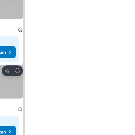
ken
Toevoegen aan favorieten
Delen
ken