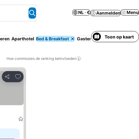
NL · €
Menu
Aanmelden
Toon op kaart
eren
Aparthotel
Bed & Breakfast
Gastenverblijf
Hostel
Campi
Hoe commissies de ranking beïnvloeden
Toevoegen aan favorieten
Delen