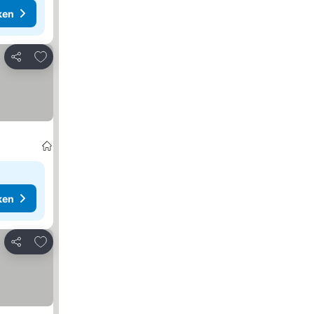
ken
Toevoegen aan favorieten
Delen
ken
Toevoegen aan favorieten
Delen