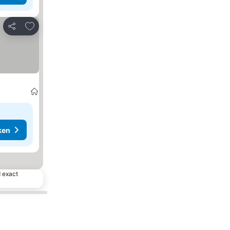
Toevoegen aan favorieten
Delen
ken
d exact