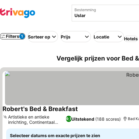
Bestemming
Filters
1
Sorteer op
Prijs
Locatie
Hotels
Vergelijk prijzen voor Bed &
Robert's Bed & Breakfast
Prijzen bekijken
Artistieke en antieke
Uitstekend
(188 scores)
9,1
Bad Ka
inrichting, Continentaal
Prijzen bekijken
ontbijt
Selecteer datums om exacte prijzen te zien