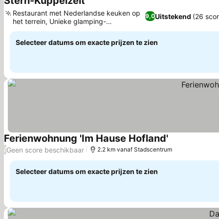
Stern-Kuppelzelt
Prijzen bekijken
Restaurant met Nederlandse keuken op
Uitstekend
(26 scor
9,0
het terrein, Unieke glamping-
Prijzen bekijken
koepelervaring
Selecteer datums om exacte prijzen te zien
Ferienwohnung 'Im Hause Hofland'
Prijzen bekijk
Geen score beschikbaar
/
2.2 km vanaf Stadscentrum
Selecteer datums om exacte prijzen te zien