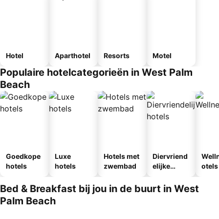
Hotel
Aparthotel
Resorts
Motel
Populaire hotelcategorieën in West Palm
Beach
Goedkope
Luxe
Hotels met
Diervriend
Well
hotels
hotels
zwembad
elijke
otels
hotels
Bed & Breakfast bij jou in de buurt in West
Palm Beach