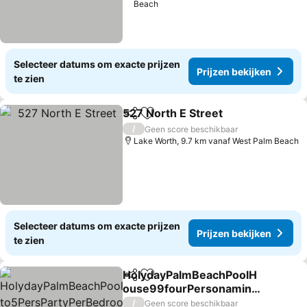
Beach
Selecteer datums om exacte prijzen
Prijzen bekijken
te zien
527 North E Street
Delen
Toevoegen aan favorieten
/
Geen score beschikbaar
Lake Worth, 9.7 km vanaf West Palm Beach
Selecteer datums om exacte prijzen
Prijzen bekijken
te zien
HolydayPalmBeachPoolH
Delen
Toevoegen aan favorieten
ouse99fourPersonamin3
to5PersPartyPerBedroom
/
Geen score beschikbaar