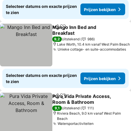
Selecteer datums om exacte prijzen
Prijzen bekijken
te zien
Mango Inn Bed and
Delen
Toevoegen aan favorieten
Breakfast
9,2
Uitstekend
986
Lake Worth, 10.4 km vanaf West Palm Beach
Unieke cottage- en suite-accommodaties
Selecteer datums om exacte prijzen
Prijzen bekijken
te zien
Pura Vida Private Access,
Delen
Toevoegen aan favorieten
Room & Bathroom
9,1
Uitstekend
111
Riviera Beach, 9.0 km vanaf West Palm
Beach
Watersportactiviteiten