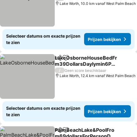
Lake Worth, 10.0 km vanaf West Palm Beach
Selecteer datums om exacte prijzen
Prijzen bekijken
te zien
LakeOsborneHouseBedFr
Delen
Toevoegen aan favorieten
m39DollarsDaylymin6Per
sParty
/
Geen score beschikbaar
Lake Worth, 12.4 km vanaf West Palm Beach
Selecteer datums om exacte prijzen
Prijzen bekijken
te zien
PalmBeachLake&PoolFro
Delen
Toevoegen aan favorieten
m69dollarsForPersonDay