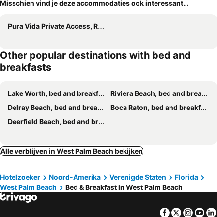
Misschien vind je deze accommodaties ook interessant…
Pura Vida Private Access, Room & Bathroom
Other popular destinations with bed and
breakfasts
Lake Worth, bed and breakfasts
Riviera Beach, bed and breakfasts
Delray Beach, bed and breakfasts
Boca Raton, bed and breakfasts
Deerfield Beach, bed and breakfasts
Alle verblijven in West Palm Beach bekijken
Hotelzoeker
Noord-Amerika
Verenigde Staten
Florida
West Palm Beach
Bed & Breakfast in West Palm Beach
Facebook
Twitter
Insta
Yo