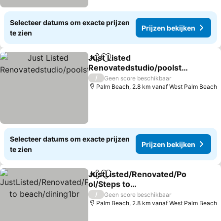
Selecteer datums om exacte prijzen
Prijzen bekijken
te zien
Just Listed
Delen
Toevoegen aan favorieten
Renovatedstudio/poolste
pstobeachdining
/
Geen score beschikbaar
Palm Beach, 2.8 km vanaf West Palm Beach
Selecteer datums om exacte prijzen
Prijzen bekijken
te zien
JustListed/Renovated/Po
Delen
Toevoegen aan favorieten
ol/Steps to
beach/dining1br
/
Geen score beschikbaar
Palm Beach, 2.8 km vanaf West Palm Beach