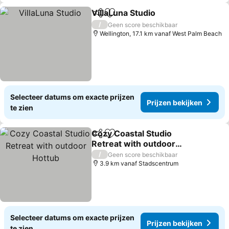
VillaLuna Studio
Delen
Toevoegen aan favorieten
/
Geen score beschikbaar
Wellington, 17.1 km vanaf West Palm Beach
Selecteer datums om exacte prijzen
Prijzen bekijken
te zien
Cozy Coastal Studio
Delen
Toevoegen aan favorieten
Retreat with outdoor
Hottub
/
Geen score beschikbaar
3.9 km vanaf Stadscentrum
Selecteer datums om exacte prijzen
Prijzen bekijken
te zien