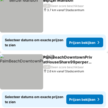
Benzel Mansion
Delen
Toevoegen aan favorieten
/
Geen score beschikbaar
3.7 km vanaf Stadscentrum
Selecteer datums om exacte prijzen
Prijzen bekijken
te zien
PalmBeachDowntownPriv
Delen
Toevoegen aan favorieten
atHouseShare99perpers
onupto5Party
/
Geen score beschikbaar
2.6 km vanaf Stadscentrum
Selecteer datums om exacte prijzen
Prijzen bekijken
te zien