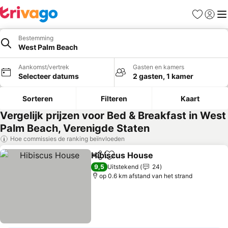
Favorieten
Aanmel
Me
Bestemming
West Palm Beach
Aankomst/vertrek
Gasten en kamers
Selecteer datums
2 gasten, 1 kamer
Sorteren
Filteren
Kaart
Vergelijk prijzen voor Bed & Breakfast in West
Palm Beach, Verenigde Staten
Hoe commissies de ranking beïnvloeden
Hibiscus House
Delen
Toevoegen aan favorieten
9,5
Uitstekend
24
op 0.6 km afstand van het strand