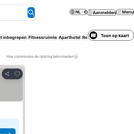
NL · €
Menu
Aanmelden
Toon op kaart
jt inbegrepen
Fitnessruimte
Aparthotel
Resort
Zwembad
Geen v
Hoe commissies de ranking beïnvloeden
Toevoegen aan favorieten
Delen