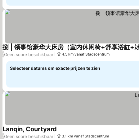
捌 | 领事馆豪华大床房（室内休闲椅+舒享浴缸+
Geen score beschikbaar
/
4.5 km vanaf Stadscentrum
Selecteer datums om exacte prijzen te zien
Lanqin, Courtyard
Prijzen bekijken
Geen score beschikbaar
/
3.1 km vanaf Stadscentrum