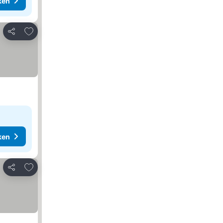
ken
Toevoegen aan favorieten
Delen
ken
Toevoegen aan favorieten
Delen