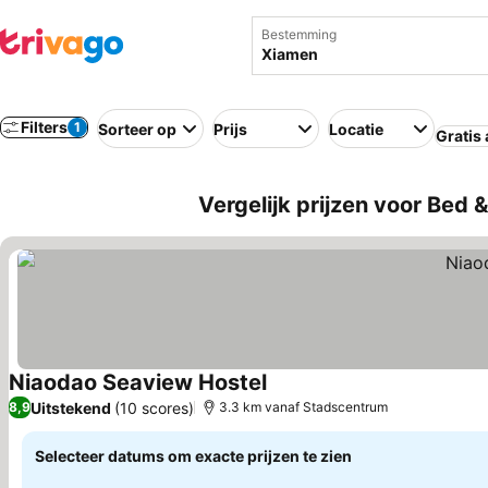
Bestemming
Filters
1
Sorteer op
Prijs
Locatie
Gratis
Vergelijk prijzen voor Bed 
Niaodao Seaview Hostel
Prijzen bekijken
Uitstekend
(10 scores)
8,9
3.3 km vanaf Stadscentrum
Selecteer datums om exacte prijzen te zien