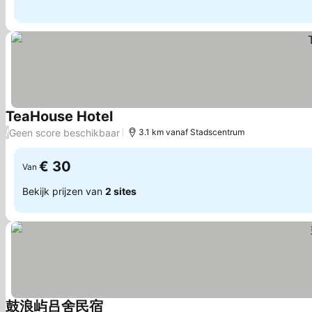
TeaHouse Hotel
Prijzen bekijken
Geen score beschikbaar
/
3.1 km vanaf Stadscentrum
€ 30
Van
Bekijk prijzen van
2 sites
鼓浪屿吕舍民宿