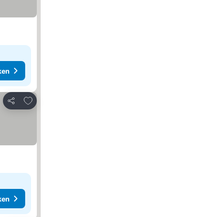
ken
Toevoegen aan favorieten
Delen
ken