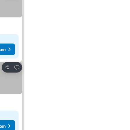
ken
Toevoegen aan favorieten
Delen
ken