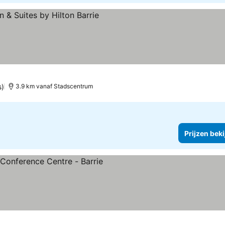
s)
3.9 km vanaf Stadscentrum
Prijzen bek
en