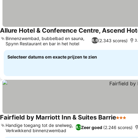
Allure Hotel & Conference Centre, Ascend Hote
Binnenzwembad, bubbelbad en sauna,
(2.343 scores)
6,6
3
Spynn Restaurant en bar in het hotel
Selecteer datums om exacte prijzen te zien
Fairfield by Marriott Inn & Suites Barrie
3 Sterren
Handige toegang tot de snelweg,
Zeer goed
(2.246 scores)
8,1
Verkwikkend binnenzwembad