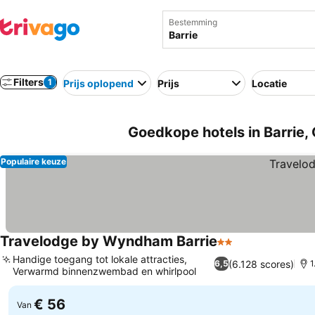
Bestemming
Filters
1
Prijs oplopend
Prijs
Locatie
Goedkope hotels in Barrie,
Populaire keuze
Travelodge by Wyndham Barrie
2 Sterren
Handige toegang tot lokale attracties,
(6.128 scores)
6,5
1
Verwarmd binnenzwembad en whirlpool
€ 56
Van