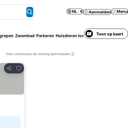
NL · €
Menu
Aanmelden
Toon op kaart
egrepen
Zwembad
Parkeren
Huisdieren toegestaan
Binnenzwem
Hoe commissies de ranking beïnvloeden
Toevoegen aan favorieten
Delen