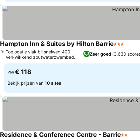
Hampton Inn & Suites by Hilton Barrie
3 Sterren
Toplocatie vlak bij snelweg 400,
Zeer goed
(3.630 score
8,3
Verkwikkend zoutwaterzwembad
binnen
€ 118
Van
Bekijk prijzen van
10 sites
Residence & Conference Centre - Barrie
2 Sterr