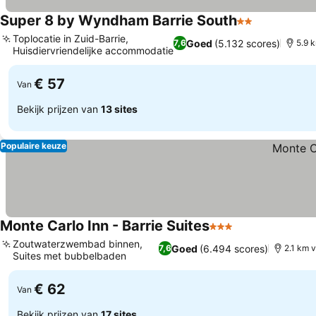
Super 8 by Wyndham Barrie South
2 Sterren
Toplocatie in Zuid-Barrie,
Goed
(5.132 scores)
7,6
5.9 
Huisdiervriendelijke accommodatie
€ 57
Van
Bekijk prijzen van
13 sites
Populaire keuze
Monte Carlo Inn - Barrie Suites
3 Sterren
Zoutwaterzwembad binnen,
Goed
(6.494 scores)
7,6
2.1 km 
Suites met bubbelbaden
€ 62
Van
Bekijk prijzen van
17 sites