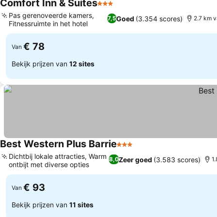
Comfort Inn & Suites
3 Sterren
Pas gerenoveerde kamers,
Goed
(3.354 scores)
7,5
2.7 km 
Fitnessruimte in het hotel
€ 78
Van
Bekijk prijzen van
12 sites
Best Western Plus Barrie
3 Sterren
Dichtbij lokale attracties, Warm
Zeer goed
(3.583 scores)
8,0
1
ontbijt met diverse opties
€ 93
Van
Bekijk prijzen van
11 sites