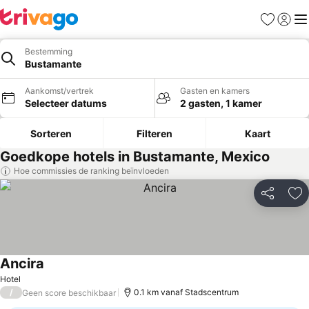
Favorieten
Aanmel
Me
Bestemming
Bustamante
Aankomst/vertrek
Gasten en kamers
Selecteer datums
2 gasten, 1 kamer
Sorteren
Filteren
Kaart
Goedkope hotels in Bustamante, Mexico
Hoe commissies de ranking beïnvloeden
Delen
To
Ancira
Prijzen bekijken
Hotel
/
0.1 km vanaf Stadscentrum
Geen score beschikbaar