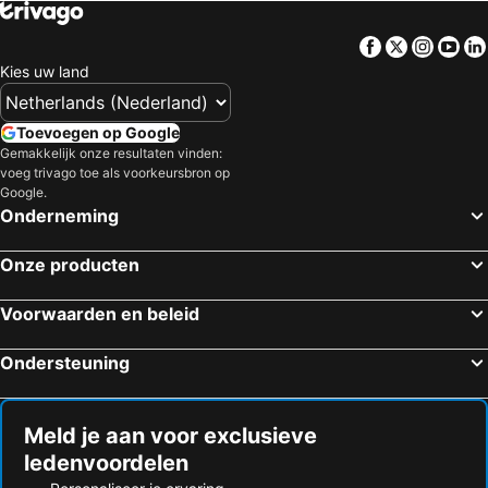
Facebook
Twitter
Insta
Yo
Kies uw land
Toevoegen op Google
Gemakkelijk onze resultaten vinden:
voeg trivago toe als voorkeursbron op
Google.
Onderneming
Onze producten
Voorwaarden en beleid
Ondersteuning
Meld je aan voor exclusieve
ledenvoordelen