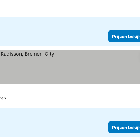
n
zen bekijken
Prijzen bekij
ken
men
Prijzen bekij