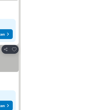
ken
Toevoegen aan favorieten
Delen
ken