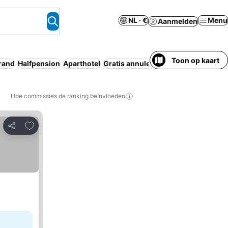
NL · €
Menu
Aanmelden
Toon op kaart
rand
Halfpension
Aparthotel
Gratis annulering
Hoe commissies de ranking beïnvloeden
Toevoegen aan favorieten
Delen