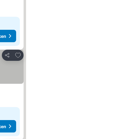
ken
Toevoegen aan favorieten
Delen
ken