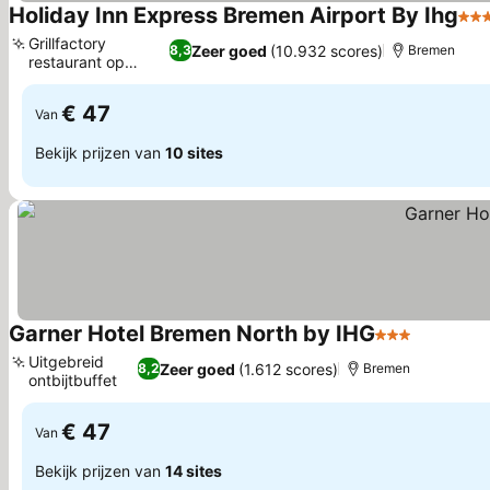
Holiday Inn Express Bremen Airport By Ihg
3 S
Grillfactory
Zeer goed
(10.932 scores)
8,3
Bremen
restaurant op
Prijzen bekijken
locatie
€ 47
Van
Bekijk prijzen van
10 sites
Garner Hotel Bremen North by IHG
3 Sterren
Prijzen b
Uitgebreid
Zeer goed
(1.612 scores)
8,2
Bremen
ontbijtbuffet
Prijzen bekijken
€ 47
Van
Bekijk prijzen van
14 sites