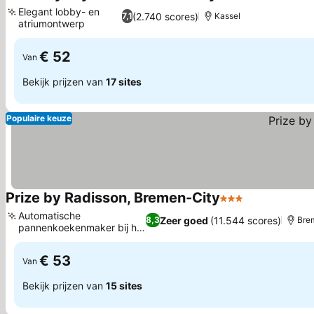
3 Sterre
Prij
Elegant lobby- en
(2.740 scores)
7,1
Kassel
atriumontwerp
Prijzen bekijken
€ 52
Van
Bekijk prijzen van
17 sites
Populaire keuze
Prize by Radisson, Bremen-City
3 Sterren
Prijzen bekij
Automatische
Zeer goed
(11.544 scores)
8,3
Bre
pannenkoekenmaker bij het
Prijzen bekijken
ontbijt
€ 53
Van
Bekijk prijzen van
15 sites