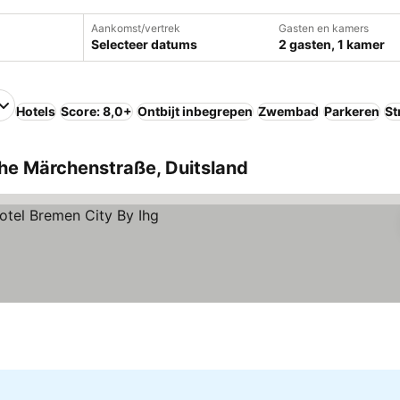
Aankomst/vertrek
Gasten en kamers
Selecteer datums
2 gasten, 1 kamer
Hotels
Score: 8,0+
Ontbijt inbegrepen
Zwembad
Parkeren
St
he Märchenstraße, Duitsland
jken