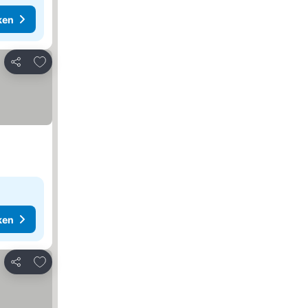
ken
Toevoegen aan favorieten
Delen
ken
Toevoegen aan favorieten
Delen