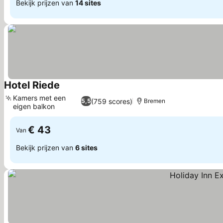
Bekijk prijzen van
14 sites
Hotel Riede
Prijzen bekijken
Kamers met een
(759 scores)
5,5
Bremen
eigen balkon
Prijzen bekijken
€ 43
Van
Bekijk prijzen van
6 sites