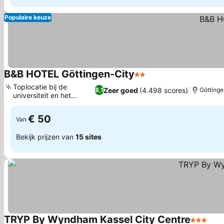
Populaire keuze
B&B HOTEL Göttingen-City
2 Sterren
Prijzen bekijken
Toplocatie bij de
Zeer goed
(4.498 scores)
8,1
Göttinge
universiteit en het
Prijzen bekijken
station
€ 50
Van
Bekijk prijzen van
15 sites
TRYP By Wyndham Kassel City Centre