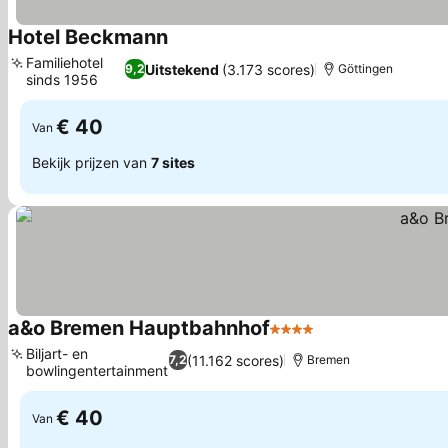
Hotel Beckmann
Prijzen bekijken
Familiehotel
Uitstekend
(3.173 scores)
9,2
Göttingen
sinds 1956
Prijzen bekijken
€ 40
Van
Bekijk prijzen van
7 sites
a&o Bremen Hauptbahnhof
4 Sterren
Prijzen bekijken
Biljart- en
(11.162 scores)
7,2
Bremen
bowlingentertainment
Prijzen bekijken
€ 40
Van