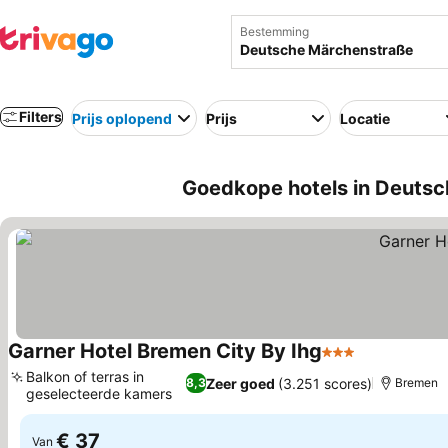
Bestemming
Filters
Prijs oplopend
Prijs
Locatie
Goedkope hotels in Deutsc
Garner Hotel Bremen City By Ihg
3 Sterren
Prijzen beki
Balkon of terras in
Zeer goed
(3.251 scores)
8,3
Bremen
geselecteerde kamers
Prijzen bekijken
€ 37
Van