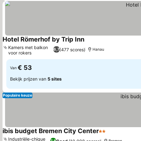
Hotel Römerhof by Trip Inn
Prijzen bekijken
Kamers met balkon
(477 scores)
6,7
Hanau
voor rokers
Prijzen bekijken
€ 53
Van
Bekijk prijzen van
5 sites
Populaire keuze
ibis budget Bremen City Center
2 Sterren
Prijzen bekijk
Industriële-chique
7,8
Bremen