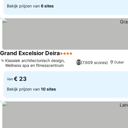
Bekijk prijzen van
6 sites
Grand Excelsior Deira
4 Sterren
Prijzen bekijken
Klassiek architectonisch design,
(7.609 scores)
7,1
Dubai
Wellness spa en fitnesscentrum
Prijzen bekijken
€ 23
Van
Bekijk prijzen van
10 sites