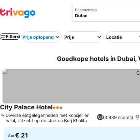
Bestemming
Filters
Prijs oplopend
Prijs
Locatie
Goedkope hotels in Dubai,
City Palace Hotel
3 Sterren
Prijzen bekijken
Diverse eetgelegenheden met koosjer en
(3.939 scores)
7,0
halal, Uitzicht op de stad en Burj Khalifa
Prijzen bekijken
€ 21
Van