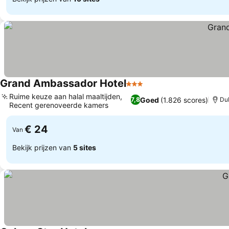
Grand Ambassador Hotel
3 Sterren
Prijzen bekijken
Ruime keuze aan halal maaltijden,
Goed
(1.826 scores)
7,8
Du
Recent gerenoveerde kamers
Prijzen bekijken
€ 24
Van
Bekijk prijzen van
5 sites