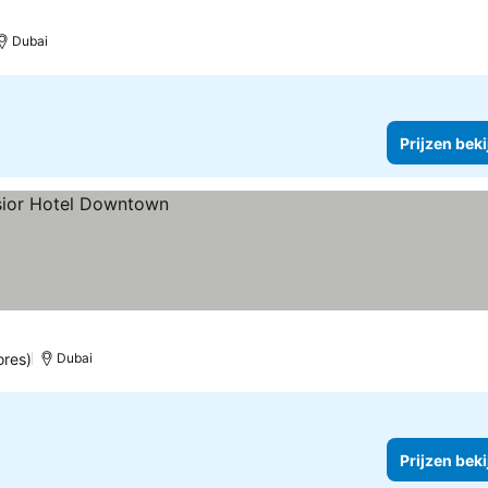
Dubai
Prijzen bek
ores)
Dubai
Prijzen bek