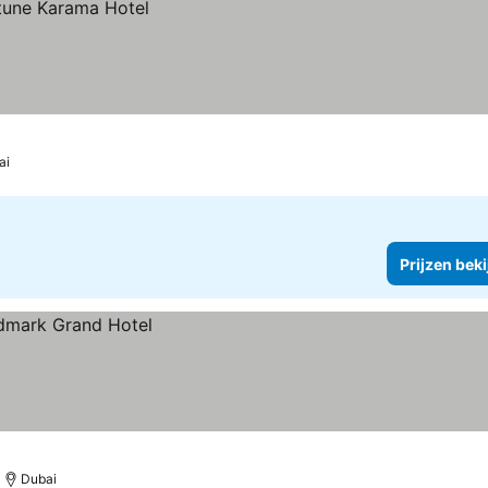
ai
Prijzen bek
Dubai