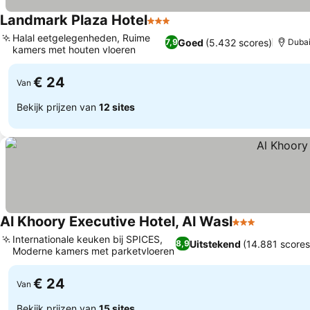
Landmark Plaza Hotel
3 Sterren
Prijzen bekijken
Halal eetgelegenheden, Ruime
Goed
(5.432 scores)
7,9
Duba
kamers met houten vloeren
Prijzen bekijken
€ 24
Van
Bekijk prijzen van
12 sites
Al Khoory Executive Hotel, Al Wasl
3 Sterren
Prijzen be
Internationale keuken bij SPICES,
Uitstekend
(14.881 scores
8,9
Moderne kamers met parketvloeren
Prijzen bekijken
€ 24
Van
Bekijk prijzen van
15 sites