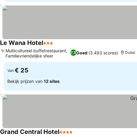
Le Wana Hotel
3 Sterren
Prijzen bekijken
Multicultureel buffetrestaurant,
Goed
(3.493 scores)
7,5
Dubai
Familievriendelijke sfeer
Prijzen bekijken
€ 25
Van
Bekijk prijzen van
12 sites
Grand Central Hotel
4 Sterren
Prijzen bekijken