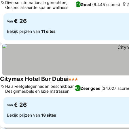
Diverse internationale gerechten,
Goed
(6.445 scores)
7,7
D
Gespecialiseerde spa en wellness
Prijzen bekijken
€ 26
Van
Bekijk prijzen van
11 sites
Citymax Hotel Bur Dubai
3 Sterren
Prijzen bekijken
Halal-eetgelegenheden beschikbaar,
Zeer goed
(34.027 score
8,0
Designmeubels en luxe matrassen
Prijzen bekijken
€ 26
Van
Bekijk prijzen van
18 sites