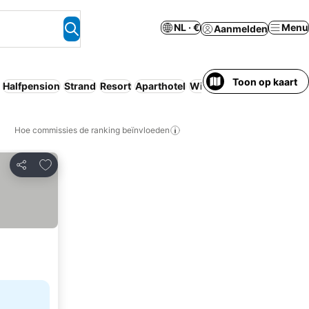
NL · €
Menu
Aanmelden
Toon op kaart
Halfpension
Strand
Resort
Aparthotel
Wifi
Luxe
Hoe commissies de ranking beïnvloeden
Toevoegen aan favorieten
Delen