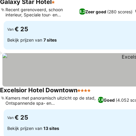
Galaxy Star Hotel
1 Sterren
Prijzen bekijken
Recent gerenoveerd, schoon
Zeer goed
(280 scores)
8,2
interieur, Speciale tour- en
Prijzen bekijken
ticketservice
€ 25
Van
Bekijk prijzen van
7 sites
Excelsior Hotel Downtown
4 Sterren
Prijzen bekijken
Kamers met panoramisch uitzicht op de stad,
Goed
(4.052 sc
7,8
Ontspannende spa- en
Prijzen bekijken
massagebehandelingen
€ 25
Van
Bekijk prijzen van
13 sites