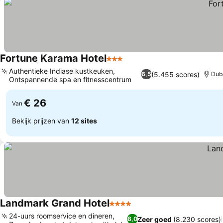
Fortune Karama Hotel
3 Sterren
Prijzen bekijken
Authentieke Indiase kustkeuken,
(5.455 scores)
6,5
Dub
Ontspannende spa en fitnesscentrum
Prijzen bekijken
€ 26
Van
Bekijk prijzen van
12 sites
Landmark Grand Hotel
4 Sterren
Prijzen bekijken
24-uurs roomservice en dineren,
Zeer goed
(8.230 scores)
8,0