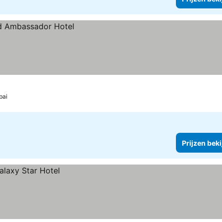
bai
Prijzen bek