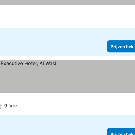
i
Prijzen bek
kijken
)
Dubai
Prijzen bek