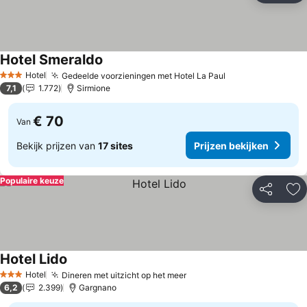
Hotel Smeraldo
Hotel
Gedeelde voorzieningen met Hotel La Paul
3 Sterren
7,1
1.772
Sirmione
€ 70
Van
Bekijk prijzen van
17 sites
Prijzen bekijken
Populaire keuze
Delen
To
Hotel Lido
Hotel
Dineren met uitzicht op het meer
3 Sterren
6,2
2.399
Gargnano