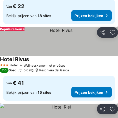
€ 22
Van
Bekijk prijzen van
18 sites
Prijzen bekijken
Populaire keuze
Delen
To
Hotel Rivus
Hotel
Wellnesskamer met privéspa
3 Sterren
7,6
Goed
5.028
Peschiera del Garda
€ 41
Van
Bekijk prijzen van
15 sites
Prijzen bekijken
Delen
To