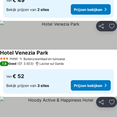
€ 49
Van
Bekijk prijzen van
2 sites
Prijzen bekijken
Delen
To
Hotel Venezia Park
Hotel
Buitenzwembad en tuinoase
3 Sterren
7,8
Goed
3.503
Lazise sul Garda
€ 52
Van
Bekijk prijzen van
3 sites
Prijzen bekijken
Delen
To