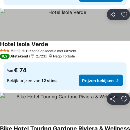
Delen
To
Hotel Isola Verde
Hotel
Pizzeria op locatie met uitzicht
3 Sterren
9,2
Uitstekend
2.723
Nago Torbole
€ 74
Van
Bekijk prijzen van
12 sites
Prijzen bekijken
Delen
To
Bike Hotel Touring Gardone Riviera & Wellness