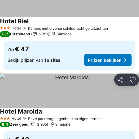
Hotel Riel
Hotel
Kamers met diverse schilderachtige uitzichten
3 Sterren
8,7
Uitstekend
5.351
Sirmione
€ 47
Van
Bekijk prijzen van
16 sites
Prijzen bekijken
Delen
To
Hotel Marolda
Hotel
Privé parkeergelegenheid op eigen terrein
3 Sterren
8,4
Zeer goed
3.965
Sirmione