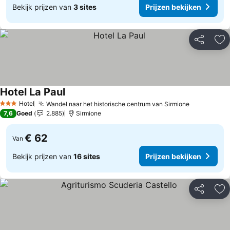
Bekijk prijzen van
3 sites
Prijzen bekijken
Delen
To
Hotel La Paul
Hotel
Wandel naar het historische centrum van Sirmione
3 Sterren
7,6
Goed
2.885
Sirmione
€ 62
Van
Bekijk prijzen van
16 sites
Prijzen bekijken
Delen
To