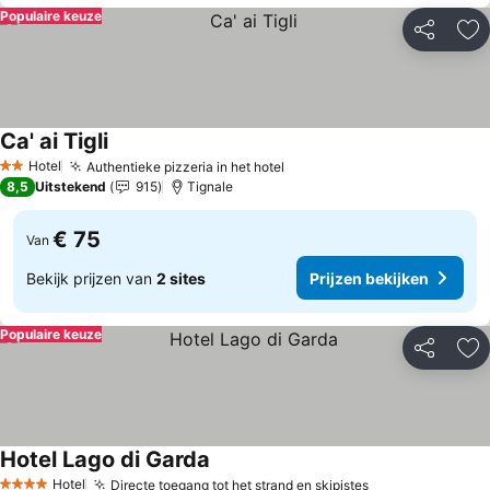
Populaire keuze
Delen
To
Ca' ai Tigli
Hotel
Authentieke pizzeria in het hotel
2 Sterren
8,5
Uitstekend
915
Tignale
€ 75
Van
Bekijk prijzen van
2 sites
Prijzen bekijken
Populaire keuze
Delen
To
Hotel Lago di Garda
Hotel
Directe toegang tot het strand en skipistes