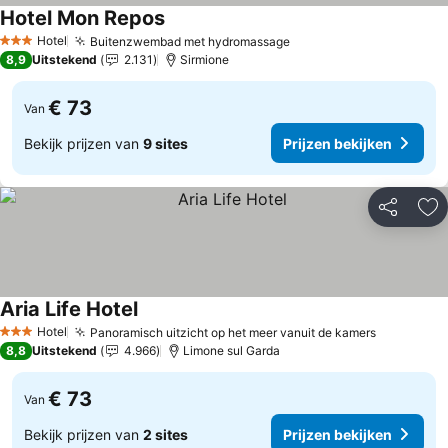
Hotel Mon Repos
Hotel
Buitenzwembad met hydromassage
3 Sterren
8,9
Uitstekend
2.131
Sirmione
€ 73
Van
Bekijk prijzen van
9 sites
Prijzen bekijken
Delen
To
Aria Life Hotel
Hotel
Panoramisch uitzicht op het meer vanuit de kamers
3 Sterren
8,8
Uitstekend
4.966
Limone sul Garda
€ 73
Van
Bekijk prijzen van
2 sites
Prijzen bekijken