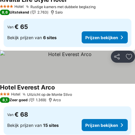
Hotel
Rustige kamers met dubbele beglazing
4 Sterren
8,6
Uitstekend
2.763
Salo
€ 65
Van
Bekijk prijzen van
6 sites
Prijzen bekijken
Delen
To
Hotel Everest Arco
Hotel
Uitzicht op de Monte Stivo
3 Sterren
8,1
Zeer goed
1.369
Arco
€ 68
Van
Bekijk prijzen van
15 sites
Prijzen bekijken