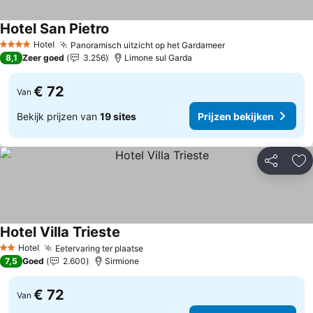
Hotel San Pietro
Hotel
Panoramisch uitzicht op het Gardameer
4 Sterren
8,1
Zeer goed
3.256
Limone sul Garda
€ 72
Van
Bekijk prijzen van
19 sites
Prijzen bekijken
Delen
To
Hotel Villa Trieste
Hotel
Eetervaring ter plaatse
2 Sterren
7,5
Goed
2.600
Sirmione
€ 72
Van