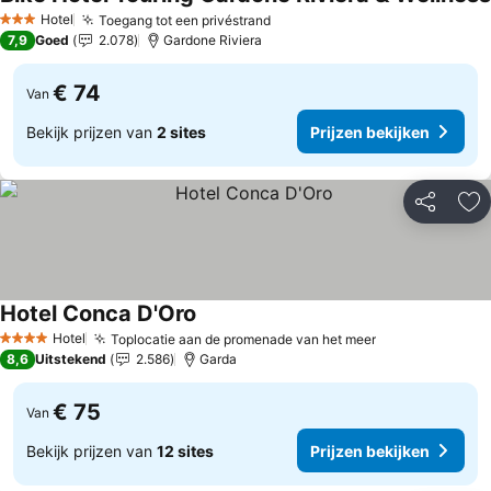
Hotel
Toegang tot een privéstrand
3 Sterren
7,9
Goed
2.078
Gardone Riviera
€ 74
Van
Bekijk prijzen van
2 sites
Prijzen bekijken
Delen
To
Hotel Conca D'Oro
Hotel
Toplocatie aan de promenade van het meer
4 Sterren
8,6
Uitstekend
2.586
Garda
€ 75
Van
Bekijk prijzen van
12 sites
Prijzen bekijken