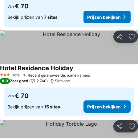
€ 70
Van
Bekijk prijzen van
7 sites
Prijzen bekijken
Delen
To
Hotel Residence Holiday
Hotel
Recent gerenoveerde, ruime kamers
3 Sterren
8,0
Zeer goed
2.740
Sirmione
€ 70
Van
Bekijk prijzen van
15 sites
Prijzen bekijken
Delen
To