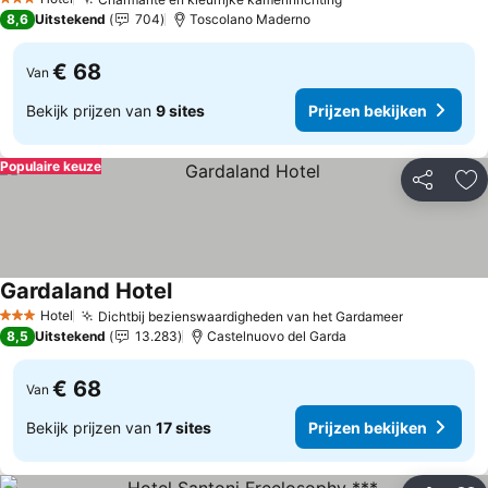
3 Sterren
8,6
Uitstekend
704
Toscolano Maderno
€ 68
Van
Bekijk prijzen van
9 sites
Prijzen bekijken
Populaire keuze
Delen
To
Gardaland Hotel
Hotel
Dichtbij bezienswaardigheden van het Gardameer
3 Sterren
8,5
Uitstekend
13.283
Castelnuovo del Garda
€ 68
Van
Bekijk prijzen van
17 sites
Prijzen bekijken