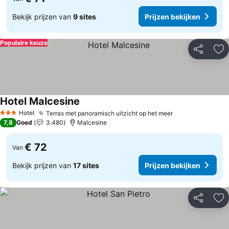
Bekijk prijzen van
9 sites
Prijzen bekijken
Populaire keuze
Delen
To
Hotel Malcesine
Hotel
Terras met panoramisch uitzicht op het meer
3 Sterren
7,8
Goed
3.480
Malcesine
€ 72
Van
Bekijk prijzen van
17 sites
Prijzen bekijken
Delen
To