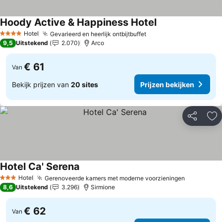
Hoody Active & Happiness Hotel
Hotel
Gevarieerd en heerlijk ontbijtbuffet
4 Sterren
9,5
Uitstekend
2.070
Arco
€ 61
Van
Bekijk prijzen van
20 sites
Prijzen bekijken
Delen
To
Hotel Ca' Serena
Hotel
Gerenoveerde kamers met moderne voorzieningen
3 Sterren
8,6
Uitstekend
3.296
Sirmione
€ 62
Van