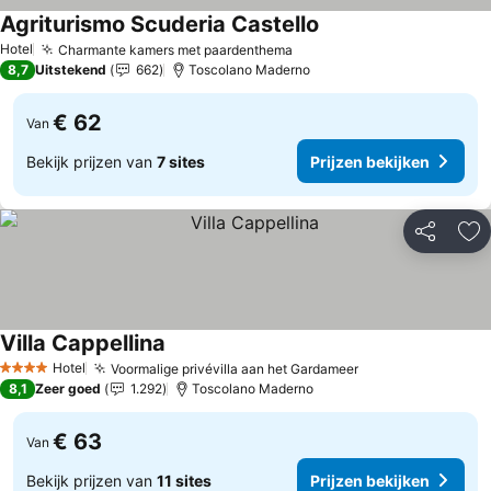
Agriturismo Scuderia Castello
Hotel
Charmante kamers met paardenthema
8,7
Uitstekend
662
Toscolano Maderno
€ 62
Van
Bekijk prijzen van
7 sites
Prijzen bekijken
Delen
To
Villa Cappellina
Hotel
Voormalige privévilla aan het Gardameer
4 Sterren
8,1
Zeer goed
1.292
Toscolano Maderno
€ 63
Van
Bekijk prijzen van
11 sites
Prijzen bekijken