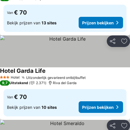
€ 70
Van
Bekijk prijzen van
13 sites
Prijzen bekijken
Delen
To
Hotel Garda Life
Hotel
Uitzonderlijk gevarieerd ontbijtbuffet
3 Sterren
9,7
Uitstekend
2.371
Riva del Garda
€ 70
Van
Bekijk prijzen van
10 sites
Prijzen bekijken
Delen
To