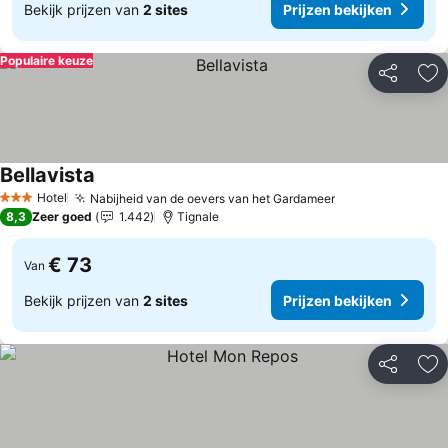
Bekijk prijzen van
2 sites
Prijzen bekijken
Populaire keuze
Delen
To
Bellavista
Hotel
Nabijheid van de oevers van het Gardameer
3 Sterren
8,3
Zeer goed
1.442
Tignale
€ 73
Van
Bekijk prijzen van
2 sites
Prijzen bekijken
Delen
To