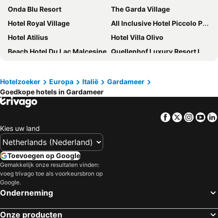
Onda Blu Resort
The Garda Village
Hotel Royal Village
All Inclusive Hotel Piccolo Paradiso
Hotel Atilius
Hotel Villa Olivo
Beach Hotel Du Lac Malcesine
Quellenhof Luxury Resort Lazise
Hotel San Pietro
Du Lac et Du Parc Grand Resort
Hotel Benacus Panoramic
Parc Hotel Gritti
Hotelzoeker
Europa
Italië
Gardameer
Goedkope hotels in Gardameer
Centro Vacanze La Limonaia
Hotel Marina
Hotel Riviera
Poiano Garda Resort Hotel
Facebook
Twitter
Insta
Yo
Hotel Marco Polo
Hotel Lago di Garda
Kies uw land
Parc Hotel Flora
Hotel Cristina
Hotel Villa Maria
Da Roberto
Toevoegen op Google
Village Hotel Lucia
Leonardo Hotel Lago di Garda - Wellness and Spa
Gemakkelijk onze resultaten vinden:
voeg trivago toe als voorkeursbron op
Parc Hotel Casa Mia
Park Hotel Casimiro
Google.
Onderneming
Grand Hotel Liberty
Hotel Bella Lazise
Hotel Sorriso
Hotel Du Lac
Onze producten