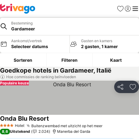
Favorieten
Aanmel
Me
Bestemming
Gardameer
Aankomst/vertrek
Gasten en kamers
Selecteer datums
2 gasten, 1 kamer
Sorteren
Filteren
Kaart
Goedkope hotels in Gardameer, Italië
Hoe commissies de ranking beïnvloeden
Populaire keuze
Delen
To
Onda Blu Resort
Hotel
Buitenzwembad met uitzicht op het meer
4 Sterren
8,6
Uitstekend
2.024
Manerba del Garda