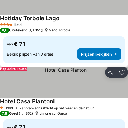
Hotiday Torbole Lago
Hotel
4 Sterren
8,6
Uitstekend
195
Nago Torbole
€ 71
Van
Bekijk prijzen van
7 sites
Prijzen bekijken
Populaire keuze
Delen
To
Hotel Casa Piantoni
Hotel
Panoramisch uitzicht op het meer en de natuur
1 Sterren
7,8
Goed
862
Limone sul Garda
€ 71
Van