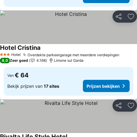
Delen
To
Hotel Cristina
Hotel
Overdekte parkeergarage met meerdere verdiepingen
3 Sterren
8,0
Zeer goed
4.168
Limone sul Garda
€ 64
Van
Bekijk prijzen van
17 sites
Prijzen bekijken
Delen
To
Rivalta Life Style Hotel