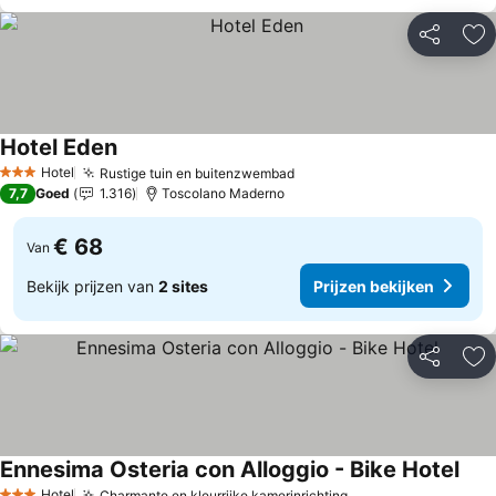
Delen
To
Hotel Eden
Hotel
Rustige tuin en buitenzwembad
3 Sterren
7,7
Goed
1.316
Toscolano Maderno
€ 68
Van
Bekijk prijzen van
2 sites
Prijzen bekijken
Delen
To
Ennesima Osteria con Alloggio - Bike Hotel
Hotel
Charmante en kleurrijke kamerinrichting