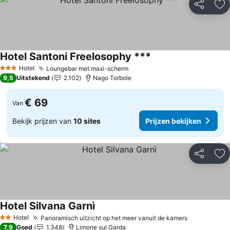
Delen
To
Hotel Santoni Freelosophy ***
Hotel
Loungebar met maxi-scherm
3 Sterren
9,5
Uitstekend
2.102
Nago Torbole
€ 69
Van
Bekijk prijzen van
10 sites
Prijzen bekijken
Delen
To
Hotel Silvana Garnì
Hotel
Panoramisch uitzicht op het meer vanuit de kamers
2 Sterren
7,9
Goed
1.348
Limone sul Garda