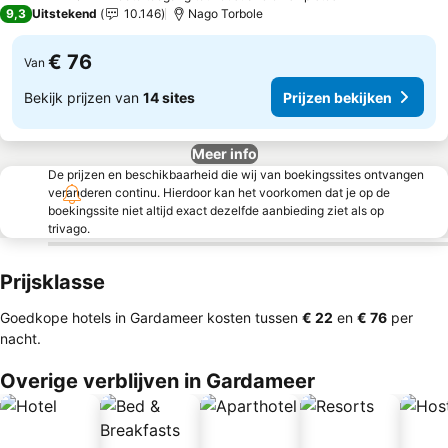
4 Sterren
9,3
Uitstekend
10.146
Nago Torbole
€ 76
Van
Bekijk prijzen van
14 sites
Prijzen bekijken
Meer info
De prijzen en beschikbaarheid die wij van boekingssites ontvangen
veranderen continu. Hierdoor kan het voorkomen dat je op de
boekingssite niet altijd exact dezelfde aanbieding ziet als op
trivago.
Prijsklasse
Goedkope hotels in Gardameer kosten tussen
‎€ 22
en
‎€ 76
per
nacht.
Overige verblijven in Gardameer