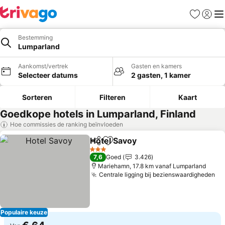
Favorieten
Aanmel
Me
Bestemming
Lumparland
Aankomst/vertrek
Gasten en kamers
Selecteer datums
2 gasten, 1 kamer
Sorteren
Filteren
Kaart
Goedkope hotels in Lumparland, Finland
Hoe commissies de ranking beïnvloeden
Hotel Savoy
Delen
Toevoegen aan favorieten
Prijzen bekijke
3 Sterren
7,6
Goed
3.426
Mariehamn, 17.8 km vanaf Lumparland
Centrale ligging bij bezienswaardigheden
Pr
Populaire keuze