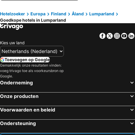
Hotelzoeker
Europa
Finland
Åland
Lumparland
Goedkope hotels in Lumparland
Facebook
Twitter
Insta
Yo
Kies uw land
Toevoegen op Google
Gemakkelijk onze resultaten vinden:
voeg trivago toe als voorkeursbron op
Google.
Onderneming
Onze producten
Voorwaarden en beleid
Ondersteuning