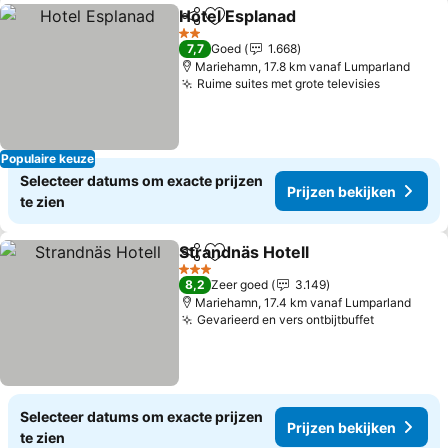
Hotel Esplanad
Delen
Toevoegen aan favorieten
Prijzen bek
2 Sterren
7,7
Goed
1.668
Mariehamn, 17.8 km vanaf Lumparland
Ruime suites met grote televisies
Prijzen b
Populaire keuze
Selecteer datums om exacte prijzen
Prijzen bekijken
te zien
Strandnäs Hotell
Delen
Toevoegen aan favorieten
Prijzen be
3 Sterren
8,2
Zeer goed
3.149
Mariehamn, 17.4 km vanaf Lumparland
Gevarieerd en vers ontbijtbuffet
Prijzen be
Selecteer datums om exacte prijzen
Prijzen bekijken
te zien