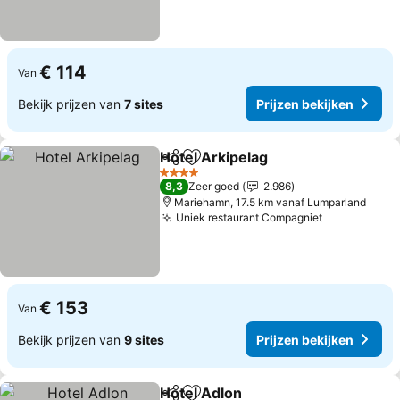
€ 114
Van
Bekijk prijzen van
7 sites
Prijzen bekijken
Hotel Arkipelag
Delen
Toevoegen aan favorieten
Prijzen bek
4 Sterren
8,3
Zeer goed
2.986
Mariehamn, 17.5 km vanaf Lumparland
Uniek restaurant Compagniet
Prijzen bek
€ 153
Van
Bekijk prijzen van
9 sites
Prijzen bekijken
Hotel Adlon