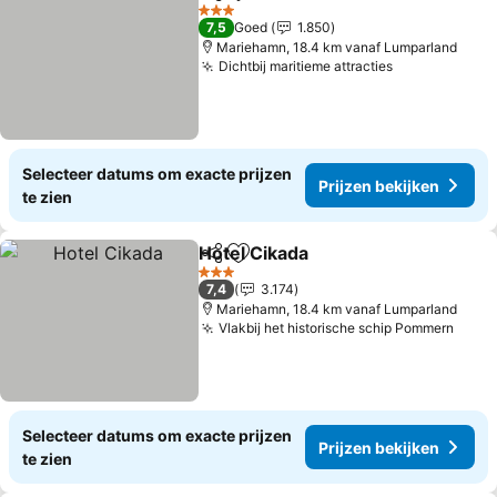
Delen
Toevoegen aan favorieten
Prijzen bekijke
3 Sterren
7,5
Goed
1.850
Mariehamn, 18.4 km vanaf Lumparland
Dichtbij maritieme attracties
Prijzen beki
Selecteer datums om exacte prijzen
Prijzen bekijken
te zien
Hotel Cikada
Delen
Toevoegen aan favorieten
Prijzen bekijk
3 Sterren
7,4
3.174
Mariehamn, 18.4 km vanaf Lumparland
Vlakbij het historische schip Pommern
Prijz
Selecteer datums om exacte prijzen
Prijzen bekijken
te zien