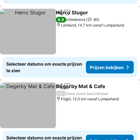
Herro Stugor
Delen
Toevoegen aan favorieten
Prijzen bekij
8,8
Uitstekend
80
Lemland, 14.7 km vanaf Lumparland
Selecteer datums om exacte prijzen
Prijzen bekijken
te zien
Degerby Mat & Cafe
Delen
Toevoegen aan favorieten
Prijze
/
Geen score beschikbaar
Föglö, 12.0 km vanaf Lumparland
Selecteer datums om exacte prijzen