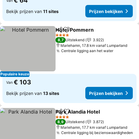
€ 64
Van
Bekijk prijzen van
11 sites
Prijzen bekijken
Hotel Pommern
Delen
Toevoegen aan favorieten
Prijzen bek
4 Sterren
8,7
Uitstekend
3.922
Mariehamn, 17.8 km vanaf Lumparland
Centrale ligging aan het water
Prijzen bek
Populaire keuze
€ 103
Van
Bekijk prijzen van
13 sites
Prijzen bekijken
Park Alandia Hotel
Delen
Toevoegen aan favorieten
Prijzen 
4 Sterren
8,9
Uitstekend
3.872
Mariehamn, 17.7 km vanaf Lumparland
Centrale ligging bij bezienswaardigheden
Pr