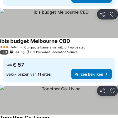
Delen
To
ibis budget Melbourne CBD
Hotel
Compacte kamers met uitzicht op de stad
3 Sterren
6,9
9.459
0.3 km vanaf Federation Square
€ 57
Van
Bekijk prijzen van
11 sites
Prijzen bekijken
Delen
To
Together Co-Living