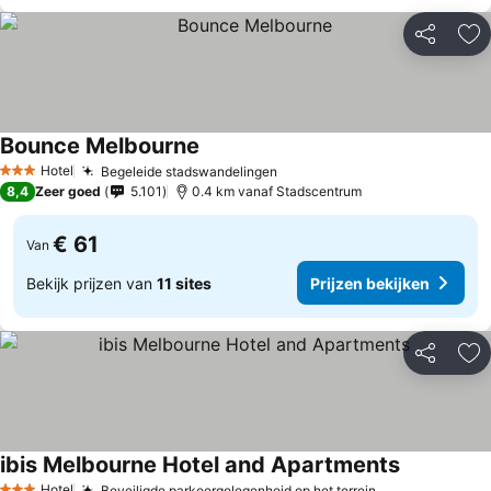
Delen
To
Bounce Melbourne
Hotel
Begeleide stadswandelingen
3 Sterren
8,4
Zeer goed
5.101
0.4 km vanaf Stadscentrum
€ 61
Van
Bekijk prijzen van
11 sites
Prijzen bekijken
Delen
To
ibis Melbourne Hotel and Apartments
Hotel
Beveiligde parkeergelegenheid op het terrein