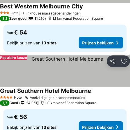
Best Western Melbourne City
Hotel
In-house massagebehandelingen
3 Sterren
8,1
Zeer goed
11.210
1.1 km vanaf Federation Square
€ 54
Van
Bekijk prijzen van
13 sites
Prijzen bekijken
Populaire keuze
Delen
To
Great Southern Hotel Melbourne
Hotel
Veelzijdige gezinsaccommodaties
4 Sterren
7,7
Goed
24.961
1.0 km vanaf Federation Square
€ 56
Van
Bekijk prijzen van
13 sites
Prijzen bekijken