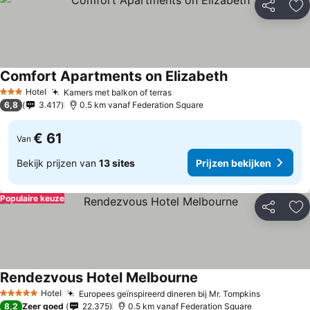
Delen
To
Comfort Apartments on Elizabeth
Hotel
Kamers met balkon of terras
3 Sterren
6,8
3.417
0.5 km vanaf Federation Square
€ 61
Van
Bekijk prijzen van
13 sites
Prijzen bekijken
Populaire keuze
Delen
To
Rendezvous Hotel Melbourne
Hotel
Europees geïnspireerd dineren bij Mr. Tompkins
5 Sterren
8,2
Zeer goed
22.375
0.5 km vanaf Federation Square