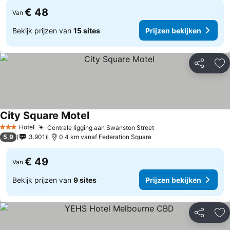
€ 48
Van
Bekijk prijzen van
15 sites
Prijzen bekijken
Delen
To
City Square Motel
Hotel
Centrale ligging aan Swanston Street
3 Sterren
5,9
3.901
0.4 km vanaf Federation Square
€ 49
Van
Bekijk prijzen van
9 sites
Prijzen bekijken
Delen
To