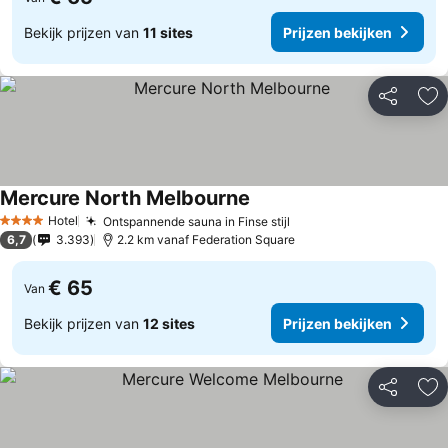
Bekijk prijzen van
11 sites
Prijzen bekijken
Delen
To
Mercure North Melbourne
Hotel
Ontspannende sauna in Finse stijl
4 Sterren
6,7
3.393
2.2 km vanaf Federation Square
€ 65
Van
Bekijk prijzen van
12 sites
Prijzen bekijken
Delen
To