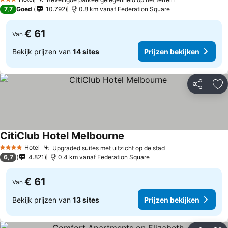
3 Sterren
7,7
Goed
10.792
0.8 km vanaf Federation Square
€ 61
Van
Bekijk prijzen van
14 sites
Prijzen bekijken
Delen
To
CitiClub Hotel Melbourne
Hotel
Upgraded suites met uitzicht op de stad
4 Sterren
6,7
4.821
0.4 km vanaf Federation Square
€ 61
Van
Bekijk prijzen van
13 sites
Prijzen bekijken