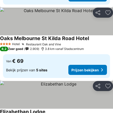
Delen
To
Oaks Melbourne St Kilda Road Hotel
Hotel
Restaurant Oak and Vine
4 Sterren
8,2
Zeer goed
2.909
3.8 km vanaf Stadscentrum
€ 69
Van
Bekijk prijzen van
5 sites
Prijzen bekijken
Delen
To
Elizabethan Lodge