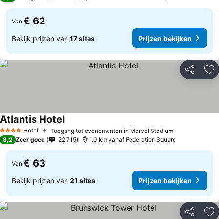
€ 62
Van
Bekijk prijzen van
17 sites
Prijzen bekijken
Delen
To
Atlantis Hotel
Hotel
Toegang tot evenementen in Marvel Stadium
4 Sterren
8,2
Zeer goed
22.715
1.0 km vanaf Federation Square
€ 63
Van
Bekijk prijzen van
21 sites
Prijzen bekijken
Delen
To