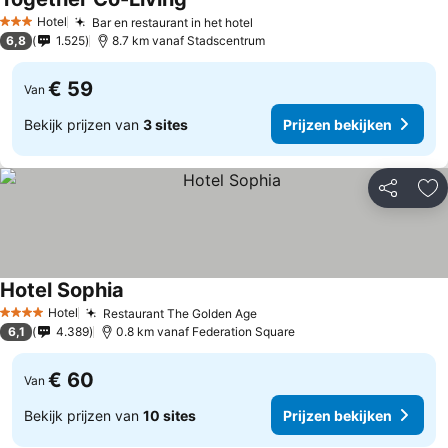
Hotel
Bar en restaurant in het hotel
3 Sterren
6,8
1.525
8.7 km vanaf Stadscentrum
€ 59
Van
Bekijk prijzen van
3 sites
Prijzen bekijken
Delen
To
Hotel Sophia
Hotel
Restaurant The Golden Age
4 Sterren
6,1
4.389
0.8 km vanaf Federation Square
€ 60
Van
Bekijk prijzen van
10 sites
Prijzen bekijken