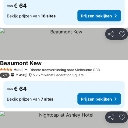
€ 64
Van
Bekijk prijzen van
16 sites
Prijzen bekijken
Delen
To
Beaumont Kew
Hotel
Directe tramverbinding naar Melbourne CBD
4 Sterren
7,1
2.498
5.7 km vanaf Federation Square
€ 64
Van
Bekijk prijzen van
7 sites
Prijzen bekijken
Delen
To