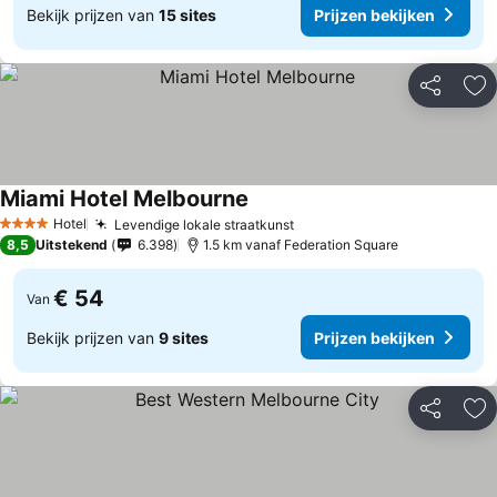
Bekijk prijzen van
15 sites
Prijzen bekijken
Delen
To
Miami Hotel Melbourne
Hotel
Levendige lokale straatkunst
4 Sterren
8,5
Uitstekend
6.398
1.5 km vanaf Federation Square
€ 54
Van
Bekijk prijzen van
9 sites
Prijzen bekijken
Delen
To