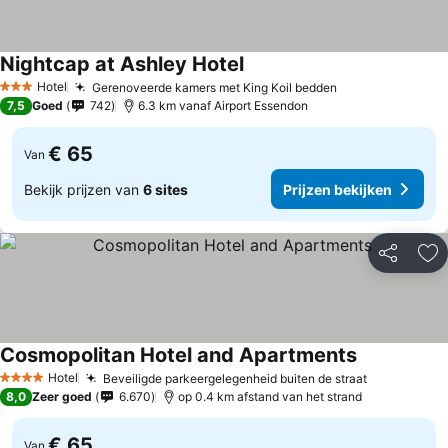
Nightcap at Ashley Hotel
Hotel
Gerenoveerde kamers met King Koil bedden
3 Sterren
7,5
Goed
742
6.3 km vanaf Airport Essendon
€ 65
Van
Bekijk prijzen van
6 sites
Prijzen bekijken
Delen
To
Cosmopolitan Hotel and Apartments
Hotel
Beveiligde parkeergelegenheid buiten de straat
4 Sterren
8,0
Zeer goed
6.670
op 0.4 km afstand van het strand
€ 65
Van