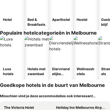
Hotel
Bed &
Aparthotel
Hostel
Gast
Breakfasts
blijf
Populaire hotelcategorieën in Melbourne
Luxe
Hotels met
Diervriend
Wellnessh
Stra
hotels
zwembad
elijke
otels
els
hotels
Goedkope hotels in de buurt van Melbourne
Misschien vind je deze accommodaties ook interessant…
The Victoria Hotel
Holiday Inn Melbourne Airport By Ihg