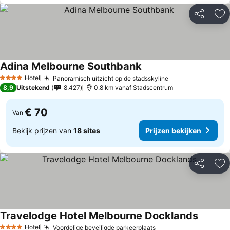
Delen
To
Adina Melbourne Southbank
Hotel
Panoramisch uitzicht op de stadsskyline
4 Sterren
8,9
Uitstekend
8.427
0.8 km vanaf Stadscentrum
€ 70
Van
Bekijk prijzen van
18 sites
Prijzen bekijken
Delen
To
Travelodge Hotel Melbourne Docklands
Hotel
Voordelige beveiligde parkeerplaats