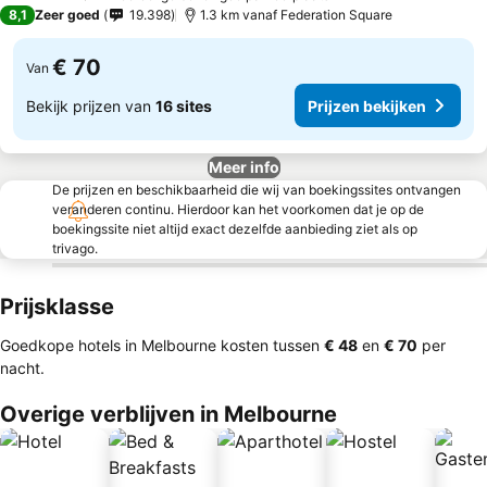
4 Sterren
8,1
Zeer goed
19.398
1.3 km vanaf Federation Square
€ 70
Van
Bekijk prijzen van
16 sites
Prijzen bekijken
Meer info
De prijzen en beschikbaarheid die wij van boekingssites ontvangen
veranderen continu. Hierdoor kan het voorkomen dat je op de
boekingssite niet altijd exact dezelfde aanbieding ziet als op
trivago.
Prijsklasse
Goedkope hotels in Melbourne kosten tussen
‎€ 48
en
‎€ 70
per
nacht.
Overige verblijven in Melbourne