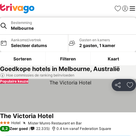
Favorieten
Aanmel
Me
Bestemming
Melbourne
Aankomst/vertrek
Gasten en kamers
Selecteer datums
2 gasten, 1 kamer
Sorteren
Filteren
Kaart
Goedkope hotels in Melbourne, Australië
Hoe commissies de ranking beïnvloeden
Populaire keuze
Delen
To
The Victoria Hotel
Hotel
Mister Munro Restaurant en Bar
3 Sterren
8,2
Zeer goed
22.335
0.4 km vanaf Federation Square