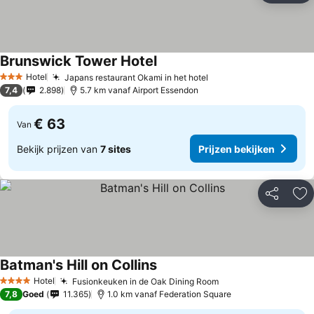
Brunswick Tower Hotel
Hotel
Japans restaurant Okami in het hotel
3 Sterren
7,4
2.898
5.7 km vanaf Airport Essendon
€ 63
Van
Bekijk prijzen van
7 sites
Prijzen bekijken
Delen
To
Batman's Hill on Collins
Hotel
Fusionkeuken in de Oak Dining Room
4 Sterren
7,8
Goed
11.365
1.0 km vanaf Federation Square