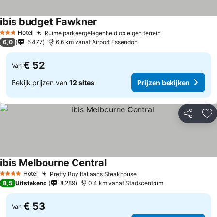
ibis budget Fawkner
Hotel
Ruime parkeergelegenheid op eigen terrein
3 Sterren
6,0
5.477
6.6 km vanaf Airport Essendon
€ 52
Van
Bekijk prijzen van
12 sites
Prijzen bekijken
Delen
To
ibis Melbourne Central
Hotel
Pretty Boy Italiaans Steakhouse
4 Sterren
8,5
Uitstekend
8.289
0.4 km vanaf Stadscentrum
€ 53
Van