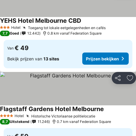
YEHS Hotel Melbourne CBD
Hotel
Toegang tot lokale eetgelegenheden en cafés
3 Sterren
7,7
Goed
12.442
0.8 km vanaf Federation Square
€ 49
Van
Bekijk prijzen van
13 sites
Prijzen bekijken
Delen
To
Flagstaff Gardens Hotel Melbourne
Hotel
Historische Victoriaanse politielocatie
4 Sterren
8,7
Uitstekend
11.246
0.7 km vanaf Federation Square