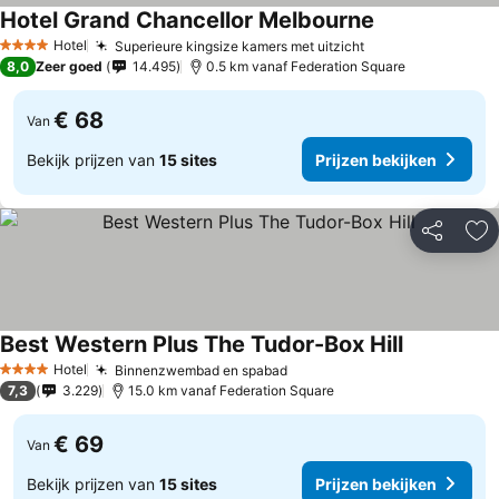
Hotel Grand Chancellor Melbourne
Hotel
Superieure kingsize kamers met uitzicht
4 Sterren
8,0
Zeer goed
14.495
0.5 km vanaf Federation Square
€ 68
Van
Bekijk prijzen van
15 sites
Prijzen bekijken
Delen
To
Best Western Plus The Tudor-Box Hill
Hotel
Binnenzwembad en spabad
4 Sterren
7,3
3.229
15.0 km vanaf Federation Square
€ 69
Van
Bekijk prijzen van
15 sites
Prijzen bekijken