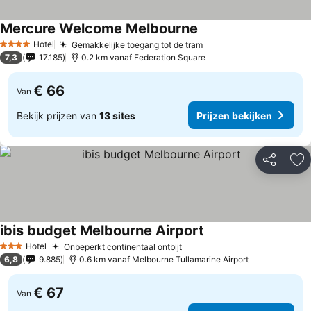
Mercure Welcome Melbourne
Hotel
Gemakkelijke toegang tot de tram
4 Sterren
7,3
17.185
0.2 km vanaf Federation Square
€ 66
Van
Bekijk prijzen van
13 sites
Prijzen bekijken
Delen
To
ibis budget Melbourne Airport
Hotel
Onbeperkt continentaal ontbijt
3 Sterren
6,8
9.885
0.6 km vanaf Melbourne Tullamarine Airport
€ 67
Van