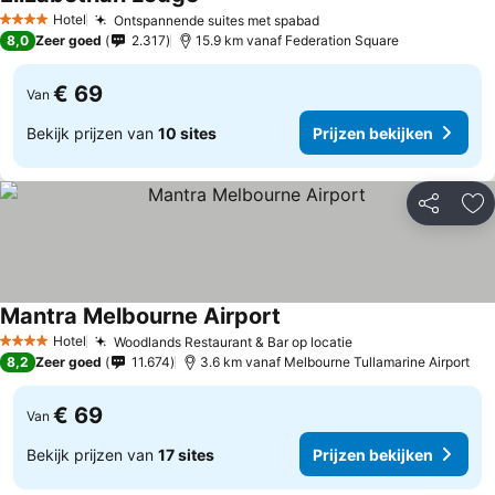
Hotel
Ontspannende suites met spabad
4 Sterren
8,0
Zeer goed
2.317
15.9 km vanaf Federation Square
€ 69
Van
Bekijk prijzen van
10 sites
Prijzen bekijken
Delen
To
Mantra Melbourne Airport
Hotel
Woodlands Restaurant & Bar op locatie
4 Sterren
8,2
Zeer goed
11.674
3.6 km vanaf Melbourne Tullamarine Airport
€ 69
Van
Bekijk prijzen van
17 sites
Prijzen bekijken