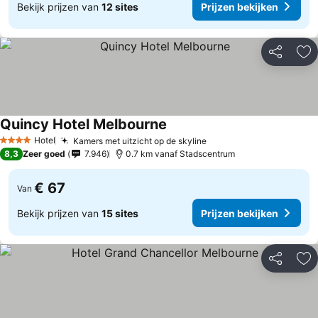
Bekijk prijzen van
12 sites
Prijzen bekijken
Delen
To
Quincy Hotel Melbourne
Hotel
Kamers met uitzicht op de skyline
4 Sterren
8,3
Zeer goed
7.946
0.7 km vanaf Stadscentrum
€ 67
Van
Bekijk prijzen van
15 sites
Prijzen bekijken
Delen
To