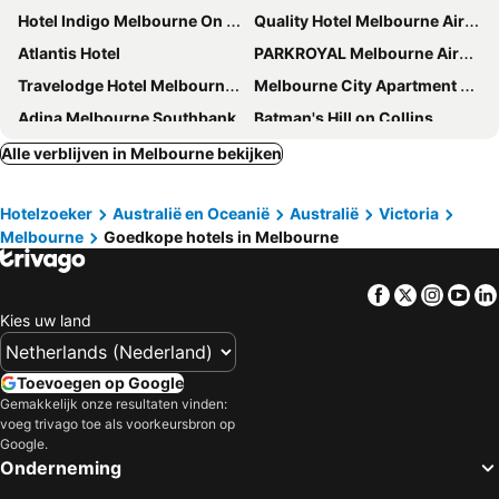
Hotel Indigo Melbourne On Flinders By Ihg
Quality Hotel Melbourne Airport
Atlantis Hotel
PARKROYAL Melbourne Airport
Travelodge Hotel Melbourne Docklands
Melbourne City Apartment Hotel
Adina Melbourne Southbank
Batman's Hill on Collins
Crowne Plaza Melbourne By Ihg
Great Southern Hotel Melbourne
Alle verblijven in Melbourne bekijken
ibis budget Melbourne CBD
ibis budget Melbourne Airport
Hotelzoeker
Australië en Oceanië
Australië
Victoria
Bounce Melbourne
The StandardX, Melbourne
Melbourne
Goedkope hotels in Melbourne
Mantra Melbourne Airport
Cosmopolitan Hotel and Apartments
Best Western Melbourne City
Hotel Grand Chancellor Melbourne
Facebook
Twitter
Insta
Yo
Novotel Melbourne Airport
Quay West Suites Melbourne
Kies uw land
Miami Hotel Melbourne
Mercure Welcome Melbourne
ibis Melbourne Central
Flagstaff Gardens Hotel Melbourne
Toevoegen op Google
Gemakkelijk onze resultaten vinden:
Holiday Inn Express Melbourne Southbank By Ihg
Rendezvous Hotel Melbourne
voeg trivago toe als voorkeursbron op
ibis Melbourne Hotel and Apartments
Quincy Hotel Melbourne
Google.
Onderneming
Holiday Inn Melbourne Bourke Street Mall By Ihg
Vibe Hotel Melbourne