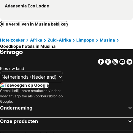
Adansonia Eco Lodge
Alle verblijven in Musina bekijken
Hotelzoeker
Afrika
Zuid-Afrika
Limpopo
Musina
Goedkope hotels in Musina
Facebook
Twitter
Insta
Yo
Kies uw land
Toevoegen op Google
Gemakkelijk onze resultaten vinden:
voeg trivago toe als voorkeursbron op
Google.
Onderneming
Onze producten