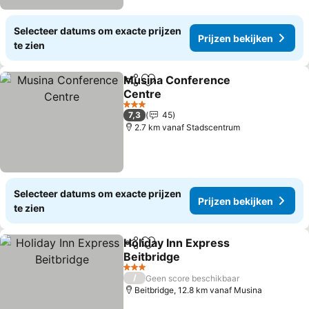
Selecteer datums om exacte prijzen
Prijzen bekijken
te zien
Musina Conference
Delen
Toevoegen aan favorieten
Centre
3 Sterren
7,3
45
2.7 km vanaf Stadscentrum
Selecteer datums om exacte prijzen
Prijzen bekijken
te zien
Holiday Inn Express
Delen
Toevoegen aan favorieten
Beitbridge
3 Sterren
/
Geen score beschikbaar
Beitbridge, 12.8 km vanaf Musina