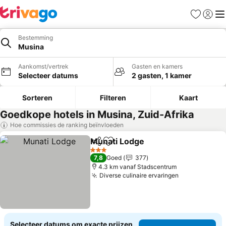
Favorieten
Aanmel
Me
Bestemming
Musina
Aankomst/vertrek
Gasten en kamers
Selecteer datums
2 gasten, 1 kamer
Sorteren
Filteren
Kaart
Goedkope hotels in Musina, Zuid-Afrika
Hoe commissies de ranking beïnvloeden
Munati Lodge
Delen
Toevoegen aan favorieten
3 Sterren
7,8
Goed
377
4.3 km vanaf Stadscentrum
Diverse culinaire ervaringen
Selecteer datums om exacte prijzen