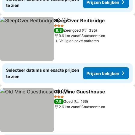
Prijzen bekijken
te zien
SleepOver Beitbridge
Delen
Toevoegen aan favorieten
3 Sterren
8,3
Zeer goed
335
9.6 km vanaf Stadscentrum
Veilig en privé parkeren
Selecteer datums om exacte prijzen
Prijzen bekijken
te zien
Old Mine Guesthouse
Delen
Toevoegen aan favorieten
3 Sterren
7,9
Goed
166
2.6 km vanaf Stadscentrum