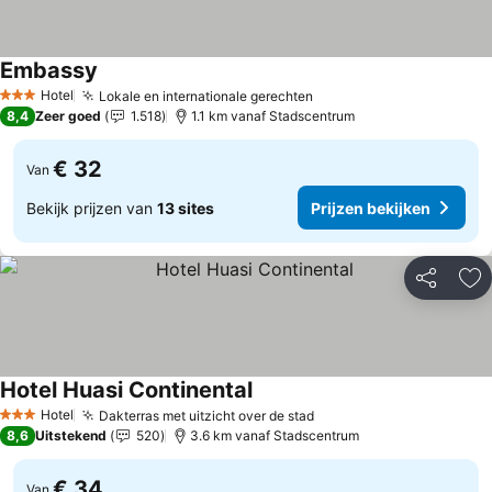
Embassy
Prijzen bekijken
Hotel
Lokale en internationale gerechten
Prijzen bekijken
3 Sterren
8,4
Zeer goed
1.518
1.1 km vanaf Stadscentrum
€ 32
Van
Bekijk prijzen van
13 sites
Prijzen bekijken
Delen
To
Hotel Huasi Continental
Prijzen bekijken
Hotel
Dakterras met uitzicht over de stad
Prijzen bekijken
3 Sterren
8,6
Uitstekend
520
3.6 km vanaf Stadscentrum
€ 34
Van