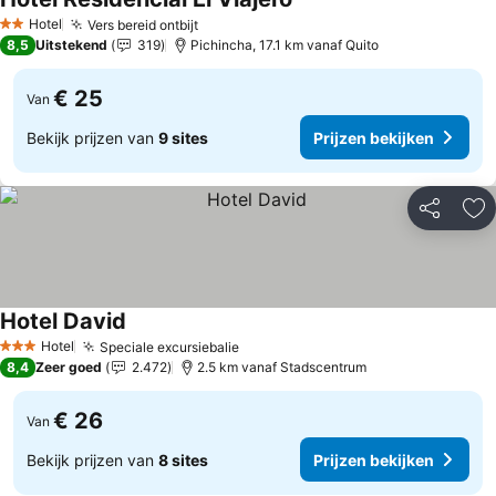
Prijzen bekijken
Hotel
Vers bereid ontbijt
Prijzen bekijken
2 Sterren
8,5
Uitstekend
319
Pichincha, 17.1 km vanaf Quito
€ 25
Van
Bekijk prijzen van
9 sites
Prijzen bekijken
Delen
To
Hotel David
Prijzen bekijken
Hotel
Speciale excursiebalie
Prijzen bekijken
3 Sterren
8,4
Zeer goed
2.472
2.5 km vanaf Stadscentrum
€ 26
Van
Bekijk prijzen van
8 sites
Prijzen bekijken