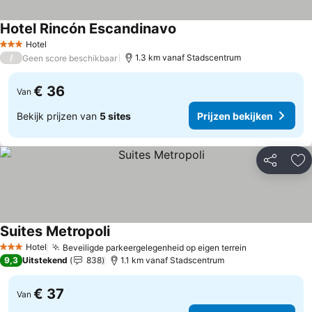
Hotel Rincón Escandinavo
Prijzen bekijken
Hotel
3 Sterren
/
1.3 km vanaf Stadscentrum
Geen score beschikbaar
€ 36
Van
Bekijk prijzen van
5 sites
Prijzen bekijken
Delen
To
Suites Metropoli
Prijzen bekijken
Hotel
Beveiligde parkeergelegenheid op eigen terrein
Prijzen beki
3 Sterren
9,3
Uitstekend
838
1.1 km vanaf Stadscentrum
€ 37
Van