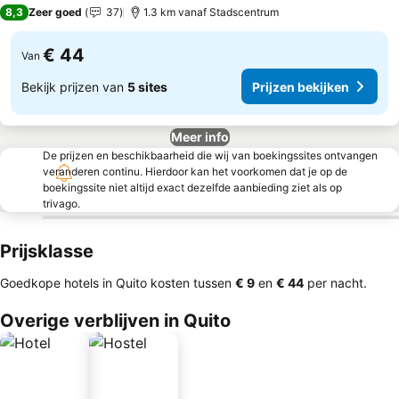
3 Sterren
8,3
Zeer goed
37
1.3 km vanaf Stadscentrum
€ 44
Van
Bekijk prijzen van
5 sites
Prijzen bekijken
Meer info
De prijzen en beschikbaarheid die wij van boekingssites ontvangen
veranderen continu. Hierdoor kan het voorkomen dat je op de
boekingssite niet altijd exact dezelfde aanbieding ziet als op
trivago.
Prijsklasse
Goedkope hotels in Quito kosten tussen
‎€ 9
en
‎€ 44
per nacht.
Overige verblijven in Quito