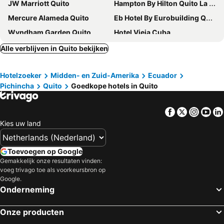
JW Marriott Quito
Hampton By Hilton Quito La Carolina Park
Mercure Alameda Quito
Eb Hotel By Eurobuilding Quito Airport
Wyndham Garden Quito
Hotel Vieja Cuba
Hotel Inti Quito
Swissotel Quito
Alle verblijven in Quito bekijken
Hilton Colon Quito
Sheraton Quito Hotel
Hotelzoeker
Midden- en Zuid-Amerika
Ecuador
Le Parc
Hotel Bellavista Quito
Pichincha
Quito
Goedkope hotels in Quito
Boutique Hotel Antinea
BA Quito Hotel - Best Western Signature Collection
Hotel Stubel Suites & Cafe
Samariwasi Airport Hotel
Facebook
Twitter
Insta
Yo
ArtPlaza
Boutique Hotel Casa Foch
Kies uw land
Hotel Colonial San Agustin
Casa Hotel Las Plazas
Hosteria Ecologica Sumak Pakari
Hotel Finlandia
Toevoegen op Google
Gemakkelijk onze resultaten vinden:
La Quinta by Wyndham Quito
Holiday Inn Express Quito By Ihg
voeg trivago toe als voorkeursbron op
NH Collection Quito Royal
Hotel David
Google.
Onderneming
Hotel Reina Isabel
Hotel Patio Andaluz
Fenix Hotel
Friends Hotel & Rooftop
Onze producten
Suites Metropoli
Embassy