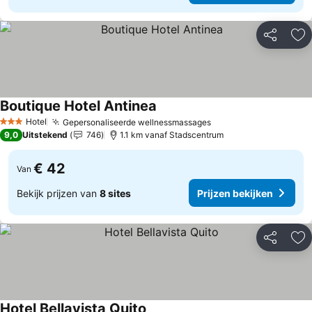
Delen
To
Boutique Hotel Antinea
Prijzen bekijken
Hotel
Gepersonaliseerde wellnessmassages
Prijzen bekijken
3 Sterren
9,0
Uitstekend
746
1.1 km vanaf Stadscentrum
€ 42
Van
Bekijk prijzen van
8 sites
Prijzen bekijken
Delen
To
Hotel Bellavista Quito