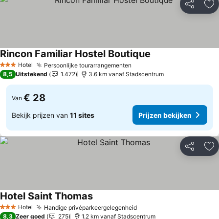
Delen
To
Rincon Familiar Hostel Boutique
Prijzen bekijken
Hotel
Persoonlijke tourarrangementen
Prijzen bekijken
3 Sterren
8,5
Uitstekend
1.472
3.6 km vanaf Stadscentrum
€ 28
Van
Bekijk prijzen van
11 sites
Prijzen bekijken
Delen
To
Hotel Saint Thomas
Prijzen bekijken
Hotel
Handige privéparkeergelegenheid
Prijzen bekijken
3 Sterren
8,3
Zeer goed
275
1.2 km vanaf Stadscentrum