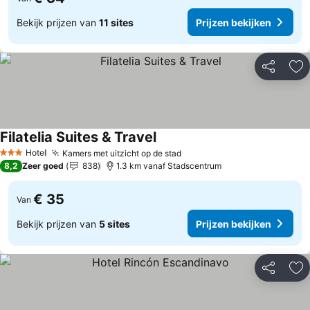
Bekijk prijzen van
11 sites
Prijzen bekijken
Delen
To
Filatelia Suites & Travel
Prijzen bekijken
Hotel
Kamers met uitzicht op de stad
Prijzen bekijken
3 Sterren
8,2
Zeer goed
838
1.3 km vanaf Stadscentrum
€ 35
Van
Bekijk prijzen van
5 sites
Prijzen bekijken
Delen
To