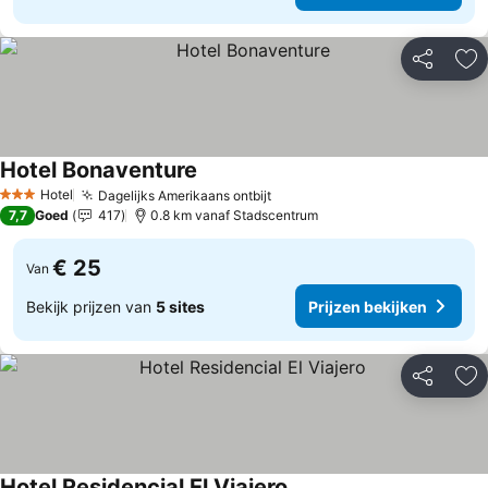
Delen
To
Hotel Bonaventure
Prijzen bekijken
Hotel
Dagelijks Amerikaans ontbijt
Prijzen bekijken
3 Sterren
7,7
Goed
417
0.8 km vanaf Stadscentrum
€ 25
Van
Bekijk prijzen van
5 sites
Prijzen bekijken
Delen
To
Hotel Residencial El Viajero