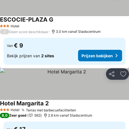
ESCOCIE-PLAZA G
Prijzen bekijken
Hotel
3 Sterren
/
3.0 km vanaf Stadscentrum
Geen score beschikbaar
€ 9
Van
Bekijk prijzen van
2 sites
Prijzen bekijken
Delen
To
Hotel Margarita 2
Prijzen bekijken
Hotel
Terras met barbecuefaciliteiten
Prijzen bekijken
3 Sterren
8,0
Zeer goed
562
2.6 km vanaf Stadscentrum