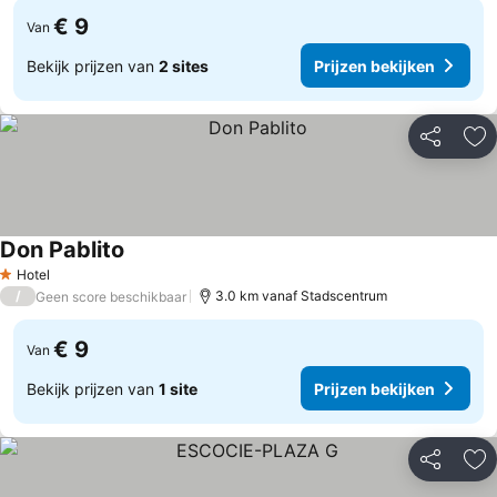
€ 9
Van
Bekijk prijzen van
2 sites
Prijzen bekijken
Delen
To
Don Pablito
Prijzen bekijken
Hotel
1 Sterren
/
3.0 km vanaf Stadscentrum
Geen score beschikbaar
€ 9
Van
Bekijk prijzen van
1 site
Prijzen bekijken
Delen
To