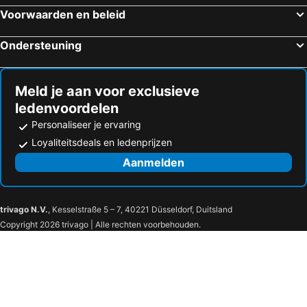
Voorwaarden en beleid
Hotel Casa Gangotena
Hotel Villa Lafayette
Hotel San Francisco de Quito
Hotel Casa Alquimia
Ondersteuning
Hostal Yumbo Imperial
Hotel Casona 1914
Casa Joaquin Boutique Hotel
Dakani Hotel Boutique NEW
Meld je aan voor exclusieve
ZEN Hotel
Adamas House Hotel Boutique
ledenvoordelen
Hotel Casa Gardenia
Hacienda Rumiloma by Rotamundos
Personaliseer je ervaring
Hacienda Jimenita Wildlife Reserve
Hotel Bonaventure
Loyaliteitsdeals en ledenprijzen
Selina Quito
La Coupole Hotel
Aanmelden
Boutique Cultura Manor
Casa Aliso Hotel Boutique
Illa Experience Hotel
trivago N.V.
, Kesselstraße 5 – 7, 40221 Düsseldorf, Duitsland
Copyright 2026 trivago | Alle rechten voorbehouden.