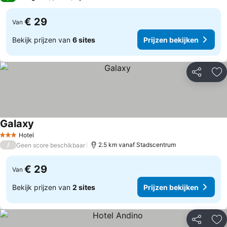
€ 29
Van
Bekijk prijzen van
6 sites
Prijzen bekijken
Delen
To
Galaxy
Prijzen bekijken
Hotel
3 Sterren
/
2.5 km vanaf Stadscentrum
Geen score beschikbaar
€ 29
Van
Bekijk prijzen van
2 sites
Prijzen bekijken
Delen
To