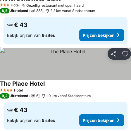
Prijzen bekijken
Hotel
Gezellig restaurant met open haard
Prijzen bekijken
3 Sterren
8,5
Uitstekend
888
2.2 km vanaf Stadscentrum
€ 43
Van
Bekijk prijzen van
9 sites
Prijzen bekijken
Delen
To
The Place Hotel
Prijzen bekijken
Hotel
4 Sterren
9,2
Uitstekend
6
1.0 km vanaf Stadscentrum
€ 43
Van
Bekijk prijzen van
5 sites
Prijzen bekijken