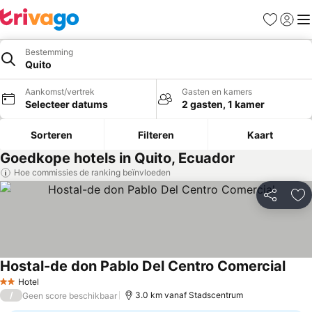
Favorieten
Aanmel
Me
Bestemming
Quito
Aankomst/vertrek
Gasten en kamers
Selecteer datums
2 gasten, 1 kamer
Sorteren
Filteren
Kaart
Goedkope hotels in Quito, Ecuador
Hoe commissies de ranking beïnvloeden
Delen
To
Hostal-de don Pablo Del Centro Comercial
Prijz
Hotel
2 Sterren
/
3.0 km vanaf Stadscentrum
Geen score beschikbaar