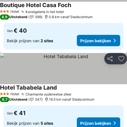
Boutique Hotel Casa Foch
Prijzen bekijken
Hotel
Kunstgalerie in het hotel
Prijzen bekijken
3 Sterren
8,9
Uitstekend
599
0.8 km vanaf Stadscentrum
€ 40
Van
Bekijk prijzen van
2 sites
Prijzen bekijken
Delen
To
Hotel Tababela Land
Prijzen bekijken
Hotel
Charmante ouderwetse sfeer
Prijzen bekijken
3 Sterren
8,7
Uitstekend
547
16.5 km vanaf Stadscentrum
€ 41
Van
Bekijk prijzen van
5 sites
Prijzen bekijken