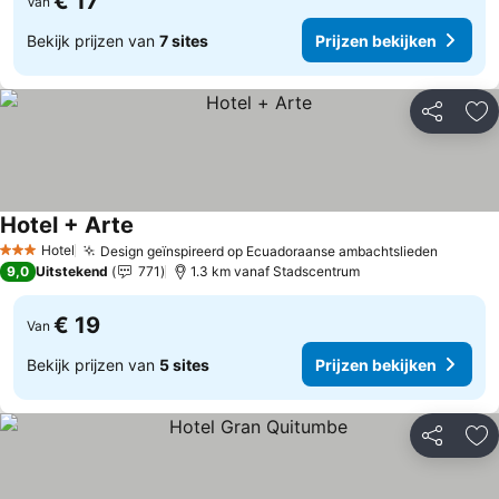
€ 17
Van
Bekijk prijzen van
7 sites
Prijzen bekijken
Delen
To
Hotel + Arte
Prijzen bekijken
Hotel
Design geïnspireerd op Ecuadoraanse ambachtslieden
Prijzen
3 Sterren
9,0
Uitstekend
771
1.3 km vanaf Stadscentrum
€ 19
Van
Bekijk prijzen van
5 sites
Prijzen bekijken
Delen
To