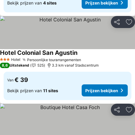
Bekijk prijzen van
4 sites
Prijzen bekijken
Delen
To
Hotel Colonial San Agustin
Prijzen bekijken
Hotel
Persoonlijke tourarrangementen
Prijzen bekijken
3 Sterren
8,6
Uitstekend
525
3.3 km vanaf Stadscentrum
€ 39
Van
Bekijk prijzen van
11 sites
Prijzen bekijken
Delen
To