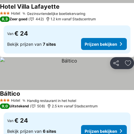
Hotel Villa Lafayette
Prijzen bekijken
Hotel
Gezinsvriendelijke boetiekervaring
Prijzen bekijken
3 Sterren
8,3
Zeer goed
442
1.2 km vanaf Stadscentrum
€ 24
Van
Bekijk prijzen van
7 sites
Prijzen bekijken
Delen
To
Báltico
Prijzen bekijken
Hotel
Handig restaurant in het hotel
Prijzen bekijken
3 Sterren
9,0
Uitstekend
508
2.5 km vanaf Stadscentrum
€ 24
Van
Bekijk prijzen van
6 sites
Prijzen bekijken