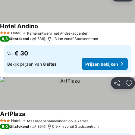
Hotel Andino
Prijzen bekijken
Hotel
Kamerontwerp met Andes-accenten
Prijzen bekijken
3 Sterren
8,8
Uitstekend
638
1.3 km vanaf Stadscentrum
€ 30
Van
Bekijk prijzen van
8 sites
Prijzen bekijken
Delen
To
ArtPlaza
Prijzen bekijken
Hotel
Massagebehandelingen op je kamer
Prijzen bekijken
3 Sterren
9,0
Uitstekend
864
0.9 km vanaf Stadscentrum