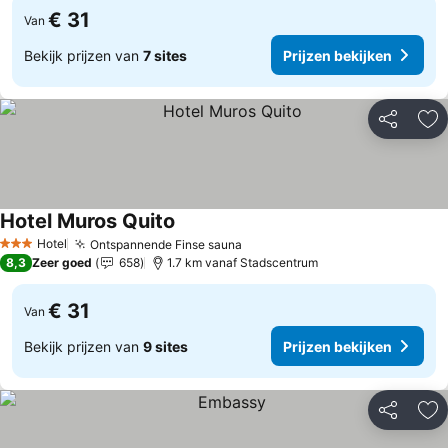
€ 31
Van
Bekijk prijzen van
7 sites
Prijzen bekijken
Delen
To
Hotel Muros Quito
Prijzen bekijken
Hotel
Ontspannende Finse sauna
Prijzen bekijken
3 Sterren
8,3
Zeer goed
658
1.7 km vanaf Stadscentrum
€ 31
Van
Bekijk prijzen van
9 sites
Prijzen bekijken
Delen
To