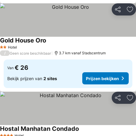
Delen
To
Gold House Oro
Prijzen bekijken
Hotel
2 Sterren
/
3.7 km vanaf Stadscentrum
Geen score beschikbaar
€ 26
Van
Bekijk prijzen van
2 sites
Prijzen bekijken
Delen
To
Hostal Manhatan Condado
Prijzen bekijken
Hotel