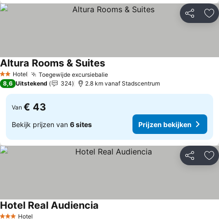
Delen
To
Altura Rooms & Suites
Prijzen bekijken
Hotel
Toegewijde excursiebalie
Prijzen bekijken
2 Sterren
8,6
Uitstekend
324
2.8 km vanaf Stadscentrum
€ 43
Van
Bekijk prijzen van
6 sites
Prijzen bekijken
Delen
To
Hotel Real Audiencia
Prijzen bekijken
Hotel