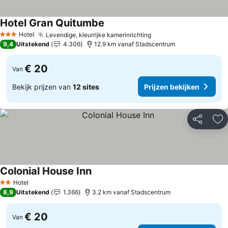
Hotel Gran Quitumbe
Prijzen bekijken
Hotel
Levendige, kleurrijke kamerinrichting
Prijzen bekijken
3 Sterren
9,4
Uitstekend
4.306
12.9 km vanaf Stadscentrum
€ 20
Van
Bekijk prijzen van
12 sites
Prijzen bekijken
Delen
To
Colonial House Inn
Prijzen bekijken
Hotel
2 Sterren
8,9
Uitstekend
1.366
3.2 km vanaf Stadscentrum
€ 20
Van