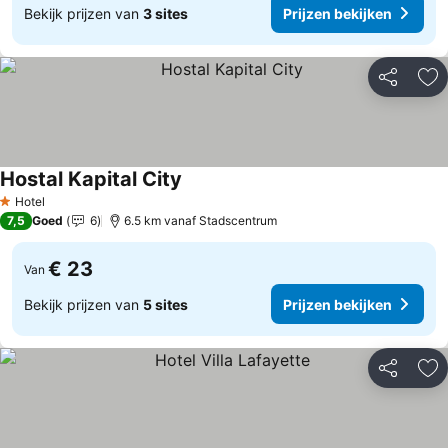
Bekijk prijzen van
3 sites
Prijzen bekijken
Delen
To
Hostal Kapital City
Prijzen bekijken
Hotel
1 Sterren
7,5
Goed
6
6.5 km vanaf Stadscentrum
€ 23
Van
Bekijk prijzen van
5 sites
Prijzen bekijken
Delen
To