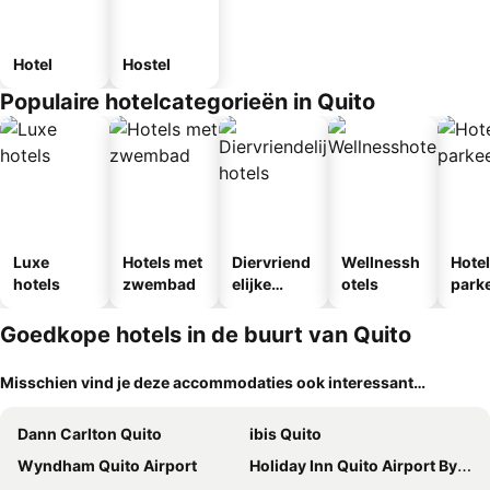
Hotel
Hostel
Populaire hotelcategorieën in Quito
Luxe
Hotels met
Diervriend
Wellnessh
Hote
hotels
zwembad
elijke
otels
park
hotels
egen
Goedkope hotels in de buurt van Quito
Misschien vind je deze accommodaties ook interessant…
Dann Carlton Quito
ibis Quito
Wyndham Quito Airport
Holiday Inn Quito Airport By Ihg