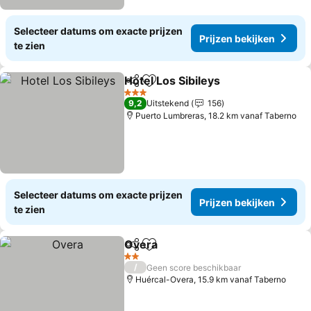
Selecteer datums om exacte prijzen
Prijzen bekijken
te zien
Hotel Los Sibileys
Delen
Toevoegen aan favorieten
Prijzen b
3 Sterren
9,2
Uitstekend
156
Puerto Lumbreras, 18.2 km vanaf Taberno
Selecteer datums om exacte prijzen
Prijzen bekijken
te zien
Overa
Delen
Toevoegen aan favorieten
Prijzen bekijken
2 Sterren
/
Geen score beschikbaar
Huércal-Overa, 15.9 km vanaf Taberno