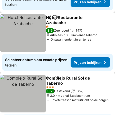
Prijzen bekijken
te zien
Hotel Restaurante
Delen
Toevoegen aan favorieten
Azabache
Prijzen bekijken
1 Sterren
8,2
Zeer goed
147
Arboleas, 13.0 km vanaf Taberno
Ontspannende tuin en terras
Prijzen beki
Selecteer datums om exacte prijzen
Prijzen bekijken
te zien
Complejo Rural Sol de
Delen
Toevoegen aan favorieten
Taberno
Prijzen bekijken
3 Sterren
9,2
Uitstekend
357
3.0 km vanaf Stadscentrum
Privéterrassen met uitzicht op de bergen
Pri