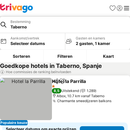
Favorieten
Aanmel
Me
Bestemming
Taberno
Aankomst/vertrek
Gasten en kamers
Selecteer datums
2 gasten, 1 kamer
Sorteren
Filteren
Kaart
Goedkope hotels in Taberno, Spanje
Hoe commissies de ranking beïnvloeden
Hotel la Parrilla
Delen
Toevoegen aan favorieten
Prijzen bek
1 Sterren
8,5
Uitstekend
1.289
Albox, 10.7 km vanaf Taberno
Charmante smeedijzeren balkons
Prijzen 
Populaire keuze
Selecteer datums om exacte prijzen