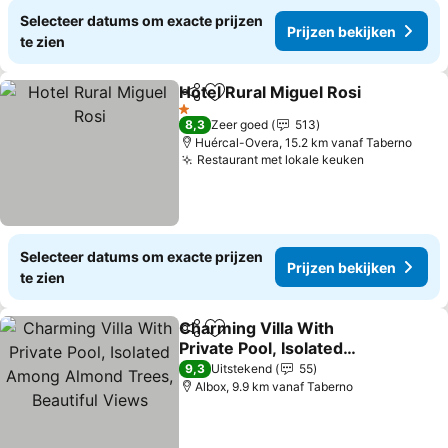
Selecteer datums om exacte prijzen
Prijzen bekijken
te zien
Hotel Rural Miguel Rosi
Delen
Toevoegen aan favorieten
Pri
1 Sterren
8,3
Zeer goed
513
Huércal-Overa, 15.2 km vanaf Taberno
Restaurant met lokale keuken
Prijzen bek
Selecteer datums om exacte prijzen
Prijzen bekijken
te zien
Charming Villa With
Delen
Toevoegen aan favorieten
Private Pool, Isolated
Among Almond Trees,
Prijzen bekijken
9,3
Uitstekend
55
Beautiful Views
Albox, 9.9 km vanaf Taberno