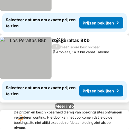
Selecteer datums om exacte prijzen
Prijzen bekijken
te zien
Los Peraltas B&b
Delen
Toevoegen aan favorieten
Prijzen b
/
Geen score beschikbaar
Arboleas, 14.3 km vanaf Taberno
Selecteer datums om exacte prijzen
Prijzen bekijken
te zien
Meer info
De prijzen en beschikbaarheid die wij van boekingssites ontvangen
veranderen continu. Hierdoor kan het voorkomen dat je op de
boekingssite niet altijd exact dezelfde aanbieding ziet als op
trivago.