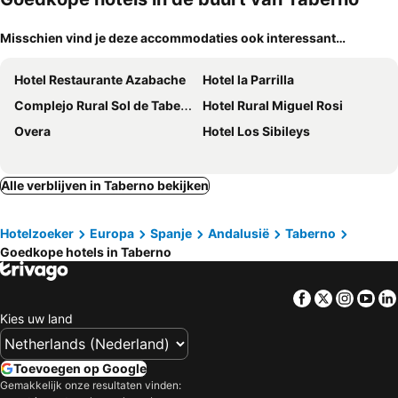
Misschien vind je deze accommodaties ook interessant…
Hotel Restaurante Azabache
Hotel la Parrilla
Complejo Rural Sol de Taberno
Hotel Rural Miguel Rosi
Overa
Hotel Los Sibileys
Alle verblijven in Taberno bekijken
Hotelzoeker
Europa
Spanje
Andalusië
Taberno
Goedkope hotels in Taberno
Facebook
Twitter
Insta
Yo
Kies uw land
Toevoegen op Google
Gemakkelijk onze resultaten vinden: