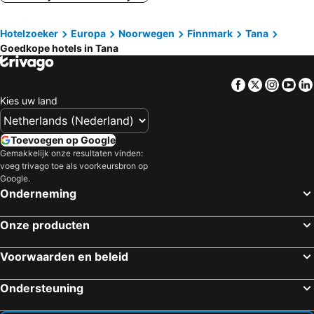
Hotelzoeker
Europa
Noorwegen
Finnmark
Tana
Goedkope hotels in Tana
Facebook
Twitter
Insta
Yo
Kies uw land
Toevoegen op Google
Gemakkelijk onze resultaten vinden:
voeg trivago toe als voorkeursbron op
Google.
Onderneming
Onze producten
Voorwaarden en beleid
Ondersteuning