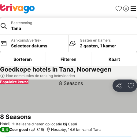
Favorieten
Aanmel
Me
Bestemming
Tana
Aankomst/vertrek
Gasten en kamers
Selecteer datums
2 gasten, 1 kamer
Sorteren
Filteren
Kaart
Goedkope hotels in Tana, Noorwegen
Hoe commissies de ranking beïnvloeden
Populaire keuze
Delen
To
8 Seasons
Hotel
Italiaans dineren op locatie bij Capri
8,4
Zeer goed
316
Nesseby, 14.6 km vanaf Tana