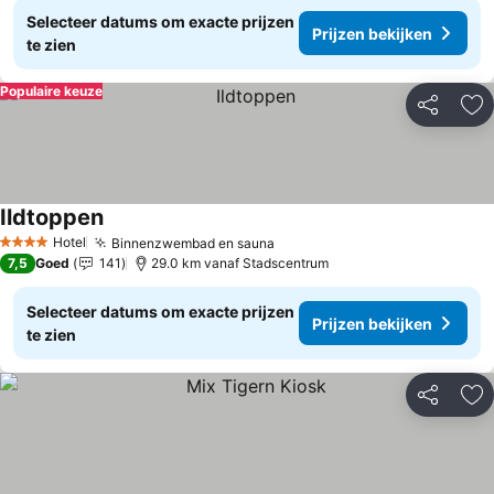
Selecteer datums om exacte prijzen
Prijzen bekijken
te zien
Populaire keuze
Delen
To
Ildtoppen
Hotel
Binnenzwembad en sauna
4 Sterren
7,5
Goed
141
29.0 km vanaf Stadscentrum
Selecteer datums om exacte prijzen
Prijzen bekijken
te zien
Delen
To