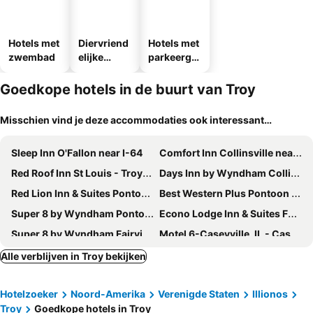
Hotels met
Diervriend
Hotels met
zwembad
elijke
parkeergel
hotels
egenheid
Goedkope hotels in de buurt van Troy
Misschien vind je deze accommodaties ook interessant…
Sleep Inn O'Fallon near I-64
Comfort Inn Collinsville near St. Louis
Red Roof Inn St Louis - Troy, IL
Days Inn by Wyndham Collinsville/St. Louis
Red Lion Inn & Suites Pontoon Beach
Best Western Plus Pontoon Beach
Super 8 by Wyndham Pontoon Beach IL/St. Louis MO Area
Econo Lodge Inn & Suites Fairview Heights - St. Louis
Super 8 by Wyndham Fairview Heights-St. Louis
Motel 6-Caseyville, IL - Caseyville Il
Quality Inn & Suites Caseyville - St. Louis
Days Inn & Suites by Wyndham Caseyville
Alle verblijven in Troy bekijken
Red Lion Inn & Suites Caseyville
Hotelzoeker
Noord-Amerika
Verenigde Staten
Illionos
Troy
Goedkope hotels in Troy