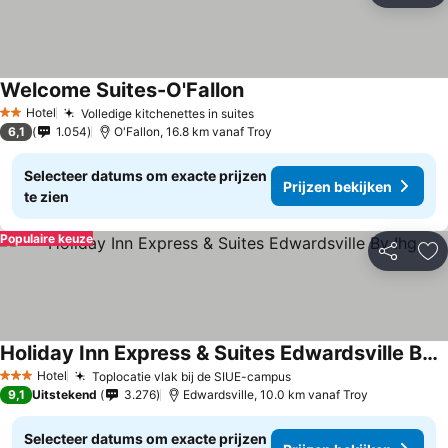
Welcome Suites-O'Fallon
Hotel
Volledige kitchenettes in suites
2 Sterren
6,1
1.054
O'Fallon, 16.8 km vanaf Troy
Selecteer datums om exacte prijzen
Prijzen bekijken
te zien
Populaire keuze
Delen
To
Holiday Inn Express & Suites Edwardsville By Ihg
Hotel
Toplocatie vlak bij de SIUE-campus
3 Sterren
9,1
Uitstekend
3.276
Edwardsville, 10.0 km vanaf Troy
Selecteer datums om exacte prijzen