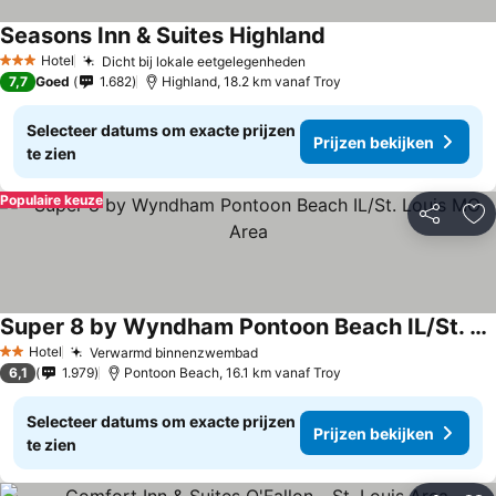
Seasons Inn & Suites Highland
Hotel
Dicht bij lokale eetgelegenheden
3 Sterren
7,7
Goed
1.682
Highland, 18.2 km vanaf Troy
Selecteer datums om exacte prijzen
Prijzen bekijken
te zien
Populaire keuze
Delen
To
Super 8 by Wyndham Pontoon Beach IL/St. Louis MO Area
Hotel
Verwarmd binnenzwembad
2 Sterren
6,1
1.979
Pontoon Beach, 16.1 km vanaf Troy
Selecteer datums om exacte prijzen
Prijzen bekijken
te zien