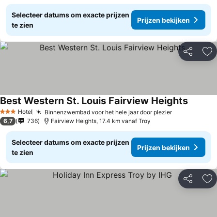
Selecteer datums om exacte prijzen
Prijzen bekijken
te zien
Delen
To
Best Western St. Louis Fairview Heights
Hotel
Binnenzwembad voor het hele jaar door plezier
3 Sterren
6,7
736
Fairview Heights, 17.4 km vanaf Troy
Selecteer datums om exacte prijzen
Prijzen bekijken
te zien
Delen
To