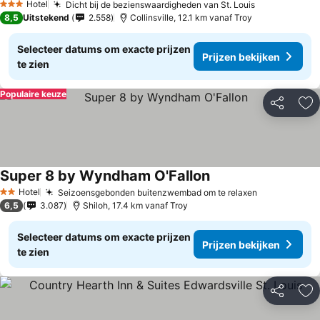
Hotel
Dicht bij de bezienswaardigheden van St. Louis
3 Sterren
8,5
Uitstekend
2.558
Collinsville, 12.1 km vanaf Troy
Selecteer datums om exacte prijzen
Prijzen bekijken
te zien
Populaire keuze
Delen
To
Super 8 by Wyndham O'Fallon
Hotel
Seizoensgebonden buitenzwembad om te relaxen
2 Sterren
6,5
3.087
Shiloh, 17.4 km vanaf Troy
Selecteer datums om exacte prijzen
Prijzen bekijken
te zien
Delen
To