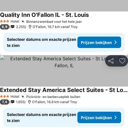
Quality Inn O'Fallon IL - St. Louis
Hotel
Binnenzwembad voor het hele jaar
3 Sterren
6,9
2.255
O'Fallon, 16.7 km vanaf Troy
Selecteer datums om exacte prijzen
Prijzen bekijken
te zien
Delen
To
Extended Stay America Select Suites - St Louis - O' Fallon, IL
Hotel
Picknick- en barbecueplek buiten
3 Sterren
7,4
1.655
O'Fallon, 16.9 km vanaf Troy
Selecteer datums om exacte prijzen
Prijzen bekijken
te zien