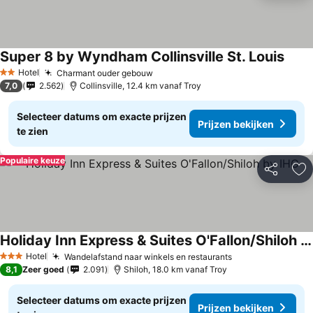
Super 8 by Wyndham Collinsville St. Louis
Hotel
Charmant ouder gebouw
2 Sterren
7,0
2.562
Collinsville, 12.4 km vanaf Troy
Selecteer datums om exacte prijzen
Prijzen bekijken
te zien
Populaire keuze
Delen
To
Holiday Inn Express & Suites O'Fallon/Shiloh by IHG
Hotel
Wandelafstand naar winkels en restaurants
3 Sterren
8,1
Zeer goed
2.091
Shiloh, 18.0 km vanaf Troy
Selecteer datums om exacte prijzen
Prijzen bekijken