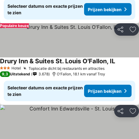
Selecteer datums om exacte prijzen
Prijzen bekijken
te zien
Populaire keuze
Delen
To
Drury Inn & Suites St. Louis O'Fallon, IL
Hotel
Toplocatie dicht bij restaurants en attracties
3 Sterren
9,3
Uitstekend
3.678
O'Fallon, 18.1 km vanaf Troy
Selecteer datums om exacte prijzen
Prijzen bekijken
te zien
Delen
To