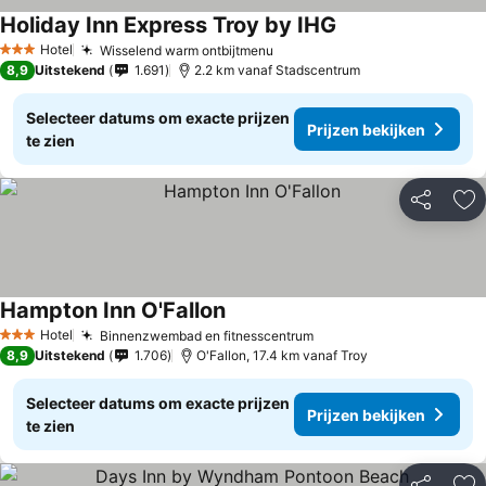
Holiday Inn Express Troy by IHG
Hotel
Wisselend warm ontbijtmenu
3 Sterren
8,9
Uitstekend
1.691
2.2 km vanaf Stadscentrum
Selecteer datums om exacte prijzen
Prijzen bekijken
te zien
Delen
To
Hampton Inn O'Fallon
Hotel
Binnenzwembad en fitnesscentrum
3 Sterren
8,9
Uitstekend
1.706
O'Fallon, 17.4 km vanaf Troy
Selecteer datums om exacte prijzen
Prijzen bekijken
te zien