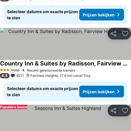
Selecteer datums om exacte prijzen
Prijzen bekijken
te zien
Delen
To
Country Inn & Suites by Radisson, Fairview Heights, IL
Hotel
Recent gerenoveerde kamers
3 Sterren
6,5
827
Fairview Heights, 17.4 km vanaf Troy
Selecteer datums om exacte prijzen
Prijzen bekijken
te zien
Populaire keuze
Delen
To