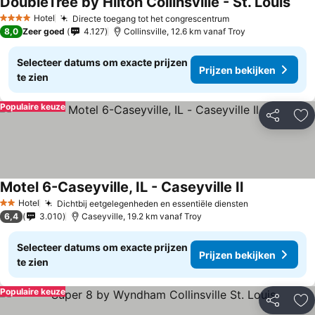
DoubleTree by Hilton Collinsville - St. Louis
Hotel
Directe toegang tot het congrescentrum
4 Sterren
8,0
Zeer goed
4.127
Collinsville, 12.6 km vanaf Troy
Selecteer datums om exacte prijzen
Prijzen bekijken
te zien
Populaire keuze
Delen
To
Motel 6-Caseyville, IL - Caseyville Il
Hotel
Dichtbij eetgelegenheden en essentiële diensten
2 Sterren
6,4
3.010
Caseyville, 19.2 km vanaf Troy
Selecteer datums om exacte prijzen
Prijzen bekijken
te zien
Populaire keuze
Delen
To