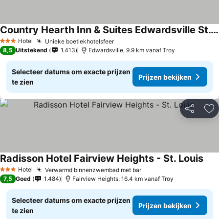
Country Hearth Inn & Suites Edwardsville St. Louis
Hotel
Unieke boetiekhotelsfeer
3 Sterren
8,5
Uitstekend
1.413
Edwardsville, 9.9 km vanaf Troy
Selecteer datums om exacte prijzen
Prijzen bekijken
te zien
Delen
To
Radisson Hotel Fairview Heights - St. Louis
Hotel
Verwarmd binnenzwembad met bar
3 Sterren
7,5
Goed
1.484
Fairview Heights, 16.4 km vanaf Troy
Selecteer datums om exacte prijzen
Prijzen bekijken
te zien