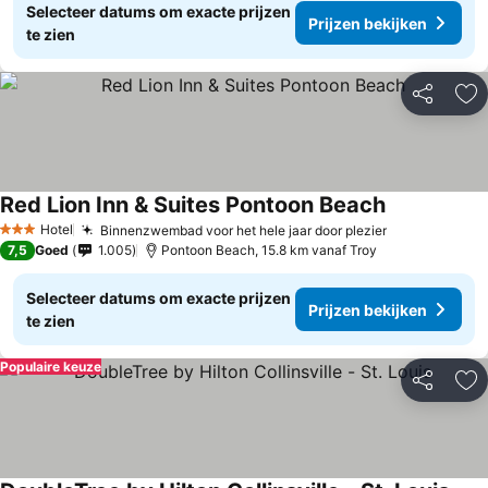
Selecteer datums om exacte prijzen
Prijzen bekijken
te zien
Delen
To
Red Lion Inn & Suites Pontoon Beach
Hotel
Binnenzwembad voor het hele jaar door plezier
3 Sterren
7,5
Goed
1.005
Pontoon Beach, 15.8 km vanaf Troy
Selecteer datums om exacte prijzen
Prijzen bekijken
te zien
Populaire keuze
Delen
To