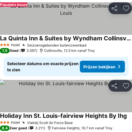
Populaire keuze
Delen
To
La Quinta Inn & Suites by Wyndham Collinsville - St. Louis
Hotel
Seizoensgebonden buitenzwembad
3 Sterren
7,5
Goed
3.597
Collinsville, 12.5 km vanaf Troy
Selecteer datums om exacte prijzen
Prijzen bekijken
te zien
Delen
To
Holiday Inn St. Louis-fairview Heights By Ihg
Hotel
Vlakbij Scott Air Force Base
3 Sterren
8,4
Zeer goed
3.211
Fairview Heights, 16.7 km vanaf Troy