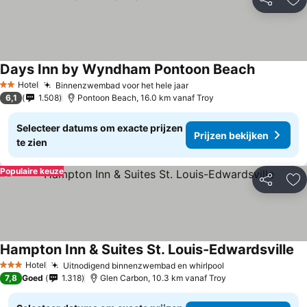
Delen
To
Days Inn by Wyndham Pontoon Beach
Hotel
Binnenzwembad voor het hele jaar
2 Sterren
6,1
1.508
Pontoon Beach, 16.0 km vanaf Troy
Selecteer datums om exacte prijzen
Prijzen bekijken
te zien
Populaire keuze
Delen
To
Hampton Inn & Suites St. Louis-Edwardsville
Hotel
Uitnodigend binnenzwembad en whirlpool
3 Sterren
7,8
Goed
1.318
Glen Carbon, 10.3 km vanaf Troy