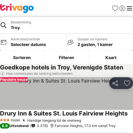
Favorieten
Aanmel
Me
Bestemming
Troy
Aankomst/vertrek
Gasten en kamers
Selecteer datums
2 gasten, 1 kamer
Sorteren
Filteren
Kaart
Goedkope hotels in Troy, Verenigde Staten
Hoe commissies de ranking beïnvloeden
Populaire keuze
Delen
To
Drury Inn & Suites St. Louis Fairview Heights
Hotel
Handige toegang tot de snelweg
3 Sterren
8,9
Uitstekend
3.376
Fairview Heights, 17.0 km vanaf Troy