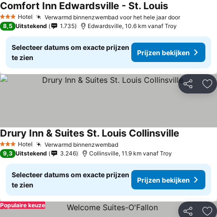
Comfort Inn Edwardsville - St. Louis
Hotel
Verwarmd binnenzwembad voor het hele jaar door
3 Sterren
8,5
Uitstekend
1.735
Edwardsville, 10.6 km vanaf Troy
Selecteer datums om exacte prijzen
Prijzen bekijken
te zien
Delen
To
Drury Inn & Suites St. Louis Collinsville
Hotel
Verwarmd binnenzwembad
3 Sterren
9,3
Uitstekend
3.246
Collinsville, 11.9 km vanaf Troy
Selecteer datums om exacte prijzen
Prijzen bekijken
te zien
Populaire keuze
Delen
To