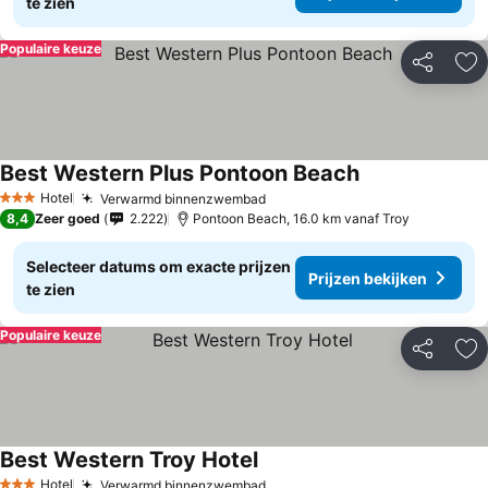
te zien
Populaire keuze
Delen
To
Best Western Plus Pontoon Beach
Hotel
Verwarmd binnenzwembad
3 Sterren
8,4
Zeer goed
2.222
Pontoon Beach, 16.0 km vanaf Troy
Selecteer datums om exacte prijzen
Prijzen bekijken
te zien
Populaire keuze
Delen
To
Best Western Troy Hotel
Hotel
Verwarmd binnenzwembad