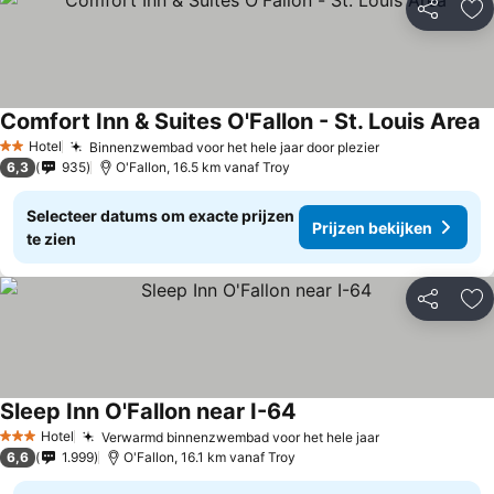
Delen
To
Comfort Inn & Suites O'Fallon - St. Louis Area
Hotel
Binnenzwembad voor het hele jaar door plezier
2 Sterren
6,3
935
O'Fallon, 16.5 km vanaf Troy
Selecteer datums om exacte prijzen
Prijzen bekijken
te zien
Delen
To
Sleep Inn O'Fallon near I-64
Hotel
Verwarmd binnenzwembad voor het hele jaar
3 Sterren
6,6
1.999
O'Fallon, 16.1 km vanaf Troy