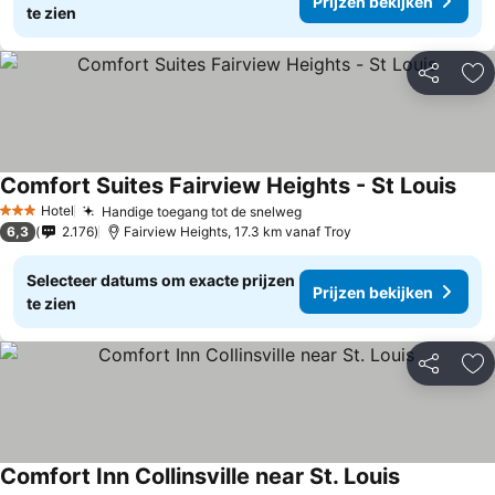
Prijzen bekijken
te zien
Delen
To
Comfort Suites Fairview Heights - St Louis
Hotel
Handige toegang tot de snelweg
3 Sterren
6,3
2.176
Fairview Heights, 17.3 km vanaf Troy
Selecteer datums om exacte prijzen
Prijzen bekijken
te zien
Delen
To
Comfort Inn Collinsville near St. Louis