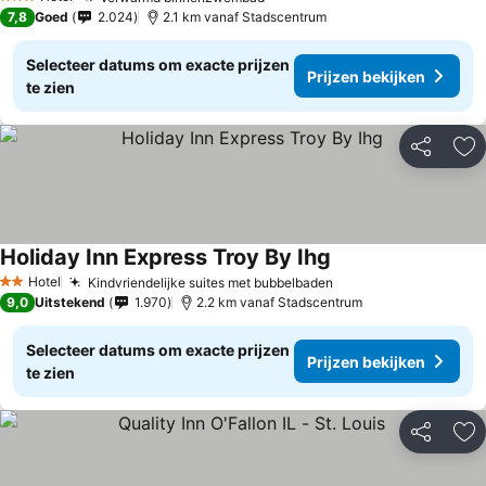
3 Sterren
7,8
Goed
2.024
2.1 km vanaf Stadscentrum
Selecteer datums om exacte prijzen
Prijzen bekijken
te zien
Delen
To
Holiday Inn Express Troy By Ihg
Hotel
Kindvriendelijke suites met bubbelbaden
2 Sterren
9,0
Uitstekend
1.970
2.2 km vanaf Stadscentrum
Selecteer datums om exacte prijzen
Prijzen bekijken
te zien
Delen
To