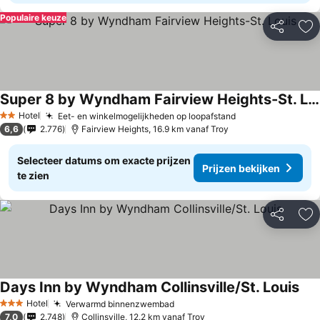
Populaire keuze
Delen
To
Super 8 by Wyndham Fairview Heights-St. Louis
Hotel
Eet- en winkelmogelijkheden op loopafstand
2 Sterren
6,6
2.776
Fairview Heights, 16.9 km vanaf Troy
Selecteer datums om exacte prijzen
Prijzen bekijken
te zien
Delen
To
Days Inn by Wyndham Collinsville/St. Louis
Hotel
Verwarmd binnenzwembad
3 Sterren
7,0
2.748
Collinsville, 12.2 km vanaf Troy