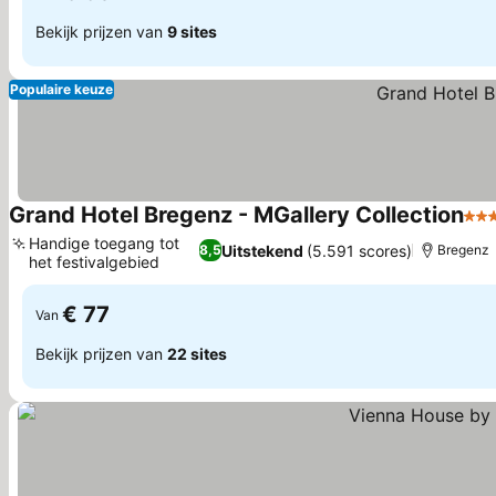
Bekijk prijzen van
9 sites
Populaire keuze
Grand Hotel Bregenz - MGallery Collection
4 S
Handige toegang tot
Uitstekend
(5.591 scores)
8,5
Bregenz
het festivalgebied
Prijzen bekijken
€ 77
Van
Bekijk prijzen van
22 sites