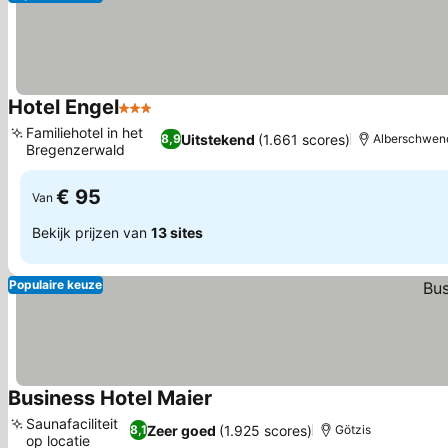
Hotel Engel
3 Sterren
Prijzen bekijken
Familiehotel in het
Uitstekend
(1.661 scores)
8,9
Alberschwen
Bregenzerwald
Prijzen bekijken
€ 95
Van
Bekijk prijzen van
13 sites
Populaire keuze
Business Hotel Maier
Prijzen bekijken
Saunafaciliteit
Zeer goed
(1.925 scores)
8,1
Götzis
op locatie