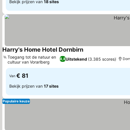
Bekijk prijzen van
18 sites
Harry's Home Hotel Dornbirn
Prijzen bekijken
Toegang tot de natuur en
Uitstekend
(3.385 scores)
8,8
Dorn
cultuur van Vorarlberg
Prijzen bekijken
€ 81
Van
Bekijk prijzen van
17 sites
Populaire keuze