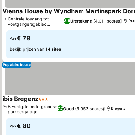
Vienna House by Wyndham Martinspark Dor
Centrale toegang tot
Uitstekend
(4.011 scores)
8,5
Dor
voetgangersgebied
Prijzen bekijken
Dornbirn
€ 78
Van
Bekijk prijzen van
14 sites
Populaire keuze
ibis Bregenz
3 Sterren
Prijzen bekijken
Beveiligde ondergrondse
Goed
(5.953 scores)
7,7
Bregenz
parkeergarage
Prijzen bekijken
€ 80
Van