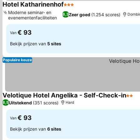
Hotel Katharinenhof
3 Sterren
Prijzen bekijken
Moderne seminar- en
Zeer goed
(1.254 scores)
8,3
Dornbi
evenementenfaciliteiten
Prijzen bekijken
€ 93
Van
Bekijk prijzen van
5 sites
Populaire keuze
Velotique Hotel Angelika - Self-Check-in
2 Ste
Pr
Uitstekend
(351 scores)
8,5
Hard
€ 93
Van
Bekijk prijzen van
6 sites