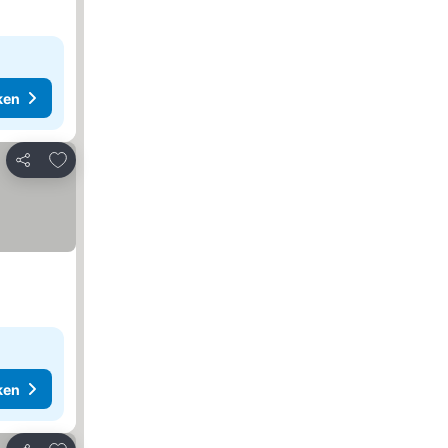
ken
Toevoegen aan favorieten
Delen
ken