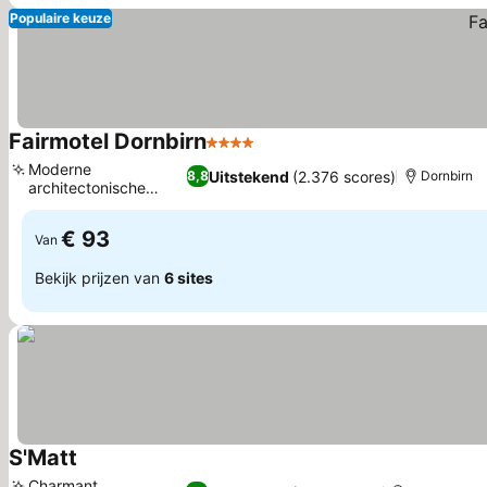
Populaire keuze
Fairmotel Dornbirn
4 Sterren
Prijzen bekijken
Moderne
Uitstekend
(2.376 scores)
8,8
Dornbirn
architectonische
Prijzen bekijken
helderheid
€ 93
Van
Bekijk prijzen van
6 sites
S'Matt
Prijzen bekijken
Charmant