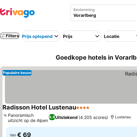
Bestemming
Filters
Prijs oplopend
Prijs
Locatie
Goedkope hotels in Vorarlb
Populaire keuze
Radisson Hotel Lustenau
4 Sterren
Prijzen bekijken
Panoramisch
Uitstekend
(4.205 scores)
8,6
Lustenau
uitzicht op de Alpen
Prijzen bekijken
€ 69
Van