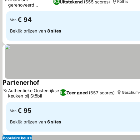
Uitstekend
(555 scores)
9,2
Röthis
gerenoveerd
Prijzen bekijken
huisconcept
€ 94
Van
Bekijk prijzen van
8 sites
Partenerhof
Prijzen bekijken
Authentieke Oostenrijkse
Zeer goed
(557 scores)
8,4
Gaschurn
keuken bij Stöbli
Prijzen bekijken
€ 95
Van
Bekijk prijzen van
6 sites
Populaire keuze