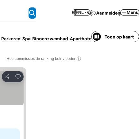
NL · €
Menu
Aanmelden
Toon op kaart
Parkeren
Spa
Binnenzwembad
Aparthotel
Sauna
Huisdieren t
Hoe commissies de ranking beïnvloeden
Toevoegen aan favorieten
Delen