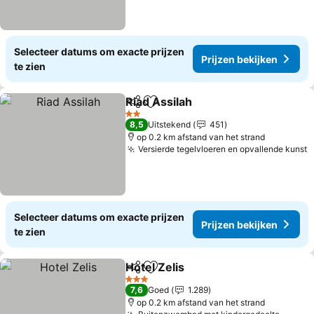
Selecteer datums om exacte prijzen
Prijzen bekijken
te zien
Riad Assilah
Delen
Toevoegen aan favorieten
Prijzen bekijk
2 Sterren
8,5
Uitstekend
451
op 0.2 km afstand van het strand
Versierde tegelvloeren en opvallende kunst
P
Selecteer datums om exacte prijzen
Prijzen bekijken
te zien
Hotel Zelis
Delen
Toevoegen aan favorieten
Prijzen bekijken
3 Sterren
7,6
Goed
1.289
op 0.2 km afstand van het strand