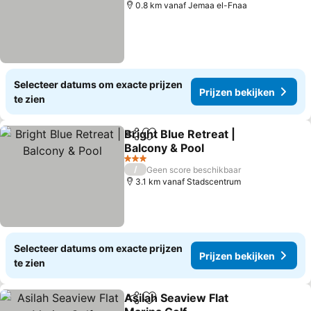
0.8 km vanaf Jemaa el-Fnaa
Selecteer datums om exacte prijzen
Prijzen bekijken
te zien
Bright Blue Retreat |
Delen
Toevoegen aan favorieten
Balcony & Pool
Prijzen bekijken
3 Sterren
/
Geen score beschikbaar
3.1 km vanaf Stadscentrum
Selecteer datums om exacte prijzen
Prijzen bekijken
te zien
Asilah Seaview Flat
Delen
Toevoegen aan favorieten