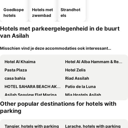
Goedkope
Hotels met
Strandhot
hotels
zwembad
els
Hotels met parkeergelegenheid in de buurt
van Asilah
Misschien vind je deze accommodaties ook interessant…
Hotel Al Khaima
Hotel Al Alba Hammam & Restaurant
Pasta Plaza
Hotel Zelis
casa bahia
Riad Assilah
HOTEL SAHARA BEACH AKHFENNiR
Patio de la Luna
Asilah Seaview Flat Marina Golf
Mia Hostels Asilah
Other popular destinations for hotels with
Residencia Turistica Garcia
Magnifique Appartement vue mer 11
parking
Tangier, hotels with parking
Larache, hotels with parking