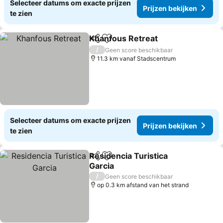
Selecteer datums om exacte prijzen
Prijzen bekijken
te zien
Khanfous Retreat
Delen
Toevoegen aan favorieten
Prijzen b
/
Geen score beschikbaar
11.3 km vanaf Stadscentrum
Selecteer datums om exacte prijzen
Prijzen bekijken
te zien
Residencia Turistica
Delen
Toevoegen aan favorieten
Garcia
Prijzen bekijken
/
Geen score beschikbaar
op 0.3 km afstand van het strand