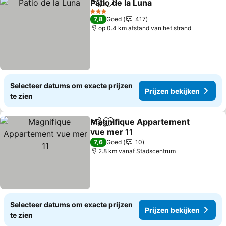
Patio de la Luna
Delen
Toevoegen aan favorieten
Prijzen bek
3 Sterren
7,8
Goed
417
op 0.4 km afstand van het strand
Selecteer datums om exacte prijzen
Prijzen bekijken
te zien
Magnifique Appartement
Delen
Toevoegen aan favorieten
vue mer 11
Prijzen bekijken
7,6
Goed
10
2.8 km vanaf Stadscentrum
Selecteer datums om exacte prijzen
Prijzen bekijken
te zien