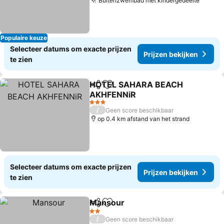
Buitenzwembad met kindergedeelte
Prijze
Populaire keuze
Selecteer datums om exacte prijzen
Prijzen bekijken
te zien
HOTEL SAHARA BEACH
Delen
Toevoegen aan favorieten
AKHFENNiR
Prijzen bekijken
3 Sterren
/
Geen score beschikbaar
op 0.4 km afstand van het strand
Selecteer datums om exacte prijzen
Prijzen bekijken
te zien
Mansour
Delen
Toevoegen aan favorieten
Prijzen bekijken
2 Sterren
/
Geen score beschikbaar