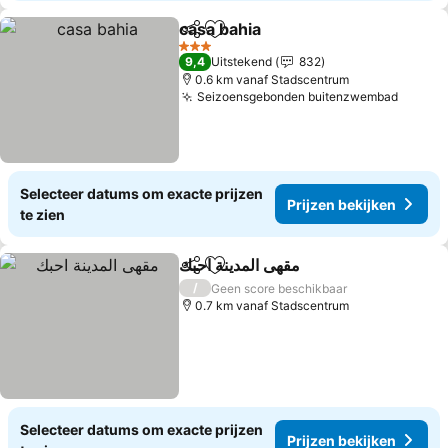
casa bahia
Delen
Toevoegen aan favorieten
Prijzen bekijken
3 Sterren
9,4
Uitstekend
832
0.6 km vanaf Stadscentrum
Seizoensgebonden buitenzwembad
Prijze
Selecteer datums om exacte prijzen
Prijzen bekijken
te zien
مقهى المدينة احبك
Delen
Toevoegen aan favorieten
Prijzen bek
/
Geen score beschikbaar
0.7 km vanaf Stadscentrum
Selecteer datums om exacte prijzen
Prijzen bekijken