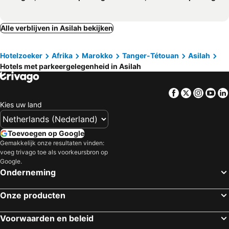
Alle verblijven in Asilah bekijken
Hotelzoeker
Afrika
Marokko
Tanger-Tétouan
Asilah
Hotels met parkeergelegenheid in Asilah
Facebook
Twitter
Insta
Yo
Kies uw land
Toevoegen op Google
Gemakkelijk onze resultaten vinden:
voeg trivago toe als voorkeursbron op
Google.
Onderneming
Onze producten
Voorwaarden en beleid