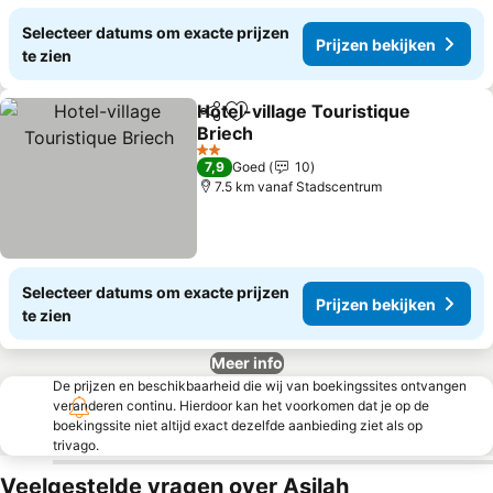
Selecteer datums om exacte prijzen
Prijzen bekijken
te zien
Hotel-village Touristique
Delen
Toevoegen aan favorieten
Briech
Prijzen bekijken
2 Sterren
7,9
Goed
10
7.5 km vanaf Stadscentrum
Selecteer datums om exacte prijzen
Prijzen bekijken
te zien
Meer info
De prijzen en beschikbaarheid die wij van boekingssites ontvangen
veranderen continu. Hierdoor kan het voorkomen dat je op de
boekingssite niet altijd exact dezelfde aanbieding ziet als op
trivago.
Veelgestelde vragen over Asilah