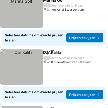
Marina Golf
Prijzen bekijken
/
Geen score beschikbaar
3.1 km vanaf Stadscentrum
Selecteer datums om exacte prijzen
Prijzen bekijken
te zien
Dar Kalifa
Delen
Toevoegen aan favorieten
Prijzen bekijken
/
Geen score beschikbaar
op 0.3 km afstand van het strand
Selecteer datums om exacte prijzen
Prijzen bekijken
te zien