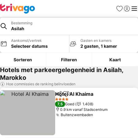
Favorieten
Aanmel
Me
Bestemming
Asilah
Aankomst/vertrek
Gasten en kamers
Selecteer datums
2 gasten, 1 kamer
Sorteren
Filteren
Kaart
Hotels met parkeergelegenheid in Asilah,
Marokko
Hoe commissies de ranking beïnvloeden
Hotel Al Khaima
Delen
Toevoegen aan favorieten
Prijzen bek
4 Sterren
7,5
Goed
1.408
0.9 km vanaf Stadscentrum
Buitenzwembaden
Prijzen bekijken