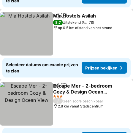
te zien
Mia Hostels Asilah
Delen
Toevoegen aan favorieten
Prijzen 
8,7
Uitstekend
78
op 0.5 km afstand van het strand
Selecteer datums om exacte prijzen
Prijzen bekijken
te zien
Escape Mer - 2-bedroom
Delen
Toevoegen aan favorieten
Cozy & Design Ocean
View
Prijzen bekijken
3 Sterren
/
Geen score beschikbaar
2.8 km vanaf Stadscentrum