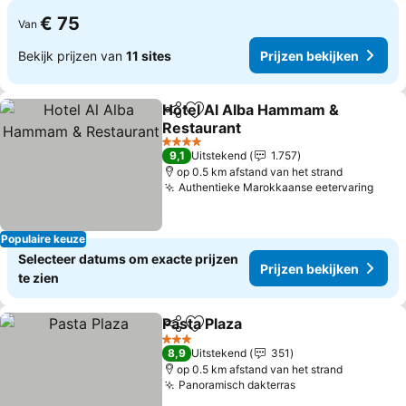
€ 75
Van
Bekijk prijzen van
11 sites
Prijzen bekijken
Hotel Al Alba Hammam &
Delen
Toevoegen aan favorieten
Restaurant
Prijzen bekijken
4 Sterren
9,1
Uitstekend
1.757
op 0.5 km afstand van het strand
Authentieke Marokkaanse eetervaring
Prij
Populaire keuze
Selecteer datums om exacte prijzen
Prijzen bekijken
te zien
Pasta Plaza
Delen
Toevoegen aan favorieten
Prijzen bekijke
3 Sterren
8,9
Uitstekend
351
op 0.5 km afstand van het strand
Panoramisch dakterras
Prijzen bekijken