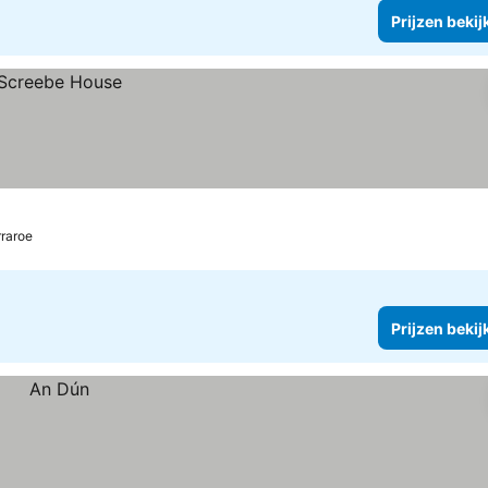
Prijzen bekij
rraroe
Prijzen bekij