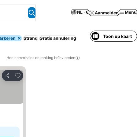
NL · €
Menu
Aanmelden
Toon op kaart
arkeren
Strand
Gratis annulering
Hoe commissies de ranking beïnvloeden
Toevoegen aan favorieten
Delen