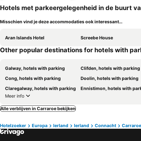
Hotels met parkeergelegenheid in de buurt v
Misschien vind je deze accommodaties ook interessant…
Aran Islands Hotel
Screebe House
Other popular destinations for hotels with pa
Galway, hotels with parking
Clifden, hotels with parking
Cong, hotels with parking
Doolin, hotels with parking
Claregalway, hotels with parking
Ennistimon, hotels with par
Meer info
Alle verblijven in Carraroe bekijken
Hotelzoeker
Europa
Ierland
Ierland
Connacht
Carraro