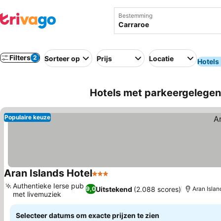
Bestemming
Filters
2
Sorteer op
Prijs
Locatie
Hotels
Hotels met parkeergelegenh
Populaire keuze
Aran Islands Hotel
3 Sterren
Authentieke Ierse pub
Uitstekend
(2.088 scores)
9,0
Aran Islan
met livemuziek
Selecteer datums om exacte prijzen te zien