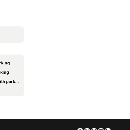
rking
rking
h parking