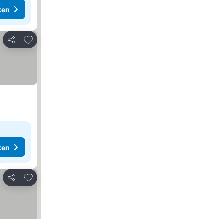
ken
Toevoegen aan favorieten
Delen
ken
Toevoegen aan favorieten
Delen