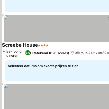
Screebe House
4 Sterren
Bekroond
Uitstekend
(626 scores)
9,0
Offaly, 14.2 km vanaf Ca
dineren
Selecteer datums om exacte prijzen te zien