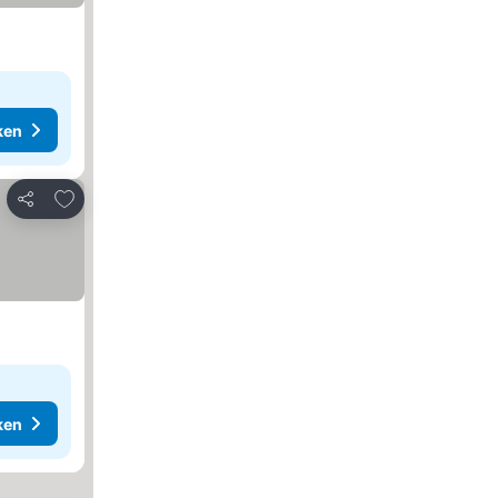
ken
Toevoegen aan favorieten
Delen
ken