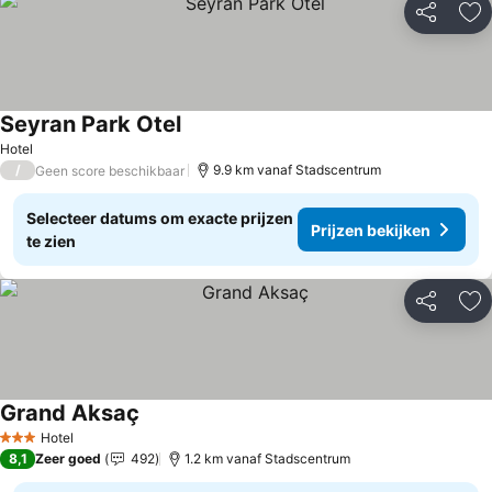
Delen
To
Seyran Park Otel
Prijzen bekijken
Hotel
/
9.9 km vanaf Stadscentrum
Geen score beschikbaar
Selecteer datums om exacte prijzen
Prijzen bekijken
te zien
Delen
To
Grand Aksaç
Prijzen bekijken
Hotel
3 Sterren
8,1
Zeer goed
492
1.2 km vanaf Stadscentrum