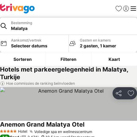
Favorieten
Aanmel
Me
Bestemming
Malatya
Aankomst/vertrek
Gasten en kamers
Selecteer datums
2 gasten, 1 kamer
Sorteren
Filteren
Kaart
Hotels met parkeergelegenheid in Malatya,
Turkije
Hoe commissies de ranking beïnvloeden
Delen
To
Anemon Grand Malatya Otel
Prijzen bekijken
Hotel
Volledige spa en wellnesscentrum
Prijzen bekijken
5 Sterren