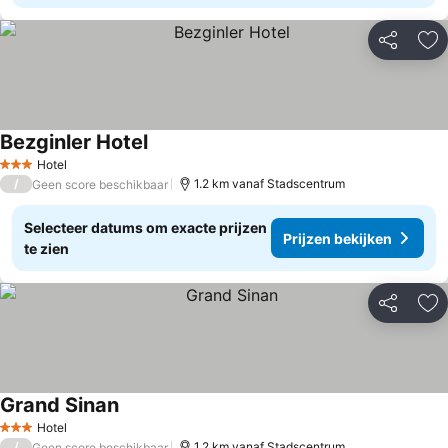
Delen
To
Bezginler Hotel
Prijzen bekijken
Hotel
3 Sterren
/
1.2 km vanaf Stadscentrum
Geen score beschikbaar
Selecteer datums om exacte prijzen
Prijzen bekijken
te zien
Delen
To
Grand Sinan
Prijzen bekijken
Hotel
3 Sterren
/
1.2 km vanaf Stadscentrum
Geen score beschikbaar