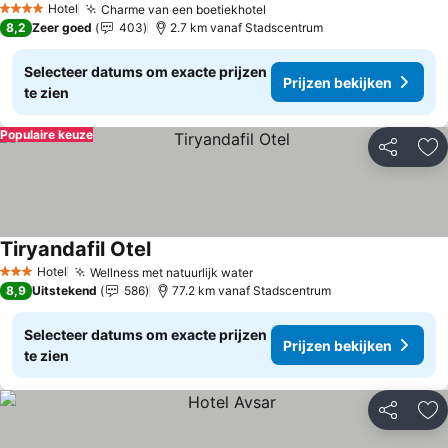
Hotel
Charme van een boetiekhotel
Prijzen bekijken
4 Sterren
8,2
Zeer goed
403
2.7 km vanaf Stadscentrum
Selecteer datums om exacte prijzen
Prijzen bekijken
te zien
Populaire keuze
Delen
To
Tiryandafil Otel
Prijzen bekijken
Hotel
Wellness met natuurlijk water
Prijzen bekijken
3 Sterren
8,9
Uitstekend
586
77.2 km vanaf Stadscentrum
Selecteer datums om exacte prijzen
Prijzen bekijken
te zien
Delen
To