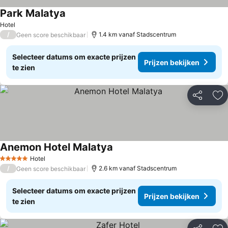
Park Malatya
Prijzen bekijken
Hotel
/
1.4 km vanaf Stadscentrum
Geen score beschikbaar
Selecteer datums om exacte prijzen
Prijzen bekijken
te zien
Delen
To
Anemon Hotel Malatya
Prijzen bekijken
Hotel
5 Sterren
/
2.6 km vanaf Stadscentrum
Geen score beschikbaar
Selecteer datums om exacte prijzen
Prijzen bekijken
te zien