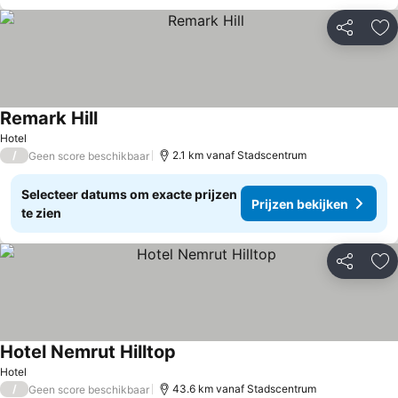
Delen
To
Remark Hill
Prijzen bekijken
Hotel
/
2.1 km vanaf Stadscentrum
Geen score beschikbaar
Selecteer datums om exacte prijzen
Prijzen bekijken
te zien
Delen
To
Hotel Nemrut Hilltop
Prijzen bekijken
Hotel
/
43.6 km vanaf Stadscentrum
Geen score beschikbaar