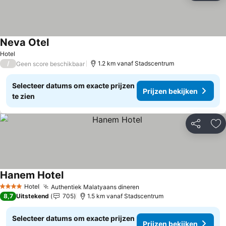
Neva Otel
Prijzen bekijken
Hotel
/
1.2 km vanaf Stadscentrum
Geen score beschikbaar
Selecteer datums om exacte prijzen
Prijzen bekijken
te zien
Delen
To
Hanem Hotel
Prijzen bekijken
Hotel
Authentiek Malatyaans dineren
Prijzen bekijken
4 Sterren
8,7
Uitstekend
705
1.5 km vanaf Stadscentrum
Selecteer datums om exacte prijzen
Prijzen bekijken