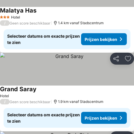
Malatya Has
Prijzen bekijken
Hotel
3 Sterren
/
1.4 km vanaf Stadscentrum
Geen score beschikbaar
Selecteer datums om exacte prijzen
Prijzen bekijken
te zien
Delen
To
Grand Saray
Prijzen bekijken
Hotel
/
1.9 km vanaf Stadscentrum
Geen score beschikbaar
Selecteer datums om exacte prijzen
Prijzen bekijken
te zien