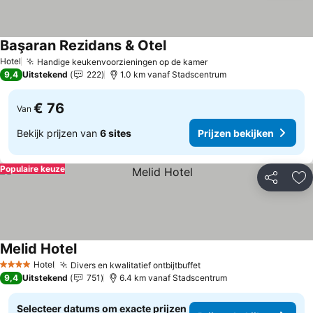
Başaran Rezidans & Otel
Prijzen bekijken
Hotel
Handige keukenvoorzieningen op de kamer
Prijzen bekijken
9,4
Uitstekend
222
1.0 km vanaf Stadscentrum
€ 76
Van
Bekijk prijzen van
6 sites
Prijzen bekijken
Populaire keuze
Delen
To
Melid Hotel
Prijzen bekijken
Hotel
Divers en kwalitatief ontbijtbuffet
Prijzen bekijken
4 Sterren
9,4
Uitstekend
751
6.4 km vanaf Stadscentrum
Selecteer datums om exacte prijzen