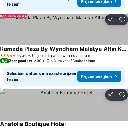
Prijzen bekijken
te zien
Populaire keuze
Delen
To
Ramada Plaza By Wyndham Malatya Altın Kayısı
Prijzen bekijken
Hotel
Uitgebreid spa- en wellnesscentrum
Prijzen bekijken
5 Sterren
8,2
Zeer goed
2.391
4.3 km vanaf Stadscentrum
Selecteer datums om exacte prijzen
Prijzen bekijken
te zien
Delen
To
Anatolia Boutique Hotel
Prijzen bekijken