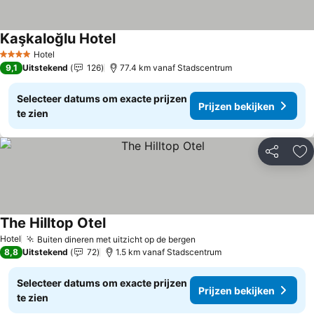
Kaşkaloğlu Hotel
Prijzen bekijken
Hotel
4 Sterren
9,1
Uitstekend
126
77.4 km vanaf Stadscentrum
Selecteer datums om exacte prijzen
Prijzen bekijken
te zien
Delen
To
The Hilltop Otel
Prijzen bekijken
Hotel
Buiten dineren met uitzicht op de bergen
Prijzen bekijken
8,8
Uitstekend
72
1.5 km vanaf Stadscentrum
Selecteer datums om exacte prijzen
Prijzen bekijken
te zien