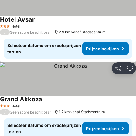
Hotel Avsar
Prijzen bekijken
Hotel
3 Sterren
/
2.9 km vanaf Stadscentrum
Geen score beschikbaar
Selecteer datums om exacte prijzen
Prijzen bekijken
te zien
Delen
To
Grand Akkoza
Prijzen bekijken
Hotel
3 Sterren
/
1.2 km vanaf Stadscentrum
Geen score beschikbaar
Selecteer datums om exacte prijzen
Prijzen bekijken
te zien