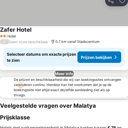
Delen
To
Zafer Hotel
Prijzen bekijken
Hotel
2 Sterren
/
0.7 km vanaf Stadscentrum
Geen score beschikbaar
Selecteer datums om exacte prijzen
Prijzen bekijken
te zien
Meer info
De prijzen en beschikbaarheid die wij van boekingssites ontvangen
veranderen continu. Hierdoor kan het voorkomen dat je op de
boekingssite niet altijd exact dezelfde aanbieding ziet als op
trivago.
Veelgestelde vragen over Malatya
Prijsklasse
Hotels met parkeergelegenheid in Malatya kosten tussen
‎€ 76
en