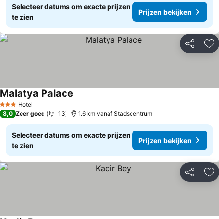
Selecteer datums om exacte prijzen
Prijzen bekijken
te zien
Delen
To
Malatya Palace
Prijzen bekijken
Hotel
3 Sterren
8,0
Zeer goed
13
1.6 km vanaf Stadscentrum
Selecteer datums om exacte prijzen
Prijzen bekijken
te zien
Delen
To