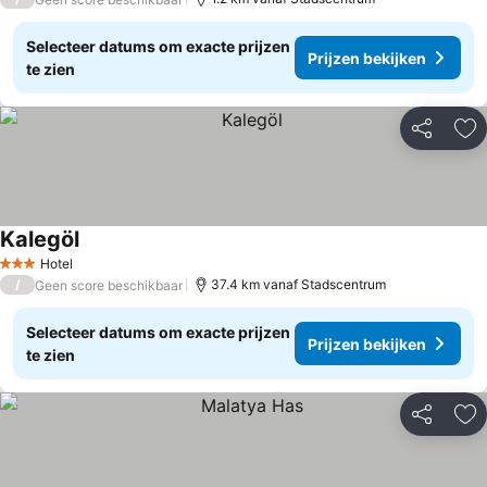
Selecteer datums om exacte prijzen
Prijzen bekijken
te zien
Delen
To
Kalegöl
Prijzen bekijken
Hotel
3 Sterren
/
37.4 km vanaf Stadscentrum
Geen score beschikbaar
Selecteer datums om exacte prijzen
Prijzen bekijken
te zien
Delen
To