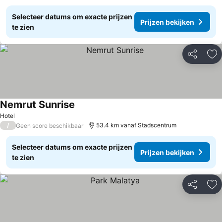
Selecteer datums om exacte prijzen
Prijzen bekijken
te zien
Delen
To
Nemrut Sunrise
Prijzen bekijken
Hotel
/
53.4 km vanaf Stadscentrum
Geen score beschikbaar
Selecteer datums om exacte prijzen
Prijzen bekijken
te zien
Delen
To