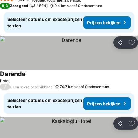
Toegang tot binnenzwembad
Prijzen bekijken
4 Sterren
8,3
Zeer goed
1.504
9.4 km vanaf Stadscentrum
Selecteer datums om exacte prijzen
Prijzen bekijken
te zien
Delen
To
Darende
Prijzen bekijken
Hotel
/
76.7 km vanaf Stadscentrum
Geen score beschikbaar
Selecteer datums om exacte prijzen
Prijzen bekijken
te zien
Delen
To