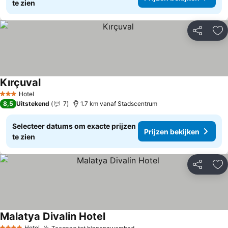
te zien
Delen
To
Kırçuval
Prijzen bekijken
Hotel
3 Sterren
8,5
Uitstekend
7
1.7 km vanaf Stadscentrum
Selecteer datums om exacte prijzen
Prijzen bekijken
te zien
Delen
To
Malatya Divalin Hotel
Prijzen bekijken
Hotel