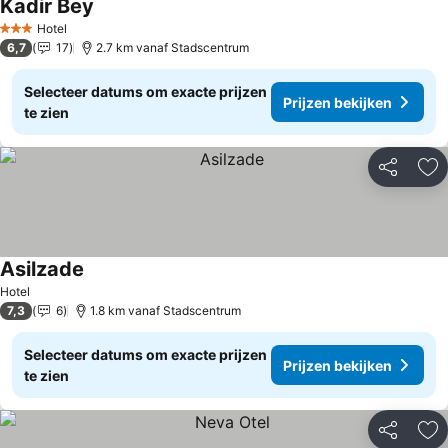
Kadir Bey
Prijzen bekijken
Hotel
3 Sterren
6,7
17
2.7 km vanaf Stadscentrum
Selecteer datums om exacte prijzen
Prijzen bekijken
te zien
Delen
To
Asilzade
Prijzen bekijken
Hotel
7,3
6
1.8 km vanaf Stadscentrum
Selecteer datums om exacte prijzen
Prijzen bekijken
te zien
Delen
To