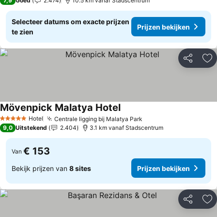
7,9
Goed
2.474
10.5 km vanaf Stadscentrum
Selecteer datums om exacte prijzen
Prijzen bekijken
te zien
Delen
To
Mövenpick Malatya Hotel
Prijzen bekijken
Hotel
Centrale ligging bij Malatya Park
Prijzen bekijken
5 Sterren
9,0
Uitstekend
2.404
3.1 km vanaf Stadscentrum
€ 153
Van
Bekijk prijzen van
8 sites
Prijzen bekijken
Delen
To