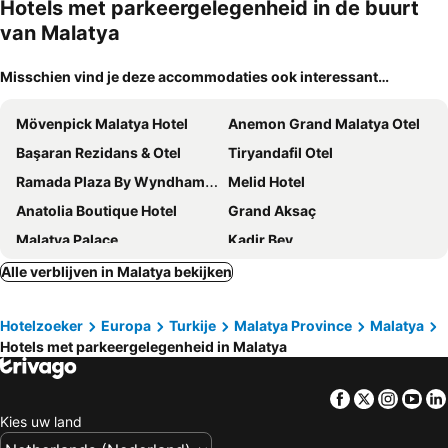
Hotels met parkeergelegenheid in de buurt
van Malatya
Misschien vind je deze accommodaties ook interessant…
Mövenpick Malatya Hotel
Anemon Grand Malatya Otel
Başaran Rezidans & Otel
Tiryandafil Otel
Ramada Plaza By Wyndham Malatya Altın Kayısı
Melid Hotel
Anatolia Boutique Hotel
Grand Aksaç
Malatya Palace
Kadir Bey
Grand Saray
Park Malatya
Alle verblijven in Malatya bekijken
Malatya Divalin Hotel
Neva Otel
Hotelzoeker
Europa
Turkije
Malatya Province
Malatya
The Hilltop Otel
Hotels met parkeergelegenheid in Malatya
Facebook
Twitter
Insta
Yo
Kies uw land