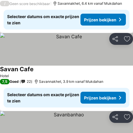
/
Savannakhet, 6.4 km vanaf Mukdahan
Geen score beschikbaar
Selecteer datums om exacte prijzen
Prijzen bekijken
te zien
Delen
To
Savan Cafe
Hotel
7,5
Goed
22
Savannakhet, 3.9 km vanaf Mukdahan
Selecteer datums om exacte prijzen
Prijzen bekijken
te zien
Delen
To