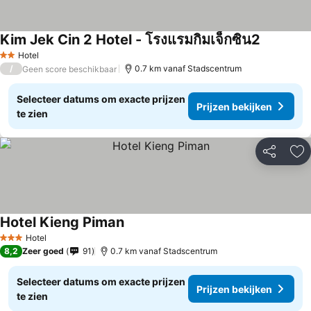
Kim Jek Cin 2 Hotel - โรงแรมกิมเจ็กซิน2
Hotel
2 Sterren
/
0.7 km vanaf Stadscentrum
Geen score beschikbaar
Selecteer datums om exacte prijzen
Prijzen bekijken
te zien
Delen
To
Hotel Kieng Piman
Hotel
3 Sterren
8,2
Zeer goed
91
0.7 km vanaf Stadscentrum
Selecteer datums om exacte prijzen
Prijzen bekijken
te zien