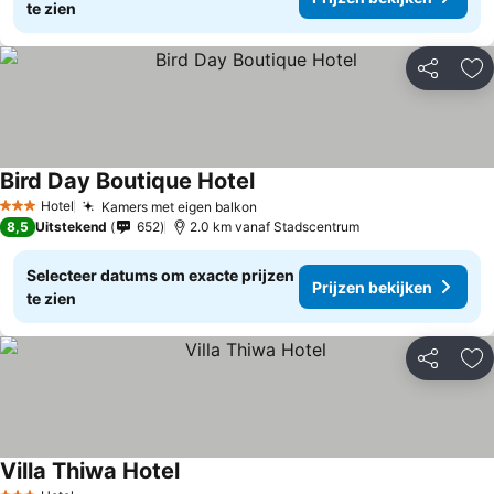
te zien
Delen
To
Bird Day Boutique Hotel
Hotel
Kamers met eigen balkon
3 Sterren
8,5
Uitstekend
652
2.0 km vanaf Stadscentrum
Selecteer datums om exacte prijzen
Prijzen bekijken
te zien
Delen
To
Villa Thiwa Hotel