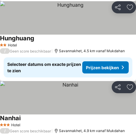
Delen
To
Hunghuang
Hotel
2 Sterren
/
Savannakhet, 4.5 km vanaf Mukdahan
Geen score beschikbaar
Selecteer datums om exacte prijzen
Prijzen bekijken
te zien
Delen
To
Nanhai
Hotel
3 Sterren
/
Savannakhet, 4.9 km vanaf Mukdahan
Geen score beschikbaar