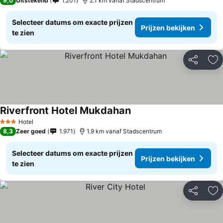
9,0
Uitstekend
1.201
2.1 km vanaf Stadscentrum
Selecteer datums om exacte prijzen
Prijzen bekijken
te zien
Delen
To
Riverfront Hotel Mukdahan
Hotel
3 Sterren
8,3
Zeer goed
1.971
1.9 km vanaf Stadscentrum
Selecteer datums om exacte prijzen
Prijzen bekijken
te zien
Delen
To