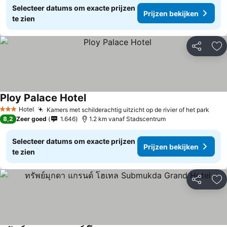
Selecteer datums om exacte prijzen
Prijzen bekijken
te zien
Delen
To
Ploy Palace Hotel
Hotel
Kamers met schilderachtig uitzicht op de rivier of het park
3 Sterren
8,2
Zeer goed
1.646
1.2 km vanaf Stadscentrum
Selecteer datums om exacte prijzen
Prijzen bekijken
te zien
Delen
To