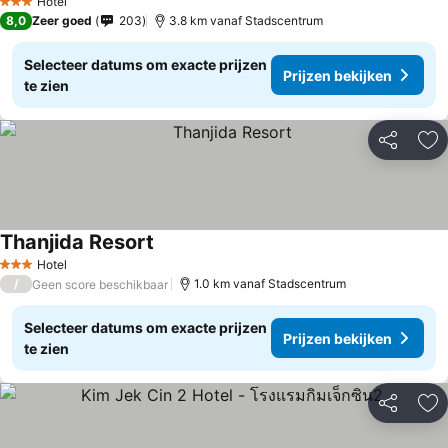
Hotel
3 Sterren
8,0
Zeer goed
203
3.8 km vanaf Stadscentrum
Selecteer datums om exacte prijzen
Prijzen bekijken
te zien
Delen
To
Thanjida Resort
Hotel
3 Sterren
/
1.0 km vanaf Stadscentrum
Geen score beschikbaar
Selecteer datums om exacte prijzen
Prijzen bekijken
te zien
Delen
To