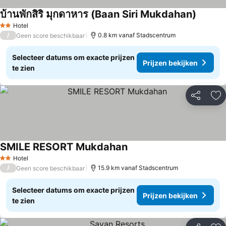
บ้านพักสิริ มุกดาหาร (Baan Siri Mukdahan)
Hotel
2 Sterren
/
0.8 km vanaf Stadscentrum
Geen score beschikbaar
Selecteer datums om exacte prijzen
Prijzen bekijken
te zien
Delen
To
SMILE RESORT Mukdahan
Hotel
2 Sterren
/
15.9 km vanaf Stadscentrum
Geen score beschikbaar
Selecteer datums om exacte prijzen
Prijzen bekijken
te zien