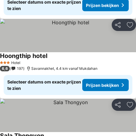
Selecteer datums om exacte prijzen
Prijzen bekijken
te zien
Delen
To
Hoongthip hotel
Hotel
3 Sterren
6,6
197
Savannakhet, 4.4 km vanaf Mukdahan
Selecteer datums om exacte prijzen
Prijzen bekijken
te zien
Delen
To
Sala Thongyon