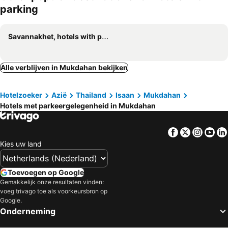
parking
Savannakhet, hotels with parking
Alle verblijven in Mukdahan bekijken
Hotelzoeker
Azië
Thailand
Isaan
Mukdahan
Hotels met parkeergelegenheid in Mukdahan
Facebook
Twitter
Insta
Yo
Kies uw land
Toevoegen op Google
Gemakkelijk onze resultaten vinden:
voeg trivago toe als voorkeursbron op
Google.
Onderneming