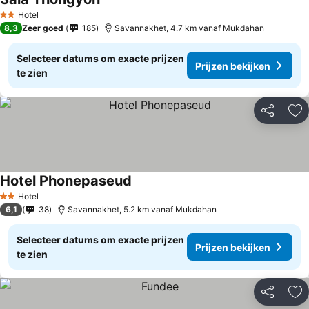
Hotel
2 Sterren
8,3
Zeer goed
185
Savannakhet, 4.7 km vanaf Mukdahan
Selecteer datums om exacte prijzen
Prijzen bekijken
te zien
Delen
To
Hotel Phonepaseud
Hotel
2 Sterren
6,1
38
Savannakhet, 5.2 km vanaf Mukdahan
Selecteer datums om exacte prijzen
Prijzen bekijken
te zien
Delen
To