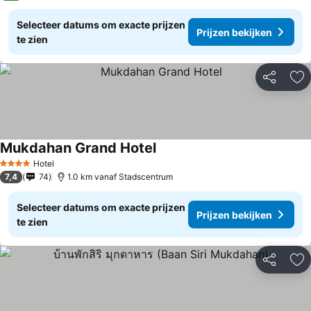
Selecteer datums om exacte prijzen
Prijzen bekijken
te zien
Delen
To
Mukdahan Grand Hotel
Hotel
4 Sterren
7,4
74
1.0 km vanaf Stadscentrum
Selecteer datums om exacte prijzen
Prijzen bekijken
te zien
Delen
To