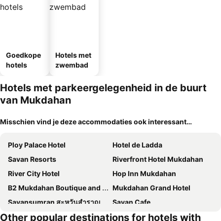
Goedkope
Hotels met
hotels
zwembad
Hotels met parkeergelegenheid in de buurt
van Mukdahan
Misschien vind je deze accommodaties ook interessant…
Ploy Palace Hotel
Hotel de Ladda
Savan Resorts
Riverfront Hotel Mukdahan
River City Hotel
Hop Inn Mukdahan
B2 Mukdahan Boutique and Budget Hotel
Mukdahan Grand Hotel
Savansumran สะหวันสำราญ
Savan Cafe
Other popular destinations for hotels with
Savan Itecc Hotel