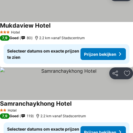
Mukdaview Hotel
Hotel
3 Sterren
7,9
Goed
80
2.2 km vanaf Stadscentrum
Selecteer datums om exacte prijzen
Prijzen bekijken
te zien
Delen
To
Samranchaykhong Hotel
Hotel
2 Sterren
7,9
Goed
119
2.2 km vanaf Stadscentrum
Selecteer datums om exacte prijzen
Prijzen bekijken