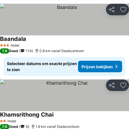
Delen
To
Baandala
Hotel
3 Sterren
7,6
Goed
114
0.8 km vanaf Stadscentrum
Selecteer datums om exacte prijzen
Prijzen bekijken
te zien
Delen
To
Khamsrithong Chai
Hotel
2 Sterren
7,6
Goed
6
1.9 km vanaf Stadscentrum