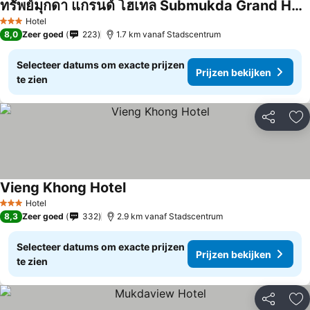
ทรัพย์มุกดา แกรนด์ โฮเทล Submukda Grand Hotel
Hotel
3 Sterren
8,0
Zeer goed
223
1.7 km vanaf Stadscentrum
Selecteer datums om exacte prijzen
Prijzen bekijken
te zien
Delen
To
Vieng Khong Hotel
Hotel
3 Sterren
8,3
Zeer goed
332
2.9 km vanaf Stadscentrum
Selecteer datums om exacte prijzen
Prijzen bekijken
te zien
Delen
To