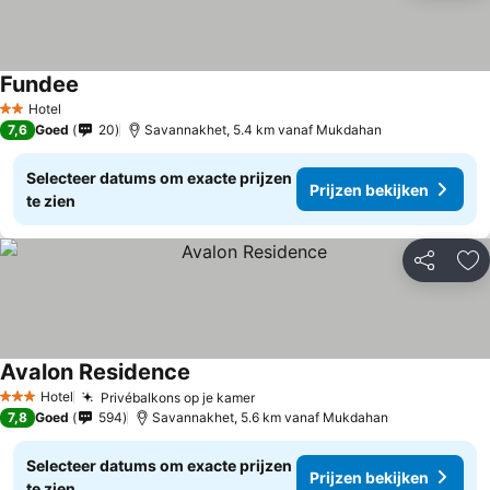
Fundee
Hotel
2 Sterren
7,6
Goed
20
Savannakhet, 5.4 km vanaf Mukdahan
Selecteer datums om exacte prijzen
Prijzen bekijken
te zien
Delen
To
Avalon Residence
Hotel
Privébalkons op je kamer
3 Sterren
7,8
Goed
594
Savannakhet, 5.6 km vanaf Mukdahan
Selecteer datums om exacte prijzen
Prijzen bekijken
te zien