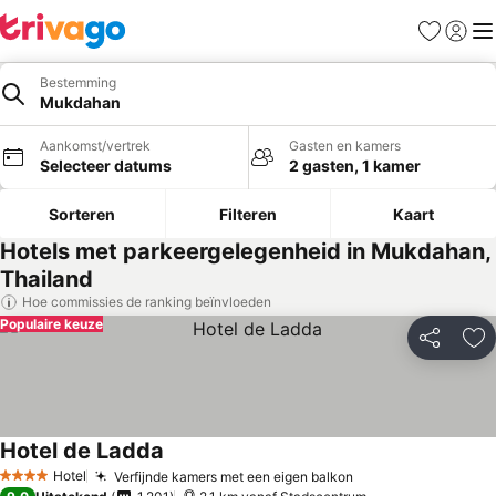
Favorieten
Aanmel
Me
Bestemming
Mukdahan
Aankomst/vertrek
Gasten en kamers
Selecteer datums
2 gasten, 1 kamer
Sorteren
Filteren
Kaart
Hotels met parkeergelegenheid in Mukdahan,
Thailand
Hoe commissies de ranking beïnvloeden
Populaire keuze
Delen
To
Hotel de Ladda
Hotel
Verfijnde kamers met een eigen balkon
4 Sterren