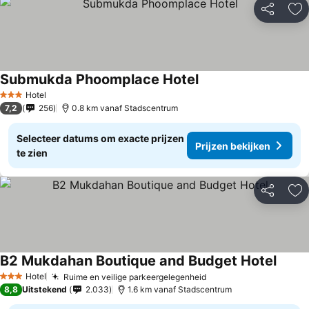
Delen
To
Submukda Phoomplace Hotel
Hotel
3 Sterren
7,2
256
0.8 km vanaf Stadscentrum
Selecteer datums om exacte prijzen
Prijzen bekijken
te zien
Delen
To
B2 Mukdahan Boutique and Budget Hotel
Hotel
Ruime en veilige parkeergelegenheid
3 Sterren
8,8
Uitstekend
2.033
1.6 km vanaf Stadscentrum