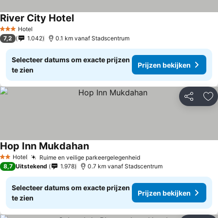
River City Hotel
Hotel
3 Sterren
7,2
1.042
0.1 km vanaf Stadscentrum
Selecteer datums om exacte prijzen
Prijzen bekijken
te zien
Delen
To
Hop Inn Mukdahan
Hotel
Ruime en veilige parkeergelegenheid
2 Sterren
8,7
Uitstekend
1.978
0.7 km vanaf Stadscentrum
Selecteer datums om exacte prijzen
Prijzen bekijken
te zien