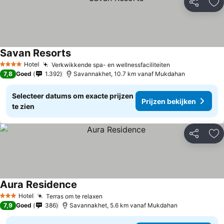
Delen
To
Savan Resorts
Hotel
Verkwikkende spa- en wellnessfaciliteiten
4 Sterren
7,8
Goed
1.392
Savannakhet, 10.7 km vanaf Mukdahan
Selecteer datums om exacte prijzen
Prijzen bekijken
te zien
Delen
To
Aura Residence
Hotel
Terras om te relaxen
3 Sterren
7,9
Goed
386
Savannakhet, 5.6 km vanaf Mukdahan