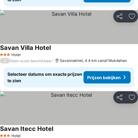
Delen
To
Savan Villa Hotel
Hotel
3 Sterren
/
Savannakhet, 4.4 km vanaf Mukdahan
Geen score beschikbaar
Selecteer datums om exacte prijzen
Prijzen bekijken
te zien
Delen
To
Savan Itecc Hotel
Hotel
3 Sterren