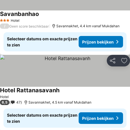
Savanbanhao
Hotel
3 Sterren
/
Savannakhet, 4.4 km vanaf Mukdahan
Geen score beschikbaar
Selecteer datums om exacte prijzen
Prijzen bekijken
te zien
Delen
To
Hotel Rattanasavanh
Hotel
6,5
47
Savannakhet, 4.5 km vanaf Mukdahan
Selecteer datums om exacte prijzen
Prijzen bekijken
te zien