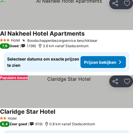
Delen
To
Al Nakheel Hotel Apartments
Hotel
Boodschappenbezorgservice beschikbaar
3 Sterren
7,6
Goed
1.199
3.6 km vanaf Stadscentrum
Selecteer datums om exacte prijzen
Prijzen bekijken
te zien
Populaire keuze
Delen
To
Claridge Star Hotel
Hotel
2 Sterren
8,4
Zeer goed
619
0.8 km vanaf Stadscentrum