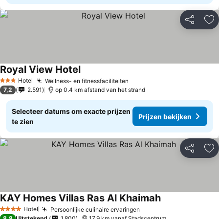
Delen
To
Royal View Hotel
Hotel
Wellness- en fitnessfaciliteiten
3 Sterren
7,2
2.591
op 0.4 km afstand van het strand
Selecteer datums om exacte prijzen
Prijzen bekijken
te zien
Delen
To
KAY Homes Villas Ras Al Khaimah
Hotel
Persoonlijke culinaire ervaringen
4 Sterren
8,8
Uitstekend
1.800
17.9 km vanaf Stadscentrum