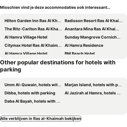
Misschien vind je deze accommodaties ook interessant…
Hilton Garden Inn Ras Al Khaimah
Radisson Resort Ras Al Khaimah Marjan Island
The Ritz-Carlton Ras Al Khaimah, Al Wadi Desert
Anantara Mina Ras Al Khaimah Resort
Al Hamra Village Hotel
Sunday Mangrove Corniche Hotel, Ras Al Khaimah
Citymax Hotel Ras Al Khaimah
Al Hamra Residence
Al Hamra Village Hotel
BM Beach Hotel
Other popular destinations for hotels with
Alhamra VillageTown House
Ras Al Khaimah Hotel
parking
Hilton Al Hamra Beach & Golf Resort
The Ritz-Carlton Ras Al Khaimah, Al Hamra Beach
Royal View Hotel
Al Maha Residence
Umm Al-Quwain, hotels with parking
Marjan Island, hotels with parking
Camphor Hotel
SO/ Ras Al Khaimah
Dibba, hotels with parking
Al Jazirah al Hamra, hotels with parking
Action Hotel Ras Al Khaimah
Al Zahra Hotel Apartments Ras Al Khaimah
Daba Al Bayah, hotels with parking
KAY Homes Villas Ras Al Khaimah
Al Nakheel Hotel Apartments
Claridge Star Hotel
DoubleTree by Hilton Ras Al Khaimah
Alle verblijven in Ras al-Khaimah bekijken
Capital O Mughal Suites
Rotana Ras Al Khaimah - The Mangroves