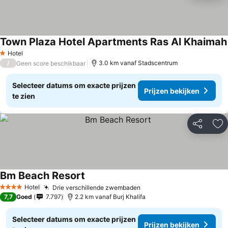
Town Plaza Hotel Apartments Ras Al Khaimah
Hotel
1 Sterren
/
3.0 km vanaf Stadscentrum
Geen score beschikbaar
Selecteer datums om exacte prijzen
Prijzen bekijken
te zien
Delen
To
Bm Beach Resort
Hotel
Drie verschillende zwembaden
4 Sterren
7,7
Goed
7.797
2.2 km vanaf Burj Khalifa
Selecteer datums om exacte prijzen
Prijzen bekijken