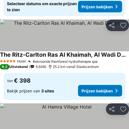
Selecteer datums om exacte prijzen
Prijzen bekijken
te zien
Delen
To
The Ritz-Carlton Ras Al Khaimah, Al Wadi Desert
Hotel
Bekroonde Rainforest hydrotherapie spa
5 Sterren
9,2
Uitstekend
6.648
25.2 km vanaf Stadscentrum
€ 398
Van
Bekijk prijzen van
3 sites
Prijzen bekijken
Delen
To