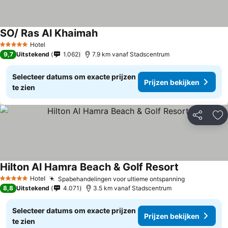
SO/ Ras Al Khaimah
Hotel
5 Sterren
9,7
Uitstekend
1.062
7.9 km vanaf Stadscentrum
Selecteer datums om exacte prijzen
Prijzen bekijken
te zien
Delen
To
Hilton Al Hamra Beach & Golf Resort
Hotel
Spabehandelingen voor ultieme ontspanning
5 Sterren
8,8
Uitstekend
4.071
3.5 km vanaf Stadscentrum
Selecteer datums om exacte prijzen
Prijzen bekijken
te zien