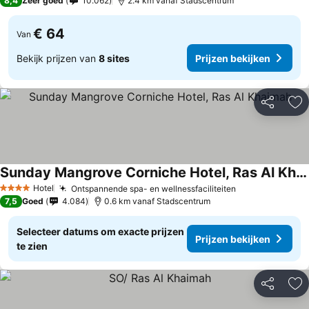
8,4
Zeer goed
10.062
2.4 km vanaf Stadscentrum
€ 64
Van
Bekijk prijzen van
8 sites
Prijzen bekijken
Delen
To
Sunday Mangrove Corniche Hotel, Ras Al Khaimah
Hotel
Ontspannende spa- en wellnessfaciliteiten
4 Sterren
7,5
Goed
4.084
0.6 km vanaf Stadscentrum
Selecteer datums om exacte prijzen
Prijzen bekijken
te zien
Delen
To