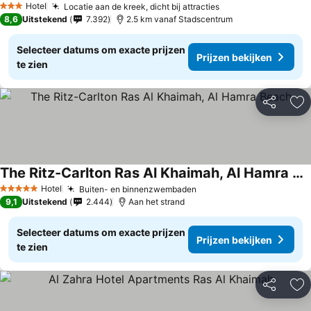
Hotel
Locatie aan de kreek, dicht bij attracties
3 Sterren
8,6
Uitstekend
7.392
2.5 km vanaf Stadscentrum
Selecteer datums om exacte prijzen
Prijzen bekijken
te zien
Delen
To
The Ritz-Carlton Ras Al Khaimah, Al Hamra Beach
Hotel
Buiten- en binnenzwembaden
5 Sterren
9,1
Uitstekend
2.444
Aan het strand
Selecteer datums om exacte prijzen
Prijzen bekijken
te zien
Delen
To