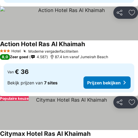
Delen
To
Action Hotel Ras Al Khaimah
Hotel
Moderne vergaderfaciliteiten
3 Sterren
8,0
Zeer goed
4.587
87.4 km vanaf Jumeirah Beach
€ 36
Van
Bekijk prijzen van
7 sites
Prijzen bekijken
Populaire keuze
Delen
To
Citymax Hotel Ras Al Khaimah