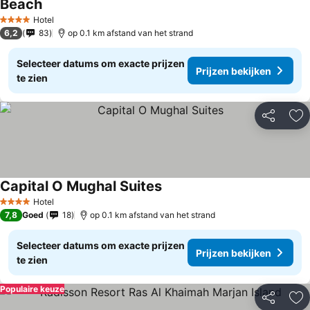
Beach
Hotel
4 Sterren
6,2
83
op 0.1 km afstand van het strand
Selecteer datums om exacte prijzen
Prijzen bekijken
te zien
Delen
To
Capital O Mughal Suites
Hotel
4 Sterren
7,8
Goed
18
op 0.1 km afstand van het strand
Selecteer datums om exacte prijzen
Prijzen bekijken
te zien
Populaire keuze
Delen
To