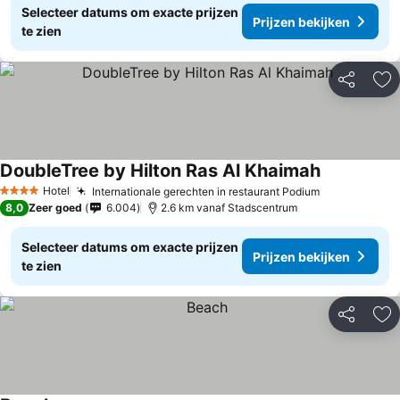
Selecteer datums om exacte prijzen
Prijzen bekijken
te zien
Delen
To
DoubleTree by Hilton Ras Al Khaimah
Hotel
Internationale gerechten in restaurant Podium
4 Sterren
8,0
Zeer goed
6.004
2.6 km vanaf Stadscentrum
Selecteer datums om exacte prijzen
Prijzen bekijken
te zien
Delen
To