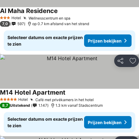
Al Maha Residence
Hotel
Wellnesscentrum en spa
3 Sterren
7,0
597
op 0.7 km afstand van het strand
Selecteer datums om exacte prijzen
Prijzen bekijken
te zien
Delen
To
M14 Hotel Apartment
Hotel
Café met privékamers in het hotel
5 Sterren
8,7
Uitstekend
1.147
1.3 km vanaf Stadscentrum
Selecteer datums om exacte prijzen
Prijzen bekijken
te zien