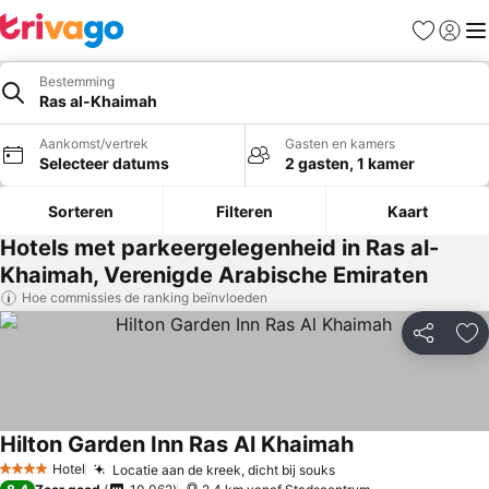
Favorieten
Aanmel
Me
Bestemming
Ras al-Khaimah
Aankomst/vertrek
Gasten en kamers
Selecteer datums
2 gasten, 1 kamer
Sorteren
Filteren
Kaart
Hotels met parkeergelegenheid in Ras al-
Khaimah, Verenigde Arabische Emiraten
Hoe commissies de ranking beïnvloeden
Delen
To
Hilton Garden Inn Ras Al Khaimah
Hotel
Locatie aan de kreek, dicht bij souks
4 Sterren