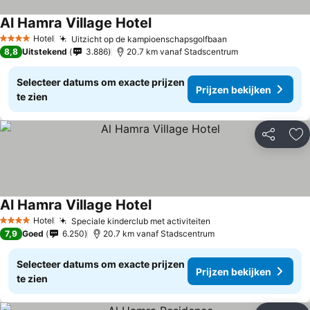
Al Hamra Village Hotel
Hotel
Uitzicht op de kampioenschapsgolfbaan
4 Sterren
8,8
Uitstekend
3.886
20.7 km vanaf Stadscentrum
Selecteer datums om exacte prijzen
Prijzen bekijken
te zien
Delen
To
Al Hamra Village Hotel
Hotel
Speciale kinderclub met activiteiten
4 Sterren
7,9
Goed
6.250
20.7 km vanaf Stadscentrum
Selecteer datums om exacte prijzen
Prijzen bekijken
te zien