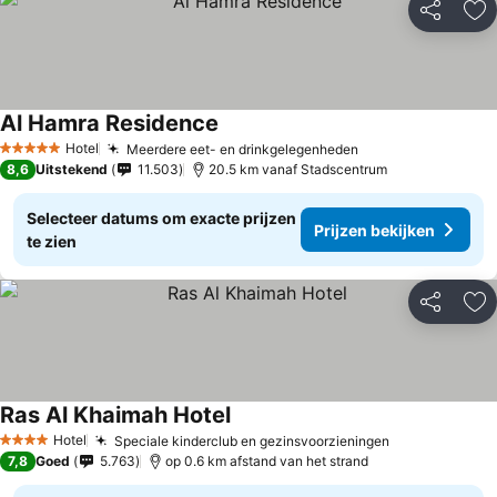
Delen
To
Al Hamra Residence
Hotel
Meerdere eet- en drinkgelegenheden
5 Sterren
8,6
Uitstekend
11.503
20.5 km vanaf Stadscentrum
Selecteer datums om exacte prijzen
Prijzen bekijken
te zien
Delen
To
Ras Al Khaimah Hotel
Hotel
Speciale kinderclub en gezinsvoorzieningen
4 Sterren
7,8
Goed
5.763
op 0.6 km afstand van het strand