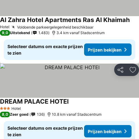
Al Zahra Hotel Apartments Ras Al Khaimah
Hotel
Voldoende parkeergelegenheid beschikbaar
9,0
Uitstekend
1.483
3.4 km vanaf Stadscentrum
Selecteer datums om exacte prijzen
Prijzen bekijken
te zien
Delen
To
DREAM PALACE HOTEl
Hotel
3 Sterren
8,0
Zeer goed
136
10.8 km vanaf Stadscentrum
Selecteer datums om exacte prijzen
Prijzen bekijken
te zien