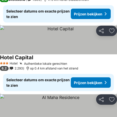
Selecteer datums om exacte prijzen
Prijzen bekijken
te zien
Delen
To
Hotel Capital
Hotel
Authentieke lokale gerechten
3 Sterren
6,2
2.293
op 0.4 km afstand van het strand
Selecteer datums om exacte prijzen
Prijzen bekijken
te zien
Delen
To