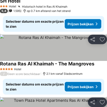
SH Hotel
Hotel
Historisch hotel in Ras Al Khaimah
3 Sterren
5,4
1.595
op 0.7 km afstand van het strand
Selecteer datums om exacte prijzen
Prijzen bekijken
te zien
Delen
To
Rotana Ras Al Khaimah - The Mangroves
Hotel
5 Sterren
/
2.1 km vanaf Stadscentrum
Geen score beschikbaar
Selecteer datums om exacte prijzen
Prijzen bekijken
te zien
Delen
To