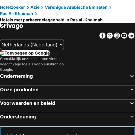
Bm Beach Resort
Belvilla Mangrove Waterfront Suites, Ras Al Khaima
Hotelzoeker
Azië
Verenigde Arabische Emiraten
Casablanca
Ras Al-Khaimah
Hotels met parkeergelegenheid in Ras al-Khaimah
Facebook
Twitter
Insta
Yo
Toevoegen op Google
Gemakkelijk onze resultaten vinden:
voeg trivago toe als voorkeursbron op
Google.
Onderneming
Onze producten
Voorwaarden en beleid
Ondersteuning