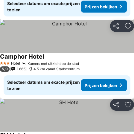
Selecteer datums om exacte prijzen
Prijzen bekijken
te zien
Delen
To
Camphor Hotel
Hotel
Kamers met uitzicht op de stad
3 Sterren
5,9
1.665
4.5 km vanaf Stadscentrum
Selecteer datums om exacte prijzen
Prijzen bekijken
te zien
Delen
To