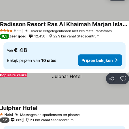
Radisson Resort Ras Al Khaimah Marjan Island
Hotel
Diverse eetgelegenheden met zes restaurants/bars
4 Sterren
8,3
Zeer goed
12.450
22.9 km vanaf Stadscentrum
€ 48
Van
Bekijk prijzen van
10 sites
Prijzen bekijken
Populaire keuze
Delen
To
Julphar Hotel
Hotel
Massages en spadiensten ter plaatse
1 Sterren
7,2
669
2.1 km vanaf Stadscentrum