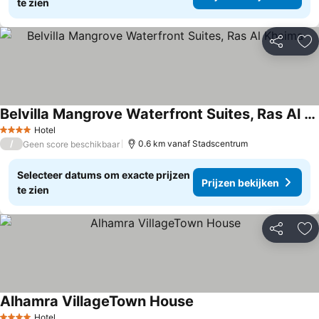
te zien
Delen
To
Belvilla Mangrove Waterfront Suites, Ras Al Khaima
Hotel
4 Sterren
/
0.6 km vanaf Stadscentrum
Geen score beschikbaar
Selecteer datums om exacte prijzen
Prijzen bekijken
te zien
Delen
To
Alhamra VillageTown House
Hotel