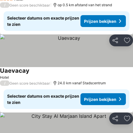
4 Sterren
/
op 0.5 km afstand van het strand
Geen score beschikbaar
Selecteer datums om exacte prijzen
Prijzen bekijken
te zien
Delen
To
Uaevacay
Hotel
/
24.0 km vanaf Stadscentrum
Geen score beschikbaar
Selecteer datums om exacte prijzen
Prijzen bekijken
te zien
Delen
To