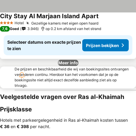
City Stay Al Marjaan Island Apart
Hotel
Gezellige kamers met eigen open haard
4 Sterren
7,6
Goed
3.946
op 0.2 km afstand van het strand
Selecteer datums om exacte prijzen
Prijzen bekijken
te zien
Meer info
De prijzen en beschikbaarheid die wij van boekingssites ontvangen
veranderen continu. Hierdoor kan het voorkomen dat je op de
boekingssite niet altijd exact dezelfde aanbieding ziet als op
trivago.
Veelgestelde vragen over Ras al-Khaimah
Prijsklasse
Hotels met parkeergelegenheid in Ras al-Khaimah kosten tussen
‎€ 36
en
‎€ 398
per nacht.