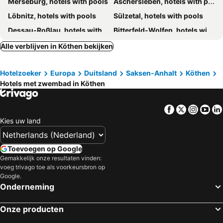
Merseburg, hotels with pools
Aschersleben, hotels with pools
Löbnitz, hotels with pools
Sülzetal, hotels with pools
Dessau-Roßlau, hotels with pools
Bitterfeld-Wolfen, hotels with pools
Wittenberg, hotels with pools
Querfurt, hotels with pools
Alle verblijven in Köthen bekijken
Rackwitz, hotels with pools
Falkenstein/Harz, hotels with pools
Hotelzoeker
Europa
Duitsland
Saksen-Anhalt
Köthen
Halle an der Saale, hotels with pools
Coswig, hotels with pools
Hotels met zwembad in Köthen
Großpaschleben, hotels with pools
Gommern, hotels with pools
Nienburg, hotels with pools
Schönwölkau, hotels with pools
Facebook
Twitter
Insta
Yo
Schönebeck, hotels with pools
Schkeuditz, hotels with pools
Kies uw land
Toevoegen op Google
Gemakkelijk onze resultaten vinden:
voeg trivago toe als voorkeursbron op
Google.
Onderneming
Onze producten