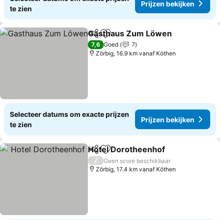
Prijzen bekijken
te zien
Gasthaus Zum Löwen
Delen
Toevoegen aan favorieten
Prij
7,6
Goed
7
Zörbig, 16.9 km vanaf Köthen
Selecteer datums om exacte prijzen
Prijzen bekijken
te zien
Hotel Dorotheenhof
Delen
Toevoegen aan favorieten
Prijze
/
Geen score beschikbaar
Zörbig, 17.4 km vanaf Köthen