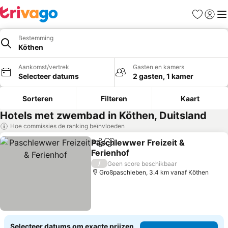
Favorieten
Aanmel
Me
Bestemming
Köthen
Aankomst/vertrek
Gasten en kamers
Selecteer datums
2 gasten, 1 kamer
Sorteren
Filteren
Kaart
Hotels met zwembad in Köthen, Duitsland
Hoe commissies de ranking beïnvloeden
Paschlewwer Freizeit &
Delen
Toevoegen aan favorieten
Ferienhof
Prijzen bekijken
/
Geen score beschikbaar
Großpaschleben, 3.4 km vanaf Köthen
Selecteer datums om exacte prijzen