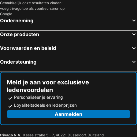
Gemakkelijk onze resultaten vinden:
Dos Quebradas, hotels with pools
Casa Caballero Hotel Boutique
voeg trivago toe als voorkeursbron op
Google.
Onderneming
Onze producten
Voorwaarden en beleid
Ondersteuning
Meld je aan voor exclusieve
ledenvoordelen
Personaliseer je ervaring
Loyaliteitsdeals en ledenprijzen
Aanmelden
trivago N.V.
, Kesselstraße 5 – 7, 40221 Düsseldorf, Duitsland