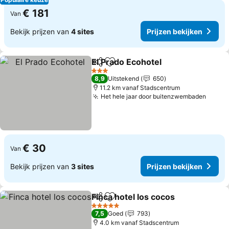
€ 181
Van
Bekijk prijzen van
4 sites
Prijzen bekijken
El Prado Ecohotel
Delen
Toevoegen aan favorieten
3 Sterren
8,9
Uitstekend
650
11.2 km vanaf Stadscentrum
Het hele jaar door buitenzwembaden
€ 30
Van
Bekijk prijzen van
3 sites
Prijzen bekijken
Finca hotel los cocos
Delen
Toevoegen aan favorieten
5 Sterren
7,5
Goed
793
4.0 km vanaf Stadscentrum