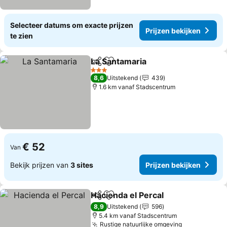
Selecteer datums om exacte prijzen
Prijzen bekijken
te zien
La Santamaria
Delen
Toevoegen aan favorieten
3 Sterren
8,6
Uitstekend
439
1.6 km vanaf Stadscentrum
€ 52
Van
Bekijk prijzen van
3 sites
Prijzen bekijken
Hacienda el Percal
Delen
Toevoegen aan favorieten
8,9
Uitstekend
596
5.4 km vanaf Stadscentrum
Rustige natuurlijke omgeving