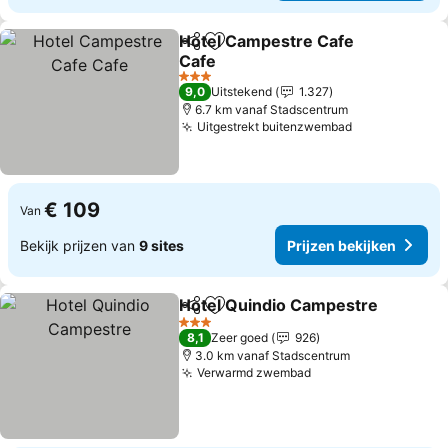
Hotel Campestre Cafe
Delen
Toevoegen aan favorieten
Cafe
3 Sterren
9,0
Uitstekend
1.327
6.7 km vanaf Stadscentrum
Uitgestrekt buitenzwembad
€ 109
Van
Bekijk prijzen van
9 sites
Prijzen bekijken
Hotel Quindio Campestre
Delen
Toevoegen aan favorieten
3 Sterren
8,1
Zeer goed
926
3.0 km vanaf Stadscentrum
Verwarmd zwembad