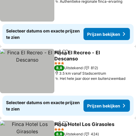
Authentieke regionale finca-ervaring
Selecteer datums om exacte prijzen
Prijzen bekijken
te zien
Finca El Recreo - El
Delen
Toevoegen aan favorieten
Descanso
3 Sterren
8,8
Uitstekend
812
3.5 km vanaf Stadscentrum
Het hele jaar door een buitenzwembad
Selecteer datums om exacte prijzen
Prijzen bekijken
te zien
Finca Hotel Los Girasoles
Delen
Toevoegen aan favorieten
3 Sterren
8,8
Uitstekend
424