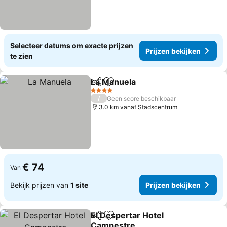
Selecteer datums om exacte prijzen
Prijzen bekijken
te zien
La Manuela
Delen
Toevoegen aan favorieten
4 Sterren
/
Geen score beschikbaar
3.0 km vanaf Stadscentrum
€ 74
Van
Bekijk prijzen van
1 site
Prijzen bekijken
El Despertar Hotel
Delen
Toevoegen aan favorieten
Campestre