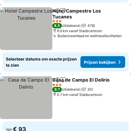
Hotel Campestre Los
Delen
Toevoegen aan favorieten
Tucanes
3 Sterren
8,5
Uitstekend
478
6.9 km vanaf Stadscentrum
Buitenzwembad en wellnessfaciliteiten
Selecteer datums om exacte prijzen
Prijzen bekijken
te zien
Casa de Campo El Delirio
Delen
Toevoegen aan favorieten
3 Sterren
9,7
Uitstekend
20
0.7 km vanaf Stadscentrum
€ 93
Van