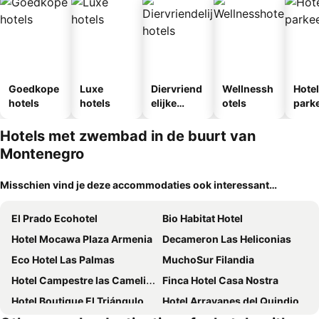
Goedkope
Luxe
Diervriend
Wellnessh
Hote
hotels
hotels
elijke
otels
park
hotels
egen
Hotels met zwembad in de buurt van
Montenegro
Misschien vind je deze accommodaties ook interessant…
El Prado Ecohotel
Bio Habitat Hotel
Hotel Mocawa Plaza Armenia
Decameron Las Heliconias
Eco Hotel Las Palmas
MuchoSur Filandia
Hotel Campestre las Camelias
Finca Hotel Casa Nostra
Hotel Boutique El Triángulo
Hotel Arrayanes del Quindio