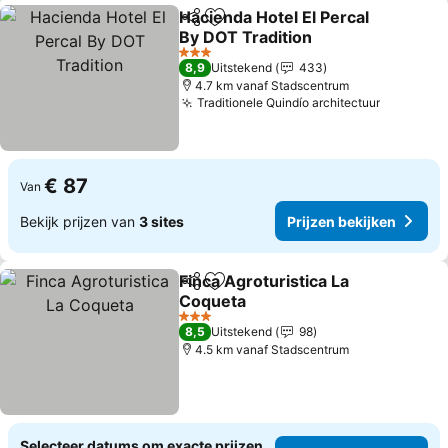
Hacienda Hotel El Percal
Delen
Toevoegen aan favorieten
By DOT Tradition
3 Sterren
8,9
Uitstekend
433
4.7 km vanaf Stadscentrum
Traditionele Quindío architectuur
€ 87
Van
Bekijk prijzen van
3 sites
Prijzen bekijken
Finca Agroturistica La
Delen
Toevoegen aan favorieten
Coqueta
3 Sterren
8,5
Uitstekend
98
4.5 km vanaf Stadscentrum
Selecteer datums om exacte prijzen