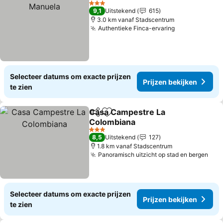
3 Sterren
9,1
Uitstekend
615
3.0 km vanaf Stadscentrum
Authentieke Finca-ervaring
Selecteer datums om exacte prijzen
Prijzen bekijken
te zien
Casa Campestre La
Delen
Toevoegen aan favorieten
Colombiana
3 Sterren
8,5
Uitstekend
127
1.8 km vanaf Stadscentrum
Panoramisch uitzicht op stad en bergen
Selecteer datums om exacte prijzen
Prijzen bekijken
te zien