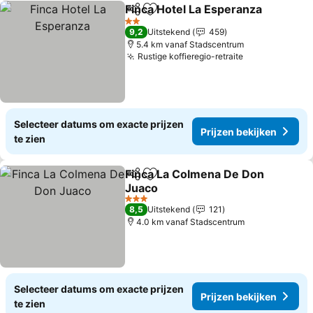
Finca Hotel La Esperanza
Delen
Toevoegen aan favorieten
2 Sterren
9,2
Uitstekend
459
5.4 km vanaf Stadscentrum
Rustige koffieregio-retraite
Selecteer datums om exacte prijzen
Prijzen bekijken
te zien
Finca La Colmena De Don
Delen
Toevoegen aan favorieten
Juaco
3 Sterren
8,5
Uitstekend
121
4.0 km vanaf Stadscentrum
Selecteer datums om exacte prijzen
Prijzen bekijken
te zien