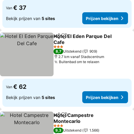
€ 37
Van
Bekijk prijzen van
5 sites
Prijzen bekijken
Hotel El Eden Parque Del
Delen
Toevoegen aan favorieten
Cafe
3 Sterren
8,7
Uitstekend
909
2.7 km vanaf Stadscentrum
Buitenbad om te relaxen
€ 62
Van
Bekijk prijzen van
5 sites
Prijzen bekijken
Hotel Campestre
Delen
Toevoegen aan favorieten
Montecarlo
3 Sterren
9,3
Uitstekend
1.566