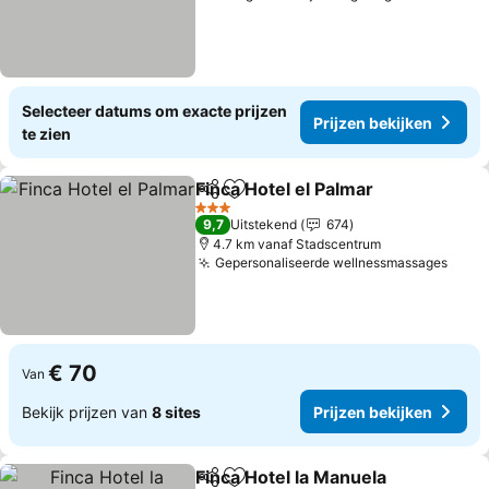
Selecteer datums om exacte prijzen
Prijzen bekijken
te zien
Finca Hotel el Palmar
Delen
Toevoegen aan favorieten
3 Sterren
9,7
Uitstekend
674
4.7 km vanaf Stadscentrum
Gepersonaliseerde wellnessmassages
€ 70
Van
Bekijk prijzen van
8 sites
Prijzen bekijken
Finca Hotel la Manuela
Delen
Toevoegen aan favorieten