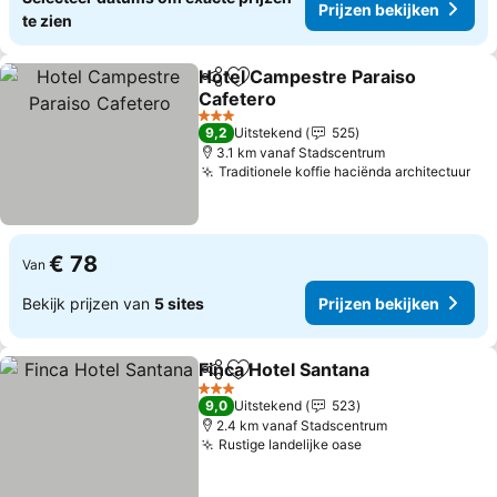
Prijzen bekijken
te zien
Hotel Campestre Paraiso
Delen
Toevoegen aan favorieten
Cafetero
3 Sterren
9,2
Uitstekend
525
3.1 km vanaf Stadscentrum
Traditionele koffie haciënda architectuur
€ 78
Van
Bekijk prijzen van
5 sites
Prijzen bekijken
Finca Hotel Santana
Delen
Toevoegen aan favorieten
3 Sterren
9,0
Uitstekend
523
2.4 km vanaf Stadscentrum
Rustige landelijke oase