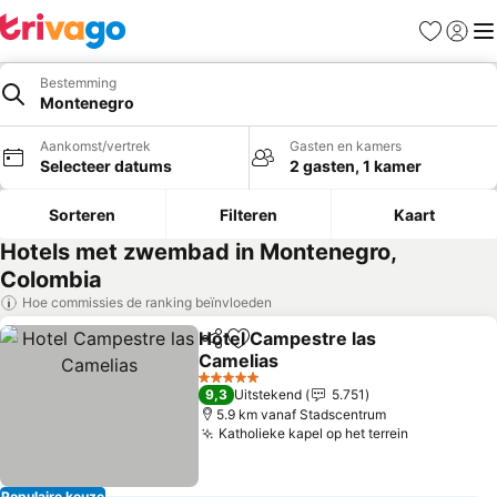
Favorieten
Aanmel
Me
Bestemming
Montenegro
Aankomst/vertrek
Gasten en kamers
Selecteer datums
2 gasten, 1 kamer
Sorteren
Filteren
Kaart
Hotels met zwembad in Montenegro,
Colombia
Hoe commissies de ranking beïnvloeden
Hotel Campestre las
Delen
Toevoegen aan favorieten
Camelias
5 Sterren
9,3
Uitstekend
5.751
5.9 km vanaf Stadscentrum
Katholieke kapel op het terrein
Populaire keuze