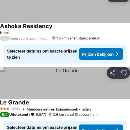
Ashoka Residency
Hotel
/
1.8 km vanaf Stadscentrum
Geen score beschikbaar
Selecteer datums om exacte prijzen
Prijzen bekijken
te zien
Delen
To
Le Grande
Hotel
Meerdere eet- en loungemogelijkheden
3 Sterren
9,4
Uitstekend
9.577
3.6 km vanaf Stadscentrum
Selecteer datums om exacte prijzen