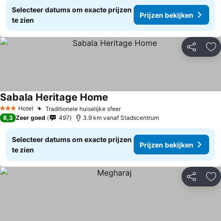
Selecteer datums om exacte prijzen
Prijzen bekijken
te zien
Delen
To
Sabala Heritage Home
Hotel
Traditionele huiselijke sfeer
3 Sterren
8,3
Zeer goed
497
3.9 km vanaf Stadscentrum
Selecteer datums om exacte prijzen
Prijzen bekijken
te zien
Delen
To