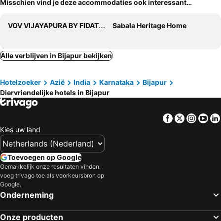
Misschien vind je deze accommodaties ook interessant…
VOV VIJAYAPURA BY FIDATO HOTELS
Sabala Heritage Home
Alle verblijven in Bijapur bekijken
Hotelzoeker
Azië
India
Karnataka
Bijapur
Diervriendelijke hotels in Bijapur
Facebook
Twitter
Insta
Yo
Kies uw land
Toevoegen op Google
Gemakkelijk onze resultaten vinden:
voeg trivago toe als voorkeursbron op
Google.
Onderneming
Onze producten