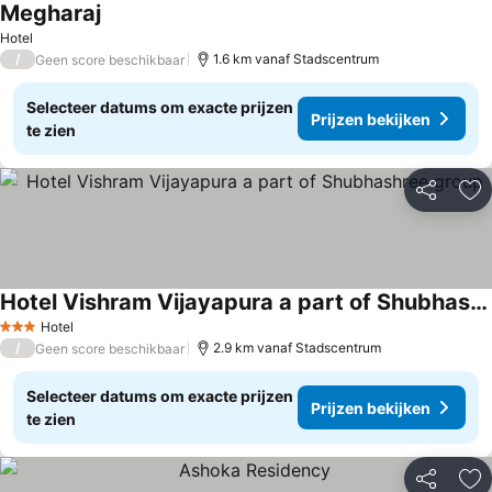
Megharaj
Hotel
/
1.6 km vanaf Stadscentrum
Geen score beschikbaar
Selecteer datums om exacte prijzen
Prijzen bekijken
te zien
Delen
To
Hotel Vishram Vijayapura a part of Shubhashree group
Hotel
3 Sterren
/
2.9 km vanaf Stadscentrum
Geen score beschikbaar
Selecteer datums om exacte prijzen
Prijzen bekijken
te zien
Delen
To