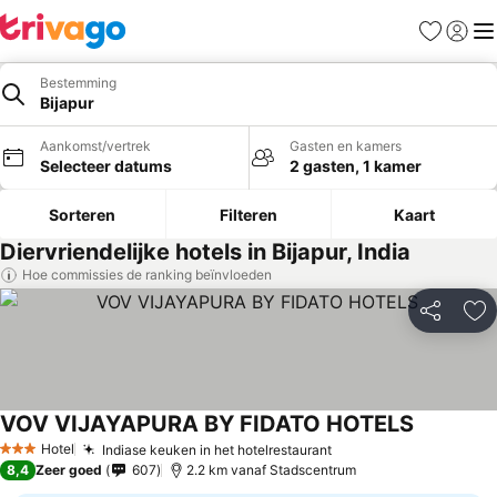
Favorieten
Aanmel
Me
Bestemming
Bijapur
Aankomst/vertrek
Gasten en kamers
Selecteer datums
2 gasten, 1 kamer
Sorteren
Filteren
Kaart
Diervriendelijke hotels in Bijapur, India
Hoe commissies de ranking beïnvloeden
Delen
To
VOV VIJAYAPURA BY FIDATO HOTELS
Hotel
Indiase keuken in het hotelrestaurant
3 Sterren
8,4
Zeer goed
607
2.2 km vanaf Stadscentrum