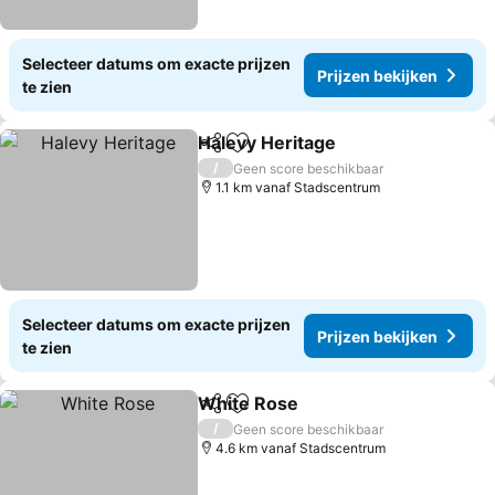
Selecteer datums om exacte prijzen
Prijzen bekijken
te zien
Halevy Heritage
Delen
Toevoegen aan favorieten
Prijzen be
/
Geen score beschikbaar
1.1 km vanaf Stadscentrum
Selecteer datums om exacte prijzen
Prijzen bekijken
te zien
White Rose
Delen
Toevoegen aan favorieten
Prijzen bekijke
/
Geen score beschikbaar
4.6 km vanaf Stadscentrum