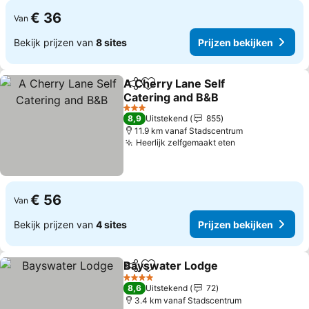
€ 36
Van
Bekijk prijzen van
8 sites
Prijzen bekijken
A Cherry Lane Self
Delen
Toevoegen aan favorieten
Catering and B&B
Prijzen bekijken
3 Sterren
8,9
Uitstekend
855
11.9 km vanaf Stadscentrum
Heerlijk zelfgemaakt eten
Prijzen bekijk
€ 56
Van
Bekijk prijzen van
4 sites
Prijzen bekijken
Bayswater Lodge
Delen
Toevoegen aan favorieten
Prijzen b
4 Sterren
8,6
Uitstekend
72
3.4 km vanaf Stadscentrum