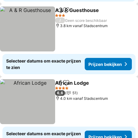
A & R Guesthouse
Delen
Toevoegen aan favorieten
Prijzen 
3 Sterren
/
Geen score beschikbaar
3.8 km vanaf Stadscentrum
Selecteer datums om exacte prijzen
Prijzen bekijken
te zien
African Lodge
Delen
Toevoegen aan favorieten
Prijzen beki
4 Sterren
6,6
51
4.0 km vanaf Stadscentrum
Selecteer datums om exacte prijzen
Prijzen bekijken