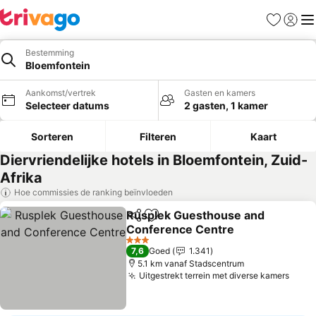
Favorieten
Aanmel
Me
Bestemming
Bloemfontein
Aankomst/vertrek
Gasten en kamers
Selecteer datums
2 gasten, 1 kamer
Sorteren
Filteren
Kaart
Diervriendelijke hotels in Bloemfontein, Zuid-
Afrika
Hoe commissies de ranking beïnvloeden
Rusplek Guesthouse and
Delen
Toevoegen aan favorieten
Conference Centre
Prijzen bekijken
3 Sterren
7,6
Goed
1.341
5.1 km vanaf Stadscentrum
Uitgestrekt terrein met diverse kamers
Prijz