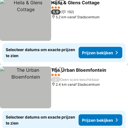
Heila & Glens Cottage
Delen
Toevoegen aan favorieten
Prij
3 Sterren
5,9
192
5.2 km vanaf Stadscentrum
Selecteer datums om exacte prijzen
Prijzen bekijken
te zien
The Urban Bloemfontein
Delen
Toevoegen aan favorieten
P
3 Sterren
/
Geen score beschikbaar
2.4 km vanaf Stadscentrum
Selecteer datums om exacte prijzen
Prijzen bekijken
te zien