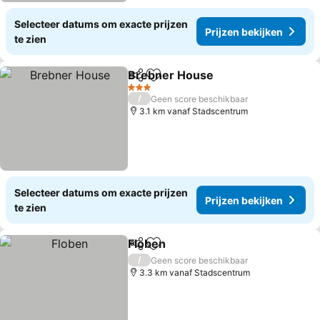
Selecteer datums om exacte prijzen
Prijzen bekijken
te zien
Brebner House
Delen
Toevoegen aan favorieten
Prijzen bek
3 Sterren
/
Geen score beschikbaar
3.1 km vanaf Stadscentrum
Selecteer datums om exacte prijzen
Prijzen bekijken
te zien
Floben
Delen
Toevoegen aan favorieten
Prijzen bekijken
/
Geen score beschikbaar
3.3 km vanaf Stadscentrum