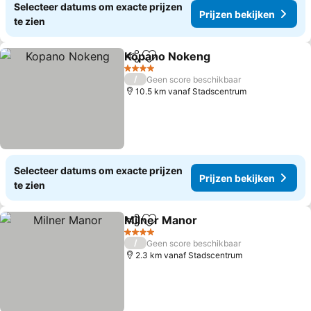
Selecteer datums om exacte prijzen
Prijzen bekijken
te zien
Kopano Nokeng
Delen
Toevoegen aan favorieten
Prijzen bek
4 Sterren
/
Geen score beschikbaar
10.5 km vanaf Stadscentrum
Selecteer datums om exacte prijzen
Prijzen bekijken
te zien
Milner Manor
Delen
Toevoegen aan favorieten
Prijzen bekij
4 Sterren
/
Geen score beschikbaar
2.3 km vanaf Stadscentrum