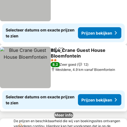
Selecteer datums om exacte prijzen
Prijzen bekijken
te zien
Blue Crane Guest House
Delen
Toevoegen aan favorieten
Bloemfontein
Prijzen bekijken
2 Sterren
8,2
Zeer goed
12
Westdene, 4.9 km vanaf Bloemfontein
Selecteer datums om exacte prijzen
Prijzen bekijken
te zien
Meer info
De prijzen en beschikbaarheid die wij van boekingssites ontvangen
veranderen continu. Hierdoor kan het voorkomen dat je op de