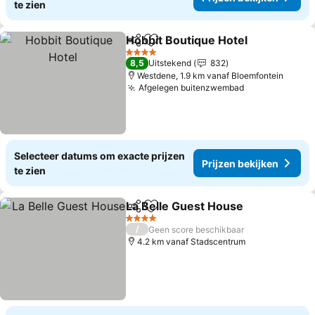
te zien
Hobbit Boutique Hotel
Delen
Toevoegen aan favorieten
Prij
4 Sterren
8,5
Uitstekend
832
Westdene, 1.9 km vanaf Bloemfontein
Afgelegen buitenzwembad
Prijzen bekij
Selecteer datums om exacte prijzen
Prijzen bekijken
te zien
La Belle Guest House
Delen
Toevoegen aan favorieten
Prijz
4 Sterren
/
Geen score beschikbaar
4.2 km vanaf Stadscentrum