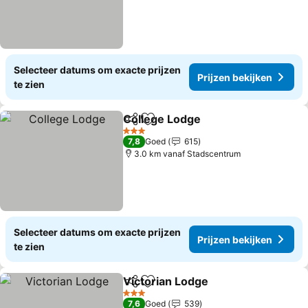
Selecteer datums om exacte prijzen
Prijzen bekijken
te zien
College Lodge
Delen
Toevoegen aan favorieten
Prijzen beki
3 Sterren
7,8
Goed
615
3.0 km vanaf Stadscentrum
Selecteer datums om exacte prijzen
Prijzen bekijken
te zien
Victorian Lodge
Delen
Toevoegen aan favorieten
Prijzen bek
3 Sterren
7,6
Goed
539