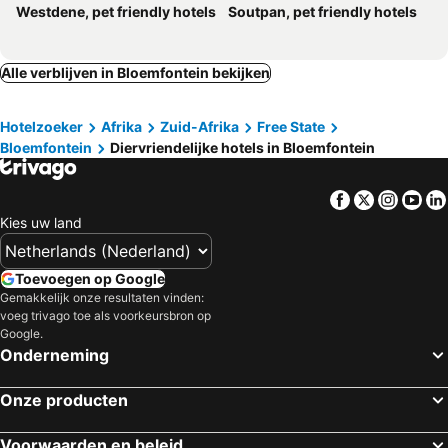
Westdene, pet friendly hotels
Soutpan, pet friendly hotels
Alle verblijven in Bloemfontein bekijken
Hotelzoeker
Afrika
Zuid-Afrika
Free State
Bloemfontein
Diervriendelijke hotels in Bloemfontein
Facebook
Twitter
Insta
Yo
Kies uw land
Toevoegen op Google
Gemakkelijk onze resultaten vinden:
voeg trivago toe als voorkeursbron op
Google.
Onderneming
Onze producten
Voorwaarden en beleid