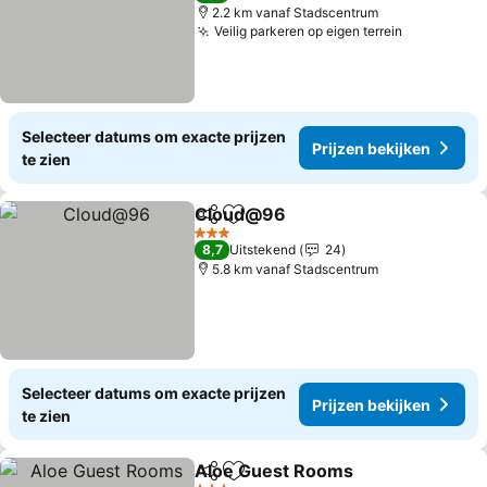
2.2 km vanaf Stadscentrum
Veilig parkeren op eigen terrein
Prijzen be
Selecteer datums om exacte prijzen
Prijzen bekijken
te zien
Cloud@96
Delen
Toevoegen aan favorieten
Prijzen bekijken
3 Sterren
8,7
Uitstekend
24
5.8 km vanaf Stadscentrum
Selecteer datums om exacte prijzen
Prijzen bekijken
te zien
Aloe Guest Rooms
Delen
Toevoegen aan favorieten
Prijzen 