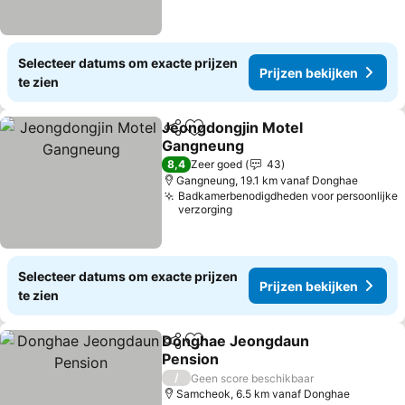
Selecteer datums om exacte prijzen
Prijzen bekijken
te zien
Jeongdongjin Motel
Delen
Toevoegen aan favorieten
Gangneung
Prijzen bekijken
8,4
Zeer goed
43
Gangneung, 19.1 km vanaf Donghae
Badkamerbenodigdheden voor persoonlijke
verzorging
Selecteer datums om exacte prijzen
Prijzen bekijken
te zien
Donghae Jeongdaun
Delen
Toevoegen aan favorieten
Pension
Prijzen bekijken
/
Geen score beschikbaar
Samcheok, 6.5 km vanaf Donghae