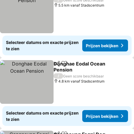
Geen score beschikbaar
5.5 km vanaf Stadscentrum
Selecteer datums om exacte prijzen
Prijzen bekijken
te zien
Donghae Eodal Ocean
Delen
Toevoegen aan favorieten
Pension
Prijzen bekijken
/
Geen score beschikbaar
4.8 km vanaf Stadscentrum
Selecteer datums om exacte prijzen
Prijzen bekijken
te zien