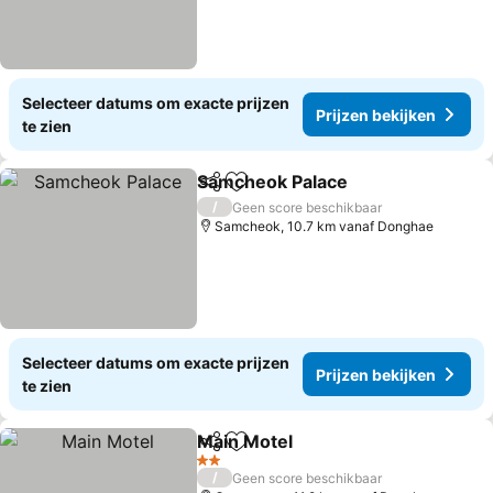
Selecteer datums om exacte prijzen
Prijzen bekijken
te zien
Samcheok Palace
Delen
Toevoegen aan favorieten
Prijzen b
/
Geen score beschikbaar
Samcheok, 10.7 km vanaf Donghae
Selecteer datums om exacte prijzen
Prijzen bekijken
te zien
Main Motel
Delen
Toevoegen aan favorieten
Prijzen bekijke
2 Sterren
/
Geen score beschikbaar