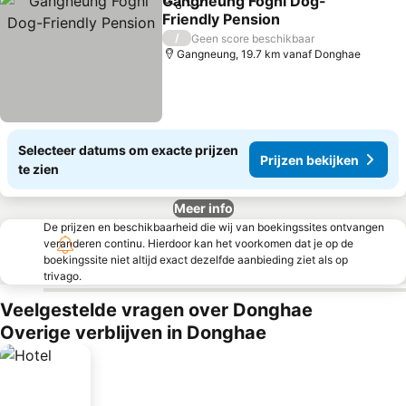
Gangneung Fogni Dog-
Delen
Toevoegen aan favorieten
Friendly Pension
Prijzen bekijken
/
Geen score beschikbaar
Gangneung, 19.7 km vanaf Donghae
Selecteer datums om exacte prijzen
Prijzen bekijken
te zien
Meer info
De prijzen en beschikbaarheid die wij van boekingssites ontvangen
veranderen continu. Hierdoor kan het voorkomen dat je op de
boekingssite niet altijd exact dezelfde aanbieding ziet als op
trivago.
Veelgestelde vragen over Donghae
Overige verblijven in Donghae