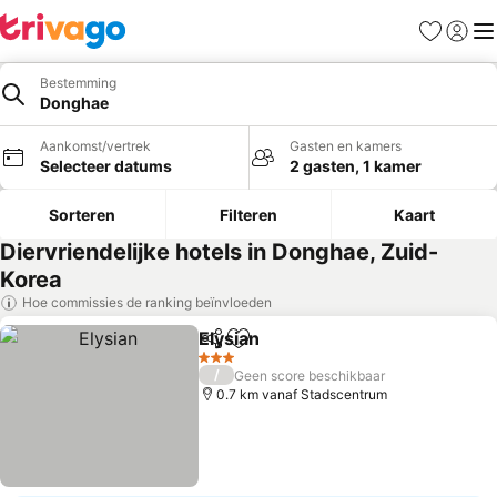
Favorieten
Aanmel
Me
Bestemming
Donghae
Aankomst/vertrek
Gasten en kamers
Selecteer datums
2 gasten, 1 kamer
Sorteren
Filteren
Kaart
Diervriendelijke hotels in Donghae, Zuid-
Korea
Hoe commissies de ranking beïnvloeden
Elysian
Delen
Toevoegen aan favorieten
Prijzen bekijken
3 Sterren
/
Geen score beschikbaar
0.7 km vanaf Stadscentrum