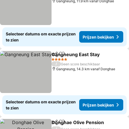
Gangneung, 11.9 km vanaf Donghae
Selecteer datums om exacte prijzen
Prijzen bekijken
te zien
Gangneung East Stay
Delen
Toevoegen aan favorieten
Prijz
5 Sterren
/
Geen score beschikbaar
Gangneung, 14.3 km vanaf Donghae
Selecteer datums om exacte prijzen
Prijzen bekijken
te zien
Donghae Olive Pension
Delen
Toevoegen aan favorieten
Pri
/