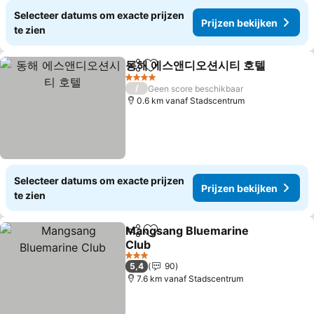
Selecteer datums om exacte prijzen
Prijzen bekijken
te zien
동해 에스앤디오션시티 호텔
Delen
Toevoegen aan favorieten
4 Sterren
/
Geen score beschikbaar
0.6 km vanaf Stadscentrum
Selecteer datums om exacte prijzen
Prijzen bekijken
te zien
Mangsang Bluemarine
Delen
Toevoegen aan favorieten
Club
Prijzen bekijken
3 Sterren
5,4
90
7.6 km vanaf Stadscentrum