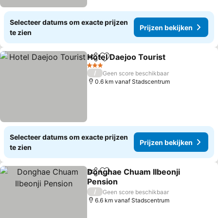
Selecteer datums om exacte prijzen
Prijzen bekijken
te zien
Hotel Daejoo Tourist
Delen
Toevoegen aan favorieten
Prijze
3 Sterren
/
Geen score beschikbaar
0.6 km vanaf Stadscentrum
Selecteer datums om exacte prijzen
Prijzen bekijken
te zien
Donghae Chuam Ilbeonji
Delen
Toevoegen aan favorieten
Pension
Prijzen bekijken
/
Geen score beschikbaar
6.6 km vanaf Stadscentrum