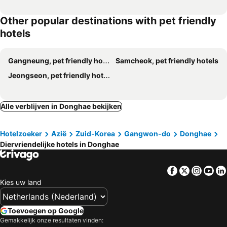
Other popular destinations with pet friendly
hotels
Gangneung, pet friendly hotels
Samcheok, pet friendly hotels
Jeongseon, pet friendly hotels
Alle verblijven in Donghae bekijken
Hotelzoeker
Azië
Zuid-Korea
Gangwon-do
Donghae
Diervriendelijke hotels in Donghae
Facebook
Twitter
Insta
Yo
Kies uw land
Toevoegen op Google
Gemakkelijk onze resultaten vinden: