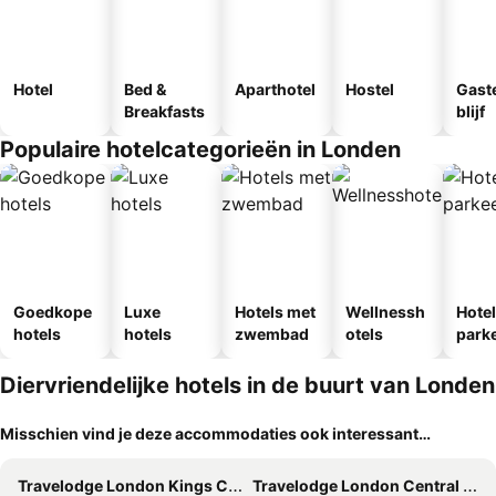
Hotel
Bed &
Aparthotel
Hostel
Gast
Breakfasts
blijf
Populaire hotelcategorieën in Londen
Goedkope
Luxe
Hotels met
Wellnessh
Hote
hotels
hotels
zwembad
otels
park
egen
Diervriendelijke hotels in de buurt van Londen
Misschien vind je deze accommodaties ook interessant…
Travelodge London Kings Cross Royal Scot
Travelodge London Central City Road