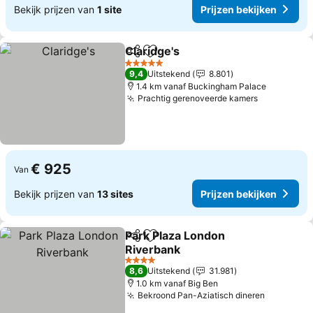
Bekijk prijzen van
1 site
Prijzen bekijken
Claridge's
Delen
Toevoegen aan favorieten
Prijzen bekijken
5 Sterren
9,4
Uitstekend
8.801
1.4 km vanaf Buckingham Palace
Prachtig gerenoveerde kamers
Prijzen be
€ 925
Van
Bekijk prijzen van
13 sites
Prijzen bekijken
Park Plaza London
Delen
Toevoegen aan favorieten
Riverbank
Prijzen bekijken
4 Sterren
8,6
Uitstekend
31.981
1.0 km vanaf Big Ben
Bekroond Pan-Aziatisch dineren
Prijzen b