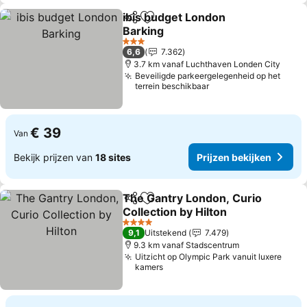
ibis budget London
Delen
Toevoegen aan favorieten
Barking
Prijzen bekijken
3 Sterren
6,6
7.362
3.7 km vanaf Luchthaven Londen City
Beveiligde parkeergelegenheid op het
terrein beschikbaar
€ 39
Van
Bekijk prijzen van
18 sites
Prijzen bekijken
The Gantry London, Curio
Delen
Toevoegen aan favorieten
Collection by Hilton
Prijzen bekijken
4 Sterren
9,1
Uitstekend
7.479
9.3 km vanaf Stadscentrum
Uitzicht op Olympic Park vanuit luxere
kamers