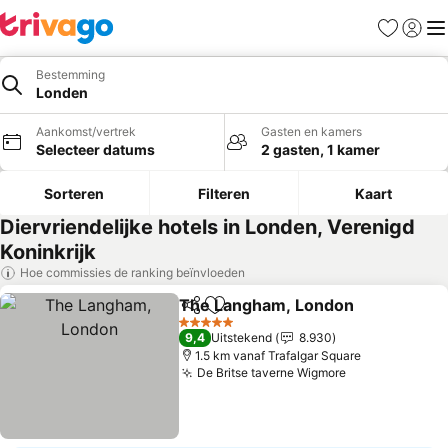
Favorieten
Aanmel
Me
Bestemming
Londen
Aankomst/vertrek
Gasten en kamers
Selecteer datums
2 gasten, 1 kamer
Sorteren
Filteren
Kaart
Diervriendelijke hotels in Londen, Verenigd
Koninkrijk
Hoe commissies de ranking beïnvloeden
The Langham, London
Delen
Toevoegen aan favorieten
Prij
5 Sterren
9,4
Uitstekend
8.930
1.5 km vanaf Trafalgar Square
De Britse taverne Wigmore
Prijzen bekij