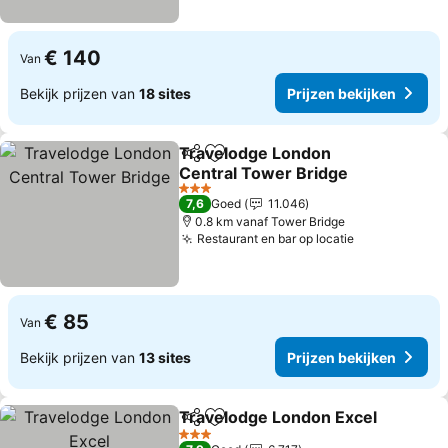
€ 140
Van
Bekijk prijzen van
18 sites
Prijzen bekijken
Travelodge London
Delen
Toevoegen aan favorieten
Central Tower Bridge
Prijzen bekijken
3 Sterren
7,6
Goed
11.046
0.8 km vanaf Tower Bridge
Restaurant en bar op locatie
Prijzen beki
€ 85
Van
Bekijk prijzen van
13 sites
Prijzen bekijken
Travelodge London Excel
Delen
Toevoegen aan favorieten
P
3 Sterren