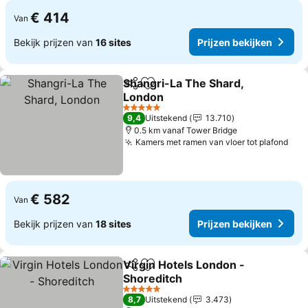
€ 414
Van
Bekijk prijzen van
16 sites
Prijzen bekijken
Shangri-La The Shard,
Delen
Toevoegen aan favorieten
London
Prijzen bekijken
5 Sterren
9,4
Uitstekend
13.710
0.5 km vanaf Tower Bridge
Kamers met ramen van vloer tot plafond
Prij
€ 582
Van
Bekijk prijzen van
18 sites
Prijzen bekijken
Virgin Hotels London -
Delen
Toevoegen aan favorieten
Shoreditch
Prijzen bekijken
5 Sterren
8,7
Uitstekend
3.473