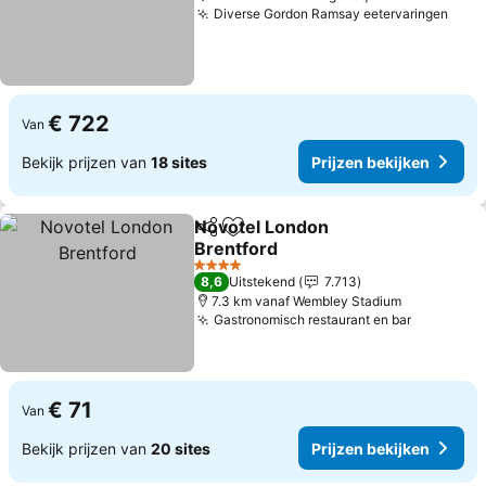
Diverse Gordon Ramsay eetervaringen
Prij
€ 722
Van
Bekijk prijzen van
18 sites
Prijzen bekijken
Novotel London
Delen
Toevoegen aan favorieten
Brentford
Prijzen bekijken
4 Sterren
8,6
Uitstekend
7.713
7.3 km vanaf Wembley Stadium
Gastronomisch restaurant en bar
Prijzen b
€ 71
Van
Bekijk prijzen van
20 sites
Prijzen bekijken