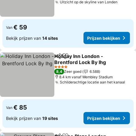
Uitzicht op de skyline van Londen
Prijzen 
€ 59
Van
Bekijk prijzen van
14 sites
Prijzen bekijken
Holiday Inn London -
Delen
Toevoegen aan favorieten
Brentford Lock By Ihg
Prijzen bekijken
4 Sterren
8,4
Zeer goed
6.588
8.4 km vanaf Wembley Stadium
Schilderachtige locatie aan het kanaal
Prij
€ 85
Van
Bekijk prijzen van
19 sites
Prijzen bekijken