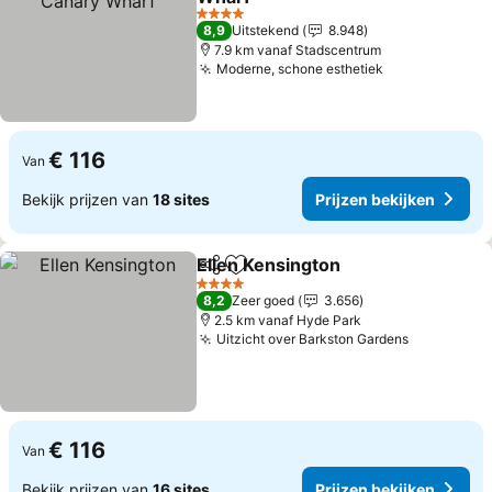
Prijzen bekijken
4 Sterren
8,9
Uitstekend
8.948
7.9 km vanaf Stadscentrum
Moderne, schone esthetiek
Prijzen bekij
€ 116
Van
Bekijk prijzen van
18 sites
Prijzen bekijken
Ellen Kensington
Delen
Toevoegen aan favorieten
Prijzen be
4 Sterren
8,2
Zeer goed
3.656
2.5 km vanaf Hyde Park
Uitzicht over Barkston Gardens
Prijzen be
€ 116
Van
Bekijk prijzen van
16 sites
Prijzen bekijken