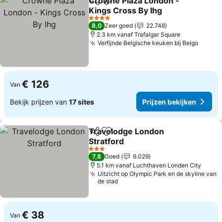
Crowne Plaza London -
Delen
Toevoegen aan favorieten
Kings Cross By Ihg
Prijzen bekijken
4 Sterren
8,0
Zeer goed
22.748
2.3 km vanaf Trafalgar Square
Verfijnde Belgische keuken bij Belgo
Prijze
€ 126
Van
Bekijk prijzen van
17 sites
Prijzen bekijken
Travelodge London
Delen
Toevoegen aan favorieten
Stratford
Prijzen bekijken
3 Sterren
7,8
Goed
9.029
5.1 km vanaf Luchthaven Londen City
Uitzicht op Olympic Park en de skyline van
de stad
€ 38
Van