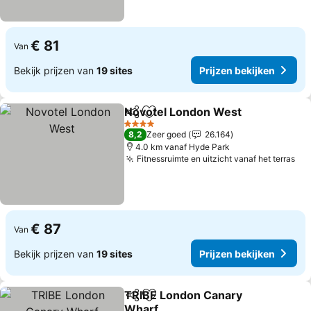
€ 81
Van
Bekijk prijzen van
19 sites
Prijzen bekijken
Novotel London West
Delen
Toevoegen aan favorieten
Prij
4 Sterren
8,2
Zeer goed
26.164
4.0 km vanaf Hyde Park
Fitnessruimte en uitzicht vanaf het terras
Pri
€ 87
Van
Bekijk prijzen van
19 sites
Prijzen bekijken
TRIBE London Canary
Delen
Toevoegen aan favorieten
Wharf