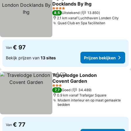
Delen
Toevoegen aan favorieten
Docklands By Ihg
Prijzen bekijken
4 Sterren
8,5
Uitstekend
13.850
2.1 km vanaf Luchthaven Londen City
Quad Club en Spa faciliteiten
Prijzen bek
€ 97
Van
Bekijk prijzen van
13 sites
Prijzen bekijken
Travelodge London
Delen
Toevoegen aan favorieten
Covent Garden
Prijzen bekijken
3 Sterren
7,7
Goed
34.489
0.9 km vanaf Trafalgar Square
Modern interieur en op maat gemaakte
bedden
€ 77
Van