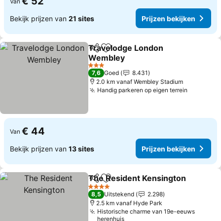
€ 52
Van
Bekijk prijzen van
21 sites
Prijzen bekijken
Travelodge London
Delen
Toevoegen aan favorieten
Wembley
Prijzen bekijken
3 Sterren
7,6
Goed
8.431
2.0 km vanaf Wembley Stadium
Handig parkeren op eigen terrein
Prijzen b
€ 44
Van
Bekijk prijzen van
13 sites
Prijzen bekijken
The Resident Kensington
Delen
Toevoegen aan favorieten
P
4 Sterren
8,5
Uitstekend
2.298
2.5 km vanaf Hyde Park
Historische charme van 19e-eeuws
herenhuis