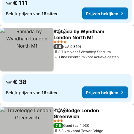
€ 111
Van
Bekijk prijzen van
18 sites
Prijzen bekijken
Ramada by Wyndham
Delen
Toevoegen aan favorieten
London North M1
Prijzen bekijken
4 Sterren
6,9
9.310
8.7 km vanaf Wembley Stadium
Fitnesscentrum voor actieve gasten
Prijze
€ 38
Van
Bekijk prijzen van
16 sites
Prijzen bekijken
Travelodge London
Delen
Toevoegen aan favorieten
Greenwich
Prijzen bekijken
3 Sterren
7,6
Goed
1.930
5.3 km vanaf Tower Bridge