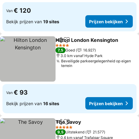
€ 120
Van
Bekijk prijzen van
19 sites
Prijzen bekijken
Hilton London Kensington
Delen
Toevoegen aan favorieten
4 Sterren
7,5
Goed
16.927
3.0 km vanaf Hyde Park
Beveiligde parkeergelegenheid op eigen
terrein
€ 93
Van
Bekijk prijzen van
16 sites
Prijzen bekijken
The Savoy
Delen
Toevoegen aan favorieten
Prijzen bekijken
5 Sterren
9,5
Uitstekend
21.577
0.6 km vanaf Trafalgar Square