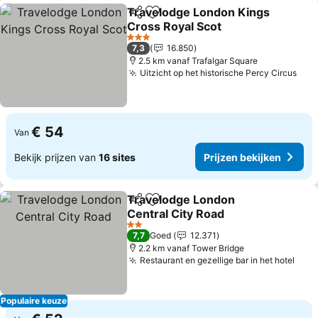
Travelodge London Kings
Delen
Toevoegen aan favorieten
Cross Royal Scot
Prijzen bekijken
3 Sterren
7,3
16.850
2.5 km vanaf Trafalgar Square
Uitzicht op het historische Percy Circus
Prij
€ 54
Van
Bekijk prijzen van
16 sites
Prijzen bekijken
Travelodge London
Delen
Toevoegen aan favorieten
Central City Road
Prijzen bekijken
2 Sterren
7,7
Goed
12.371
2.2 km vanaf Tower Bridge
Restaurant en gezellige bar in het hotel
Prij
Populaire keuze