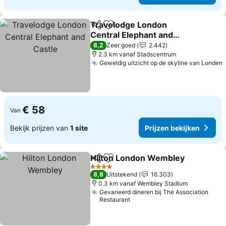
Travelodge London
Delen
Toevoegen aan favorieten
Central Elephant and
Castle
Prijzen bekijken
8,2
Zeer goed
2.442
2.3 km vanaf Stadscentrum
Geweldig uitzicht op de skyline van Londen
P
€ 58
Van
Bekijk prijzen van
1 site
Prijzen bekijken
Hilton London Wembley
Delen
Toevoegen aan favorieten
Pr
4 Sterren
8,8
Uitstekend
16.303
0.3 km vanaf Wembley Stadium
Gevarieerd dineren bij The Association
Restaurant