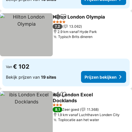
Hilton London Olympia
Delen
Toevoegen aan favorieten
Pri
4 Sterren
7,2
13.062
2.9 km vanaf Hyde Park
Typisch Brits dineren
Prijzen bekijken
€ 102
Van
Bekijk prijzen van
19 sites
Prijzen bekijken
ibis London Excel
Delen
Toevoegen aan favorieten
Docklands
Prijzen bekijken
3 Sterren
8,1
Zeer goed
11.368
1.9 km vanaf Luchthaven Londen City
Toplocatie aan het water
Prijzen bekijke