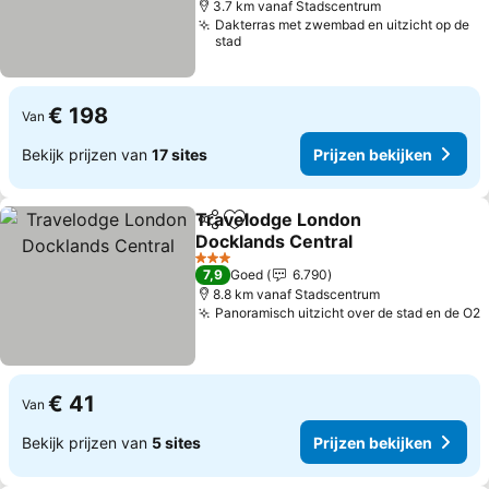
3.7 km vanaf Stadscentrum
Dakterras met zwembad en uitzicht op de
stad
€ 198
Van
Bekijk prijzen van
17 sites
Prijzen bekijken
Travelodge London
Delen
Toevoegen aan favorieten
Docklands Central
Prijzen bekijken
3 Sterren
7,9
Goed
6.790
8.8 km vanaf Stadscentrum
Panoramisch uitzicht over de stad en de O2
P
€ 41
Van
Bekijk prijzen van
5 sites
Prijzen bekijken