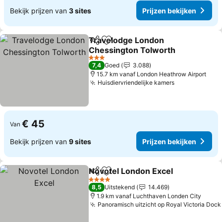
Bekijk prijzen van
3 sites
Prijzen bekijken
Travelodge London
Delen
Toevoegen aan favorieten
Chessington Tolworth
Prijzen bekijken
3 Sterren
7,4
Goed
3.088
15.7 km vanaf London Heathrow Airport
Huisdiervriendelijke kamers
Prijzen bekij
€ 45
Van
Bekijk prijzen van
9 sites
Prijzen bekijken
Novotel London Excel
Delen
Toevoegen aan favorieten
Prij
4 Sterren
8,5
Uitstekend
14.469
1.9 km vanaf Luchthaven Londen City
Panoramisch uitzicht op Royal Victoria Dock