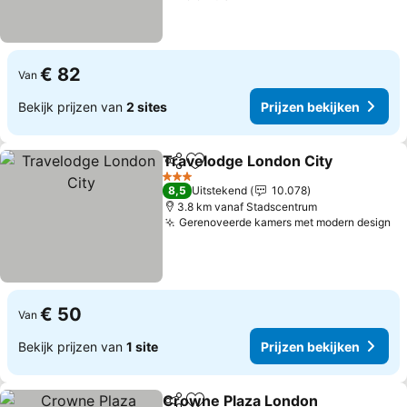
€ 82
Van
Bekijk prijzen van
2 sites
Prijzen bekijken
Travelodge London City
Delen
Toevoegen aan favorieten
Pr
3 Sterren
8,5
Uitstekend
10.078
3.8 km vanaf Stadscentrum
Gerenoveerde kamers met modern design
Pr
€ 50
Van
Bekijk prijzen van
1 site
Prijzen bekijken
Crowne Plaza London