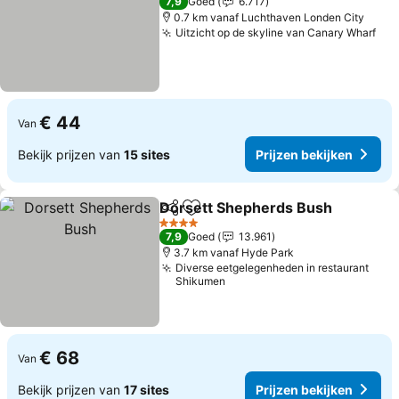
7,9
Goed
6.717
0.7 km vanaf Luchthaven Londen City
Uitzicht op de skyline van Canary Wharf
Pri
€ 44
Van
Bekijk prijzen van
15 sites
Prijzen bekijken
Dorsett Shepherds Bush
Delen
Toevoegen aan favorieten
P
4 Sterren
7,9
Goed
13.961
3.7 km vanaf Hyde Park
Diverse eetgelegenheden in restaurant
Shikumen
€ 68
Van
Bekijk prijzen van
17 sites
Prijzen bekijken