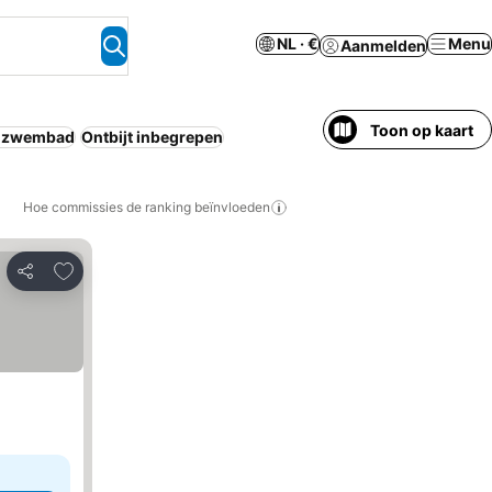
NL · €
Menu
Aanmelden
Toon op kaart
nzwembad
Ontbijt inbegrepen
Hoe commissies de ranking beïnvloeden
Toevoegen aan favorieten
Delen