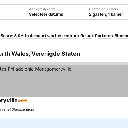
Aankomst/vertrek
Gasten en kamers
Selecteer datums
2 gasten, 1 kamer
Score: 8,0+
In de buurt van het centrum
Resort
Parkeren
Binne
North Wales, Verenigde Staten
ryville
3 Sterren
Prijzen bekijken
m vanaf Stadscentrum