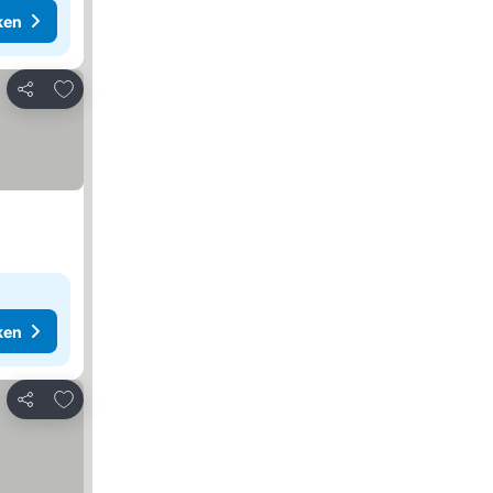
ken
Toevoegen aan favorieten
Delen
ken
Toevoegen aan favorieten
Delen