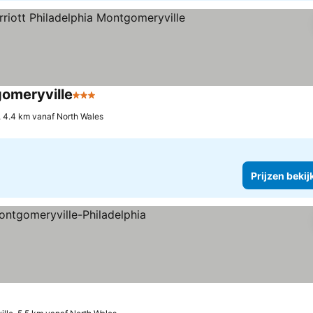
gomeryville
3 Sterren
Prijzen bekijken
 4.4 km vanaf North Wales
Prijzen bekij
rren
Prijzen bekijken