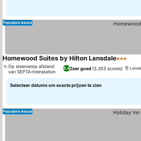
Populaire keuze
Homewood Suites by Hilton Lansdale
3 Sterren
Prijz
Op steenworp afstand
Zeer goed
(3.263 scores)
8,4
Lansda
van SEPTA-treinstation
Prijzen bekijken
Selecteer datums om exacte prijzen te zien
Populaire keuze