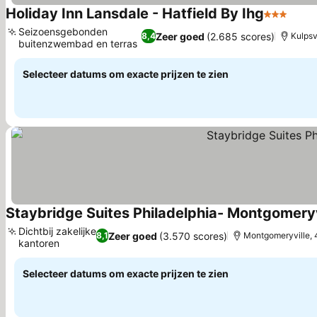
Holiday Inn Lansdale - Hatfield By Ihg
3 Sterren
Prijz
Seizoensgebonden
Zeer goed
(2.685 scores)
8,4
Kulpsv
buitenzwembad en terras
Prijzen bekijken
Selecteer datums om exacte prijzen te zien
Staybridge Suites Philadelphia- Montgomeryv
Dichtbij zakelijke
Zeer goed
(3.570 scores)
8,1
Montgomeryville, 
kantoren
Prijzen bekijken
Selecteer datums om exacte prijzen te zien