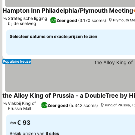
Hampton Inn Philadelphia/Plymouth Meeting
Strategische ligging
Zeer goed
(3.170 scores)
8,2
Plymouth Mee
bij de snelweg
Prijzen bekijken
Selecteer datums om exacte prijzen te zien
Populaire keuze
the Alloy King of Prussia - a DoubleTree by Hi
Vlakbij King of
Zeer goed
(5.342 scores)
8,3
King of Prussia, 
Prussia Mall
Prijzen bekijken
€ 93
Van
Bekijk prijzen van
9 sites