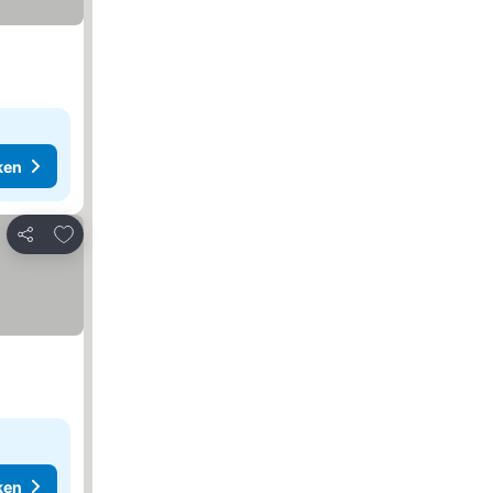
ken
Toevoegen aan favorieten
Delen
ken