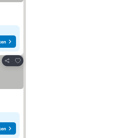
ken
Toevoegen aan favorieten
Delen
ken