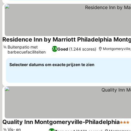
Residence Inn by Marriott Philadelphia Mont
Buitenpatio met
Goed
(1.244 scores)
7,5
Montgomeryville,
barbecuefaciliteiten
Prijzen bekijken
Selecteer datums om exacte prijzen te zien
Quality Inn Montgomeryville-Philadelphia
3 Ste
Vis- en