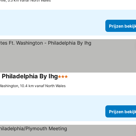
lle, 5.5 km vanaf North Wales
Prijzen bekij
 Philadelphia By Ihg
3 Sterren
Prijzen bekijken
Washington, 10.4 km vanaf North Wales
Prijzen bekij