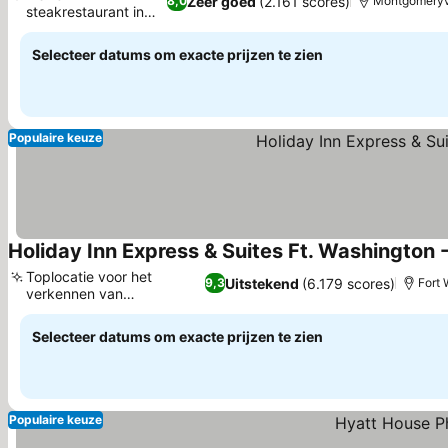
Zeer goed
(2.161 scores)
8,0
Montgomeryvi
steakrestaurant in
Prijzen bekijken
het hotel
Selecteer datums om exacte prijzen te zien
Populaire keuze
Holiday Inn Express & Suites Ft. Washington -
Toplocatie voor het
Uitstekend
(6.179 scores)
9,3
Fort 
verkennen van
Prijzen bekijken
Philadelphia
Selecteer datums om exacte prijzen te zien
Populaire keuze