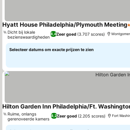
Hyatt House Philadelphia/Plymouth Meeting
3
Dicht bij lokale
Zeer goed
(3.707 scores)
8,4
Montgomery
bezienswaardigheden
Prijzen bekijken
Selecteer datums om exacte prijzen te zien
Hilton Garden Inn Philadelphia/Ft. Washingto
Ruime, onlangs
Zeer goed
(2.205 scores)
8,2
Fort Washi
gerenoveerde kamers
Prijzen bekijken