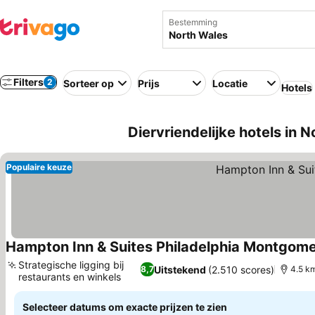
Bestemming
Filters
2
Sorteer op
Prijs
Locatie
Hotels
Diervriendelijke hotels in 
Populaire keuze
Hampton Inn & Suites Philadelphia Montgome
Strategische ligging bij
Uitstekend
(2.510 scores)
8,7
4.5 k
restaurants en winkels
Prijzen bekijken
Selecteer datums om exacte prijzen te zien