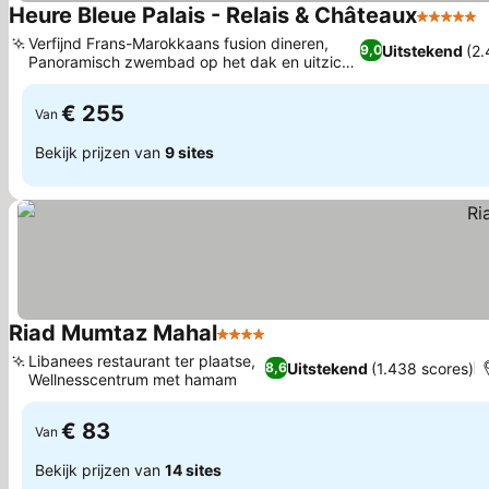
Heure Bleue Palais - Relais & Châteaux
5 Sterre
P
Verfijnd Frans-Marokkaans fusion dineren,
Uitstekend
(2.
9,0
Panoramisch zwembad op het dak en uitzicht
Prijzen bekijken
op de oceaan
€ 255
Van
Bekijk prijzen van
9 sites
Riad Mumtaz Mahal
4 Sterren
Prijzen bekijken
Libanees restaurant ter plaatse,
Uitstekend
(1.438 scores)
8,6
Wellnesscentrum met hamam
Prijzen bekijken
€ 83
Van
Bekijk prijzen van
14 sites