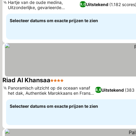
Hartje van de oude medina,
Uitstekend
(1.182 scores
9,0
Uitzonderlijke, gevarieerde
Prijzen bekijken
ontbijtservice
Selecteer datums om exacte prijzen te zien
Riad Al Khansaa
4 Sterren
Prijzen bekijken
Panoramisch uitzicht op de oceaan vanaf
Uitstekend
(383 
8,6
het dak, Authentiek Marokkaans en Frans
Prijzen bekijken
dineren
Selecteer datums om exacte prijzen te zien