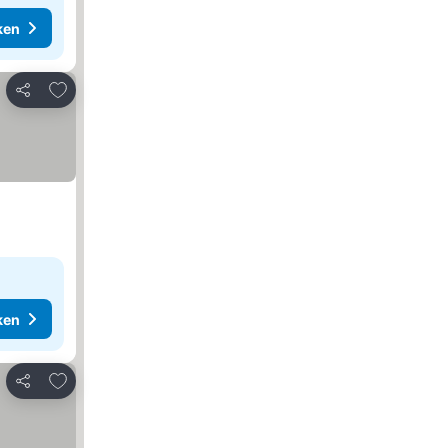
ken
Toevoegen aan favorieten
Delen
ken
Toevoegen aan favorieten
Delen