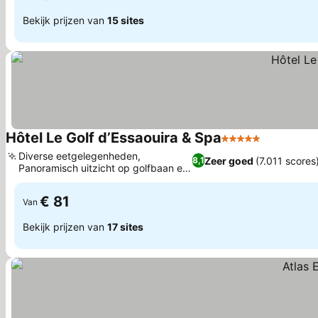
Bekijk prijzen van
15 sites
Hôtel Le Golf d’Essaouira & Spa
5 Sterren
Prijzen be
Diverse eetgelegenheden,
Zeer goed
(7.011 scores
8,1
Panoramisch uitzicht op golfbaan en
Prijzen bekijken
oceaan
€ 81
Van
Bekijk prijzen van
17 sites