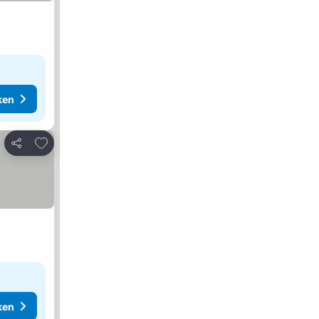
ken
Toevoegen aan favorieten
Delen
ken