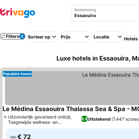
Bestemming
Filters
2
Sorteer op
Prijs
Locatie
Hotels
Luxe hotels in Essaouira, 
Populaire keuze
Le Médina Essaouira Thalassa Sea & Spa - MG
Uitzonderlijk gevarieerd ontbijt,
Uitstekend
(7.447 scores
8,6
Toegewijde wellness- en
Prijzen bekijken
spadiensten
€ 72
Van