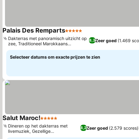
Palais Des Remparts
5 Sterren
Prijzen bekijken
Dakterras met panoramisch uitzicht op
Zeer goed
(1.469 sco
8,3
zee, Traditioneel Marokkaans
Prijzen bekijken
restaurant
Selecteer datums om exacte prijzen te zien
Salut Maroc!
5 Sterren
Prijzen bekijken
Dineren op het dakterras met
Zeer goed
(2.579 scores)
8,2
livemuziek, Gezellige
Prijzen bekijken
openhaardsfeer