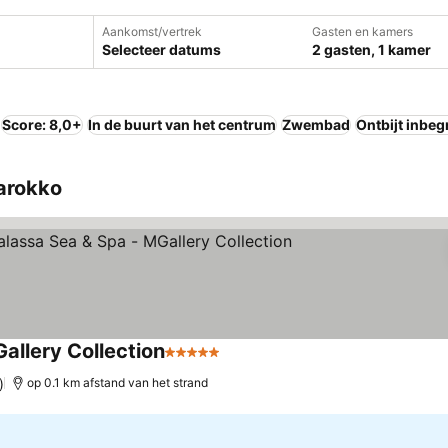
Aankomst/vertrek
Gasten en kamers
Selecteer datums
2 gasten, 1 kamer
Score: 8,0+
In de buurt van het centrum
Zwembad
Ontbijt inbe
Marokko
allery Collection
5 Sterren
Prijzen bekijken
)
op 0.1 km afstand van het strand