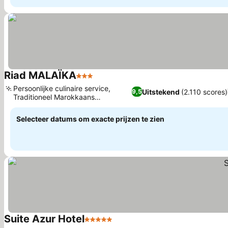
Riad MALAÏKA
3 Sterren
Prijzen bekijken
Persoonlijke culinaire service,
Uitstekend
(2.110 scores)
9,5
Traditioneel Marokkaans
Prijzen bekijken
kamerdesign
Selecteer datums om exacte prijzen te zien
Suite Azur Hotel
5 Sterren
Prijzen bekijken