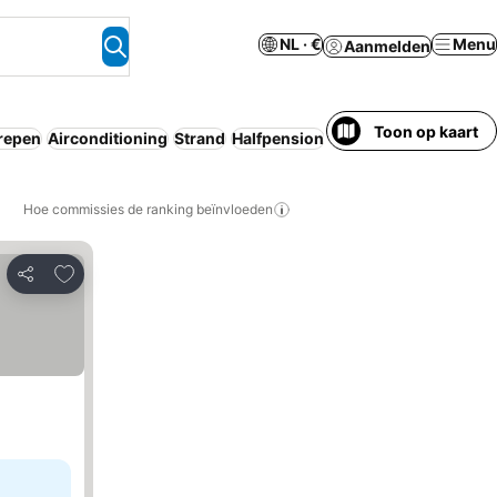
NL · €
Menu
Aanmelden
Toon op kaart
grepen
Airconditioning
Strand
Halfpension
Resort
Wifi
Aparthot
Hoe commissies de ranking beïnvloeden
Toevoegen aan favorieten
Delen