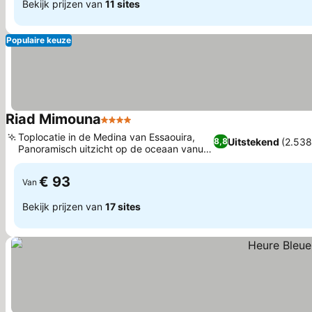
Bekijk prijzen van
11 sites
Populaire keuze
Riad Mimouna
4 Sterren
Prijzen bekijken
Toplocatie in de Medina van Essaouira,
Uitstekend
(2.538
8,8
Panoramisch uitzicht op de oceaan vanuit
Prijzen bekijken
je kamer
€ 93
Van
Bekijk prijzen van
17 sites