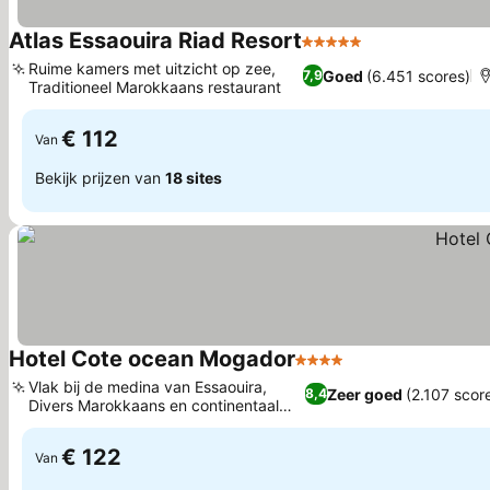
Atlas Essaouira Riad Resort
5 Sterren
Prijzen bekijke
Ruime kamers met uitzicht op zee,
Goed
(6.451 scores)
7,9
Traditioneel Marokkaans restaurant
Prijzen bekijken
€ 112
Van
Bekijk prijzen van
18 sites
Hotel Cote ocean Mogador
4 Sterren
Prijzen bekijken
Vlak bij de medina van Essaouira,
Zeer goed
(2.107 scor
8,4
Divers Marokkaans en continentaal
Prijzen bekijken
ontbijt
€ 122
Van