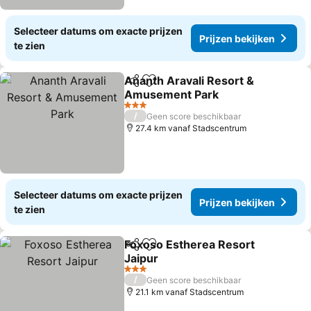
Selecteer datums om exacte prijzen
Prijzen bekijken
te zien
Ananth Aravali Resort &
Delen
Toevoegen aan favorieten
Amusement Park
Prijzen bekijken
3 Sterren
/
Geen score beschikbaar
27.4 km vanaf Stadscentrum
Selecteer datums om exacte prijzen
Prijzen bekijken
te zien
Foxoso Estherea Resort
Delen
Toevoegen aan favorieten
Jaipur
Prijzen bekijken
3 Sterren
/
Geen score beschikbaar
21.1 km vanaf Stadscentrum