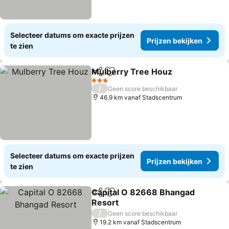
Selecteer datums om exacte prijzen
Prijzen bekijken
te zien
Mulberry Tree Houz
Delen
Toevoegen aan favorieten
Prijze
3 Sterren
/
Geen score beschikbaar
46.9 km vanaf Stadscentrum
Selecteer datums om exacte prijzen
Prijzen bekijken
te zien
Capital O 82668 Bhangad
Delen
Toevoegen aan favorieten
Resort
Prijzen bekijken
/
Geen score beschikbaar
19.2 km vanaf Stadscentrum