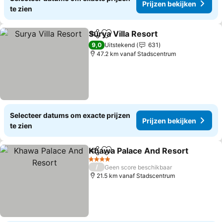
Prijzen bekijken
te zien
Surya Villa Resort
Delen
Toevoegen aan favorieten
Prijzen 
9,0
Uitstekend
631
47.2 km vanaf Stadscentrum
Selecteer datums om exacte prijzen
Prijzen bekijken
te zien
Khawa Palace And Resort
Delen
Toevoegen aan favorieten
4 Sterren
/
Geen score beschikbaar
21.5 km vanaf Stadscentrum