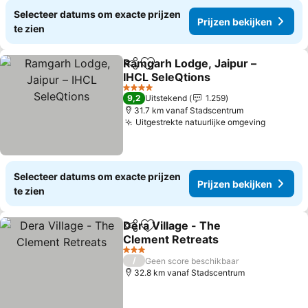
Selecteer datums om exacte prijzen
Prijzen bekijken
te zien
Ramgarh Lodge, Jaipur –
Delen
Toevoegen aan favorieten
IHCL SeleQtions
Prijzen bekijken
4 Sterren
9,2
Uitstekend
1.259
31.7 km vanaf Stadscentrum
Uitgestrekte natuurlijke omgeving
Prijzen 
Selecteer datums om exacte prijzen
Prijzen bekijken
te zien
Dera Village - The
Delen
Toevoegen aan favorieten
Clement Retreats
Prijzen bekijken
3 Sterren
/
Geen score beschikbaar
32.8 km vanaf Stadscentrum