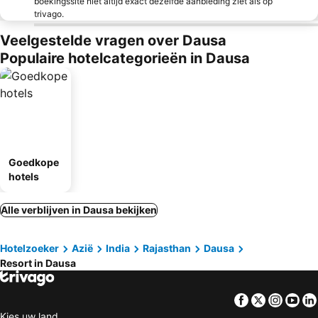
boekingssite niet altijd exact dezelfde aanbieding ziet als op
trivago.
Veelgestelde vragen over Dausa
Populaire hotelcategorieën in Dausa
Goedkope
hotels
Alle verblijven in Dausa bekijken
Hotelzoeker
Azië
India
Rajasthan
Dausa
Resort in Dausa
Facebook
Twitter
Insta
Yo
Kies uw land