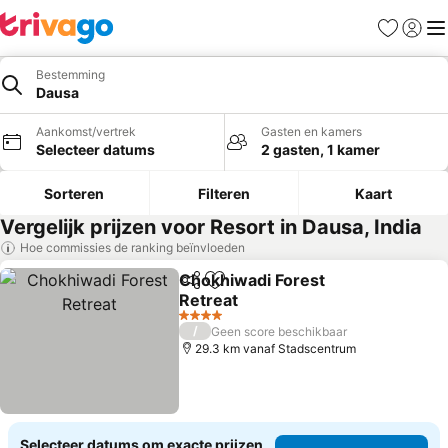
Favorieten
Aanmel
Me
Bestemming
Dausa
Aankomst/vertrek
Gasten en kamers
Selecteer datums
2 gasten, 1 kamer
Sorteren
Filteren
Kaart
Vergelijk prijzen voor Resort in Dausa, India
Hoe commissies de ranking beïnvloeden
Chokhiwadi Forest
Delen
Toevoegen aan favorieten
Retreat
Prijzen bekijken
4 Sterren
/
Geen score beschikbaar
29.3 km vanaf Stadscentrum
Selecteer datums om exacte prijzen