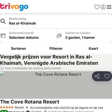
Favorieten
Aanmel
Me
Bestemming
Ras al-Khaimah
Aankomst/vertrek
Gasten en kamers
Selecteer datums
2 gasten, 1 kamer
Sorteren
Filteren
Kaart
Vergelijk prijzen voor Resort in Ras al-
Khaimah, Verenigde Arabische Emiraten
Hoe commissies de ranking beïnvloeden
Delen
To
The Cove Rotana Resort
Prijzen bekijken
Resort
Accommodaties met uitzicht op de lagune en de zee
Prij
5 Sterren