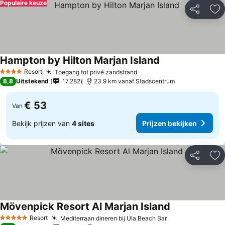
Populaire keuze
Delen
To
Hampton by Hilton Marjan Island
Prijzen bekijken
Resort
Toegang tot privé zandstrand
Prijzen bekijken
4 Sterren
8,8
Uitstekend
17.282
23.9 km vanaf Stadscentrum
€ 53
Van
Bekijk prijzen van
4 sites
Prijzen bekijken
Delen
To
Mövenpick Resort Al Marjan Island
Prijzen bekijk
Resort
Mediterraan dineren bij Ula Beach Bar
Prijzen bekijke
5 Sterren