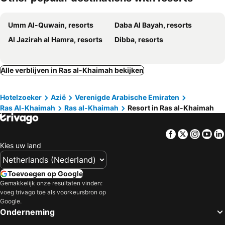
SO Ras Al Khaimah Hotel & Resort-Ultra All Inclusive
Bin Majid Beach Resort - All Inclusive
Umm Al-Quwain, resorts
Daba Al Bayah, resorts
Al Jazirah al Hamra, resorts
Dibba, resorts
Alle verblijven in Ras al-Khaimah bekijken
Hotelzoeker
Azië
Verenigde Arabische Emiraten
Ras Al-Khaimah
Ras al-Khaimah
Resort in Ras al-Khaimah
Facebook
Twitter
Insta
Yo
Kies uw land
Toevoegen op Google
Gemakkelijk onze resultaten vinden:
voeg trivago toe als voorkeursbron op
Google.
Onderneming