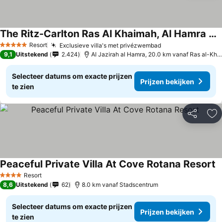
The Ritz-Carlton Ras Al Khaimah, Al Hamra Beach
Prijzen bekijken
Resort
Exclusieve villa's met privézwembad
Prijzen bekijken
5 Sterren
9,1
Uitstekend
2.424
Al Jazirah al Hamra, 20.0 km vanaf Ras al-Kh
Selecteer datums om exacte prijzen
Prijzen bekijken
te zien
Delen
To
Peaceful Private Villa At Cove Rotana Resort
P
Resort
4 Sterren
8,6
Uitstekend
62
8.0 km vanaf Stadscentrum
Selecteer datums om exacte prijzen
Prijzen bekijken
te zien