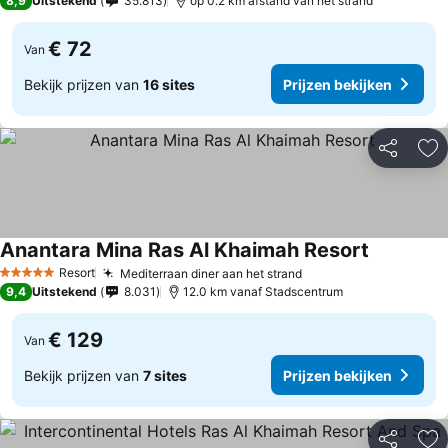
8,9
Uitstekend
35.813
op 0.2 km afstand van het strand
€ 72
Van
Bekijk prijzen van
16 sites
Prijzen bekijken
Delen
To
Anantara Mina Ras Al Khaimah Resort
Prijzen be
Resort
Mediterraan diner aan het strand
Prijzen bekijken
5 Sterren
9,4
Uitstekend
8.031
12.0 km vanaf Stadscentrum
€ 129
Van
Bekijk prijzen van
7 sites
Prijzen bekijken