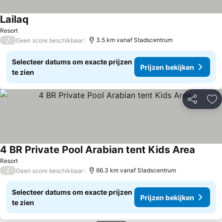
Lailaq
Prijzen bekijken
Resort
/
3.5 km vanaf Stadscentrum
Geen score beschikbaar
Selecteer datums om exacte prijzen
Prijzen bekijken
te zien
Delen
To
4 BR Private Pool Arabian tent Kids Area
Prijzen
Resort
/
66.3 km vanaf Stadscentrum
Geen score beschikbaar
Selecteer datums om exacte prijzen
Prijzen bekijken
te zien