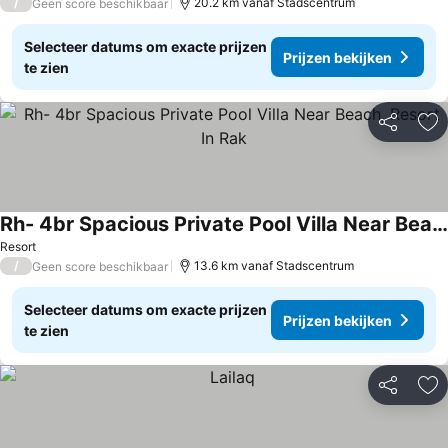
/
20.2 km vanaf Stadscentrum
Geen score beschikbaar
Selecteer datums om exacte prijzen
Prijzen bekijken
te zien
Delen
To
Rh- 4br Spacious Private Pool Villa Near Beach, Resort In Rak
Prijzen bekijken
Resort
/
13.6 km vanaf Stadscentrum
Geen score beschikbaar
Selecteer datums om exacte prijzen
Prijzen bekijken
te zien
Delen
To