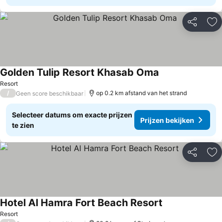
Delen
To
Golden Tulip Resort Khasab Oma
Prijzen bekijken
Resort
/
op 0.2 km afstand van het strand
Geen score beschikbaar
Selecteer datums om exacte prijzen
Prijzen bekijken
te zien
Delen
To
Hotel Al Hamra Fort Beach Resort
Prijzen bekijken
Resort