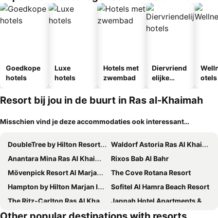
Goedkope
Luxe
Hotels met
Diervriend
Well
hotels
hotels
zwembad
elijke
otels
hotels
Resort bij jou in de buurt in Ras al-Khaimah
Misschien vind je deze accommodaties ook interessant…
DoubleTree by Hilton Resort & Spa Marjan Island
Waldorf Astoria Ras Al Khaimah
Anantara Mina Ras Al Khaimah Resort
Rixos Bab Al Bahr
Mövenpick Resort Al Marjan Island
The Cove Rotana Resort
Hampton by Hilton Marjan Island
Sofitel Al Hamra Beach Resort
The Ritz-Carlton Ras Al Khaimah, Al Hamra Beach
Jannah Hotel Apartments & Villas
Other popular destinations with resorts
Pullman Resort Al Marjan Island
Intercontinental Hotels Ras Al Khaimah Resort And Spa By Ihg