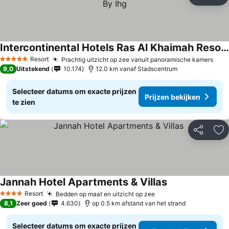
Delen
To
Intercontinental Hotels Ras Al Khaimah Resort And Spa By Ihg
Prijzen bekijken
Resort
Prachtig uitzicht op zee vanuit panoramische kamers
Prij
5 Sterren
9,0
Uitstekend
10.174
12.0 km vanaf Stadscentrum
Selecteer datums om exacte prijzen
Prijzen bekijken
te zien
Delen
To
Jannah Hotel Apartments & Villas
Prijzen bekijken
Resort
Bedden op maat en uitzicht op zee
Prijzen bekijken
4 Sterren
8,1
Zeer goed
4.630
op 0.5 km afstand van het strand
Selecteer datums om exacte prijzen