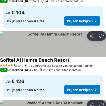
9,2
Uitstekend
16.579
24.0 km vanaf Stadscentrum
€ 104
Van
Bekijk prijzen van
6 sites
Prijzen bekijken
Delen
To
Sofitel Al Hamra Beach Resort
Prijzen bekijken
Resort
De voortreffelijke keuken van restaurant Reunion
Prijzen
5 Sterren
9,2
Uitstekend
4.712
20.1 km vanaf Stadscentrum
€ 126
Van
Bekijk prijzen van
6 sites
Prijzen bekijken