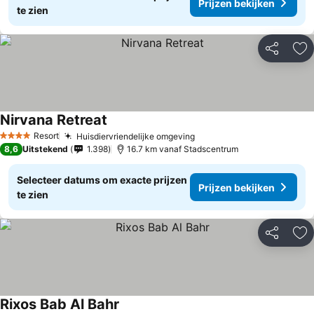
Prijzen bekijken
te zien
Delen
To
Nirvana Retreat
Prijzen bekijken
Resort
Huisdiervriendelijke omgeving
Prijzen bekijken
4 Sterren
8,6
Uitstekend
1.398
16.7 km vanaf Stadscentrum
Selecteer datums om exacte prijzen
Prijzen bekijken
te zien
Delen
To
Rixos Bab Al Bahr
Prijzen bekijken