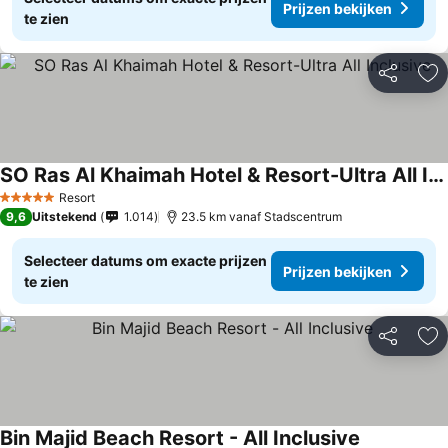
Prijzen bekijken
te zien
Delen
To
SO Ras Al Khaimah Hotel & Resort-Ultra All Inclusive
Prijzen bekijken
Resort
5 Sterren
9,6
Uitstekend
1.014
23.5 km vanaf Stadscentrum
Selecteer datums om exacte prijzen
Prijzen bekijken
te zien
Delen
To
Bin Majid Beach Resort - All Inclusive