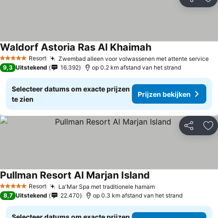
Delen
To
Waldorf Astoria Ras Al Khaimah
Prijzen bekijken
Resort
Zwembad alleen voor volwassenen met attente service
Pr
5 Sterren
9,3
Uitstekend
16.392
op 0.2 km afstand van het strand
Selecteer datums om exacte prijzen
Prijzen bekijken
te zien
Delen
To
Pullman Resort Al Marjan Island
Prijzen bekijken
Resort
La'Mar Spa met traditionele hamam
Prijzen bekijken
5 Sterren
8,7
Uitstekend
22.470
op 0.3 km afstand van het strand
Selecteer datums om exacte prijzen