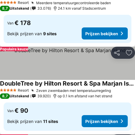
Resort
Meerdere temperatuurgecontroleerde baden
Prijzen be
5 Sterren
8,7
Uitstekend
33.076
24.1 km vanaf Stadscentrum
€ 178
Van
Bekijk prijzen van
9 sites
Prijzen bekijken
Populaire keuze
Delen
To
DoubleTree by Hilton Resort & Spa Marjan Island
Prijzen bekijken
Resort
Zeven zwembaden met temperatuurregeling
Prijzen be
5 Sterren
8,7
Uitstekend
39.920
op 0.1 km afstand van het strand
€ 90
Van
Bekijk prijzen van
11 sites
Prijzen bekijken