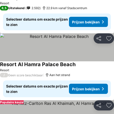
Prijzen bek
Resort
8,5
Uitstekend
2.592
22.9 km vanaf Stadscentrum
Selecteer datums om exacte prijzen
Prijzen bekijken
te zien
Delen
To
Resort Al Hamra Palace Beach
Prijzen bekijken
Resort
/
Aan het strand
Geen score beschikbaar
Selecteer datums om exacte prijzen
Prijzen bekijken
te zien
Populaire keuze
Delen
To