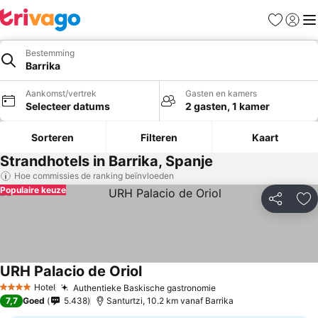
Favorieten
Aanmel
Me
Bestemming
Barrika
Aankomst/vertrek
Gasten en kamers
Selecteer datums
2 gasten, 1 kamer
Sorteren
Filteren
Kaart
Strandhotels in Barrika, Spanje
Hoe commissies de ranking beïnvloeden
Populaire keuze
Delen
To
URH Palacio de Oriol
Hotel
Authentieke Baskische gastronomie
4 Sterren
7,7
Goed
5.438
Santurtzi, 10.2 km vanaf Barrika