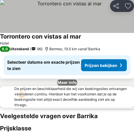
Delen
To
Torrontero con vistas al mar
Hotel
9,0
Uitstekend
96
Bermeo, 19.5 km vanaf Barrika
Selecteer datums om exacte prijzen
Prijzen bekijken
te zien
Meer info
De prijzen en beschikbaarheid die wij van boekingssites ontvangen
veranderen continu. Hierdoor kan het voorkomen dat je op de
boekingssite niet altijd exact dezelfde aanbieding ziet als op
trivago.
Veelgestelde vragen over Barrika
Prijsklasse