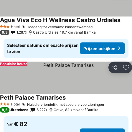
Agua Viva Eco H Wellness Castro Urdiales
Hotel
Toegang tot verwarmd binnenzwembad
3 Sterren
6,3
1.287
Castro Urdiales, 19.7 km vanaf Barrika
Selecteer datums om exacte prijzen
Prijzen bekijken
te zien
Populaire keuze
Delen
To
Petit Palace Tamarises
Hotel
Huisdiervriendelijk met speciale voorzieningen
3 Sterren
8,5
Uitstekend
6.227
Getxo, 8.1 km vanaf Barrika
€ 82
Van