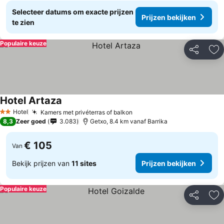
Selecteer datums om exacte prijzen
Prijzen bekijken
te zien
Populaire keuze
Delen
To
Hotel Artaza
Hotel
Kamers met privéterras of balkon
2 Sterren
8,3
Zeer goed
3.083
Getxo, 8.4 km vanaf Barrika
€ 105
Van
Bekijk prijzen van
11 sites
Prijzen bekijken
Populaire keuze
Delen
To