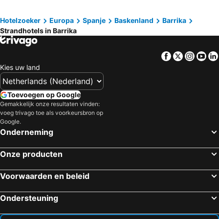
Hotelzoeker
Europa
Spanje
Baskenland
Barrika
Strandhotels in Barrika
Facebook
Twitter
Insta
Yo
Kies uw land
Toevoegen op Google
Gemakkelijk onze resultaten vinden:
voeg trivago toe als voorkeursbron op
Google.
Onderneming
Onze producten
Voorwaarden en beleid
Ondersteuning