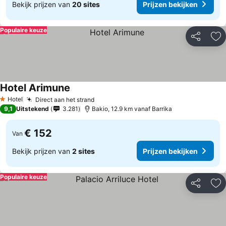
Bekijk prijzen van
20 sites
Prijzen bekijken
Populaire keuze
Delen
To
Hotel Arimune
Hotel
Direct aan het strand
1 Sterren
9,1
Uitstekend
3.281
Bakio, 12.9 km vanaf Barrika
€ 152
Van
Bekijk prijzen van
2 sites
Prijzen bekijken
Populaire keuze
Delen
To