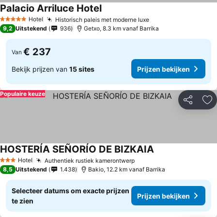
Palacio Arriluce Hotel
Hotel
Historisch paleis met moderne luxe
5 Sterren
9,2
Uitstekend
936
Getxo, 8.3 km vanaf Barrika
€ 237
Van
Bekijk prijzen van
15 sites
Prijzen bekijken
Populaire keuze
Delen
To
HOSTERÍA SEÑORÍO DE BIZKAIA
Hotel
Authentiek rustiek kamerontwerp
3 Sterren
8,5
Uitstekend
1.438
Bakio, 12.2 km vanaf Barrika
Selecteer datums om exacte prijzen
Prijzen bekijken
te zien