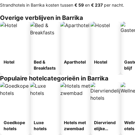
Strandhotels in Barrika kosten tussen
‎€ 59
en
‎€ 237
per nacht.
Overige verblijven in Barrika
Hotel
Bed &
Aparthotel
Hostel
Gast
Breakfasts
blijf
Populaire hotelcategorieën in Barrika
Goedkope
Luxe
Hotels met
Diervriend
Well
hotels
hotels
zwembad
elijke
otels
hotels