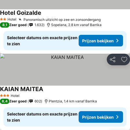
Hotel Goizalde
Hotel
Panoramisch uitzicht op zee en zonsondergang
2 Sterren
8,1
Zeer goed
1.632
Sopelana, 2.8 km vanaf Barrika
Selecteer datums om exacte prijzen
Prijzen bekijken
te zien
Delen
To
KAIAN MAITEA
Hotel
3 Sterren
8,4
Zeer goed
602
Plentzia, 1.4 km vanaf Barrika
Selecteer datums om exacte prijzen
Prijzen bekijken
te zien