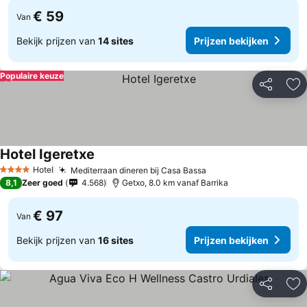
€ 59
Van
Bekijk prijzen van
14 sites
Prijzen bekijken
Populaire keuze
Delen
To
Hotel Igeretxe
Hotel
Mediterraan dineren bij Casa Bassa
4 Sterren
8,1
Zeer goed
4.568
Getxo, 8.0 km vanaf Barrika
€ 97
Van
Bekijk prijzen van
16 sites
Prijzen bekijken
Delen
To