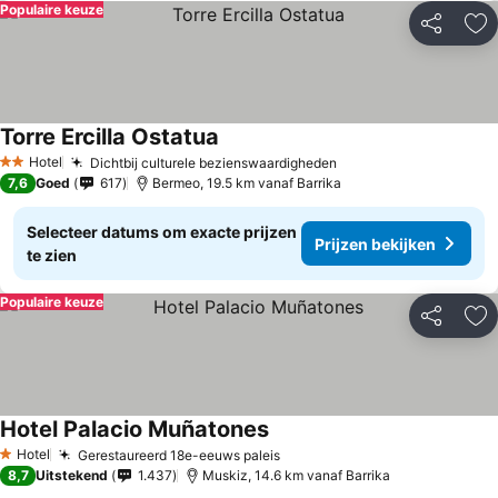
Populaire keuze
Delen
To
Torre Ercilla Ostatua
Hotel
Dichtbij culturele bezienswaardigheden
2 Sterren
7,6
Goed
617
Bermeo, 19.5 km vanaf Barrika
Selecteer datums om exacte prijzen
Prijzen bekijken
te zien
Populaire keuze
Delen
To
Hotel Palacio Muñatones
Hotel
Gerestaureerd 18e-eeuws paleis
1 Sterren
8,7
Uitstekend
1.437
Muskiz, 14.6 km vanaf Barrika