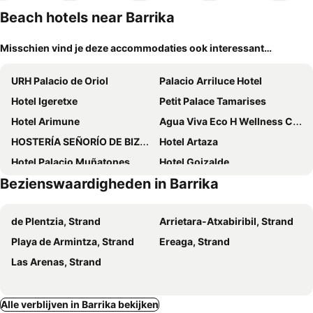
Beach hotels near Barrika
Misschien vind je deze accommodaties ook interessant…
URH Palacio de Oriol
Palacio Arriluce Hotel
Hotel Igeretxe
Petit Palace Tamarises
Hotel Arimune
Agua Viva Eco H Wellness Castro Urdiales
HOSTERÍA SEÑORÍO DE BIZKAIA
Hotel Artaza
Hotel Palacio Muñatones
Hotel Goizalde
Bezienswaardigheden in Barrika
Torre Ercilla Ostatua
Torrontero con vistas al mar
KAIAN MAITEA
de Plentzia, Strand
Arrietara-Atxabiribil, Strand
Playa de Armintza, Strand
Ereaga, Strand
Las Arenas, Strand
Alle verblijven in Barrika bekijken