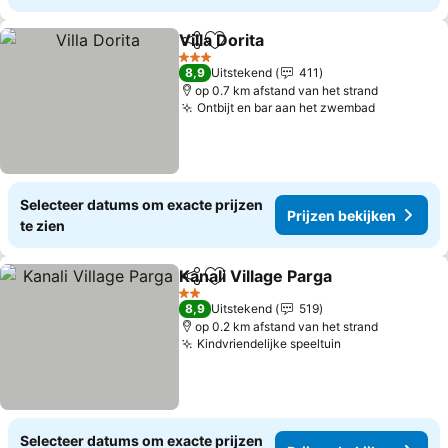
Villa Dorita
Delen
Toevoegen aan favorieten
3 Sterren
8,9
Uitstekend
411
op 0.7 km afstand van het strand
Ontbijt en bar aan het zwembad
Selecteer datums om exacte prijzen
Prijzen bekijken
te zien
Kanali Village Parga
Delen
Toevoegen aan favorieten
2 Sterren
8,9
Uitstekend
519
op 0.2 km afstand van het strand
Kindvriendelijke speeltuin
Selecteer datums om exacte prijzen