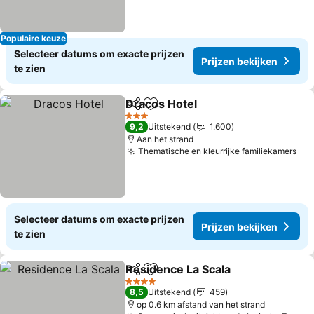
Populaire keuze
Selecteer datums om exacte prijzen
Prijzen bekijken
te zien
Dracos Hotel
Delen
Toevoegen aan favorieten
3 Sterren
9,2
Uitstekend
1.600
Aan het strand
Thematische en kleurrijke familiekamers
Selecteer datums om exacte prijzen
Prijzen bekijken
te zien
Residence La Scala
Delen
Toevoegen aan favorieten
4 Sterren
8,5
Uitstekend
459
op 0.6 km afstand van het strand