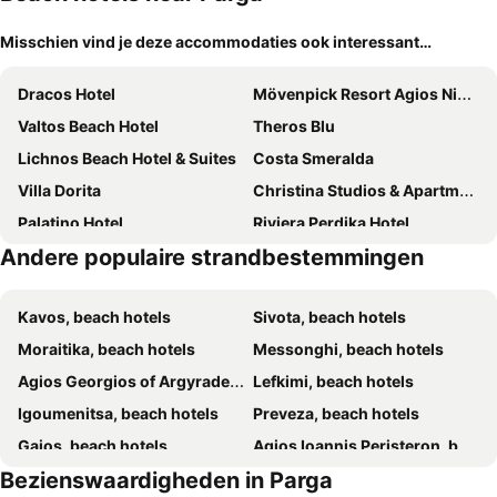
Misschien vind je deze accommodaties ook interessant…
Dracos Hotel
Mövenpick Resort Agios Nikolaos Sivota
Valtos Beach Hotel
Theros Blu
Lichnos Beach Hotel & Suites
Costa Smeralda
Villa Dorita
Christina Studios & Apartments
Palatino Hotel
Riviera Perdika Hotel
Andere populaire strandbestemmingen
Residence La Scala
Mare Blu
Prima Vista Beachfront Boutique Hotel
Arilla Beach Hotel
Kavos, beach hotels
Sivota, beach hotels
Agnanti
Karavostasi Beach
Moraitika, beach hotels
Messonghi, beach hotels
Vrachos Beach
Kanali Village Parga
Agios Georgios of Argyrades, beach hotels
Lefkimi, beach hotels
Enjoy Lichnos Bay Village, Camping, Hotel and Apartments
Sappho Hotel
Igoumenitsa, beach hotels
Preveza, beach hotels
Villa Angelika
Vassilis Guest House
Gaios, beach hotels
Agios Ioannis Peristeron, beach hotels
Sivota Seascape
Hotel Mikros Paradisos
Bezienswaardigheden in Parga
Kastrosikia, beach hotels
Perdika, beach hotels
Anemolia Parga Suites
Valtos Ionion