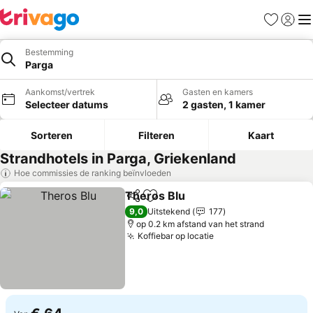
Favorieten
Aanmel
Me
Bestemming
Parga
Aankomst/vertrek
Gasten en kamers
Selecteer datums
2 gasten, 1 kamer
Sorteren
Filteren
Kaart
Strandhotels in Parga, Griekenland
Hoe commissies de ranking beïnvloeden
Theros Blu
Delen
Toevoegen aan favorieten
9,0
Uitstekend
177
op 0.2 km afstand van het strand
Koffiebar op locatie