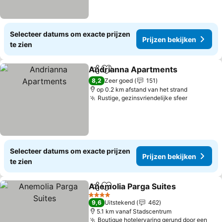
Selecteer datums om exacte prijzen
Prijzen bekijken
te zien
Andrianna Apartments
Delen
Toevoegen aan favorieten
8,2
Zeer goed
151
op 0.2 km afstand van het strand
Rustige, gezinsvriendelijke sfeer
Selecteer datums om exacte prijzen
Prijzen bekijken
te zien
Anemolia Parga Suites
Delen
Toevoegen aan favorieten
4 Sterren
9,6
Uitstekend
462
5.1 km vanaf Stadscentrum
Boutique hotelervaring gerund door een