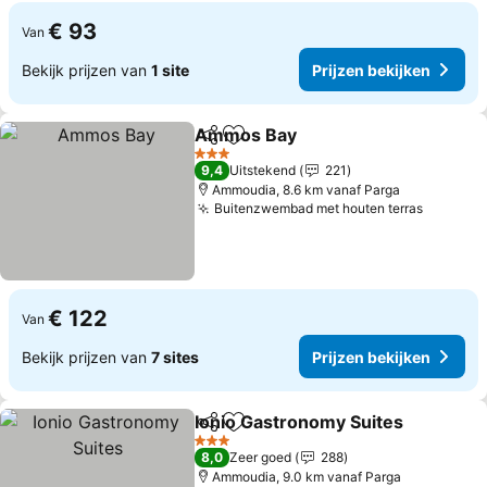
€ 93
Van
Bekijk prijzen van
1 site
Prijzen bekijken
Ammos Bay
Delen
Toevoegen aan favorieten
3 Sterren
9,4
Uitstekend
221
Ammoudia, 8.6 km vanaf Parga
Buitenzwembad met houten terras
€ 122
Van
Bekijk prijzen van
7 sites
Prijzen bekijken
Ionio Gastronomy Suites
Delen
Toevoegen aan favorieten
3 Sterren
8,0
Zeer goed
288
Ammoudia, 9.0 km vanaf Parga