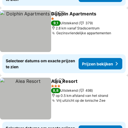
Dolphin Apartments
Delen
Toevoegen aan favorieten
1 Sterren
9,1
Uitstekend
379
2.8 km vanaf Stadscentrum
Gezinsvriendelijke appartementen
Selecteer datums om exacte prijzen
Prijzen bekijken
te zien
Alea Resort
Delen
Toevoegen aan favorieten
3 Sterren
8,8
Uitstekend
498
op 0.5 km afstand van het strand
Vrij uitzicht op de Ionische Zee