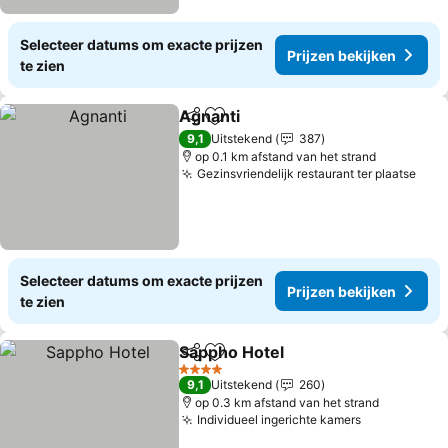
Selecteer datums om exacte prijzen
Prijzen bekijken
te zien
Agnanti
Delen
Toevoegen aan favorieten
9,1
Uitstekend
387
op 0.1 km afstand van het strand
Gezinsvriendelijk restaurant ter plaatse
Selecteer datums om exacte prijzen
Prijzen bekijken
te zien
Sappho Hotel
Delen
Toevoegen aan favorieten
4 Sterren
9,1
Uitstekend
260
op 0.3 km afstand van het strand
Individueel ingerichte kamers