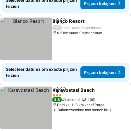
Selecteer datums om exacte prijzen
Prijzen bekijken
te zien
Bianco Resort
Delen
Toevoegen aan favorieten
/
Geen score beschikbaar
0.5 km vanaf Stadscentrum
Selecteer datums om exacte prijzen
Prijzen bekijken
te zien
Karavostasi Beach
Delen
Toevoegen aan favorieten
3 Sterren
8,8
Uitstekend
409
Perdika, 11.0 km vanaf Parga
Buitenzwembad met stenen brug