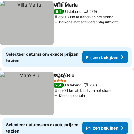
Villa Maria
Delen
Toevoegen aan favorieten
9,1
Uitstekend
279
op 0.3 km afstand van het strand
Balkons met schilderachtig uitzicht
Selecteer datums om exacte prijzen
Prijzen bekijken
te zien
Mare Blu
Delen
Toevoegen aan favorieten
4 Sterren
9,4
Uitstekend
267
op 0.1 km afstand van het strand
Kinderspeeltuin
Selecteer datums om exacte prijzen
Prijzen bekijken
te zien