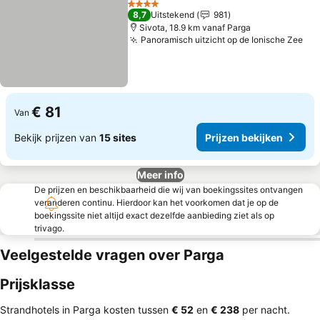
4 Sterren
8,7
Uitstekend
981
Sivota, 18.9 km vanaf Parga
Panoramisch uitzicht op de Ionische Zee
€ 81
Van
Bekijk prijzen van
15 sites
Prijzen bekijken
Meer info
De prijzen en beschikbaarheid die wij van boekingssites ontvangen
veranderen continu. Hierdoor kan het voorkomen dat je op de
boekingssite niet altijd exact dezelfde aanbieding ziet als op
trivago.
Veelgestelde vragen over Parga
Prijsklasse
Strandhotels in Parga kosten tussen
‎€ 52
en
‎€ 238
per nacht.