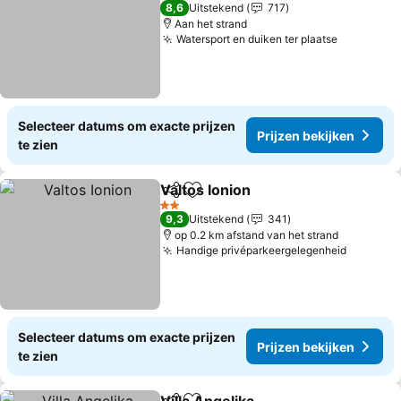
4 Sterren
8,6
Uitstekend
717
Aan het strand
Watersport en duiken ter plaatse
Selecteer datums om exacte prijzen
Prijzen bekijken
te zien
Valtos Ionion
Delen
Toevoegen aan favorieten
2 Sterren
9,3
Uitstekend
341
op 0.2 km afstand van het strand
Handige privéparkeergelegenheid
Selecteer datums om exacte prijzen
Prijzen bekijken
te zien