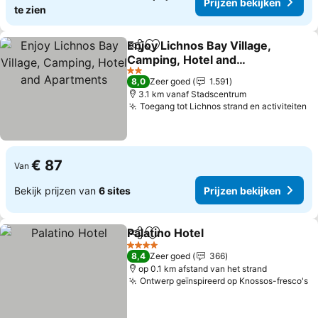
Prijzen bekijken
te zien
Enjoy Lichnos Bay Village,
Delen
Toevoegen aan favorieten
Camping, Hotel and
Apartments
2 Sterren
8,0
Zeer goed
1.591
3.1 km vanaf Stadscentrum
Toegang tot Lichnos strand en activiteiten
€ 87
Van
Bekijk prijzen van
6 sites
Prijzen bekijken
Palatino Hotel
Delen
Toevoegen aan favorieten
4 Sterren
8,4
Zeer goed
366
op 0.1 km afstand van het strand
Ontwerp geïnspireerd op Knossos-fresco's