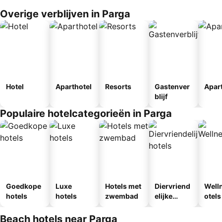
Overige verblijven in Parga
Hotel
Aparthotel
Resorts
Gastenver
Apar
blijf
Populaire hotelcategorieën in Parga
Goedkope
Luxe
Hotels met
Diervriend
Well
hotels
hotels
zwembad
elijke
otels
hotels
Beach hotels near Parga