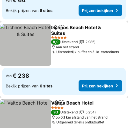
€ 64
Van
Bekijk prijzen van
6 sites
Prijzen bekijken
Lichnos Beach Hotel &
Delen
Toevoegen aan favorieten
Suites
5 Sterren
8,9
Uitstekend
2.985
Aan het strand
Uitzonderlijk buffet en à-la-cartediners
€ 238
Van
Bekijk prijzen van
6 sites
Prijzen bekijken
Valtos Beach Hotel
Delen
Toevoegen aan favorieten
4 Sterren
9,1
Uitstekend
5.254
op 0.1 km afstand van het strand
Uitgebreid Grieks ontbijtbuffet