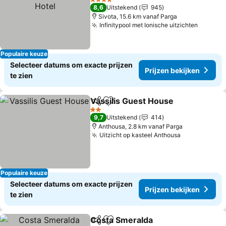
4 Sterren
8,6
Uitstekend
945
Sivota, 15.6 km vanaf Parga
Infinitypool met Ionische uitzichten
Populaire keuze
Selecteer datums om exacte prijzen
Prijzen bekijken
te zien
Vassilis Guest House
Delen
Toevoegen aan favorieten
2 Sterren
9,7
Uitstekend
414
Anthousa, 2.8 km vanaf Parga
Uitzicht op kasteel Anthousa
Populaire keuze
Selecteer datums om exacte prijzen
Prijzen bekijken
te zien
Costa Smeralda
Delen
Toevoegen aan favorieten