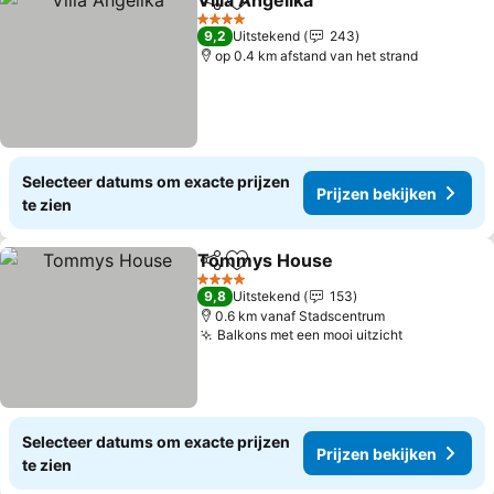
Villa Angelika
Delen
Toevoegen aan favorieten
4 Sterren
9,2
Uitstekend
243
op 0.4 km afstand van het strand
Selecteer datums om exacte prijzen
Prijzen bekijken
te zien
Tommys House
Delen
Toevoegen aan favorieten
4 Sterren
9,8
Uitstekend
153
0.6 km vanaf Stadscentrum
Balkons met een mooi uitzicht
Selecteer datums om exacte prijzen
Prijzen bekijken
te zien