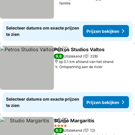
familie
Selecteer datums om exacte prijzen
Prijzen bekijken
te zien
Petros Studios Valtos
Delen
Toevoegen aan favorieten
9,6
Uitstekend
328
op 0.1 km afstand van het strand
Ontspanning aan de rivier
Selecteer datums om exacte prijzen
Prijzen bekijken
te zien
Studio Margaritis
Delen
Toevoegen aan favorieten
4 Sterren
9,5
Uitstekend
12