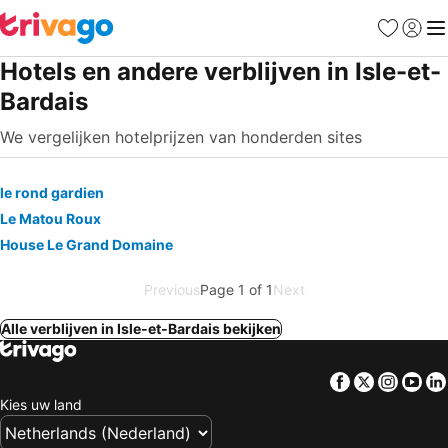
Favorieten
Aanmel
Me
Hotels en andere verblijven in Isle-et-
Bardais
We vergelijken hotelprijzen van honderden sites
le rond gardien
Le Matou Roux
House Le Grand Domaine
Previous
Page 1 of 1
Next
Alle verblijven in Isle-et-Bardais bekijken
Facebook
Twitter
Insta
Yo
Kies uw land