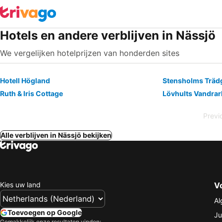
Hotels en andere verblijven in Nässjö
We vergelijken hotelprijzen van honderden sites
Hotell Högland
Stensholms Träd
Ruth & Iris Cottage
Lövhults Vandra
Previ
Alle verblijven in Nässjö bekijken
Kies uw land
V
Al
Toevoegen op Google
Ju
Gemakkelijk onze resultaten vinden: