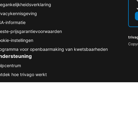
egankelijkheidsverklaring
ivacykennisgeving
A-informatie
este-prijsgarantievoorwaarden
triva
okie-instellingen
Copyr
ogramma voor openbaarmaking van kwetsbaarheden
ndersteuning
lpcentrum
tdek hoe trivago werkt