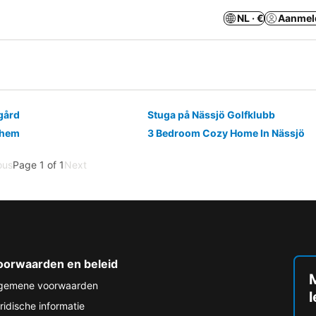
NL · €
Aanmel
gård
Stuga på Nässjö Golfklubb
rhem
3 Bedroom Cozy Home In Nässjö
ous
Page 1 of 1
Next
oorwaarden en beleid
M
gemene voorwaarden
ridische informatie