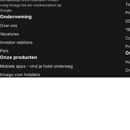
To
voeg trivago toe als voorkeursbron op
Google.
Pr
Onderneming
DS
Over ons
*B
Vacatures
Co
Investor relations
Pr
Pers
O
Onze producten
Hu
Mobiele apps - vind je hotel onderweg
On
trivago voor hoteliers