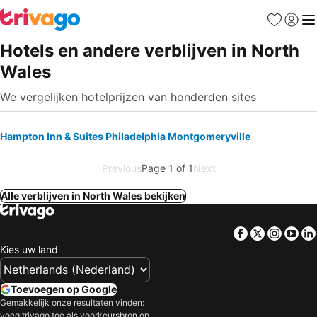
Favorieten
Aanmel
Me
Hotels en andere verblijven in North
Wales
We vergelijken hotelprijzen van honderden sites
Hampton Inn & Suites Philadelphia Montgomeryville
Previous
Page 1 of 1
Next
Alle verblijven in North Wales bekijken
Facebook
Twitter
Insta
Yo
Kies uw land
Toevoegen op Google
Gemakkelijk onze resultaten vinden:
voeg trivago toe als voorkeursbron op