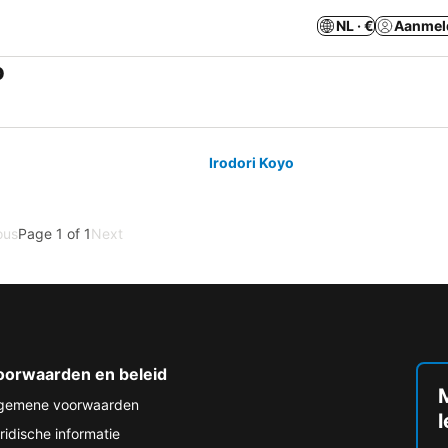
NL · €
Aanmel
o
Irodori Koyo
ous
Page 1 of 1
Next
oorwaarden en beleid
M
gemene voorwaarden
ridische informatie