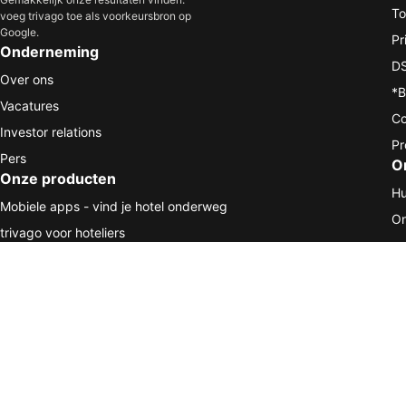
To
voeg trivago toe als voorkeursbron op
Google.
Pr
Onderneming
DS
Over ons
*B
Vacatures
Co
Investor relations
Pr
Pers
O
Onze producten
Hu
Mobiele apps - vind je hotel onderweg
On
trivago voor hoteliers