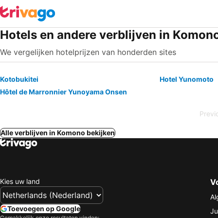
Hotels en andere verblijven in Komon
We vergelijken hotelprijzen van honderden sites
Kotobukitei
Hotel Yunomoto
Hôtel de Marronnier Yunoyama Onsen
Previ
Alle verblijven in Komono bekijken
Kies uw land
V
Al
Toevoegen op Google
Ju
Gemakkelijk onze resultaten vinden: