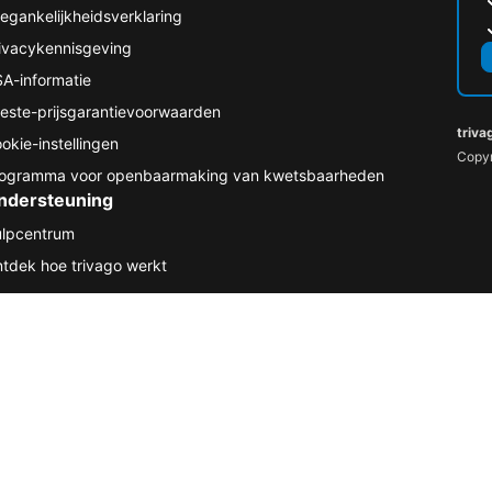
egankelijkheidsverklaring
ivacykennisgeving
A-informatie
este-prijsgarantievoorwaarden
triva
okie-instellingen
Copyr
ogramma voor openbaarmaking van kwetsbaarheden
ndersteuning
lpcentrum
tdek hoe trivago werkt