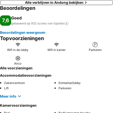
Alle verblijven in Andong bekijken
Beoordelingen
Goed
7,6
gebaseerd op 932 scores van
topsites
Beoordelingen weergeven
Topvoorzieningen
Wifi in de lobby
Wifi in kamer
Parkeren
Airco
Alle voorzieningen
Accommodatievoorzieningen
Zakencentrum
Entreehal/lobby
Lift
Parkeren
Meer info
Kamervoorzieningen
Bad
Badkamer met douche