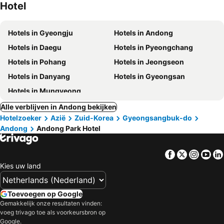
Hotel
Hotels in Gyeongju
Hotels in Andong
Hotels in Daegu
Hotels in Pyeongchang
Hotels in Pohang
Hotels in Jeongseon
Hotels in Danyang
Hotels in Gyeongsan
Hotels in Mungyeong
Alle verblijven in Andong bekijken
Hotelzoeker
Azië
Zuid-Korea
Gyeongsangbuk-do
Andong
Andong Park Hotel
Facebook
Twitter
Insta
Yo
Kies uw land
Toevoegen op Google
Gemakkelijk onze resultaten vinden:
voeg trivago toe als voorkeursbron op
Google.