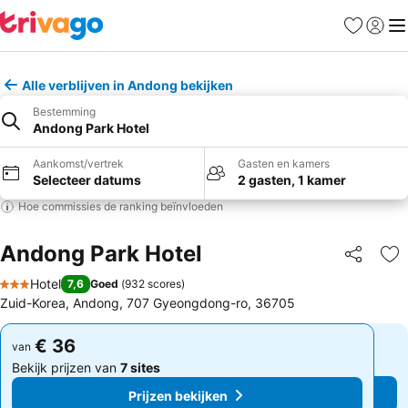
Favorieten
Aanmel
Me
Alle verblijven in Andong bekijken
Bestemming
Andong Park Hotel
Aankomst/vertrek
Gasten en kamers
Selecteer datums
2 gasten, 1 kamer
Hoe commissies de ranking beïnvloeden
Andong Park Hotel
Delen
To
Hotel
7,6
Goed
(
932 scores
)
3 Sterren
Zuid-Korea, Andong, 707 Gyeongdong-ro, 36705
€ 36
€ 36
van
van
Bekijk prijzen van
7 sites
Bekijk prijzen van
7 sites
Prijzen bekijken
Prijzen bekijken