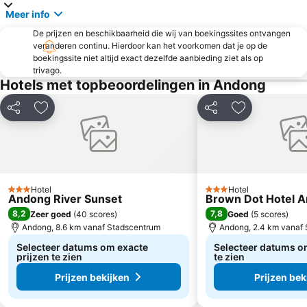
Meer info
De prijzen en beschikbaarheid die wij van boekingssites ontvangen
veranderen continu. Hierdoor kan het voorkomen dat je op de
boekingssite niet altijd exact dezelfde aanbieding ziet als op
trivago.
Hotels met topbeoordelingen in Andong
Delen
Toevoegen aan favorieten
Delen
Toevoegen aa
Hotel
Hotel
3 Sterren
3 Sterren
Andong River Sunset
Brown Dot Hotel 
8,2
7,8
Zeer goed
(
40 scores
)
Goed
(
5 scores
)
Andong, 8.6 km vanaf Stadscentrum
Andong, 2.4 km vanaf
Selecteer datums om exacte
Selecteer datums om
prijzen te zien
te zien
Prijzen bekijken
Prijzen bek