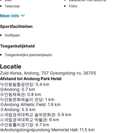
Televisie
Föhn
Meer info
Sportfaciliteiten
Golfbaan
Toegankelijkheid
Toegankelijke parkeerplaats
Locatie
Zuid-Korea, Andong, 707 Gyeongdong-ro, 36705
Afstand tot Andong Park Hotel
안동탈춤공연장
:
0.4
km
Andong
:
0.7
km
안동체육관
:
0.8
km
안동문화예술의 전당
:
1
km
Andong Athletic Field
:
1.9
km
Andong
:
5.5
km
국립경국대학교 솔뫼문화관
:
5.9
km
국립경국대학교 박물관
:
6
km
안동롤러경기장
:
6.7
km
Andongdongnipundong Memorial Hall
:
11.5
km