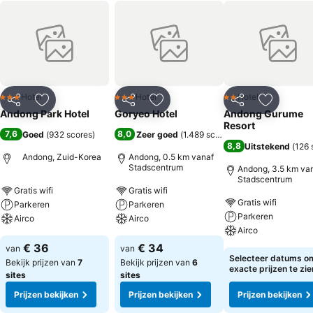
Hotel
Hotel
Hotel
3 Sterren
3 Sterren
2 Sterren
Delen
Toevoegen aan favorieten
Delen
Toevoegen aan favorieten
Delen
Toevoege
Andong Park Hotel
Goryeo Hotel
Andong Gurume
Resort
7,6
8,0
Goed
(
932 scores
)
Zeer goed
(
1.489 scores
)
8,8
Uitstekend
(
126 
Andong, Zuid-Korea
Andong, 0.5 km vanaf
Stadscentrum
Andong, 3.5 km va
Stadscentrum
Gratis wifi
Gratis wifi
Gratis wifi
Parkeren
Parkeren
Parkeren
Airco
Airco
Airco
€ 36
€ 34
van
van
Selecteer datums o
Bekijk prijzen van
7
Bekijk prijzen van
6
exacte prijzen te zie
sites
sites
Prijzen bekijken
Prijzen bekijken
Prijzen bekijken