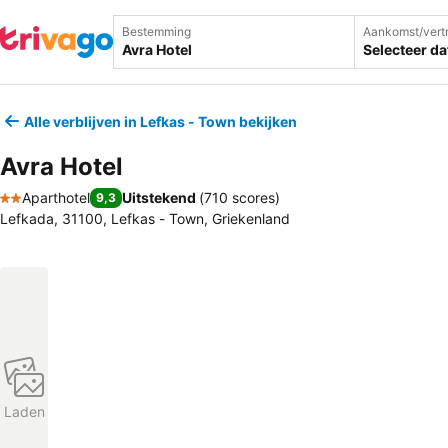
Bestemming
Aankomst/vert
Selecteer d
Alle verblijven in Lefkas - Town bekijken
Avra Hotel
Aparthotel
Uitstekend
(
710 scores
)
9,3
2 Sterren
Lefkada, 31100, Lefkas - Town, Griekenland
Laden