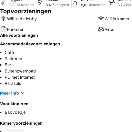
8,8
Uitstekend
8,4
Zeer goed
9,0
Uitstekend
8,2
Zeer
Topvoorzieningen
Wifi in de lobby
Wifi in kamer
Parkeren
Airco
Alle voorzieningen
Accommodatievoorzieningen
Café
Parkeren
Bar
Buitenzwembad
PC met internet
Parasols
Meer info
Voor kinderen
Babybedje
Kamervoorzieningen