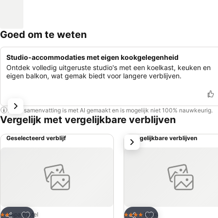
Goed om te weten
Studio-accommodaties met eigen kookgelegenheid
Ontdek volledig uitgeruste studio's met een koelkast, keuken en
eigen balkon, wat gemak biedt voor langere verblijven.
Deze samenvatting is met AI gemaakt en is mogelijk niet 100% nauwkeurig.
Vergelijk met vergelijkbare verblijven
Geselecteerd verblijf
Vergelijkbare verblijven
volgende
Toevoegen aan favorieten
Toevoegen aan favo
Aparthotel
Hotel
2 Sterren
4 Sterren