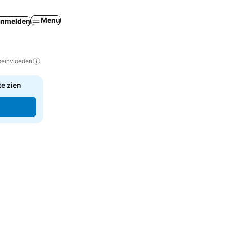
Menu
nmelden
beïnvloeden
te zien