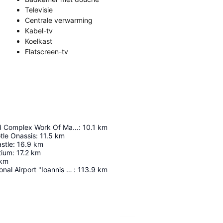
Televisie
Centrale verwarming
Kabel-tv
Koelkast
Flatscreen-tv
Monument And Complex Work Of Man And Nature
:
10.1
km
otle Onassis
:
11.5
km
stle
:
16.9
km
tium
:
17.2
km
km
Corfu International Airport "Ioannis Kapodistrias"
:
113.9
km