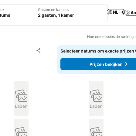
rek
Gasten en kamers
NL · €
Aa
atums
2 gasten, 1 kamer
Hoe commissies de ranking 
Toevoegen aan favorieten
Selecteer datums om exacte prijzen 
Delen
Prijzen bekijken
Laden
Laden