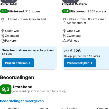
Delen
Delen
Avra Hotel
Crystal Waters
9,3
9,4
Uitstekend
(
710 scores
)
Uitstekend
(
2.367 scores
)
Lefkas - Town, Griekenland
Lefkas - Town, 8.9 km vanaf
Stadscentrum
Gratis wifi
Gratis wifi
Zwembad
Zwembad
Parkeren
Wellness
Selecteer datums om exacte prijzen
€ 126
van
te zien
Bekijk prijzen van
19 sites
Prijzen bekijken
Prijzen bekijken
Beoordelingen
Uitstekend
9,3
gebaseerd op 710 scores van
topsites
Beoordelingen weergeven
Hygiëne
Locatie
Service
Comfort