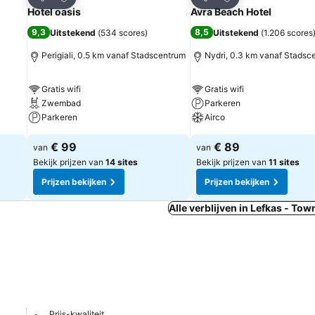
Delen
Delen
Hotel oasis
Avra Beach Hotel
9,3
8,5
Uitstekend
(
534 scores
)
Uitstekend
(
1.206 scores
Perigiali, 0.5 km vanaf Stadscentrum
Nydri, 0.3 km vanaf Stadsc
Gratis wifi
Gratis wifi
Zwembad
Parkeren
Parkeren
Airco
€ 99
€ 89
van
van
Bekijk prijzen van
14 sites
Bekijk prijzen van
11 sites
Prijzen bekijken
Prijzen bekijken
Alle verblijven in Lefkas - Tow
Prijs-kwaliteit