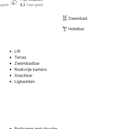
 goed
8,3
Zeer goed
Zwembad
Hotelbar
Lift
Terras
Zwembadbar
Rookvrije kamers
Snackbar
Ligbedden
Badkamer met douche