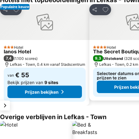
Hotels met topbeoordelingen in Lefkas - Town
Populaire keuze
Toevoegen aan favorieten
Toevoegen aan 
Delen
Delen
Hotel
Hotel
3 Sterren
4 Sterren
Ianos Hotel
The Secret Boutiq
7,4
9,3
(
1.100 scores
)
Uitstekend
(
328 sco
Lefkas - Town, 0.4 km vanaf Stadscentrum
Lefkas - Town, 0.2 km
Selecteer datums o
€ 55
van
prijzen te zien
Bekijk prijzen van
9 sites
Prijzen bek
Prijzen bekijken
Overige verblijven in Lefkas - Town