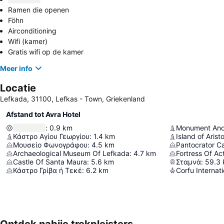
Ramen die openen
Föhn
Airconditioning
Wifi (kamer)
Gratis wifi op de kamer
Meer info
Locatie
Lefkada, 31100, Lefkas - Town, Griekenland
Afstand tot Avra Hotel
:
0.9
km
Κάστρο Αγίου Γεωργίου
:
1.4
km
Island of Arist
Μουσείο Φωνογράφου
:
4.5
km
Pantocrator Ca
Archaeological Museum Of Lefkada
:
4.7
km
Fortress Of Ac
Castle Of Santa Maura
:
5.6
km
Σταμνά
:
59.3
Κάστρο Γρίβα ή Τεκέ
:
6.2
km