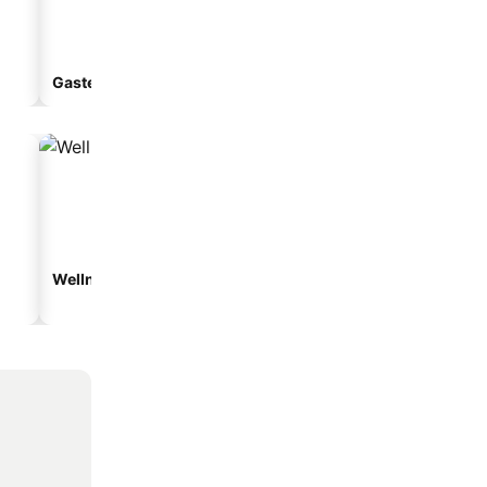
Gastenverblijf
Aparthotel
Wellnesshotels
Strandhotels