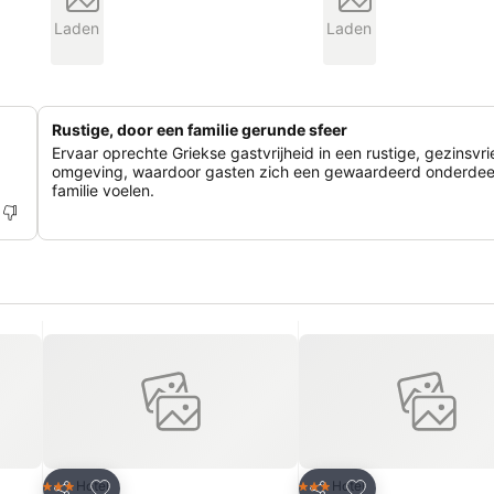
Laden
Laden
Rustige, door een familie gerunde sfeer
Ervaar oprechte Griekse gastvrijheid in een rustige, gezinsvri
omgeving, waardoor gasten zich een gewaardeerd onderdee
familie voelen.
rieten
Toevoegen aan favorieten
Toevoegen aan fa
Hotel
Hotel
3 Sterren
3 Sterren