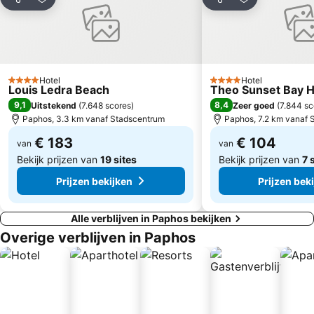
Delen
Toevoegen aan favorieten
Delen
Toevoegen aa
Hotel
Hotel
4 Sterren
4 Sterren
Louis Ledra Beach
Theo Sunset Bay H
9,1
8,4
Uitstekend
(
7.648 scores
)
Zeer goed
(
7.844 sc
Paphos, 3.3 km vanaf Stadscentrum
Paphos, 7.2 km vanaf 
€ 183
€ 104
van
van
Bekijk prijzen van
19 sites
Bekijk prijzen van
7 
Prijzen bekijken
Prijzen bek
Alle verblijven in Paphos bekijken
Overige verblijven in Paphos