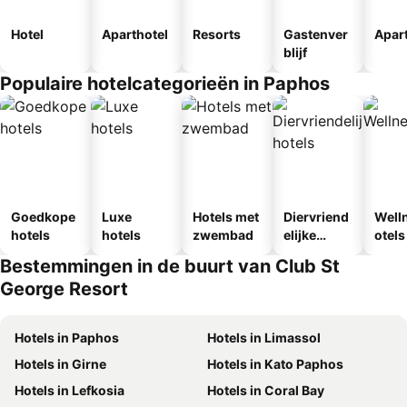
Hotel
Aparthotel
Resorts
Gastenver
Apar
blijf
Populaire hotelcategorieën in Paphos
Goedkope
Luxe
Hotels met
Diervriend
Well
hotels
hotels
zwembad
elijke
otels
hotels
Bestemmingen in de buurt van Club St
George Resort
Hotels in Paphos
Hotels in Limassol
Hotels in Girne
Hotels in Kato Paphos
Hotels in Lefkosia
Hotels in Coral Bay