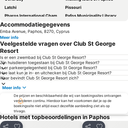
Latchi
Pissouri
Pharos International Chamber Music Festival
Pafos Municipality Library
Accommodatiegegevens
Pafos Aphrodite Festival
Saint Rafael’s Day - Pomos
Emba Avenue, Paphos, 8270, Cyprus
Pachyammos Beach
Town Hall of Pafos
Meer info
Tombs of the Kings
Aphrodite Hills Golf
Veelgestelde vragen over Club St George
Beach of Camping Area
Pomos Port
Resort
Ethnographical Museum of Pafos
Geroskipou Beach
Is er een zwembad bij Club St George Resort?
Zijn huisdieren toegestaan bij Club St George Resort?
Paphos' Amargeti
Kalopanagiotis
Is er parkeergelegenheid bij Club St George Resort?
Hoe laat kun je in- en uitchecken bij Club St George Resort?
The Retreat
Alykes
Waar bevindt Club St George Resort zich?
Mandria
FolKloric Museum of Pedoulas
Meer info
De prijzen en beschikbaarheid die wij van boekingssites ontvangen
veranderen continu. Hierdoor kan het voorkomen dat je op de
boekingssite niet altijd exact dezelfde aanbieding ziet als op
trivago.
Hotels met topbeoordelingen in Paphos