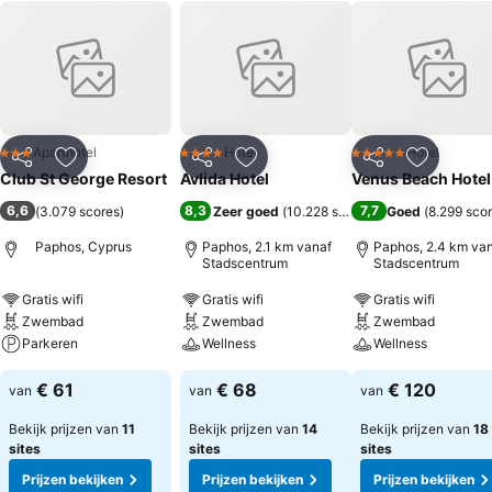
Aparthotel
Hotel
Hotel
3 Sterren
4 Sterren
5 Sterren
Delen
Toevoegen aan favorieten
Delen
Toevoegen aan favorieten
Delen
Toevoege
Club St George Resort
Avlida Hotel
Venus Beach Hotel
6,6
8,3
7,7
(
3.079 scores
)
Zeer goed
(
10.228 scores
)
Goed
(
8.299 sco
Paphos, Cyprus
Paphos, 2.1 km vanaf
Paphos, 2.4 km va
Stadscentrum
Stadscentrum
Gratis wifi
Gratis wifi
Gratis wifi
Zwembad
Zwembad
Zwembad
Parkeren
Wellness
Wellness
€ 61
€ 68
€ 120
van
van
van
Bekijk prijzen van
11
Bekijk prijzen van
14
Bekijk prijzen van
18
sites
sites
sites
Prijzen bekijken
Prijzen bekijken
Prijzen bekijken