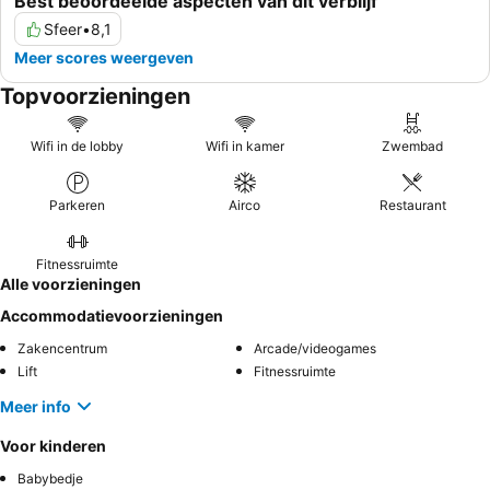
Best beoordeelde aspecten van dit verblijf
Sfeer
•
8,1
Meer scores weergeven
Topvoorzieningen
Wifi in de lobby
Wifi in kamer
Zwembad
Parkeren
Airco
Restaurant
Fitnessruimte
Alle voorzieningen
Accommodatievoorzieningen
Zakencentrum
Arcade/videogames
Lift
Fitnessruimte
Meer info
Voor kinderen
Babybedje