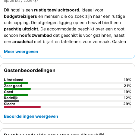
op: 29 May 2026
Dit hotel is een
rustig toevluchtsoord
, ideaal voor
budgetreizigers
en mensen die op zoek zijn naar een rustige
ontsnapping. De afgelegen ligging op een heuvel biedt een
prachtig uitzicht
. De accommodatie beschikt over een groot,
schoon
hoofdzwembad
dat geschikt is voor gezinnen, naast
een
arcadehal
met biljart en tafeltennis voor vermaak. Gasten
prijzen consequent het
behulpzame en vriendelijke personeel
,
Meer weergeven
met name de receptie- en schoonmaakteams, en waarderen de
kwaliteit van de beschikbare dineropties zoals
varkenskarbonades en tzatziki. Voor maximaal gemak en om de
Gastenbeoordelingen
omgeving te verkennen, is een
huurauto essentieel
.
Uitstekend
19
%
Zeer goed
21
%
Goed
19
%
Redelijk
12
%
Slecht
29
%
Beoordelingen weergeven