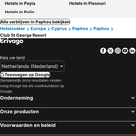
Hotels in Peyia
Hotels in Pissouri
Hotels in Polis
Alle verblijven in Paphos bekijken
Hotelzoeker
Europa
Cyprus
Paphos
Paphos
Club St George Resort
Facebook
Twitter
Insta
Yo
Kies uw land
Toevoegen op Google
Gemakkelijk onze resultaten vinden:
voeg trivago toe als voorkeursbron op
Google.
Onderneming
Onze producten
Voorwaarden en beleid