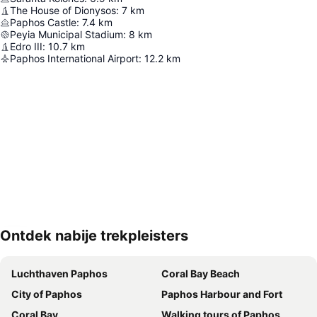
The House of Dionysos
:
7
km
Paphos Castle
:
7.4
km
Peyia Municipal Stadium
:
8
km
Edro III
:
10.7
km
Paphos International Airport
:
12.2
km
Ontdek nabije trekpleisters
Kaart uitvouwen
Luchthaven Paphos
Coral Bay Beach
City of Paphos
Paphos Harbour and Fort
Coral Bay
Walking tours of Paphos