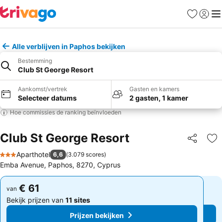
Favorieten
Aanmel
Me
Alle verblijven in Paphos bekijken
Bestemming
Club St George Resort
Aankomst/vertrek
Gasten en kamers
Selecteer datums
2 gasten, 1 kamer
Hoe commissies de ranking beïnvloeden
Club St George Resort
Delen
To
Aparthotel
6,6
(
3.079 scores
)
3 Sterren
Emba Avenue, Paphos, 8270, Cyprus
€ 61
€ 61
van
van
Bekijk prijzen van
11 sites
Bekijk prijzen van
11 sites
Prijzen bekijken
Prijzen bekijken