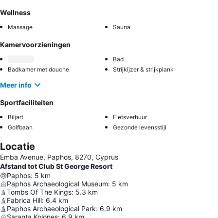
Wellness
Massage
Sauna
Kamervoorzieningen
Bad
Badkamer met douche
Strijkijzer & strijkplank
Meer info
Sportfaciliteiten
Biljart
Fietsverhuur
Golfbaan
Gezonde levensstijl
Locatie
Emba Avenue, Paphos, 8270, Cyprus
Afstand tot Club St George Resort
Paphos
:
5
km
Paphos Archaeological Museum
:
5
km
Tombs Of The Kings
:
5.3
km
Fabrica Hill
:
6.4
km
Paphos Archaeological Park
:
6.9
km
Saranta Kolones
:
6.9
km