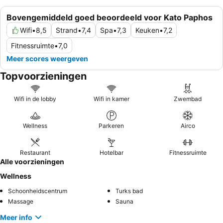
Bovengemiddeld goed beoordeeld voor Kato Paphos
Wifi
•
8,5
Strand
•
7,4
Spa
•
7,3
Keuken
•
7,2
Fitnessruimte
•
7,0
Meer scores weergeven
Topvoorzieningen
Wifi in de lobby
Wifi in kamer
Zwembad
Wellness
Parkeren
Airco
Restaurant
Hotelbar
Fitnessruimte
Alle voorzieningen
Wellness
Schoonheidscentrum
Turks bad
Massage
Sauna
Meer info