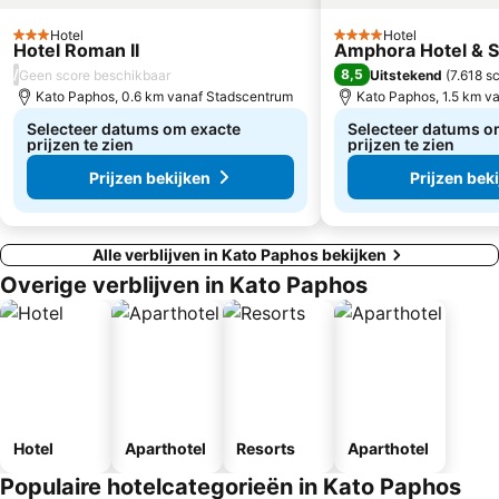
Hotel
Hotel
3 Sterren
4 Sterren
Hotel Roman II
Amphora Hotel & S
/
8,5
Geen score beschikbaar
Uitstekend
(
7.618 s
Kato Paphos, 0.6 km vanaf Stadscentrum
Kato Paphos, 1.5 km v
Selecteer datums om exacte
Selecteer datums o
prijzen te zien
prijzen te zien
Prijzen bekijken
Prijzen bek
Alle verblijven in Kato Paphos bekijken
Overige verblijven in Kato Paphos
Hotel
Aparthotel
Resorts
Aparthotel
Populaire hotelcategorieën in Kato Paphos