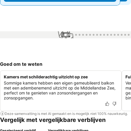
1 / 84
Goed om te weten
Kamers met schilderachtig uitzicht op zee
Fu
Sommige kamers hebben een eigen gemeubileerd balkon
Ve
met een adembenemend uitzicht op de Middellandse Zee,
ma
perfect om te genieten van zonsondergangen en
ge
zonsopgangen.
bi
Deze samenvatting is met AI gemaakt en is mogelijk niet 100% nauwkeurig.
Vergelijk met vergelijkbare verblijven
Geselecteerd verblijf
Vergelijkbare verblijven