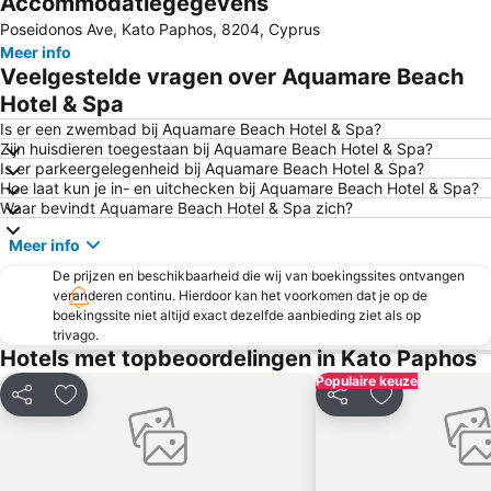
Accommodatiegegevens
Pafos Aphrodite Festival
Saint Rafael’s Day - Pomos
Poseidonos Ave, Kato Paphos, 8204, Cyprus
Pachyammos Beach
Tombs of the Kings
Meer info
Town Hall of Pafos
Aphrodite Hills Golf
Veelgestelde vragen over Aquamare Beach
Beach of Camping Area
Pomos Port
Hotel & Spa
Geroskipou Beach
Ethnographical Museum of Pafos
Is er een zwembad bij Aquamare Beach Hotel & Spa?
Zijn huisdieren toegestaan bij Aquamare Beach Hotel & Spa?
Paphos' Amargeti
Kalopanagiotis
Is er parkeergelegenheid bij Aquamare Beach Hotel & Spa?
Hoe laat kun je in- en uitchecken bij Aquamare Beach Hotel & Spa?
The Retreat
Mandria
Waar bevindt Aquamare Beach Hotel & Spa zich?
Alykes
FolKloric Museum of Pedoulas
Meer info
De prijzen en beschikbaarheid die wij van boekingssites ontvangen
veranderen continu. Hierdoor kan het voorkomen dat je op de
boekingssite niet altijd exact dezelfde aanbieding ziet als op
trivago.
Hotels met topbeoordelingen in Kato Paphos
Populaire keuze
Delen
Toevoegen aan favorieten
Delen
Toevoegen aa