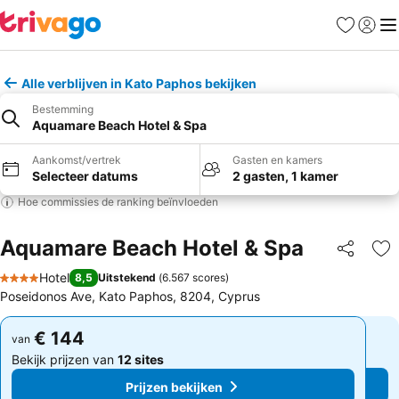
Favorieten
Aanmel
Me
Alle verblijven in Kato Paphos bekijken
Bestemming
Aquamare Beach Hotel & Spa
Aankomst/vertrek
Gasten en kamers
Selecteer datums
2 gasten, 1 kamer
Hoe commissies de ranking beïnvloeden
Aquamare Beach Hotel & Spa
Delen
To
Hotel
8,5
Uitstekend
(
6.567 scores
)
4 Sterren
Poseidonos Ave, Kato Paphos, 8204, Cyprus
€ 144
€ 144
van
van
Bekijk prijzen van
12 sites
Bekijk prijzen van
12 sites
Prijzen bekijken
Prijzen bekijken