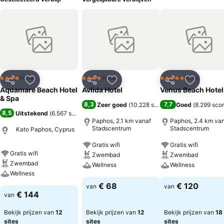
Hotel
Hotel
Hotel
4 Sterren
4 Sterren
5 Sterren
Delen
Toevoegen aan favorieten
Delen
Toevoegen aan favorieten
Delen
Toevoege
Aquamare Beach Hotel
Avlida Hotel
Venus Beach Hotel
& Spa
8,3
7,7
Zeer goed
(
10.228 scores
)
Goed
(
8.299 sco
8,5
Uitstekend
(
6.567 scores
)
Paphos, 2.1 km vanaf
Paphos, 2.4 km va
Stadscentrum
Stadscentrum
Kato Paphos, Cyprus
Gratis wifi
Gratis wifi
Gratis wifi
Zwembad
Zwembad
Zwembad
Wellness
Wellness
Wellness
€ 68
€ 120
van
van
€ 144
van
Bekijk prijzen van
12
Bekijk prijzen van
12
Bekijk prijzen van
18
sites
sites
sites