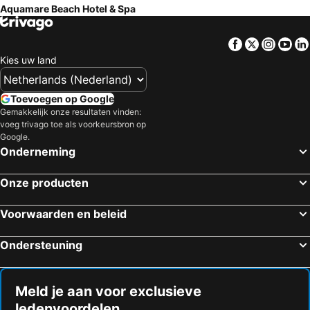
Aquamare Beach Hotel & Spa
Facebook
Twitter
Insta
Yo
Kies uw land
Toevoegen op Google
Gemakkelijk onze resultaten vinden:
voeg trivago toe als voorkeursbron op
Google.
Onderneming
Onze producten
Voorwaarden en beleid
Ondersteuning
Meld je aan voor exclusieve
ledenvoordelen