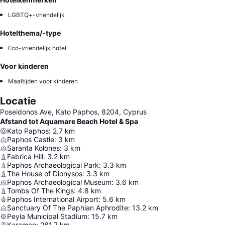
LGBTQ+-vriendelijk
Hotelthema/-type
Eco-vriendelijk hotel
Voor kinderen
Maaltijden voor kinderen
Locatie
Poseidonos Ave, Kato Paphos, 8204, Cyprus
Afstand tot Aquamare Beach Hotel & Spa
Kato Paphos
:
2.7
km
Paphos Castle
:
3
km
Saranta Kolones
:
3
km
Fabrica Hill
:
3.2
km
Paphos Archaeological Park
:
3.3
km
The House of Dionysos
:
3.3
km
Paphos Archaeological Museum
:
3.6
km
Tombs Of The Kings
:
4.8
km
Paphos International Airport
:
5.6
km
Sanctuary Of The Paphian Aphrodite
:
13.2
km
Peyia Municipal Stadium
:
15.7
km
Karaman
:
281.7
km