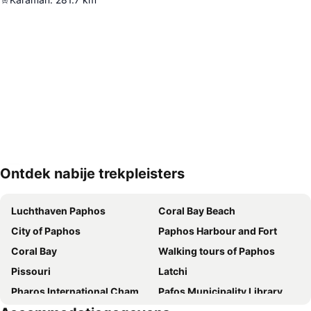
Ontdek nabije trekpleisters
Kaart uitvouwen
Luchthaven Paphos
Coral Bay Beach
City of Paphos
Paphos Harbour and Fort
Coral Bay
Walking tours of Paphos
Pissouri
Latchi
Pharos International Chamber Music Festival
Pafos Municipality Library