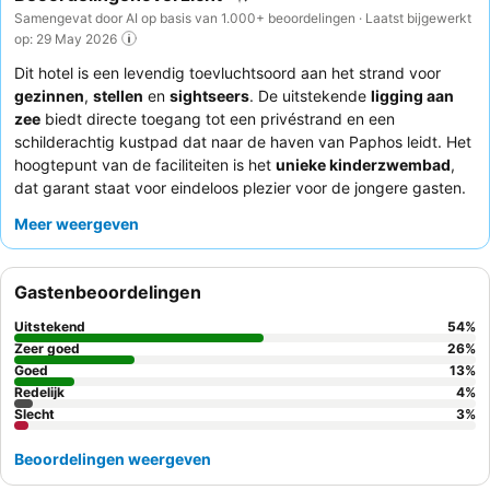
Samengevat door AI op basis van 1.000+ beoordelingen · Laatst bijgewerkt
op: 29 May 2026
Dit hotel is een levendig toevluchtsoord aan het strand voor
gezinnen
,
stellen
en
sightseers
. De uitstekende
ligging aan
zee
biedt directe toegang tot een privéstrand en een
schilderachtig kustpad dat naar de haven van Paphos leidt. Het
hoogtepunt van de faciliteiten is het
unieke kinderzwembad
,
dat garant staat voor eindeloos plezier voor de jongere gasten.
Gasten prijzen consequent het
diverse en hoogwaardige
Meer weergeven
culinaire aanbod
, vooral het uitgebreide
ontbijtbuffet
en de
thema-avonddiners. Voor een optimaal uitzicht kunt u
overwegen een kamer te boeken met een
balkon met zeezicht
.
Gastenbeoordelingen
Uitstekend
54
%
Zeer goed
26
%
Goed
13
%
Redelijk
4
%
Slecht
3
%
Beoordelingen weergeven