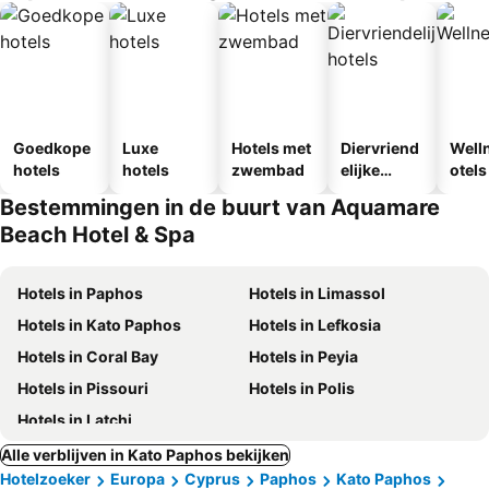
Goedkope
Luxe
Hotels met
Diervriend
Well
hotels
hotels
zwembad
elijke
otels
hotels
Bestemmingen in de buurt van Aquamare
Beach Hotel & Spa
Hotels in Paphos
Hotels in Limassol
Hotels in Kato Paphos
Hotels in Lefkosia
Hotels in Coral Bay
Hotels in Peyia
Hotels in Pissouri
Hotels in Polis
Hotels in Latchi
Alle verblijven in Kato Paphos bekijken
Hotelzoeker
Europa
Cyprus
Paphos
Kato Paphos