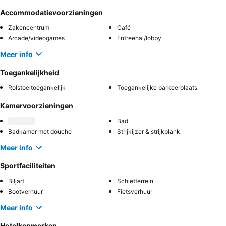
Accommodatievoorzieningen
Zakencentrum
Café
Arcade/videogames
Entreehal/lobby
Meer info
Toegankelijkheid
Rolstoeltoegankelijk
Toegankelijke parkeerplaats
Kamervoorzieningen
Bad
Badkamer met douche
Strijkijzer & strijkplank
Meer info
Sportfaciliteiten
Biljart
Schietterrein
Bootverhuur
Fietsverhuur
Meer info
Hotelkenmerken