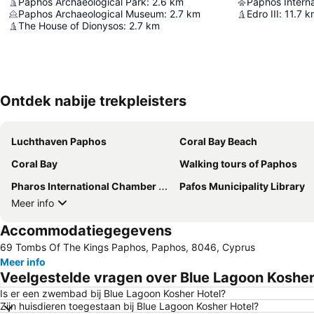
Paphos Archaeological Park
:
2.6
km
Paphos Interna
Paphos Archaeological Museum
:
2.7
km
Edro III
:
11.7
k
The House of Dionysos
:
2.7
km
Ontdek nabije trekpleisters
Luchthaven Paphos
Coral Bay Beach
Coral Bay
Walking tours of Paphos
Pharos International Chamber Music Festival
Pafos Municipality Library
Meer info
Accommodatiegegevens
69 Tombs Of The Kings Paphos, Paphos, 8046, Cyprus
Meer info
Veelgestelde vragen over Blue Lagoon Kosher
Is er een zwembad bij Blue Lagoon Kosher Hotel?
Zijn huisdieren toegestaan bij Blue Lagoon Kosher Hotel?