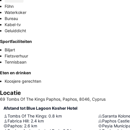
Föhn
Waterkoker
Bureau
Kabel-tv
Geluiddicht
Sportfaciliteiten
Biljart
Fietsverhuur
Tennisbaan
Eten en drinken
Koosjere gerechten
Locatie
69 Tombs Of The Kings Paphos, Paphos, 8046, Cyprus
Afstand tot Blue Lagoon Kosher Hotel
Tombs Of The Kings
:
0.8
km
Saranta Kolon
Fabrica Hill
:
2.4
km
Paphos Castle
Paphos
:
2.6
km
Peyia Municip