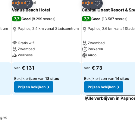
rieten
Toevoegen aan favorieten
Toevoegen aan fa
Hotel
Hotel
5 Sterren
4 Sterren
Delen
Delen
Venus Beach Hotel
Capital Coast Resort & Sp
7,7
7,7
Goed
(
8.299 scores
)
Goed
(
13.587 scores
)
ntrum
Paphos, 2.4 km vanaf Stadscentrum
Paphos, 2.6 km vanaf Stad
Gratis wifi
Zwembad
Zwembad
Parkeren
Wellness
Airco
€ 131
€ 73
van
van
Bekijk prijzen van
18 sites
Bekijk prijzen van
14 sites
Prijzen bekijken
Prijzen bekijken
Alle verblijven in Papho
agen