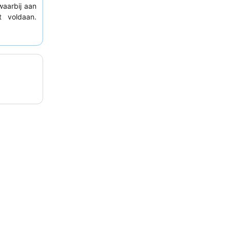
waarbij aan
t voldaan.
enheid aan
 meerdere
asis biedt
t bepaalde
n renovatie
zaam om de
oral tijdens
ing tot de
t hotel te