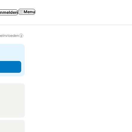
Menu
nmelden
beïnvloeden