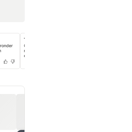
Toegewijde koosjere eetervaring
ronder
Geniet van heerlijke en overvloedige Glatt Kosher Leme
n
maaltijden, bereid door een Israëlische chef-kok in een 
eetzaal met uitzicht op zee, onder strikt rabbinaal toezi