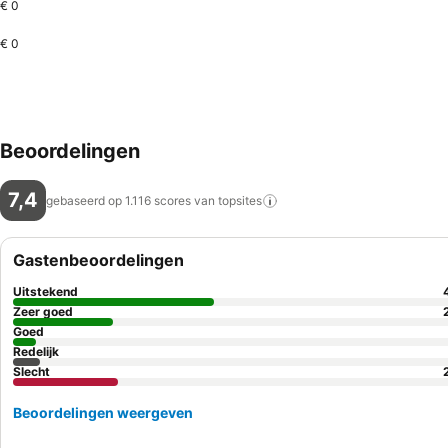
€ 0
€ 0
Beoordelingen
7,4
gebaseerd op 1.116 scores van
topsites
Gastenbeoordelingen
Uitstekend
Zeer goed
Goed
Redelijk
Slecht
Beoordelingen weergeven