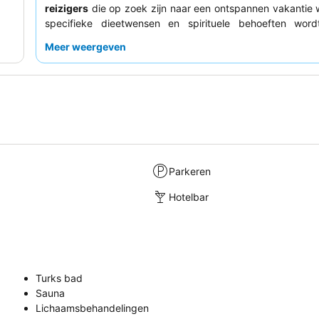
reizigers
die op zoek zijn naar een ontspannen vakantie 
specifieke dieetwensen en spirituele behoeften word
Gasten prijzen vaak de
ruime suites
en de verscheid
Meer weergeven
wateractiviteiten
die beschikbaar zijn, waaronder
zwembaden. Hoewel het hotel een comfortabele uitvalsb
om de omgeving te verkennen, merken veel gasten op da
aspecten van het overnachtingssted gedateerd zijn en aa
toe zijn. Om uw verblijf te verbeteren, is het raad
operationele status van alle faciliteiten te bevestigen, vo
het laagseizoen, en om de verwachtingen met betrekk
communicatie met de verschillende afdelingen van he
Parkeren
managen.
Hotelbar
Turks bad
Sauna
Lichaamsbehandelingen