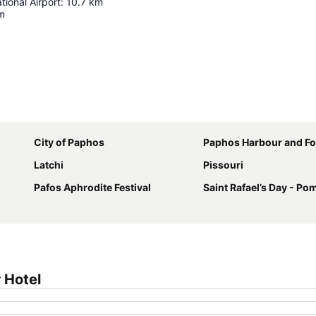
tional Airport
:
10.7
km
m
Kaart uitvouwen
City of Paphos
Paphos Harbour and Fo
Latchi
Pissouri
Pafos Aphrodite Festival
Saint Rafael’s Day - Po
 Hotel