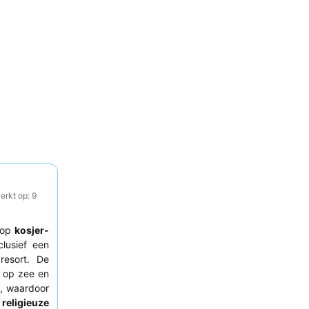
erkt op: 9
t op
kosjer-
nclusief een
resort. De
t op zee en
, waardoor
n
religieuze