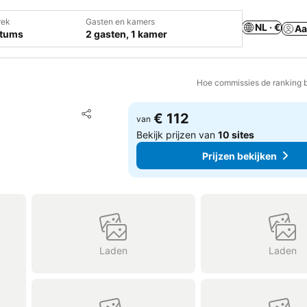
rek
Gasten en kamers
NL · €
Aa
atums
2 gasten, 1 kamer
Hoe commissies de ranking 
Toevoegen aan favorieten
€ 112
van
Delen
Bekijk prijzen van
10 sites
Prijzen bekijken
Laden
Laden