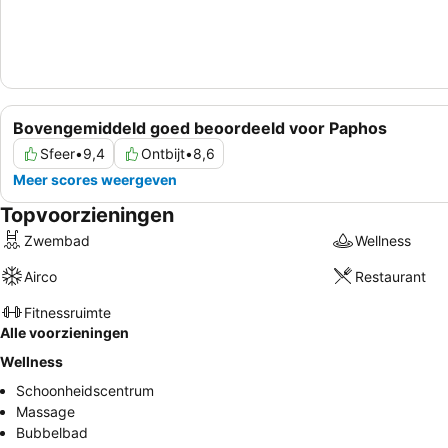
Bovengemiddeld goed beoordeeld voor Paphos
Sfeer
•
9,4
Ontbijt
•
8,6
Meer scores weergeven
Topvoorzieningen
Zwembad
Wellness
Airco
Restaurant
Fitnessruimte
Alle voorzieningen
Wellness
Schoonheidscentrum
Massage
Bubbelbad