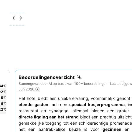
Beoordelingenoverzicht
Samengevat door AI op basis van 100+ beoordelingen · Laatst bijgew
44
%
Jun 2026
22
%
5
%
Het hotel biedt een unieke ervaring, voornamelijk gerich
6
%
etende gasten
met een
speciaal kosjerprogramma
, i
23
%
restaurant en synagoge, allemaal binnen een groter 
directe ligging aan het strand
biedt een prachtig uitzich
gemakkelijke toegang tot een schilderachtige promenade
het een aantrekkelijke keuze is voor
gezinnen
e