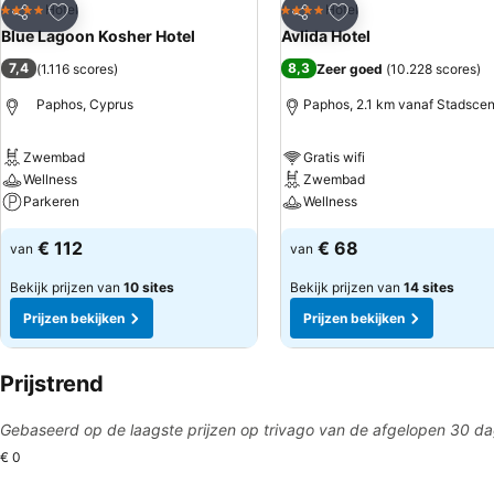
Toevoegen aan favorieten
Toevoegen aan favo
Hotel
Hotel
4 Sterren
4 Sterren
Delen
Delen
Blue Lagoon Kosher Hotel
Avlida Hotel
7,4
8,3
(
1.116 scores
)
Zeer goed
(
10.228 scores
)
Paphos, Cyprus
Paphos, 2.1 km vanaf Stadsce
Zwembad
Gratis wifi
Wellness
Zwembad
Parkeren
Wellness
€ 112
€ 68
van
van
Bekijk prijzen van
10 sites
Bekijk prijzen van
14 sites
Prijzen bekijken
Prijzen bekijken
Prijstrend
Gebaseerd op de laagste prijzen op trivago van de afgelopen 30 d
€ 0