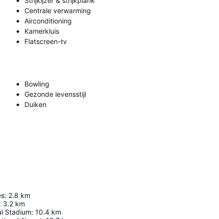
Strijkijzer & strijkplank
Centrale verwarming
Airconditioning
Kamerkluis
Flatscreen-tv
Bowling
Gezonde levensstijl
Duiken
es
:
2.8
km
:
3.2
km
al Stadium
:
10.4
km