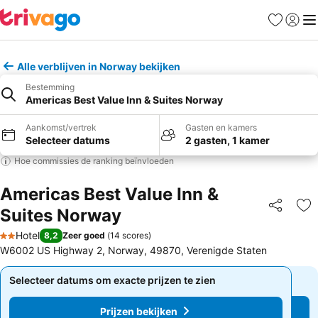
Favorieten
Aanmel
Me
Alle verblijven in Norway bekijken
Bestemming
Americas Best Value Inn & Suites Norway
Aankomst/vertrek
Gasten en kamers
Selecteer datums
2 gasten, 1 kamer
Hoe commissies de ranking beïnvloeden
Americas Best Value Inn &
Suites Norway
Delen
To
Hotel
8,2
Zeer goed
(
14 scores
)
2 Sterren
W6002 US Highway 2, Norway, 49870, Verenigde Staten
Selecteer datums om exacte prijzen te zien
Selecteer datums om exacte prijzen te zien
Prijzen bekijken
Prijzen bekijken