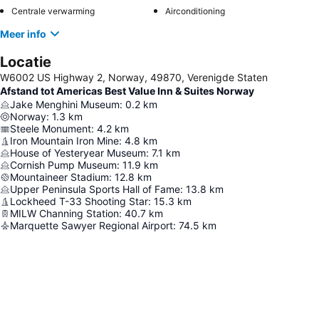
Centrale verwarming
Airconditioning
Meer info
Locatie
W6002 US Highway 2, Norway, 49870, Verenigde Staten
Afstand tot Americas Best Value Inn & Suites Norway
Jake Menghini Museum
:
0.2
km
Norway
:
1.3
km
Steele Monument
:
4.2
km
Iron Mountain Iron Mine
:
4.8
km
House of Yesteryear Museum
:
7.1
km
Cornish Pump Museum
:
11.9
km
Mountaineer Stadium
:
12.8
km
Upper Peninsula Sports Hall of Fame
:
13.8
km
Lockheed T-33 Shooting Star
:
15.3
km
MILW Channing Station
:
40.7
km
Marquette Sawyer Regional Airport
:
74.5
km