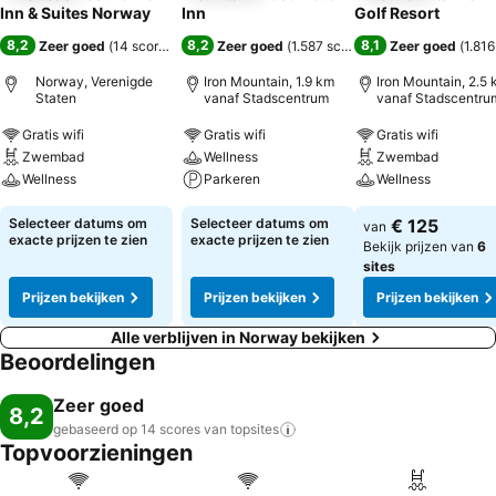
Inn & Suites Norway
Inn
Golf Resort
8,2
8,2
8,1
Zeer goed
(
14 scores
)
Zeer goed
(
1.587 scores
)
Zeer goed
(
1.816
Norway, Verenigde
Iron Mountain, 1.9 km
Iron Mountain, 2.5
Staten
vanaf Stadscentrum
vanaf Stadscentru
Gratis wifi
Gratis wifi
Gratis wifi
Zwembad
Wellness
Zwembad
Wellness
Parkeren
Wellness
Selecteer datums om
Selecteer datums om
€ 125
van
exacte prijzen te zien
exacte prijzen te zien
Bekijk prijzen van
6
sites
Prijzen bekijken
Prijzen bekijken
Prijzen bekijken
Alle verblijven in Norway bekijken
Beoordelingen
Zeer goed
8,2
gebaseerd op 14 scores van
topsites
Topvoorzieningen