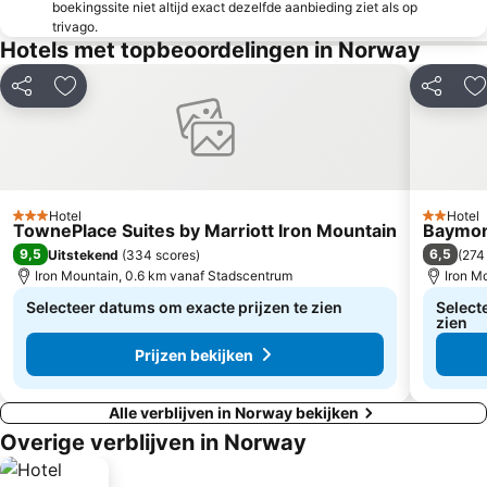
boekingssite niet altijd exact dezelfde aanbieding ziet als op
trivago.
Hotels met topbeoordelingen in Norway
Delen
Toevoegen aan favorieten
Delen
T
Hotel
Hotel
3 Sterren
2 Sterren
TownePlace Suites by Marriott Iron Mountain
Baymon
9,5
6,5
Uitstekend
(
334 scores
)
(
274
Iron Mountain, 0.6 km vanaf Stadscentrum
Iron M
Selecteer datums om exacte prijzen te zien
Select
zien
Prijzen bekijken
Alle verblijven in Norway bekijken
Overige verblijven in Norway