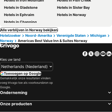
Hotels in Iron Mountain
Hotels in Fish Creek
Hotels in Gladstone
Hotels in Sister Bay
Hotels in Ephraim
Hotels in Norway
Hotels in Channing
Alle verblijven in Norway bekijken
Hotelzoeker
Noord-Amerika
Verenigde Staten
Michigan
Norway
Americas Best Value Inn & Suites Norway
Facebook
Twitter
Insta
Yo
Kies uw land
Toevoegen op Google
Gemakkelijk onze resultaten vinden:
voeg trivago toe als voorkeursbron op
Google.
Onderneming
Onze producten