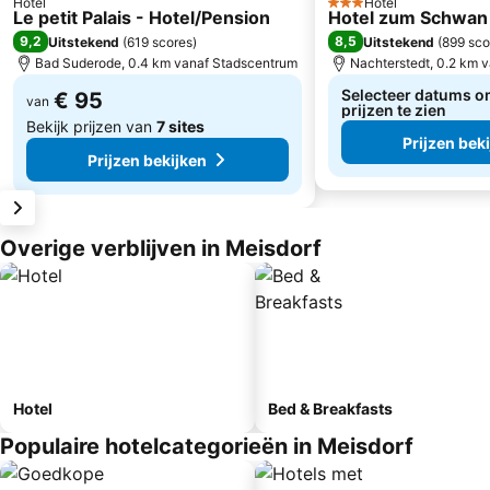
Hotel
Hotel
3 Sterren
Le petit Palais - Hotel/Pension
Hotel zum Schwan
9,2
8,5
Uitstekend
(
619 scores
)
Uitstekend
(
899 sco
Bad Suderode, 0.4 km vanaf Stadscentrum
Nachterstedt, 0.2 km 
Selecteer datums o
€ 95
van
prijzen te zien
Bekijk prijzen van
7 sites
Prijzen bek
Prijzen bekijken
Overige verblijven in Meisdorf
Hotel
Bed & Breakfasts
Populaire hotelcategorieën in Meisdorf