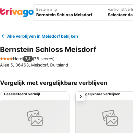
Bestemming
Aankomst/vert
Selecteer d
Alle verblijven in Meisdorf bekijken
Bernstein Schloss Meisdorf
Hotel
(
78 scores
)
7,3
4 Sterren
Allee 5, 06463, Meisdorf, Duitsland
Vergelijk met vergelijkbare verblijven
Geselecteerd verblijf
Vergelijkbare verblijven
volgende