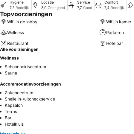
Hygiëne
Locatie
Service
Comfort
7,2
Redelijk
8,0
Zeer goed
7,7
Goed
7,4
Redelijk
Topvoorzieningen
Wifi in de lobby
Wifi in kamer
Wellness
Parkeren
Restaurant
Hotelbar
Alle voorzieningen
Wellness
Schoonheidscentrum
Sauna
Accommodatievoorzieningen
Zakencentrum
Snelle in-/uitcheckservice
Kapsalon
Terras
Bar
Hotelkluis
Meer info