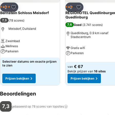
Toevoegen aan favorieten
Toevoegen aan favo
Hotel
Hotel
4 Sterren
3 Sterren
Delen
Delen
Bernstein Schloss Meisdorf
REGIOHOTEL Quedlinburger
Quedlinburg
7,3
(
78 scores
)
7,6
Goed
(
3.741 scores
)
Meisdorf, Duitsland
Quedlinburg, 0.9 km vanaf
Stadscentrum
Zwembad
Wellness
Gratis wifi
Parkeren
Parkeren
Selecteer datums om exacte prijzen
te zien
€ 67
van
Bekijk prijzen van
16 sites
Prijzen bekijken
Prijzen bekijken
Beoordelingen
7,3
gebaseerd op 78 scores van
topsites