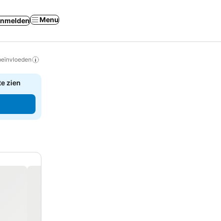
Menu
nmelden
beïnvloeden
te zien