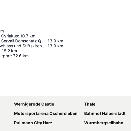
km
. Cyriakus
:
10.7
km
Stiftskirche St. Servaii Domschatz Quedlinburg
:
13.9
km
Schlossberg (Schloss und Stiftskirche)
:
13.9
km
:
18.2
km
irport
:
72.6
km
Kaart uitvouwen
Wernigerode Castle
Thale
Motorsportarena Oschersleben
Bahnhof Halberstadt
Pullmann City Harz
Wurmbergseilbahn