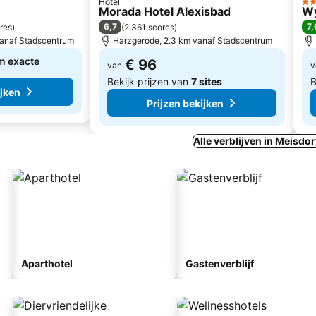
Hotel
4 S
Morada Hotel Alexisbad
Wy
6,7
7,
res
)
(
2.361 scores
)
vanaf Stadscentrum
Harzgerode, 2.3 km vanaf Stadscentrum
m exacte
€ 96
van
v
Bekijk prijzen van
7 sites
B
ijken
Prijzen bekijken
Alle verblijven in Meisdor
Aparthotel
Gastenverblijf