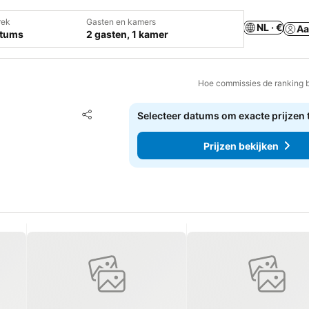
rek
Gasten en kamers
NL · €
Aa
atums
2 gasten, 1 kamer
Hoe commissies de ranking 
Toevoegen aan favorieten
Selecteer datums om exacte prijzen 
Delen
Prijzen bekijken