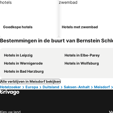
Goedkope hotels
Hotels met zwembad
Bestemmingen in de buurt van Bernstein Schl
Hotels in Leipzig
Hotels in Elbe-Parey
Hotels in Wernigerode
Hotels in Wolfsburg
Hotels in Bad Harzburg
Alle verblijven in Meisdorf bekijken
Hotelzoeker
Europa
Duitsland
Saksen-Anhalt
Meisdorf
Kies uw land
V