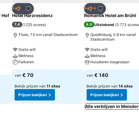
rieten
Toevoegen aan favorieten
Toevoegen aan fa
Hotel
Hotel
3 Sterren
4 Sterren
Delen
Delen
 Hof
Hotel Harzresidenz
Romantik Hotel am Brühl
7,4
9,0
(
1.225 scores
)
Uitstekend
(
3.773 scores
Thale, 7.0 km vanaf Stadscentrum
Quedlinburg, 0.8 km vanaf
Stadscentrum
Gratis wifi
Gratis wifi
Wellness
Wellness
Parkeren
Huisdieren toegestaan
€ 70
€ 140
van
van
Bekijk prijzen van
11 sites
Bekijk prijzen van
14 sites
Prijzen bekijken
Prijzen bekijken
Alle verblijven in Meisdor