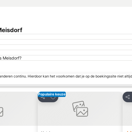
Meisdorf
ss Meisdorf?
nderen continu. Hierdoor kan het voorkomen dat je op de boekingssite niet altij
Populaire keuze
favorieten
Toevoegen aan favorieten
Delen
Del