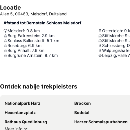
Locatie
Allee 5, 06463, Meisdorf, Duitsland
Afstand tot Bernstein Schloss Meisdorf
Meisdorf
:
0.8
km
Osterteich
:
9
Burg Falkenstein
:
2.9
km
Stiftskirche St
Schloss Ballenstedt
:
5.1
km
Roseburg
:
6.9
km
Burg Anhalt
:
7.6
km
Walpurgishalle
Burgruine Arnstein
:
8.7
km
Leipzig/Halle A
Ontdek nabije trekpleisters
Nationalpark Harz
Brocken
Hexentanzplatz
Bodetal
Rathaus Quedlinburg
Harzer Schmalspurbahnen
Meer info