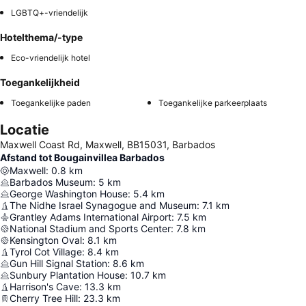
LGBTQ+-vriendelijk
Hotelthema/-type
Eco-vriendelijk hotel
Toegankelijkheid
Toegankelijke paden
Toegankelijke parkeerplaats
Locatie
Maxwell Coast Rd, Maxwell, BB15031, Barbados
Afstand tot Bougainvillea Barbados
Maxwell
:
0.8
km
Barbados Museum
:
5
km
George Washington House
:
5.4
km
The Nidhe Israel Synagogue and Museum
:
7.1
km
Grantley Adams International Airport
:
7.5
km
National Stadium and Sports Center
:
7.8
km
Kensington Oval
:
8.1
km
Tyrol Cot Village
:
8.4
km
Gun Hill Signal Station
:
8.6
km
Sunbury Plantation House
:
10.7
km
Harrison's Cave
:
13.3
km
Cherry Tree Hill
:
23.3
km