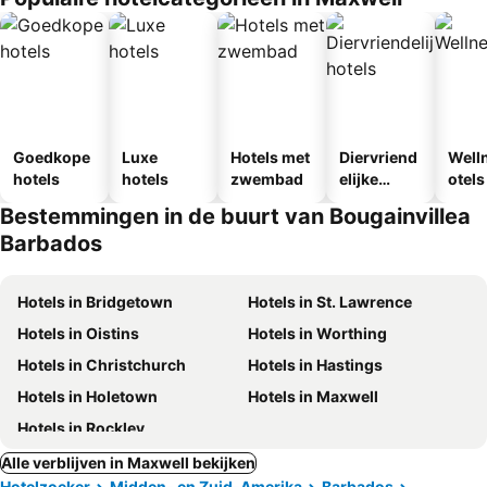
Goedkope
Luxe
Hotels met
Diervriend
Well
hotels
hotels
zwembad
elijke
otels
hotels
Bestemmingen in de buurt van Bougainvillea
Barbados
Hotels in Bridgetown
Hotels in St. Lawrence
Hotels in Oistins
Hotels in Worthing
Hotels in Christchurch
Hotels in Hastings
Hotels in Holetown
Hotels in Maxwell
Hotels in Rockley
Alle verblijven in Maxwell bekijken
Hotelzoeker
Midden- en Zuid-Amerika
Barbados