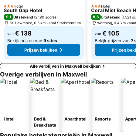
Hotel
Hotel
3 Sterren
3 Sterren
South Gap Hotel
Coral Mist Beach H
9,1
8,6
Uitstekend
(
2.190 scores
)
Uitstekend
(
1.521 s
St. Lawrence, 0.5 km vanaf Stadscentrum
Worthing, 0.4 km vana
€ 138
€ 105
van
van
Bekijk prijzen van
9 sites
Bekijk prijzen van
7 
Prijzen bekijken
Prijzen bek
Alle verblijven in Maxwell bekijken
Overige verblijven in Maxwell
Hotel
Bed &
Aparthotel
Resorts
Apar
Breakfasts
Populaire hotelcategorieën in Maxwell