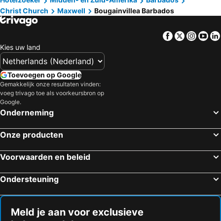
Christ Church
Maxwell
Bougainvillea Barbados
Facebook
Twitter
Insta
Yo
Kies uw land
Toevoegen op Google
Gemakkelijk onze resultaten vinden:
voeg trivago toe als voorkeursbron op
Google.
Onderneming
Onze producten
Voorwaarden en beleid
Ondersteuning
Meld je aan voor exclusieve