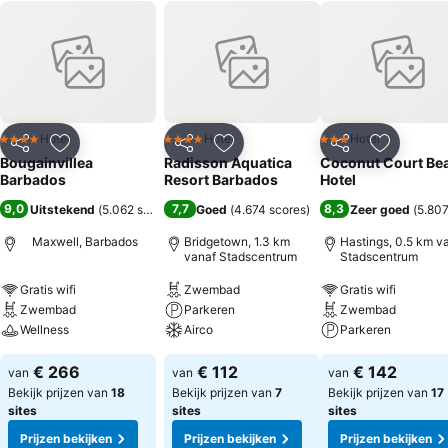
Hotel
Hotel
Hotel
4 Sterren
4 Sterren
3 Sterren
Delen
Toevoegen aan favorieten
Delen
Toevoegen aan favorieten
Delen
Toevoege
Bougainvillea
Radisson Aquatica
Coconut Court Be
Barbados
Resort Barbados
Hotel
9,0
7,7
8,3
Uitstekend
(
5.062 scores
)
Goed
(
4.674 scores
)
Zeer goed
(
5.807
Maxwell, Barbados
Bridgetown, 1.3 km
Hastings, 0.5 km v
vanaf Stadscentrum
Stadscentrum
Gratis wifi
Zwembad
Gratis wifi
Zwembad
Parkeren
Zwembad
Wellness
Airco
Parkeren
€ 266
€ 112
€ 142
van
van
van
Bekijk prijzen van
18
Bekijk prijzen van
7
Bekijk prijzen van
17
sites
sites
sites
Prijzen bekijken
Prijzen bekijken
Prijzen bekijken