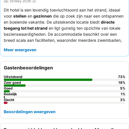
op: 29 May 2026
Dit hotel is een levendig toevluchtsoord aan het strand, ideaal
voor
stellen
en
gezinnen
die op zoek zijn naar een ontspannen
en boeiende vakantie. De uitstekende locatie biedt
directe
toegang tot het strand
en ligt gunstig ten opzichte van lokale
bezienswaardigheden. De accommodatie beschikt over een
breed scala aan faciliteiten, waaronder meerdere zwembaden,
een
kinderzwembad
en gratis watersporten. Gasten prijzen
Meer weergeven
consequent het uitzonderlijke
personeel en de service
, evenals
de heerlijke en diverse aanbiedingen in restaurant Calabash,
vooral het
ontbijtbuffet
. Voor een echt verwenmoment kunt u
Gastenbeoordelingen
overwegen een
spabehandeling
te boeken voor een
uitzonderlijke massage.
Uitstekend
73
%
Zeer goed
18
%
Goed
5
%
Redelijk
1
%
Slecht
3
%
Beoordelingen weergeven