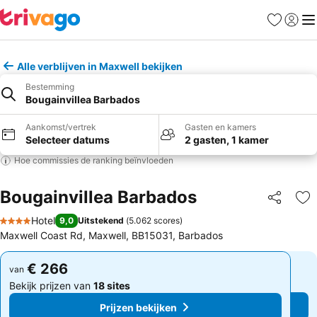
Favorieten
Aanmel
Me
Alle verblijven in Maxwell bekijken
Bestemming
Bougainvillea Barbados
Aankomst/vertrek
Gasten en kamers
Selecteer datums
2 gasten, 1 kamer
Hoe commissies de ranking beïnvloeden
Bougainvillea Barbados
Delen
To
Hotel
9,0
Uitstekend
(
5.062 scores
)
4 Sterren
Maxwell Coast Rd, Maxwell, BB15031, Barbados
€ 266
€ 266
van
van
Bekijk prijzen van
18 sites
Bekijk prijzen van
18 sites
Prijzen bekijken
Prijzen bekijken