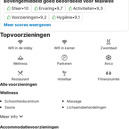
Bovengemiddeld goed beoordeeld voor Maxwell
Sfeer
•
10
Ervaring
•
9,7
Activiteiten
•
9,3
Voorzieningen
•
9,2
Hygiëne
•
9,1
Meer scores weergeven
Topvoorzieningen
Wifi in de lobby
Wifi in kamer
Zwembad
Wellness
Parkeren
Airco
Restaurant
Hotelbar
Fitnessruimte
Alle voorzieningen
Wellness
Schoonheidscentrum
Massage
Sauna
Lichaamsbehandelingen
Meer info
Accommodatievoorzieningen