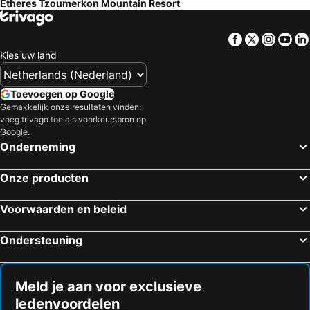
Etheres Tzoumerkon Mountain Resort
Facebook
Twitter
Insta
Yo
Kies uw land
Toevoegen op Google
Gemakkelijk onze resultaten vinden:
voeg trivago toe als voorkeursbron op
Google.
Onderneming
Onze producten
Voorwaarden en beleid
Ondersteuning
Meld je aan voor exclusieve
ledenvoordelen