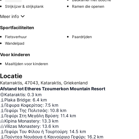
Strijkijzer & strijkplank
Ramen die openen
Meer info
Sportfaciliteiten
Fietsverhuur
Paardrijden
Wandelpad
Voor kinderen
Maaltijden voor kinderen
Locatie
Katarraktis, 47043, Kataraktis, Griekenland
Afstand tot Etheres Tzoumerkon Mountain Resort
Kataraktis
:
0.3
km
Plaka Bridge
:
6.4
km
Γέφυρα Κοφερίτας
:
7.5
km
Γεφύρι Της Πολιτσάς
:
10.8
km
Γεφύρι Στη Μεγάλη Βρύση
:
11.4
km
Kipina Monastery
:
13.3
km
Vilizas Monastery
:
13.6
km
Γεφύρι Του Φίλου ή Τουρτούρη
:
14.5
km
Πούντεα Νουάουα ή Καινούργιο Γεφύρι
:
16.2
km