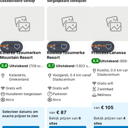
Geselecteerd verblijf
Vergelijkbare verblijven
Hotel
Hotel
Hotel
3 Sterren
3 Sterren
5 Sterren
Delen
Toevoegen aan favorieten
Delen
Toevoegen aan favorieten
Delen
Toevoege
Etheres Tzoumerkon
Rouista Tzoumerka
Princess Lanassa
Mountain Resort
Resort
8,8
Uitstekend
(
959 
9,8
9,7
Uitstekend
(
708 scores
)
Uitstekend
(
1.823 scores
)
Kostitsi, 0.0 km va
Stadscentrum
Kataraktis,
Voulgareli, 0.4 km vanaf
Griekenland
Stadscentrum
Gratis wifi
Gratis wifi
Gratis wifi
Zwembad
Huisdieren toegestaan
Parkeren
Wellness
Airco
Airco
Prijzen bekijken
€ 105
van
Prijzen bekijken
Prijzen bekijken
Selecteer datums om
€ 87
van
exacte prijzen te zien
Bekijk prijzen van
6
Bekijk prijzen van
4
sites
sites