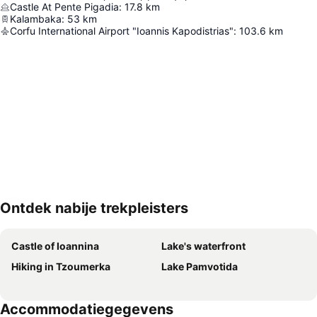
Castle At Pente Pigadia
:
17.8
km
Kalambaka
:
53
km
Corfu International Airport "Ioannis Kapodistrias"
:
103.6
km
Ontdek nabije trekpleisters
Kaart uitvouwen
Castle of Ioannina
Lake's waterfront
Hiking in Tzoumerka
Lake Pamvotida
Accommodatiegegevens