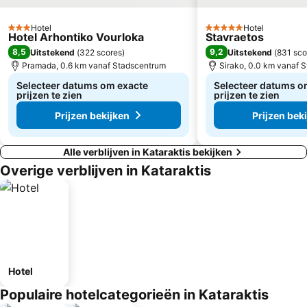
Hotel
Hotel
3 Sterren
5 Sterren
Hotel Arhontiko Vourloka
Stavraetos
8,5
9,2
Uitstekend
(
322 scores
)
Uitstekend
(
831 sco
Pramada, 0.6 km vanaf Stadscentrum
Sirako, 0.0 km vanaf 
Selecteer datums om exacte
Selecteer datums o
prijzen te zien
prijzen te zien
Prijzen bekijken
Prijzen bek
Alle verblijven in Kataraktis bekijken
Overige verblijven in Kataraktis
Hotel
Populaire hotelcategorieën in Kataraktis