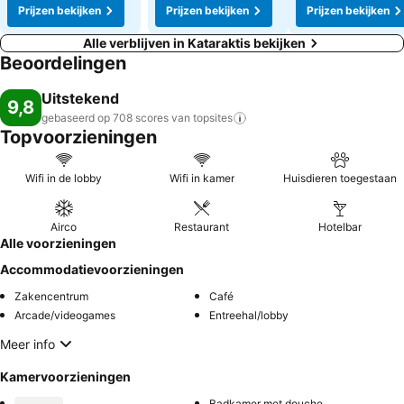
Prijzen bekijken
Prijzen bekijken
Prijzen bekijken
Alle verblijven in Kataraktis bekijken
Beoordelingen
Uitstekend
9,8
gebaseerd op 708 scores van
topsites
Topvoorzieningen
Wifi in de lobby
Wifi in kamer
Huisdieren toegestaan
Airco
Restaurant
Hotelbar
Alle voorzieningen
Accommodatievoorzieningen
Zakencentrum
Café
Arcade/videogames
Entreehal/lobby
Meer info
Kamervoorzieningen
Badkamer met douche