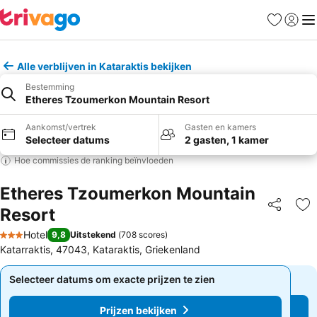
Favorieten
Aanmel
Me
Alle verblijven in Kataraktis bekijken
Bestemming
Etheres Tzoumerkon Mountain Resort
Aankomst/vertrek
Gasten en kamers
Selecteer datums
2 gasten, 1 kamer
Hoe commissies de ranking beïnvloeden
Etheres Tzoumerkon Mountain
Resort
Delen
To
Hotel
9,8
Uitstekend
(
708 scores
)
3 Sterren
Katarraktis, 47043, Kataraktis, Griekenland
Selecteer datums om exacte prijzen te zien
Selecteer datums om exacte prijzen te zien
Prijzen bekijken
Prijzen bekijken