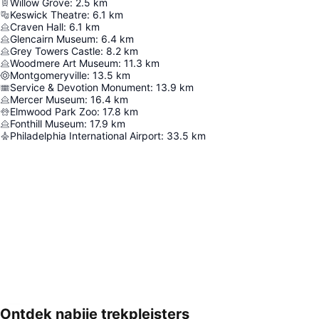
Willow Grove
:
2.5
km
Keswick Theatre
:
6.1
km
Craven Hall
:
6.1
km
Glencairn Museum
:
6.4
km
Grey Towers Castle
:
8.2
km
Woodmere Art Museum
:
11.3
km
Montgomeryville
:
13.5
km
Service & Devotion Monument
:
13.9
km
Mercer Museum
:
16.4
km
Elmwood Park Zoo
:
17.8
km
Fonthill Museum
:
17.9
km
Philadelphia International Airport
:
33.5
km
Ontdek nabije trekpleisters