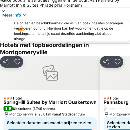
Welke populaire attracties liggen er in de buurt van Fairfield by
Marriott Inn & Suites Philadelphia Horsham?
Meer info
De prijzen en beschikbaarheid die wij van boekingssites ontvangen
veranderen continu. Hierdoor kan het voorkomen dat je op de
boekingssite niet altijd exact dezelfde aanbieding ziet als op
trivago.
Hotels met topbeoordelingen in
Montgomeryville
Delen
Toevoegen aan favorieten
Delen
Toevo
Hotel
Hotel
3 Sterren
2 Sterren
SpringHill Suites by Marriott Quakertown
Pennsburg 
8,6
/
Uitstekend
(
1.745 scores
)
Geen score be
Montgomeryville, 25.6 km vanaf Stadscentrum
Montgomeryv
Selecteer datums om exacte prijzen te zien
Selecteer d
te zien