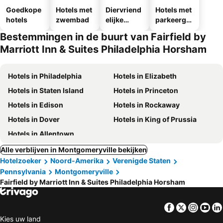
Goedkope
Hotels met
Diervriend
Hotels met
hotels
zwembad
elijke
parkeergel
hotels
egenheid
Bestemmingen in de buurt van Fairfield by
Marriott Inn & Suites Philadelphia Horsham
Hotels in Philadelphia
Hotels in Elizabeth
Hotels in Staten Island
Hotels in Princeton
Hotels in Edison
Hotels in Rockaway
Hotels in Dover
Hotels in King of Prussia
Hotels in Allentown
Alle verblijven in Montgomeryville bekijken
Hotelzoeker
Noord-Amerika
Verenigde Staten
Pennsylvania
Montgomeryville
Fairfield by Marriott Inn & Suites Philadelphia Horsham
Facebook
Twitter
Insta
Yo
Kies uw land