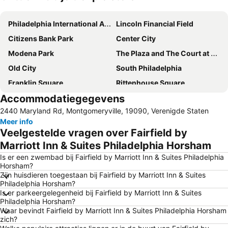
Kaart uitvouwen
Philadelphia International Airport
Lincoln Financial Field
Citizens Bank Park
Center City
Modena Park
The Plaza and The Court at King of Prussia Mall
Old City
South Philadelphia
Franklin Square
Rittenhouse Square
Accommodatiegegevens
East Passyunk Crossing
Sesame Place
2440 Maryland Rd, Montgomeryville, 19090, Verenigde Staten
Chestnut Street
New Jersey State House
Meer info
Wings Field
Northeast Philadelphia Airport
Veelgestelde vragen over Fairfield by
Belmont Village
Parkside
Marriott Inn & Suites Philadelphia Horsham
Rocky Statue and Steps
Benjamin Franklin Parkway
Is er een zwembad bij Fairfield by Marriott Inn & Suites Philadelphia
Horsham?
Pennsylvania Convention Center
Chinatown
Zijn huisdieren toegestaan bij Fairfield by Marriott Inn & Suites
Philadelphia Horsham?
West Philadelphia
University of Pennsylvania Museum of Archaeology and Anthropology
Is er parkeergelegenheid bij Fairfield by Marriott Inn & Suites
Valley Forge National Historical Park
Philadelphia Horsham?
Waar bevindt Fairfield by Marriott Inn & Suites Philadelphia Horsham
zich?