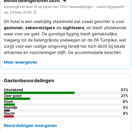
Beoordelingenoverzicht
Samengevat door AI op basis van 700+ beoordelingen · Laatst bijgewerkt
op: 29 May 2026
Dit hotel is een veelzijdig stadshotel dat zowel geschikt is voor
gezinnen
,
zakenreizigers
als
sightseers
, en biedt uitstekende
waar voor uw geld. De gunstige ligging biedt gemakkelijke
toegang tot de belangrijkste snelwegen en de PA Turnpike, wat
zorgt voor een rustige omgeving terwijl het toch dicht bij lokale
attracties en voorzieningen blijft. De accommodatie beschikt
over comfortabele en schone kamers, vaak uitgerust met een
Meer weergeven
magnetron en koelkast, en een businesscentrum voor degenen
die op afstand werken. Gasten prijzen consequent het
vriendelijke en behulpzame personeel
en het heerlijke, goed
Gastenbeoordelingen
gevulde
ontbijtbuffet
met een verscheidenheid aan warme
gerechten. Voor een rustiger verblijf kunnen gasten overwegen
Uitstekend
57
%
een kamer te vragen die niet aan liften of verbindingsdeuren
Zeer goed
21
%
grenst.
Goed
9
%
Redelijk
5
%
Slecht
8
%
Beoordelingen weergeven