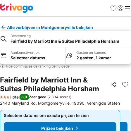
Favorieten
Aanmel
Me
Alle verblijven in Montgomeryville bekijken
Bestemming
Fairfield by Marriott Inn & Suites Philadelphia Horsham
Aankomst/vertrek
Gasten en kamers
Selecteer datums
2 gasten, 1 kamer
Hoe commissies de ranking beïnvloeden
Fairfield by Marriott Inn &
Suites Philadelphia Horsham
Delen
To
Hotel
8,3
Zeer goed
(
2.334 scores
)
3 Sterren
2440 Maryland Rd, Montgomeryville, 19090, Verenigde Staten
Selecteer datums om exacte prijzen te zien
Selecteer datums om exacte prijzen te zien
Prijzen bekijken
Prijzen bekijken