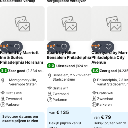
Geselecteerd verblijf
Vergelijkbare verblijven
Hotel
Hotel
Hotel
3 Sterren
3 Sterren
3 Sterren
Delen
Toevoegen aan favorieten
Delen
Toevoegen aan favorieten
Delen
Toevoege
Fairfield by Marriott
Spark by Hilton
Courtyard by Marr
Inn & Suites
Bensalem Philadelphia
Philadelphia City
Philadelphia Horsham
Avenue
9,0
Uitstekend
(
924 scores
)
8,3
8,0
Zeer goed
(
2.334 scores
)
Zeer goed
(
4.235
Bensalem, 2.5 km vanaf
Stadscentrum
Montgomeryville,
Philadelphia, 7.3 k
Verenigde Staten
vanaf Stadscentru
Gratis wifi
Gratis wifi
Gratis wifi
Zwembad
Zwembad
Zwembad
Parkeren
Parkeren
Parkeren
Prijzen bekijken
€ 135
van
Prijzen bekijken
Prijzen bekijken
Selecteer datums om
€ 79
van
exacte prijzen te zien
Bekijk prijzen van
9
Bekijk prijzen van
11