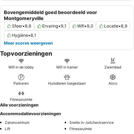
Bovengemiddeld goed beoordeeld voor
Montgomeryville
Sfeer
•
9,6
Ervaring
•
9,1
Wifi
•
9,0
Locatie
•
8,9
Hygiëne
•
8,1
Meer scores weergeven
Topvoorzieningen
Wifi in de lobby
Wifi in kamer
Zwembad
Parkeren
Huisdieren toegestaan
Airco
Fitnessruimte
Alle voorzieningen
Accommodatievoorzieningen
Zakencentrum
Snelle in-/uitcheckservice
Lift
Fitnessruimte