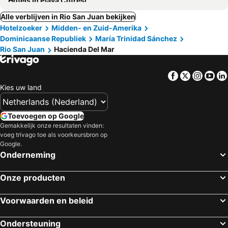
Hotels in Playa Cofresi
Alle verblijven in Rio San Juan bekijken
Hotelzoeker
Midden- en Zuid-Amerika
Dominicaanse Republiek
María Trinidad Sánchez
Rio San Juan
Hacienda Del Mar
Facebook
Twitter
Insta
Yo
Kies uw land
Toevoegen op Google
Gemakkelijk onze resultaten vinden:
voeg trivago toe als voorkeursbron op
Google.
Onderneming
Onze producten
Voorwaarden en beleid
Ondersteuning