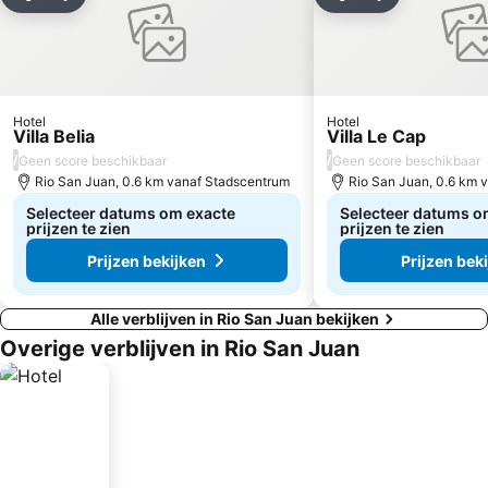
Delen
Toevoegen aan favorieten
Delen
Toevoegen aa
Hotel
Hotel
Villa Belia
Villa Le Cap
/
/
Geen score beschikbaar
Geen score beschikbaar
Rio San Juan, 0.6 km vanaf Stadscentrum
Rio San Juan, 0.6 km 
Selecteer datums om exacte
Selecteer datums o
prijzen te zien
prijzen te zien
Prijzen bekijken
Prijzen bek
Alle verblijven in Rio San Juan bekijken
Overige verblijven in Rio San Juan