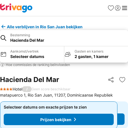
Favorieten
Aanmel
Me
Alle verblijven in Rio San Juan bekijken
Bestemming
Hacienda Del Mar
Aankomst/vertrek
Gasten en kamers
Selecteer datums
2 gasten, 1 kamer
Hoe commissies de ranking beïnvloeden
Hacienda Del Mar
Delen
To
Hotel
/
Geen score beschikbaar
4 Sterren
matapuerco 1, Rio San Juan, 11207, Dominicaanse Republiek
Selecteer datums om exacte prijzen te zien
Selecteer datums om exacte prijzen te zien
Prijzen bekijken
Prijzen bekijken