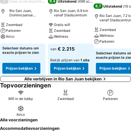
/
9,4
Geen score beschikbaar
Uitstekend
(
496 scores
)
8,7
Uitstekend
(
16 
Rio San Juan,
Rio San Juan, 6.9 km
Dominicaanse
vanaf Stadscentrum
Rio San Juan, 7.2 
Republiek
vanaf Stadscentru
Zwembad
Gratis wifi
Zwembad
Parkeren
Zwembad
Wellness
Airco
Wellness
Parkeren
Selecteer datums om
€ 2.215
van
exacte prijzen te zien
Selecteer datums o
exacte prijzen te zie
Bekijk prijzen van
1 site
Prijzen bekijken
Prijzen bekijken
Prijzen bekijken
Alle verblijven in Rio San Juan bekijken
Topvoorzieningen
Wifi in de lobby
Zwembad
Parkeren
Airco
Alle voorzieningen
Accommodatievoorzieningen