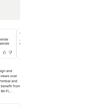
Toegang tot de rooftopbar van het zusterhotel
ekende
Je kunt genieten van een panoramisch uitzicht over de 
uisende
drankjes in de rooftopbar van het naastgelegen HF Féni
sign and
 Pombal and