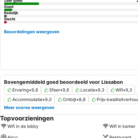
Zeer goed
Goed
Redelijk
Slecht
Beoordelingen weergeven
Bovengemiddeld goed beoordeeld voor Lissabon
Ervaring
•
9,8
Sfeer
•
9,6
Locatie
•
9,3
Wifi
•
9,3
Accommodatie
•
9,0
Ontbijt
•
8,8
Prijs-kwaliteitverho
Meer scores weergeven
Topvoorzieningen
Wifi in de lobby
Wifi in kamer
Airco
Restaurant