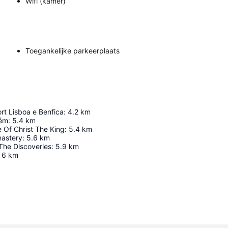
Wifi (kamer)
Toegankelijke parkeerplaats
rt Lisboa e Benfica
:
4.2
km
lém
:
5.4
km
e Of Christ The King
:
5.4
km
astery
:
5.6
km
he Discoveries
:
5.9
km
6
km
Kaart uitvouwen