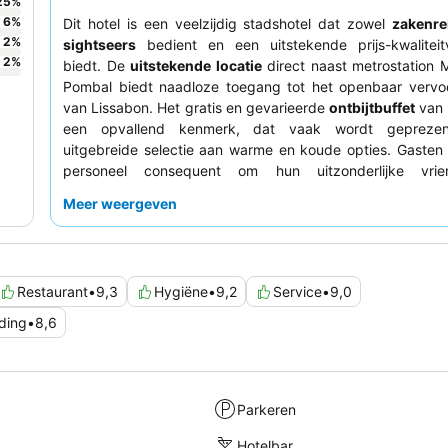
25
%
6
%
Dit hotel is een veelzijdig stadshotel dat zowel
zakenre
2
%
sightseers
bedient en een uitstekende prijs-kwaliteit
2
%
biedt. De
uitstekende locatie
direct naast metrostation 
Pombal biedt naadloze toegang tot het openbaar vervo
van Lissabon. Het gratis en gevarieerde
ontbijtbuffet
van h
een opvallend kenmerk, dat vaak wordt gepreze
uitgebreide selectie aan warme en koude opties. Gasten 
personeel consequent om hun uitzonderlijke vriend
behulpzaamheid en professionaliteit. Voor een rustiger verb
Meer weergeven
gasten overwegen een kamer aan de binnenplaats aan te 
Restaurant
•
9,3
Hygiëne
•
9,2
Service
•
9,0
uding
•
8,6
Parkeren
Hotelbar