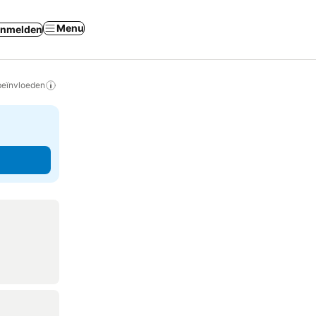
Menu
nmelden
beïnvloeden