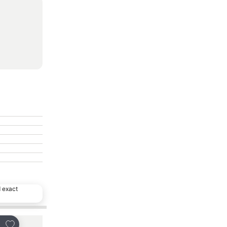
d exact
Toevoegen aan favorieten
Toevoegen aan favo