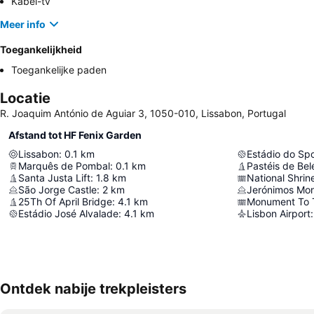
Kabel-tv
Meer info
Toegankelijkheid
Toegankelijke paden
Locatie
R. Joaquim António de Aguiar 3, 1050-010, Lissabon, Portugal
Afstand tot HF Fenix Garden
Lissabon
:
0.1
km
Estádio do Spo
Marquês de Pombal
:
0.1
km
Pastéis de Be
Santa Justa Lift
:
1.8
km
National Shrin
São Jorge Castle
:
2
km
Jerónimos Mon
25Th Of April Bridge
:
4.1
km
Monument To T
Estádio José Alvalade
:
4.1
km
Lisbon Airport
:
Ontdek nabije trekpleisters