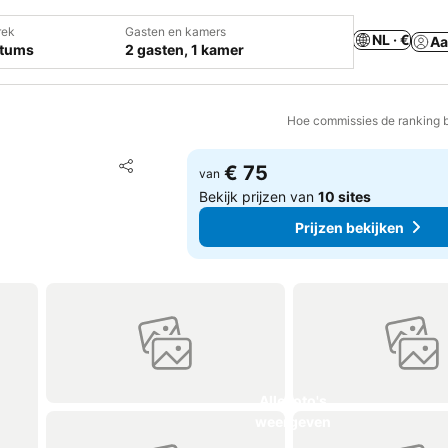
rek
Gasten en kamers
NL · €
Aa
atums
2 gasten, 1 kamer
Hoe commissies de ranking 
Toevoegen aan favorieten
€ 75
van
Delen
Bekijk prijzen van
10 sites
Prijzen bekijken