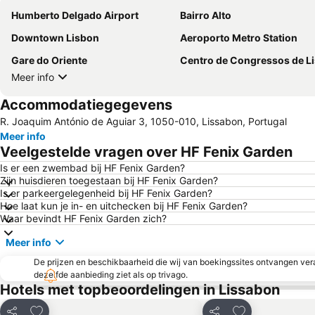
Humberto Delgado Airport
Bairro Alto
Downtown Lisbon
Aeroporto Metro Station
Gare do Oriente
Centro de Congressos de L
Meer info
Accommodatiegegevens
R. Joaquim António de Aguiar 3, 1050-010, Lissabon, Portugal
Meer info
Veelgestelde vragen over HF Fenix Garden
Is er een zwembad bij HF Fenix Garden?
Zijn huisdieren toegestaan bij HF Fenix Garden?
Is er parkeergelegenheid bij HF Fenix Garden?
Hoe laat kun je in- en uitchecken bij HF Fenix Garden?
Waar bevindt HF Fenix Garden zich?
Meer info
De prijzen en beschikbaarheid die wij van boekingssites ontvangen vera
dezelfde aanbieding ziet als op trivago.
Hotels met topbeoordelingen in Lissabon
Toevoegen aan favorieten
Toevoegen aan 