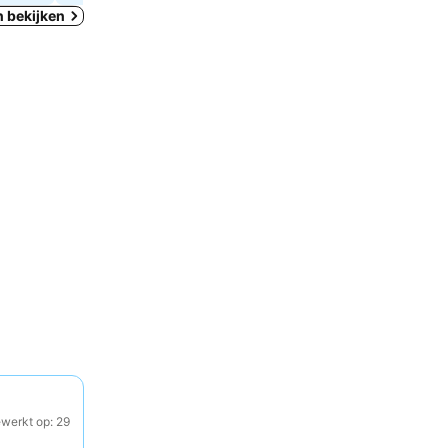
n bekijken
ewerkt op: 29