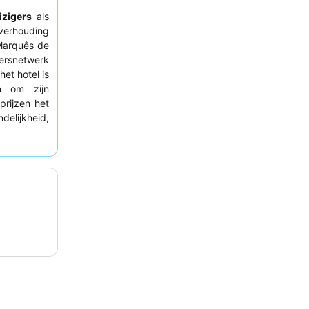
izigers
als
verhouding
Marquês de
ersnetwerk
et hotel is
n om zijn
prijzen het
elijkheid,
lijf kunnen
vragen.