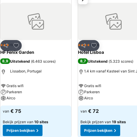
Toevoegen aan favorieten
Toevoegen aan favo
Hotel
Hotel
3 Sterren
4 Sterren
Delen
Delen
HF Fenix Garden
Hotel Lisboa
8,9
8,7
Uitstekend
(
6.463 scores
)
Uitstekend
(
5.323 scores
)
Lissabon, Portugal
1.4 km vanaf Kasteel van Sint J
Gratis wifi
Gratis wifi
Parkeren
Parkeren
Airco
Airco
€ 75
€ 72
van
van
Bekijk prijzen van
10 sites
Bekijk prijzen van
19 sites
Prijzen bekijken
Prijzen bekijken