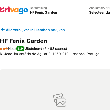
Bestemming
Aankomst/vert
Selecteer d
Alle verblijven in Lissabon bekijken
HF Fenix Garden
Hotel
Uitstekend
(
6.463 scores
)
8,9
3 Sterren
R. Joaquim António de Aguiar 3, 1050-010, Lissabon, Portugal