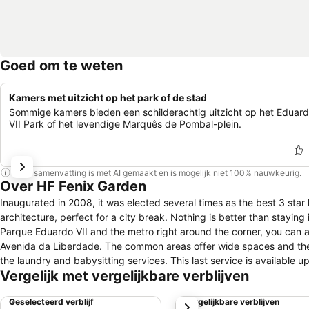
Goed om te weten
Kamers met uitzicht op het park of de stad
Sommige kamers bieden een schilderachtig uitzicht op het Eduar
VII Park of het levendige Marquês de Pombal-plein.
Deze samenvatting is met AI gemaakt en is mogelijk niet 100% nauwkeurig.
Over HF Fenix Garden
Inaugurated in 2008, it was elected several times as the best 3 star 
architecture, perfect for a city break. Nothing is better than staying in a central hotel so you can visit Lisbon without worries. Besides the views over
Parque Eduardo VII and the metro right around the corner, you can a
Avenida da Liberdade. The common areas offer wide spaces and the breakfast service is available at the hotel's restaurant. You can also benefit from
the laundry and babysitting services. This last service is available upon request. In all common areas and rooms, you hav
Vergelijk met vergelijkbare verblijven
Internet. Parking is available for a daily rate.
Geselecteerd verblijf
Vergelijkbare verblijven
volgende