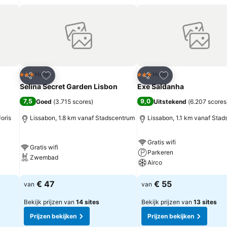
rieten
Toevoegen aan favorieten
Toevoegen aan fa
Hotel
Hotel
3 Sterren
3 Sterren
Delen
Delen
Selina Secret Garden Lisbon
Exe Saldanha
7,5
9,0
Goed
(
3.715 scores
)
Uitstekend
(
6.207 scores
oris
Lissabon, 1.8 km vanaf Stadscentrum
Lissabon, 1.1 km vanaf Sta
Gratis wifi
Gratis wifi
Parkeren
Zwembad
Airco
€ 47
€ 55
van
van
Bekijk prijzen van
14 sites
Bekijk prijzen van
13 sites
Prijzen bekijken
Prijzen bekijken