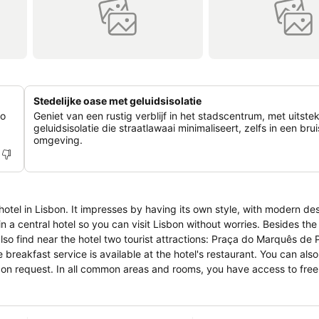
Stedelijke oase met geluidsisolatie
do
Geniet van een rustig verblijf in het stadscentrum, met uitst
geluidsisolatie die straatlawaai minimaliseert, zelfs in een br
omgeving.
hotel in Lisbon. It impresses by having its own style, with modern de
lso find near the hotel two tourist attractions: Praça do Marquês de
e access to free Wi-Fi