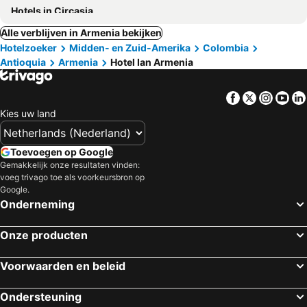
Hotels in Circasia
Alle verblijven in Armenia bekijken
Hotelzoeker
Midden- en Zuid-Amerika
Colombia
Antioquia
Armenia
Hotel Ian Armenia
Facebook
Twitter
Insta
Yo
Kies uw land
Toevoegen op Google
Gemakkelijk onze resultaten vinden:
voeg trivago toe als voorkeursbron op
Google.
Onderneming
Onze producten
Voorwaarden en beleid
Ondersteuning