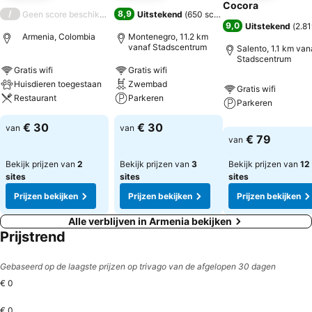
Cocora
/
8,9
Geen score beschikbaar
Uitstekend
(
650 scores
)
9,0
Uitstekend
(
2.81
Armenia, Colombia
Montenegro, 11.2 km
vanaf Stadscentrum
Salento, 1.1 km van
Stadscentrum
Gratis wifi
Gratis wifi
Huisdieren toegestaan
Zwembad
Gratis wifi
Restaurant
Parkeren
Parkeren
€ 30
€ 30
van
van
€ 79
van
Bekijk prijzen van
2
Bekijk prijzen van
3
Bekijk prijzen van
12
sites
sites
sites
Prijzen bekijken
Prijzen bekijken
Prijzen bekijken
Alle verblijven in Armenia bekijken
Prijstrend
Gebaseerd op de laagste prijzen op trivago van de afgelopen 30 dagen
€ 0
€ 0