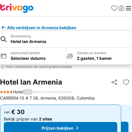
Favorieten
Aanmel
Me
Alle verblijven in Armenia bekijken
Bestemming
Hotel Ian Armenia
Aankomst/vertrek
Gasten en kamers
Selecteer datums
2 gasten, 1 kamer
Hoe commissies de ranking beïnvloeden
Hotel Ian Armenia
Delen
To
Hotel
/
Geen score beschikbaar
4 Sterren
CARRERA 15 # 7 28, Armenia, 630008, Colombia
€ 30
€ 30
van
van
Bekijk prijzen van
2 sites
Bekijk prijzen van
2 sites
Prijzen bekijken
Prijzen bekijken